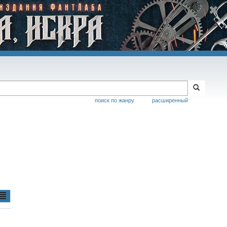
поиск по жанру
расширенный