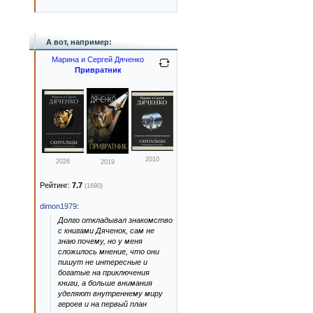
А вот, например:
Марина и Сергей Дяченко
Привратник
2010
2026
2019
Рейтинг:
7.7
(1690)
dimon1979
:
Долго откладывал знакомство
с книгами Дяченок, сам не
знаю почему, но у меня
сложилось мнение, что они
пишут не интересные и
богатые на приключения
книги, а больше внимания
уделяют внутреннему миру
героев и на первый план