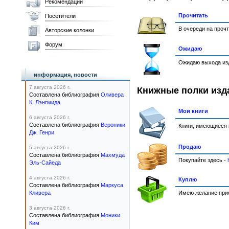
Рекомендации
Прочитать
Посетители
В очереди на проч
Авторские колонки
Форум
Ожидаю
Ожидаю выхода изд
информация, новости
7 августа 2026 г.
Книжные полки изд
Составлена библиография
Оливера
К. Лэнгмида
Мои книги
6 августа 2026 г.
Составлена библиография
Вероники
Книги, имеющиеся 
Дж. Генри
Продаю
5 августа 2026 г.
Составлена библиография
Махмуда
Покупайте здесь -
Эль-Сайеда
4 августа 2026 г.
Куплю
Составлена библиография
Маркуса
Кливера
Имею желание прио
3 августа 2026 г.
Составлена библиография
Моники
Ким