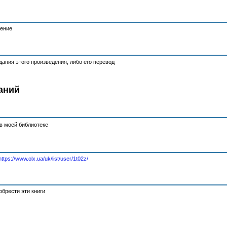
тение
ания этого произведения, либо его перевод
аний
в моей библиотеке
https://www.olx.ua/uk/list/user/1t02z/
брести эти книги