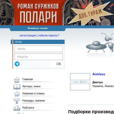
Книжные полки
регистрация
|
забыли пароль?
вход
OK
Aimless
Главная
Дмитро
Украина, Львовс
Авторы, книги
Новинки и планы
Награды, премии
Рейтинги
Подборки произвед