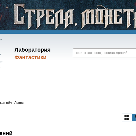
Лаборатория
Фантастики
кая обл., Львов
ений