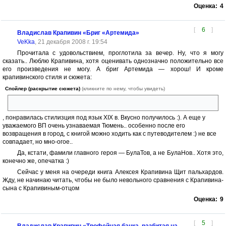
Оценка:
4
[
6
]
Владислав Крапивин «Бриг «Артемида»
VeKka
, 21 декабря 2008 г. 19:54
Прочитала с удовольствием, проглотила за вечер. Ну, что я могу
сказать.. Люблю Крапивина, хотя оценивать однозначно положительно все
его произведения не могу. А бриг Артемида — хорош! И кроме
крапивинского стиля и сюжета:
Спойлер (раскрытие сюжета)
(кликните по нему, чтобы увидеть)
паруса, дружба, мальчишки
, понравилась стилизция под язык XIX в. Вкусно получилось :). А еще у
уважаемого ВП очень узнаваемая Тюмень.. особенно после его
возвращения в город, с книгой можно ходить как с путеводителем :) не все
совпадает, но мно-огое..
Да, кстати, фамили главного героя — БулаТов, а не БулаНов.. Хотя это,
конечно же, опечатка :)
Сейчас у меня на очереди книга Алексея Крапивина Щит пальхардов.
Жду, не начинаю читать, чтобы не было невольного сравнения с Крапивина-
сына с Крапивиным-отцом
Оценка:
9
[
5
]