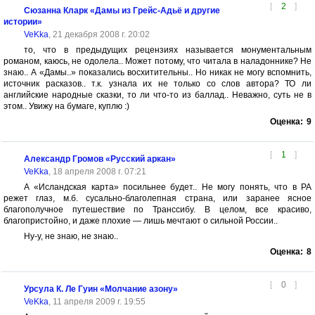
[
2
]
Сюзанна Кларк «Дамы из Грейс-Адьё и другие
истории»
VeKka
, 21 декабря 2008 г. 20:02
то, что в предыдущих рецензиях называется монументальным
романом, каюсь, не одолела.. Может потому, что читала в наладоннике? Не
знаю.. А «Дамы..» показались восхитительны.. Но никак не могу вспомнить,
источник расказов.. т.к. узнала их не только со слов автора? ТО ли
английские народные сказки, то ли что-то из баллад.. Неважно, суть не в
этом.. Увижу на бумаге, куплю :)
Оценка:
9
[
1
]
Александр Громов «Русский аркан»
VeKka
, 18 апреля 2008 г. 07:21
А «Исландская карта» посильнее будет.. Не могу понять, что в РА
режет глаз, м.б. сусально-благолепная страна, или заранее ясное
благополучное путешествие по Транссибу. В целом, все красиво,
благопристойно, и даже плохие — лишь мечтают о сильной России..
Ну-у, не знаю, не знаю..
Оценка:
8
[
0
]
Урсула К. Ле Гуин «Молчание азону»
VeKka
, 11 апреля 2009 г. 19:55