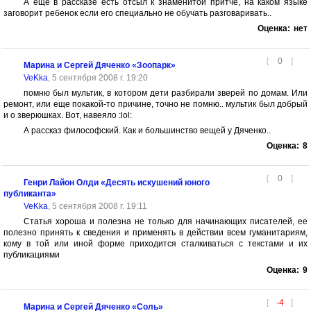
А еще в рассказе есть отсыл к знаменитой притче, на каком языке
заговорит ребенок если его специально не обучать разговаривать..
Оценка:
нет
[
0
]
Марина и Сергей Дяченко «Зоопарк»
VeKka
, 5 сентября 2008 г. 19:20
помню был мультик, в котором дети разбирали зверей по домам. Или
ремонт, или еще покакой-то причине, точно не помню.. мультик был добрый
и о зверюшках. Вот, навеяло :lol:
А рассказ философский. Как и большинство вещей у Дяченко..
Оценка:
8
[
0
]
Генри Лайон Олди «Десять искушений юного
публиканта»
VeKka
, 5 сентября 2008 г. 19:11
Статья хороша и полезна не только для начинающих писателей, ее
полезно принять к сведения и применять в действии всем гуманитариям,
кому в той или иной форме приходится сталкиваться с текстами и их
публикациями
Оценка:
9
[
-4
]
Марина и Сергей Дяченко «Соль»