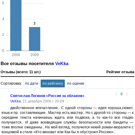
Все отзывы посетителя
VeKka
Отзывы (всего: 11 шт.)
Рейтинг отзыва
Сортировка:
по дате
по рейтингу
по оценке
[
8
]
Святослав Логинов «Россия за облаком»
VeKka
, 21 декабря 2008 г. 20:09
двойственное впечатление.. С одной стороны — идея хороша,сюжет,
язык и пр. составляющие.. Мастер есть мастер.. Но с другой-то стороны — к
середине текста начинаешь ждать или подвоха, а то как-то все гладко
получается.. И даже всевидящие службы безопасности или бандиты —
тоже вполне ожиданны.. На мой взгляд, получился некий роман-моралите с
концовкой в стиле «Кто виноват или Как бы я обустроил Россию»..