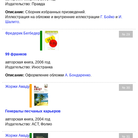
Издательство: Правда
Описание:
Сборник избранных призведений.
Иллюстрация на обложке и внутренние иллюстрации
Г. Бойко
и
И.
Шалито
.
Фредерик Бегбедер
№ 29
99 франков
авторская книга, 2006 год
Издательство: Иностранка
Описание:
Оформление обложки
А. Бондаренко
.
Жоржи Амаду
№ 30
Генералы песчаных карьеров
авторская книга, 2004 год
Издательство: АСТ, Фолио
Жоржи Амаду
№ 31