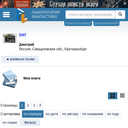
ЛАБОРАТОРИЯ
ФАНТАСТИКИ
поиск по жанру
расширенный
DAT
Дмитрий
Россия, Свердловская обл., Екатеринбург
◄ книжные полки
Мои книги
Страницы:
1
2
3
4
Сортировка:
по порядку
по дате
по автору
по названию
по году
по серии
Фильтр