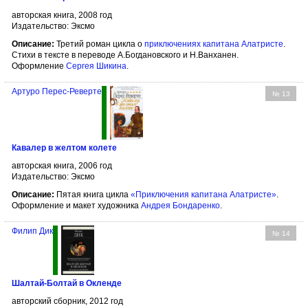
авторская книга, 2008 год
Издательство: Эксмо
Описание:
Третий роман цикла о
приключениях капитана Алатристе
.
Стихи в тексте в переводе А.Богдановского и Н.Ванханен.
Оформление
Сергея Шикина
.
Артуро Перес-Реверте
№ 13
Кавалер в желтом колете
авторская книга, 2006 год
Издательство: Эксмо
Описание:
Пятая книга цикла
«Приключения капитана Алатристе»
.
Оформление и макет художника
Андрея Бондаренко
.
Филип Дик
№ 14
Шалтай-Болтай в Окленде
авторский сборник, 2012 год