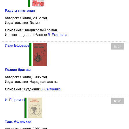
Радуга тяготения
авторская книга, 2012 год
Издательство: Эксмо
Описание:
Внецикловый роман.
Иллюстрация на обложке
В. Еклериса
.
Иван Ефремов
№ 34
Лезвие бритвы
авторская книга, 1985 год
Издательство: Народная асвета
Описание:
Художник
В. Сытченко
И. Ефремов
№ 35
Таис Афинская
авторская книга, 1981 год