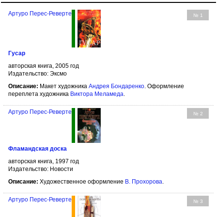
Артуро Перес-Реверте
№ 1
Гусар
авторская книга, 2005 год
Издательство: Эксмо
Описание:
Макет художника
Андрея Бондаренко
. Оформление
переплета художника
Виктора Меламеда
.
Артуро Перес-Реверте
№ 2
Фламандская доска
авторская книга, 1997 год
Издательство: Новости
Описание:
Художественное оформление
В. Прохорова
.
Артуро Перес-Реверте
№ 3