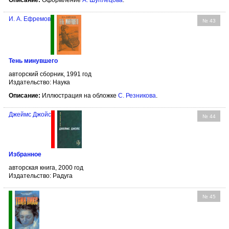
Описание:
Оформление
А. Шуплецова
.
И. А. Ефремов
№ 43
Тень минувшего
авторский сборник, 1991 год
Издательство: Наука
Описание:
Иллюстрация на обложке
С. Резникова
.
Джеймс Джойс
№ 44
Избранное
авторская книга, 2000 год
Издательство: Радуга
№ 45