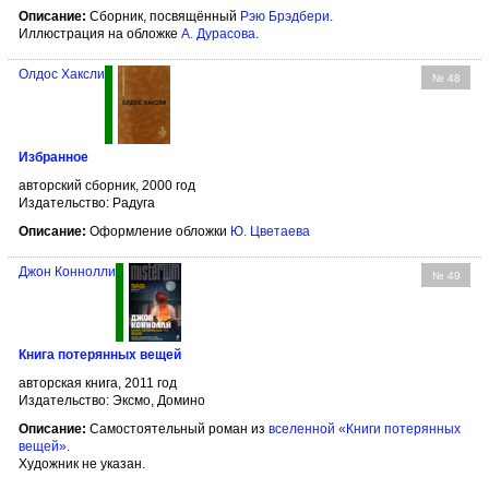
Описание:
Сборник, посвящённый
Рэю Брэдбери
.
Иллюстрация на обложке
А. Дурасова
.
Олдос Хаксли
№ 48
Избранное
авторский сборник, 2000 год
Издательство: Радуга
Описание:
Оформление обложки
Ю. Цветаева
Джон Коннолли
№ 49
Книга потерянных вещей
авторская книга, 2011 год
Издательство: Эксмо, Домино
Описание:
Самостоятельный роман из
вселенной «Книги потерянных
вещей»
.
Художник не указан.