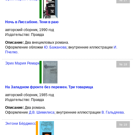
№ 17
Ночь в Лиссабоне. Тени в раю
авторский сборник, 1990 год
Издательство: Правда
Описание:
Два внецикловых романа.
Оформление обложки
Ю. Бажанова
; внутренние иллюстрации
И.
Пчелко
.
Эрих Мария Ремарк
№ 18
На Западном фронте без перемен. Три товарища
авторский сборник, 1985 год
Издательство: Правда
Описание:
Два романа.
Оформление
Д.В. Шимилиса
; внутренние иллюстрации
В. Гальдяева
.
Энтони Бёрджесс
№ 19