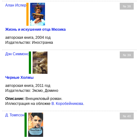
Алан Ислер
№ 38
Жизнь и искушения отца Мюзика
авторская книга, 2004 год
Издательство: Иностранка
Дэн Симмонс
№ 39
Черные Холмы
авторская книга, 2011 год
Издательство: Эксмо, Домино
Описание:
Внецикловый роман.
Иллюстрация на обложке
В. Коробейникова
.
Д. Томпсон
№ 40