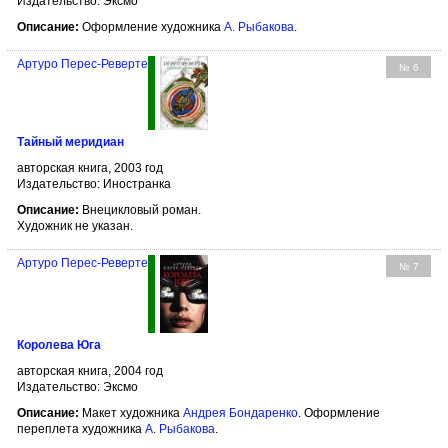
Издательство: Эксмо
Описание:
Оформление художника
А. Рыбакова
.
Артуро Перес-Реверте
№ 6
Тайный меридиан
авторская книга, 2003 год
Издательство: Иностранка
Описание:
Внецикловый роман.
Художник не указан.
Артуро Перес-Реверте
№ 7
Королева Юга
авторская книга, 2004 год
Издательство: Эксмо
Описание:
Макет художника
Андрея Бондаренко
. Оформление
переплета художника
А. Рыбакова
.