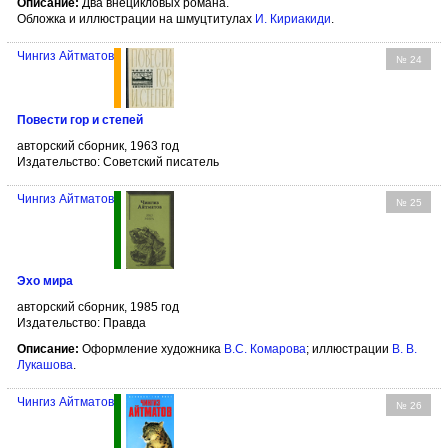
Описание:
Два внецикловых романа.
Обложка и иллюстрации на шмуцтитулах
И. Кириакиди
.
Чингиз Айтматов
№ 24
Повести гор и степей
авторский сборник, 1963 год
Издательство: Советский писатель
Чингиз Айтматов
№ 25
Эхо мира
авторский сборник, 1985 год
Издательство: Правда
Описание:
Оформление художника
В.С. Комарова
; иллюстрации
В. В.
Лукашова
.
Чингиз Айтматов
№ 26