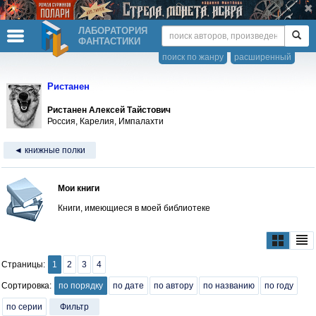
ЛАБОРАТОРИЯ
ФАНТАСТИКИ
поиск по жанру
расширенный
Ристанен
Ристанен Алексей Тайстович
Россия, Карелия, Импалахти
◄ книжные полки
Мои книги
Книги, имеющиеся в моей библиотеке
Страницы:
1
2
3
4
Сортировка:
по порядку
по дате
по автору
по названию
по году
по серии
Фильтр