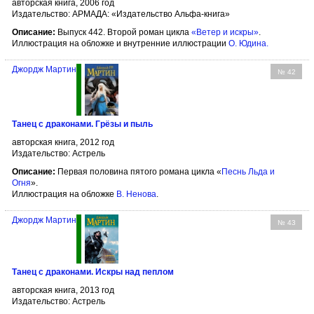
авторская книга, 2006 год
Издательство: АРМАДА: «Издательство Альфа-книга»
Описание:
Выпуск 442. Второй роман цикла
«Ветер и искры»
.
Иллюстрация на обложке и внутренние иллюстрации
О. Юдина
.
Джордж Мартин
№ 42
Танец с драконами. Грёзы и пыль
авторская книга, 2012 год
Издательство: Астрель
Описание:
Первая половина пятого романа цикла «
Песнь Льда и
Огня
».
Иллюстрация на обложке
В. Ненова
.
Джордж Мартин
№ 43
Танец с драконами. Искры над пеплом
авторская книга, 2013 год
Издательство: Астрель