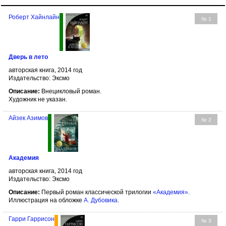
Роберт Хайнлайн
№ 1
Дверь в лето
авторская книга, 2014 год
Издательство: Эксмо
Описание:
Внецикловый роман.
Художник не указан.
Айзек Азимов
№ 2
Академия
авторская книга, 2014 год
Издательство: Эксмо
Описание:
Первый роман классической трилогии
«Академия»
.
Иллюстрация на обложке
А. Дубовика
.
Гарри Гаррисон
№ 3