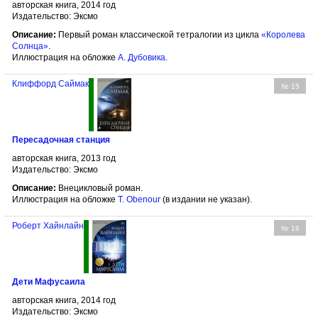
авторская книга, 2014 год
Издательство: Эксмо
Описание:
Первый роман классической тетралогии из цикла
«Королева
Солнца»
.
Иллюстрация на обложке
А. Дубовика
.
Клиффорд Саймак
№ 15
Пересадочная станция
авторская книга, 2013 год
Издательство: Эксмо
Описание:
Внецикловый роман.
Иллюстрация на обложке
T. Obenour
(в издании не указан).
Роберт Хайнлайн
№ 16
Дети Мафусаила
авторская книга, 2014 год
Издательство: Эксмо