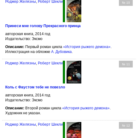
Роджер Желязны
,
Роберт Шекли
№ 10
Принеси мне голову Прекрасного принца
авторская книга, 2014 год
Издательство: Эксмо
Описание:
Первый роман цикла
«История рыжего демона»
.
Иллюстрация на обложке
А. Дубовика
.
Роджер Желязны
,
Роберт Шекли
№ 11
Коль с Фаустом тебе не повезло
авторская книга, 2014 год
Издательство: Эксмо
Описание:
Второй роман цикла
«История рыжего демона»
.
Художник не указан.
Роджер Желязны
,
Роберт Шекли
№ 12