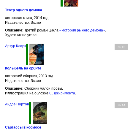
Театр одного демона
авторская книга, 2014 год
Издательство: Эксмо
Описание:
Третий роман цикла
«История рыжего демона»
.
Художник не указан.
Артур Кларк
№ 13
Колыбель на орбите
авторский сборник, 2013 год
Издательство: Эксмо
Описание:
Сборник малой прозы.
Иллюстрация на обложке
С. Джиримонта
.
Андрэ Нортон
№ 14
Саргассы в космосе