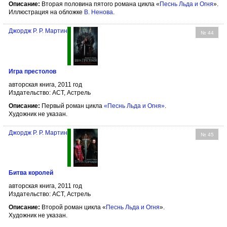
Описание:
Вторая половина пятого романа цикла «
Песнь Льда и Огня
».
Иллюстрация на обложке
В. Ненова
.
Джордж Р. Р. Мартин
№ 44
Игра престолов
авторская книга, 2011 год
Издательство: АСТ, Астрель
Описание:
Первый роман цикла
«Песнь Льда и Огня»
.
Художник не указан.
Джордж Р. Р. Мартин
№ 45
Битва королей
авторская книга, 2011 год
Издательство: АСТ, Астрель
Описание:
Второй роман цикла «
Песнь Льда и Огня
».
Художник не указан.