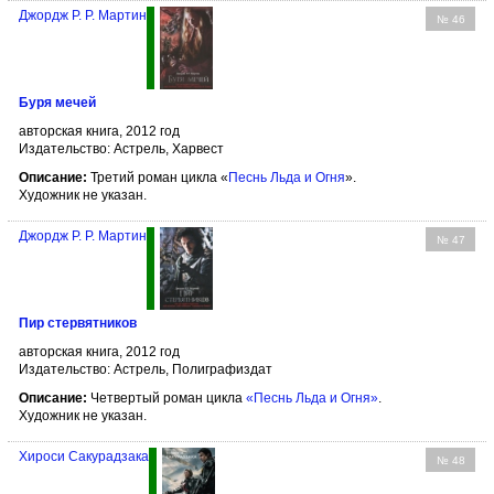
Джордж Р. Р. Мартин
№ 46
Буря мечей
авторская книга, 2012 год
Издательство: Астрель, Харвест
Описание:
Третий роман цикла «
Песнь Льда и Огня
».
Художник не указан.
Джордж Р. Р. Мартин
№ 47
Пир стервятников
авторская книга, 2012 год
Издательство: Астрель, Полиграфиздат
Описание:
Четвертый роман цикла
«Песнь Льда и Огня»
.
Художник не указан.
Хироси Сакурадзака
№ 48