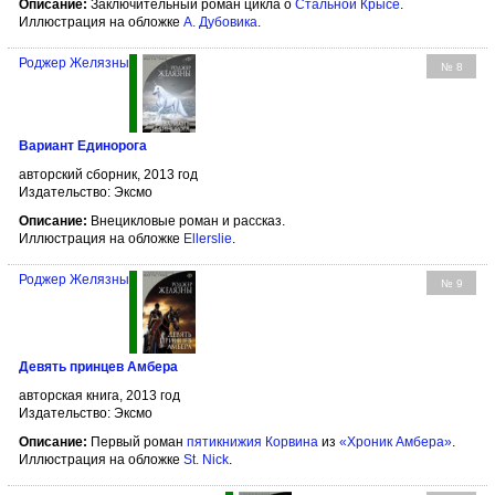
Описание:
Заключительный роман цикла о
Стальной Крысе
.
Иллюстрация на обложке
А. Дубовика
.
Роджер Желязны
№ 8
Вариант Единорога
авторский сборник, 2013 год
Издательство: Эксмо
Описание:
Внецикловые роман и рассказ.
Иллюстрация на обложке
Ellerslie
.
Роджер Желязны
№ 9
Девять принцев Амбера
авторская книга, 2013 год
Издательство: Эксмо
Описание:
Первый роман
пятикнижия Корвина
из
«Хроник Амбера»
.
Иллюстрация на обложке
St. Nick
.