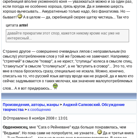
скребницей вполне ухоженного коня — увазюкаться можно и за один раз,
если погода не особенно хороша, грязь кругом. Да и зимнюю шерсть
хорошо вычесывать... Аккуратненько только надо, без фанатизма. Но —
бывает!
А в целом — да, скребницей скорее щетку чистишь... Так что
цитата
antel
давайте прекратим этот спор, кажется никому кроме нас уже не
интересный...
Странно другое — совершенно очевидных ляпов с неправильным (по
смыслу) употреблением слов у той же Громыко не замечают. Например:
"стряпчий" в смысле "повар", а не юрист; "ступицы" колеса в смысле спиц,
"стакнуться" в смысле "столкнуться", а не "вступить в сговор"... Это то, что
мне в глаза бросилось сразу, специально не искала. Можно, конечно,
списать на то, что русский язык автору вроде как не родной, да и мало кто
сейчас задумывается о таких мелочах, как значение малоупотребляемых
слов... А я вот придираюсь...
Произведения, авторы, жанры
>
Анджей Сапковский. Обсуждение
творчества
>
к сообщению
Отправлено 8 ноября 2008 г. 13:01
Орденоносец
, мне "Сага о Рейневане" куда больше понравилась, чем
"Ведьмак". Но пока сами не попробуете, не узнаете...
Да и третья книга
— "Lux Perpetua" — так и не вышла еще в русском переводе. В сети ее