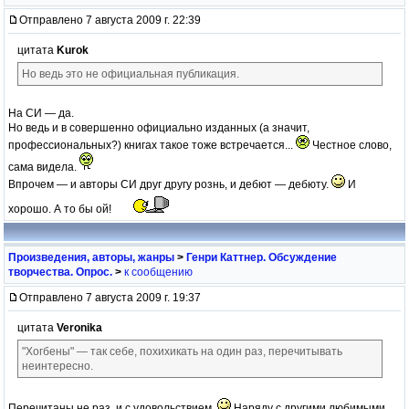
Отправлено 7 августа 2009 г. 22:39
цитата
Kurok
Но ведь это не официальная публикация.
На СИ — да.
Но ведь и в совершенно официально изданных (а значит,
профессиональных?) книгах такое тоже встречается...
Честное слово,
сама видела.
Впрочем — и авторы СИ друг другу рознь, и дебют — дебюту.
И
хорошо. А то бы ой!
Произведения, авторы, жанры
>
Генри Каттнер. Обсуждение
творчества. Опрос.
>
к сообщению
Отправлено 7 августа 2009 г. 19:37
цитата
Veronika
"Хогбены" — так себе, похихикать на один раз, перечитывать
неинтересно.
Перечитаны не раз, и с удовольствием.
Наряду с другими любимыми