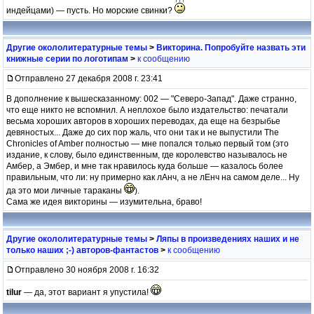
индейцами) — пусть. Но морские свинки?
Другие окололитературные темы
>
Викторина. Попробуйте назвать эти
книжные серии по логотипам
>
к сообщению
Отправлено 27 декабря 2008 г. 23:41
В дополнение к вышесказанному: 002 — "Северо-Запад". Даже странно,
что еще никто не вспомнил. А неплохое было издательство: печатали
весьма хороших авторов в хороших переводах, да еще на безрыбье
девяностых... Даже до сих пор жаль, что они так и не выпустили The
Chronicles of Amber полностью — мне попался только первый том (это
издание, к слову, было единственным, где королевство называлось не
Амбер, а Эмбер, и мне так нравилось куда больше — казалось более
правильным, что ли: ну примерно как лАнч, а не лЕнч на самом деле... Ну
да это мои личные тараканы
).
Сама же идея викторины — изумительна, браво!
Другие окололитературные темы
>
Ляпы в произведениях наших и не
только наших ;-) авторов-фантастов
>
к сообщению
Отправлено 30 ноября 2008 г. 16:32
tilur
— да, этот вариант я упустила!