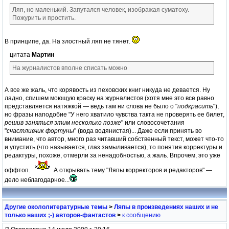
Ляп, но маленький. Запутался человек, изображая суматоху.
Пожурить и простить.
В принципе, да. На злостный ляп не тянет.
цитата
Мартин
На журналистов вполне списать можно
А все же жаль, что корявость из пеховских книг никуда не девается. Ну
ладно, спишем моющую краску на журналистов (хотя мне это все равно
представляется натяжкой — ведь там ни слова не было о "
подкрасить
"),
но фразы наподобие "У него хватило чувства такта не проверять ее билет,
решив заняться этим несколько позже
" или словосочетания
"
счастливчик фортуны
" (вода водянистая)... Даже если принять во
внимание, что автор, много раз читавший собственный текст, может что-то
и упустить (что называется, глаз замыливается), то понятия корректуры и
редактуры, похоже, отмерли за ненадобностью, а жаль. Впрочем, это уже
оффтоп.
А открывать тему "Ляпы корректоров и редакторов" —
дело неблагодарное...
Другие окололитературные темы
>
Ляпы в произведениях наших и не
только наших ;-) авторов-фантастов
>
к сообщению