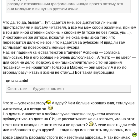
разряд с откровенными графоманами иногда просто потому, что
они молодые и пишут на русском языке.
Что да, то да, бывает... Тут, сдается мне, все диктуется личными
пристрастиями и вкусами читателя, а все мы меж собой различны, причем
в той или иной степени склонны к снобизму (я тоже не без греха, увы...).
Иностранные же авторы, пожалуй, не охвачены из-за того, что
переводится далеко не все, что издается за рубежом. И вряд ли там
всплывает на поверхность меньше мусора.
Насчет падения качества текстов в "апупее" Асприна — согласна
полностью. Но я его вообще не очень долюбливаю... А "мэтр — не мэтр" —
для себя не делю: подхожу к книгам исключительно с точки зрения
"нравится — не нравится" (Толстой и Маркес — они мэтры? А я их по
второму разу читать в жизни не стану...) Вот такая вкусовщина.
цитата
antel
Опять-таки — будущее покажет.
Что ж — успехов автору.
А вдруг? Чем больше хороших книг, тем лучше
читателям, и я всегда за.
Но думать о качестве в любом случае полезно: ведь если человек
публикует что-то даже на СИ, не рассчитывает же он всерьез, что на этот
текст никто никогда не наткнется и не прочтет?
А если писать для себя
или избранного круга друзей — тогда надо или прятать под пароль, или
вовсе сделать рассылку строго по известным адресам... Я так понимаю.