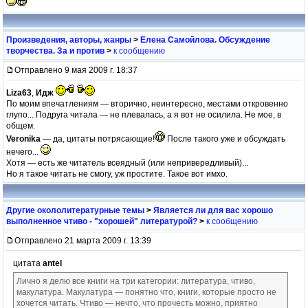
Произведения, авторы, жанры
>
Елена Самойлова. Обсуждение
творчества. За и против
>
к сообщению
Отправлено 9 мая 2009 г. 18:37
Liza63
,
Идж
По моим впечатлениям — вторично, неинтересно, местами откровенно
глупо... Подруга читала — не плевалась, а я вот не осилила. Не мое, в
общем.
Veronika
— да, цитаты потрясающие!
После такого уже и обсуждать
нечего...
Хотя — есть же читатель всеядный (или непривередливый)...
Но я такое читать не смогу, уж простите. Такое вот имхо.
Другие окололитературные темы
>
Является ли для вас хорошо
выполненное чтиво - "хорошей" литературой?
>
к сообщению
Отправлено 21 марта 2009 г. 13:39
цитата
antel
Лично я делю все книги на три категории: литература, чтиво,
макулатура. Макулатура — понятно что, книги, которые просто не
хочется читать. Чтиво — нечто, что прочесть можно, приятно