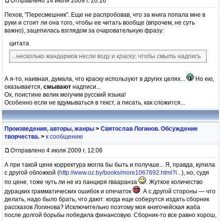
Отправлено 14 июля 2009 г. 20:16
Пехов, "Пересмешник". Еще не распробовав, что за книга попала мне в
руки и стоит ли она того, чтобы ее читать вообще (впрочем, не суть
важно), зацепилась взглядом за очаровательную фразу:
цитата
...несколько жандармов несли воду и
краску
, чтобы
смыть
надпись
А я-то, наивная, думала, что краску используют в других целях...
Но ею,
оказывается,
смывают
надписи...
Ох, поистине велик могучим русский языка!
Особенно если не вдумываться в текст, а писать, как сложится...
Произведения, авторы, жанры
>
Святослав Логинов. Обсуждение
творчества.
>
к сообщению
Отправлено 4 июля 2009 г. 12:06
А при такой цене корректура могла бы быть и получше... Я, правда, купила
с другой обложкой (
http://www.oz.by/books/more1067692.html?i...
), но, судя
по цене, тоже чуть ли не из панциря гвааранза
. Жуткое количество
дурацких грамматических ошибок и опечаток
. А с другой стороны — что
делать, надо было брать, что дают: когда еще соберутся издать сборник
рассказов Логинова? Исключительно поэтому моя книгочейская жаба
после долгой борьбы победила финансовую. Сборник-то все равно хорош,