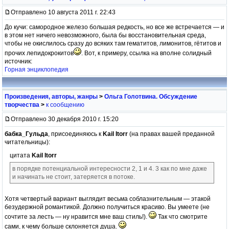
Отправлено 10 августа 2011 г. 22:43
До кучи: самородное железо большая редкость, но все же встречается — и
в этом нет ничего невозможного, была бы восстановительная среда,
чтобы не окислилось сразу до всяких там гематитов, лимонитов, гётитов и
прочих лепидокрокитов
. Вот, к примеру, ссылка на вполне солидный
источник:
Горная энциклопедия
Произведения, авторы, жанры
>
Ольга Голотвина. Обсуждение
творчества
>
к сообщению
Отправлено 30 декабря 2010 г. 15:20
бабка_Гульда
, присоединяюсь к
Kail Itorr
(на правах вашей преданной
читательницы):
цитата
Kail Itorr
в порядке потенциальной интересности 2, 1 и 4. 3 как по мне даже
и начинать не стоит, затеряется в потоке.
Хотя четвертый вариант выглядит весьма соблазнительным — этакой
безудержной романтикой. Должно получиться красиво. Вы умеете (не
сочтите за лесть — ну нравится мне ваш стиль!).
Так что смотрите
сами, к чему больше склоняется душа.