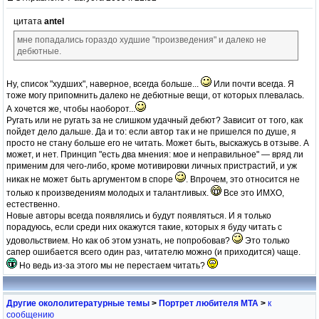
цитата
antel
мне попадались гораздо худшие "произведения" и далеко не
дебютные.
Ну, список "худших", наверное, всегда больше...
Или почти всегда. Я
тоже могу припомнить далеко не дебютные вещи, от которых плевалась.
А хочется же, чтобы наоборот...
Ругать или не ругать за не слишком удачный дебют? Зависит от того, как
пойдет дело дальше. Да и то: если автор так и не пришелся по душе, я
просто не стану больше его не читать. Может быть, выскажусь в отзыве. А
может, и нет. Принцип "есть два мнения: мое и неправильное" — вряд ли
применим для чего-либо, кроме мотивировки личных пристрастий, и уж
никак не может быть аргументом в споре
. Впрочем, это относится не
только к произведениям молодых и талантливых.
Все это ИМХО,
естественно.
Новые авторы всегда появлялись и будут появляться. И я только
порадуюсь, если среди них окажутся такие, которых я буду читать с
удовольствием. Но как об этом узнать, не попробовав?
Это только
сапер ошибается всего один раз, читателю можно (и приходится) чаще.
Но ведь из-за этого мы не перестаем читать?
Другие окололитературные темы
>
Портрет любителя МТА
>
к
сообщению