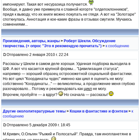
импонируют. Такая вот несуразица получается.
Вообще, я давно уже примкнула к славной когорте "олдепоклонников",
придя к выводу, что их книги можно покупать не глядя. А вот на "Золотаре"
споткнулась. Аннотация и кое-какие фразы в отзывах смутили. Мучаюсь
сомнениями...
Произведения, авторы, жанры
>
Роберт Шекли. Обсуждение
творчества. (+ опрос "Это я рекомендую прочитать")
>
к сообщению
Отправлено 2 января 2010 г. 22:24
Рассказы у Шекли в самом деле хороши. Удачная подборка выходила в
ШФ. А вот что касается крупной формы... "Цивилизация статуса",
например — хороший образец остросюжетной социальной фантастики.
Но вот цикл "Координаты чудес" именно как цикл я оценить не могу:
собственно "Координаты..." — великолепны, а продолжение меня глубоко
разочаровало... Потому и рекомендовать как
цикл
не могу.
Впрочем, пробуйте — а вдруг?
Но сначала — рассказы!
Другие окололитературные темы
>
Кошки в фантастике и фэнтези
>
к
сообщению
Отправлено 5 декабря 2009 г. 18:45
М.Кривич, О.Ольгин "Рыжий и Полосатый". Правда, там инопланетяне в
облике котов, но прелесть.