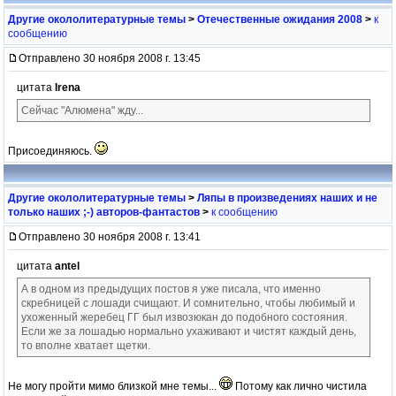
Другие окололитературные темы
>
Отечественные ожидания 2008
>
к
сообщению
Отправлено 30 ноября 2008 г. 13:45
цитата
Irena
Сейчас "Алюмена" жду...
Присоединяюсь.
Другие окололитературные темы
>
Ляпы в произведениях наших и не
только наших ;-) авторов-фантастов
>
к сообщению
Отправлено 30 ноября 2008 г. 13:41
цитата
antel
А в одном из предыдущих постов я уже писала, что именно
скребницей с лошади счищают. И сомнительно, чтобы любимый и
ухоженный жеребец ГГ был извозюкан до подобного состояния.
Если же за лошадью нормально ухаживают и чистят каждый день,
то вполне хватает щетки.
Не могу пройти мимо близкой мне темы...
Потому как лично чистила