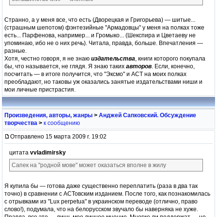
Странно, а у меня все, что есть (Дворецкая и Григорьева) — шитые...
(страшным шепотом) фэнтезийные "Армадовцы" у меня на полках тоже
есть... Парфенова, например... и Громыко... (Шекспира и Цветаеву не
упоминаю, ибо не о них речь). Читала, правда, больше. Впечатления —
разные.
Хотя, честно говоря, я не знаю
издательства
, книги которого покупала
бы, что называется, не глядя. Я знаю таких
авторов
. Если, конечно,
посчитать — в итоге получится, что "Эксмо" и АСТ на моих полках
преобладают, но таковы уж оказались занятые издательствами ниши и
мои личные пристрастия.
Произведения, авторы, жанры
>
Анджей Сапковский. Обсуждение
творчества
>
к сообщению
Отправлено 15 марта 2009 г. 19:02
цитата
vvladimirsky
Сапек на "родной мове" может оказаться вполне в жилу
Я купила бы — готова даже существенно переплатить (раза в два так
точно) в сравнении с АСТовским изданием. После того, как познакомилась
с отрывками из "Lux perpetua" в украинском переводе (отлично, право
слово!), подумала, что на белорусском звучало бы наверняка не хуже.
Правда, все это — лишь мое личное мнение. Многие ли поддержат — не