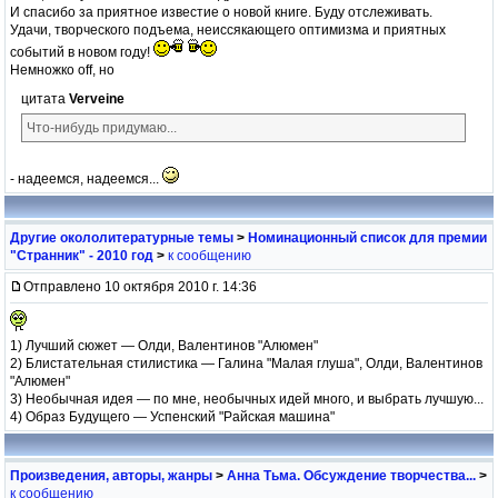
И спасибо за приятное известие о новой книге. Буду отслеживать.
Удачи, творческого подъема, неиссякающего оптимизма и приятных
событий в новом году!
Немножко off, но
цитата
Verveine
Что-нибудь придумаю...
- надеемся, надеемся...
Другие окололитературные темы
>
Номинационный список для премии
"Странник" - 2010 год
>
к сообщению
Отправлено 10 октября 2010 г. 14:36
1) Лучший сюжет — Олди, Валентинов "Алюмен"
2) Блистательная стилистика — Галина "Малая глуша", Олди, Валентинов
"Алюмен"
3) Необычная идея — по мне, необычных идей много, и выбрать лучшую...
4) Образ Будущего — Успенский "Райская машина"
Произведения, авторы, жанры
>
Анна Тьма. Обсуждение творчества...
>
к сообщению