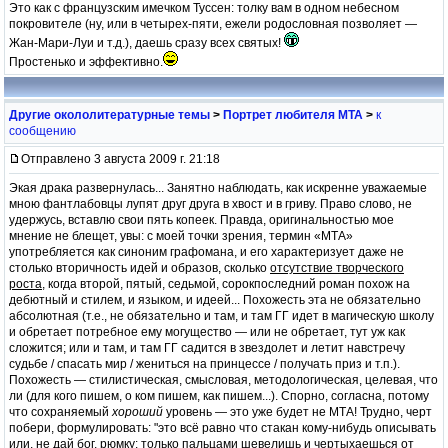
Это как с французским имечком Туссен: толку вам в одном небесном
покровителе (ну, или в четырех-пяти, ежели родословная позволяет —
Жан-Мари-Луи и т.д.), даешь сразу всех святых!
Простенько и эффективно.
Другие окололитературные темы
>
Портрет любителя МТА
>
к
сообщению
Отправлено 3 августа 2009 г. 21:18
Экая драка развернулась... Занятно наблюдать, как искренне уважаемые
мною фантлабовцы лупят друг друга в хвост и в гриву. Право слово, не
удержусь, вставлю свои пять копеек. Правда, оригинальностью мое
мнение не блещет, увы: с моей точки зрения, термин «МТА»
употребляется как синоним графомана, и его характеризует даже не
столько вторичность идей и образов, сколько
отсутствие творческого
роста
, когда второй, пятый, седьмой, сорокпоследний роман похож на
дебютный и стилем, и языком, и идеей... Похожесть эта не обязательно
абсолютная (т.е., не обязательно и там, и там ГГ идет в магическую школу
и обретает потребное ему могущество — или не обретает, тут уж как
сложится; или и там, и там ГГ садится в звездолет и летит навстречу
судьбе / спасать мир / жениться на принцессе / получать приз и т.п.).
Похожесть — стилистическая, смысловая, методологическая, целевая, что
ли (для кого пишем, о ком пишем, как пишем...). Спорно, согласна, потому
что сохраняемый
хороший
уровень — это уже будет не МТА! Трудно, черт
побери, формулировать: "это всё равно что стакан кому-нибудь описывать
или, не дай бог, рюмку: только пальцами шевелишь и чертыхаешься от