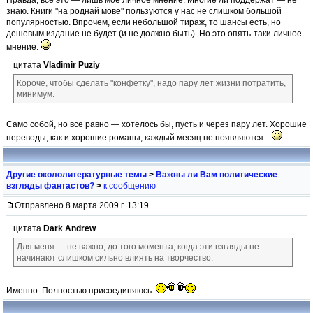
знаю. Книги "на роднай мове" пользуются у нас не слишком большой
популярностью. Впрочем, если небольшой тираж, то шансы есть, но
дешевым издание не будет (и не должно быть). Но это опять-таки личное
мнение.
цитата
Vladimir Puziy
Короче, чтобы сделать "конфетку", надо пару лет жизни потратить,
минимум.
Само собой, но все равно — хотелось бы, пусть и через пару лет. Хорошие
переводы, как и хорошие романы, каждый месяц не появляются...
Другие окололитературные темы
>
Важны ли Вам политические
взгляды фантастов?
>
к сообщению
Отправлено 8 марта 2009 г. 13:19
цитата
Dark Andrew
Для меня — не важно, до того момента, когда эти взгляды не
начинают слишком сильно влиять на творчество.
Именно. Полностью присоединяюсь.