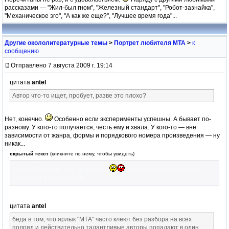
рассказами — "Жил-был гном", "Железный стандарт", "Робот-зазнайка",
"Механическое эго", "А как же еще?", "Лучшее время года"...
Другие окололитературные темы
>
Портрет любителя МТА
>
к
сообщению
Отправлено 7 августа 2009 г. 19:14
цитата
antel
Автор что-то ищет, пробует, разве это плохо?
Нет, конечно.
Особенно если эксперименты успешны. А бывает по-
разному. У кого-то получается, честь ему и хвала. У кого-то — вне
зависимости от жанра, формы и порядкового номера произведения — ну
никак...
скрытый текст
(кликните по нему, чтобы увидеть)
А та же Громыко мне нравится...
За исключением того, что
написано в соавторстве.
цитата
antel
беда в том, что ярлык "МТА" часто клеют без разбора на всех
подряд и действительно талантливые авторы попадают в один