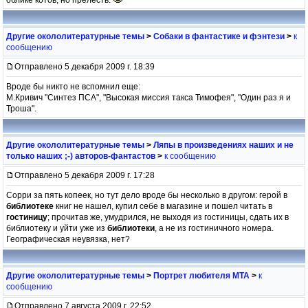
Другие окололитературные темы
>
Собаки в фантастике и фэнтези
>
к
сообщению
Отправлено 5 декабря 2009 г. 18:39
Вроде бы никто не вспомнил еще:
М.Кривич "Синтез ПСА", "Высокая миссия такса Тимофея", "Один раз я и
Троша".
Другие окололитературные темы
>
Ляпы в произведениях наших и не
только наших ;-) авторов-фантастов
>
к сообщению
Отправлено 5 декабря 2009 г. 17:28
Сорри за пять копеек, но тут дело вроде бы несколько в другом: герой в
библиотеке
книг не нашел, купил себе в магазине и пошел читать в
гостиницу
; прочитав же, умудрился, не выходя из гостиницы, сдать их в
библиотеку и уйти уже из
библиотеки
, а не из гостиничного номера.
Географическая неувязка, нет?
Другие окололитературные темы
>
Портрет любителя МТА
>
к
сообщению
Отправлено 7 августа 2009 г. 22:52