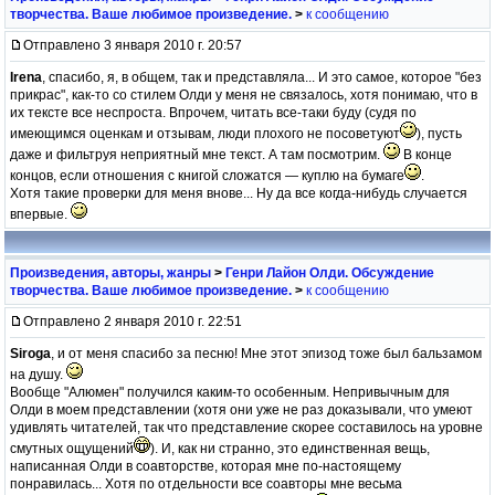
творчества. Ваше любимое произведение.
>
к сообщению
Отправлено 3 января 2010 г. 20:57
Irena
, спасибо, я, в общем, так и представляла... И это самое, которое "без
прикрас", как-то со стилем Олди у меня не связалось, хотя понимаю, что в
их тексте все неспроста. Впрочем, читать все-таки буду (судя по
имеющимся оценкам и отзывам, люди плохого не посоветуют
), пусть
даже и фильтруя неприятный мне текст. А там посмотрим.
В конце
концов, если отношения с книгой сложатся — куплю на бумаге
.
Хотя такие проверки для меня внове... Ну да все когда-нибудь случается
впервые.
Произведения, авторы, жанры
>
Генри Лайон Олди. Обсуждение
творчества. Ваше любимое произведение.
>
к сообщению
Отправлено 2 января 2010 г. 22:51
Siroga
, и от меня спасибо за песню! Мне этот эпизод тоже был бальзамом
на душу.
Вообще "Алюмен" получился каким-то особенным. Непривычным для
Олди в моем представлении (хотя они уже не раз доказывали, что умеют
удивлять читателей, так что представление скорее составилось на уровне
смутных ощущений
). И, как ни странно, это единственная вещь,
написанная Олди в соавторстве, которая мне по-настоящему
понравилась... Хотя по отдельности все соавторы мне весьма