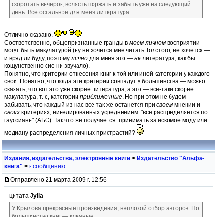
скоротать вечерок, всласть поржать и забыть уже на следующий
день. Все остальное для меня литература.
Отлично сказано.
Соответственно, общепризнанные гранды в
моем личном
восприятии
могут быть макулатурой (ну не хочется мне читать Толстого, не хочется —
и вряд ли буду, поэтому
лично
для меня это —
не
литература, как бы
кощунственно сие ни звучало).
Понятно, что критерии отнесения книг к той или иной категории у каждого
свои. Понятно, что когда эти критерии совпадут у большинства — можно
сказать, что вот это уже скорее литература, а это — все-таки скорее
макулатура, т. е, категории
приближенные
. Но при этом не будем
забывать, что каждый из нас все так же останется при
своем
мнении и
своих
критериях, нивелированных усреднением: "все распределяется по
гауссиане" (АБС). Так что же получается: принимать за искомое моду или
медиану распределения личных пристрастий?
Издания, издательства, электронные книги
>
Издательство "Альфа-
книга"
>
к сообщению
Отправлено 21 марта 2009 г. 12:56
цитата
Jylia
У Крылова прекрасные произведения, неплохой отбор авторов. Но
большинство книг — клеяные