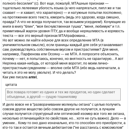
полного бессилия" (с). Вот еще, пожалуй, МТАшные признаки —
тщательно лелеемая убогость языка (а чего напрягаться, пипл же и так
схавает — и хавает, что характерно) — и натужные попытки
постоянно
,
на протяжении всего текста, юморить (ведь это здорово, когда смешно,
правда? А что не всегда получается, так возьмем усердием!). Кочующие из
книги в книгу "блин", "моя бесчувственная тушка", "меня, любимую" и т.п.
примитивный жаргон уровня ПТУ, да и вообще неряшливость и корявость
текста — все это верный признак МТА/графомана...
Но вот можно ли найти
единое
для всех определение МТА (в
уничижительном смысле), если границы каждый для себя устанавливает
сам, руководствуясь собственным вкусом и пристрастиями? Для меня,
например, Парфенова или Осояну — не МТА. А попросите объяснить,
почему — нет, я попытаюсь, конечно, но внятность не гарантирую... А вот
Нергина какая-нибудь, от которой меня воротит, по моим лично-
пристрастным суждениям — вполне себе МТА (ибо ведь напечатали, а
читать я это не могу, увольте). И что делать?
Как уже писала
antel
,
цитата
Все повара готовят из одних и тех же продуктов, но один сделает
объеденье, а другой — сущую тошниловку
И дело вовсе не в "разворачивании молекулы октана" с целью получить
совсем другое вещество (ибо совсем другое не получится, в лучшем
случае получится структурный или оптический изомер все того же октана,
несколько отличающийся по свойствам, но... хотя не суть важно). Дело — в
умении... Кому-то оно дано изначально, кто-то способен его приобрести, а
кто-то так и остается вечным дебютантом ("не расстанусь с комсомолом"