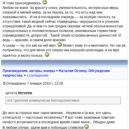
Я тоже присоединяюсь.
Люблю ее книги. За красоту слога, увлекательность, интересные миры,
озорной и мягкий юмор, за ее героев, за то, что есть над чем
поразмыслить... И не в последнюю очередь — за особую теплоту, за
отсутствие такой модной сейчас гламурщины, чернушности и упоения
отрицаловкой. Да, в чем-то они сродни сказкам: четкой обозначенностью
отрицательных и положительных полюсов, неизменным торжеством
справедливости, добротой... Такой тихий островок вечных ценностей. И
ведь — красиво, в самом деле красиво.
А сахар — ну, это как на чей вкус.
Может, кому-то и многовато. Но так уж
получилось, что для меня это скорее как хорошая шоколадка: и на вкус
приятно, и мозгу польза...
Произведения, авторы, жанры
>
Наталия Осояну. Обсуждение
творчества.
>
к сообщению
Отправлено 7 января 2010 г. 13:28
цитата
Verveine
эта трилогия коммерчески бесперспективна
До чего ж странно мне такое мнение... Неужели я (и все, кто здесь
отписался) — настолько нетипичны? Я вот тоже знакомым советую:
нечасто встречаются в последнее время такие книги... Обидно даже.
В любом случае, удачи вам и побольше стимулов
.