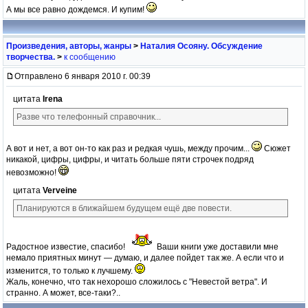
А мы все равно дождемся. И купим!
Произведения, авторы, жанры
>
Наталия Осояну. Обсуждение
творчества.
>
к сообщению
Отправлено 6 января 2010 г. 00:39
цитата
Irena
Разве что телефонный справочник...
А вот и нет, а вот он-то как раз и редкая чушь, между прочим...
Сюжет
никакой, цифры, цифры, и читать больше пяти строчек подряд
невозможно!
цитата
Verveine
Планируются в ближайшем будущем ещё две повести.
Радостное известие, спасибо!
Ваши книги уже доставили мне
немало приятных минут — думаю, и далее пойдет так же. А если что и
изменится, то только к лучшему.
Жаль, конечно, что так нехорошо сложилось с "Невестой ветра". И
странно. А может, все-таки?..