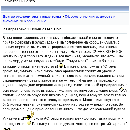
несмотря ни на что...
Другие окололитературные темы
>
Оформление книги: имеет ли
значение?
>
к сообщению
Отправлено 21 июня 2009 г. 11:45
В принципе, склоняясь к третьему, выбираю второй вариант: конечно,
приятно держать в руках издание, выполненное на хорошей бумаге, с
шитым переплетом, с иллюстрациями (включая обложку), имеющими
непосредственное отношение к тексту... Но увы, если ОЧЕНЬ ХОЧЕТСЯ
купить книгу, а хорошего издания все нет и нет, берешь то, что есть... Так,
например, у меня получилось с Олди: "Триумвират" почил в бозе, но
авторы-то творить не перестали!
В итоге стала покупать "Стрелу
времени", смирившись с вырви-глаз-оранжевыми томиками (должна
сказать, что и это не худший вариант, первые олдевские издания совсем
страшненькие). Ведь главное все же — текст. И напротив, прекрасно
изданная муть (или неряшливый перевод, сквозь который продираешься с
усилием) почему-то не вызывают желания потянуться за кошельком...
А
ставить более высокую или низкую оценку одному и тому же тексту только
за полиграфию — как-то в голову не приходило. Менять имеющуюся в
библиотеке книгу в
приемлемом
издании на
лучшее
— пока что тоже. Вот
если речь о еще не приобретенных книгах — то да: без колебаний купила
Уиндема в ШФ
, хотя АСТовские томики меня до того так на покупку и
не сподвигли...
Вот сижу теперь и думаю: может, все же третий вариант?