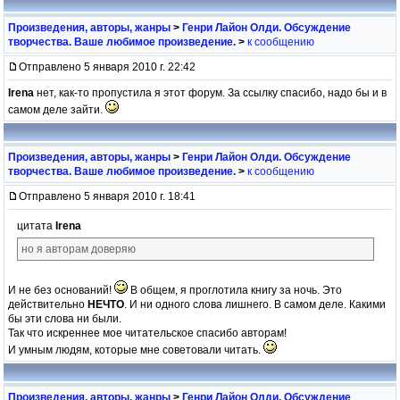
Произведения, авторы, жанры
>
Генри Лайон Олди. Обсуждение
творчества. Ваше любимое произведение.
>
к сообщению
Отправлено 5 января 2010 г. 22:42
Irena
нет, как-то пропустила я этот форум. За ссылку спасибо, надо бы и в
самом деле зайти.
Произведения, авторы, жанры
>
Генри Лайон Олди. Обсуждение
творчества. Ваше любимое произведение.
>
к сообщению
Отправлено 5 января 2010 г. 18:41
цитата
Irena
но я авторам доверяю
И не без оснований!
В общем, я проглотила книгу за ночь. Это
действительно
НЕЧТО
. И ни одного слова лишнего. В самом деле. Какими
бы эти слова ни были.
Так что искреннее мое читательское спасибо авторам!
И умным людям, которые мне советовали читать.
Произведения, авторы, жанры
>
Генри Лайон Олди. Обсуждение