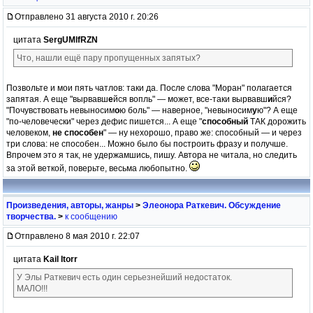
Отправлено 31 августа 2010 г. 20:26
цитата
SergUMlfRZN
Что, нашли ещё пару пропущенных запятых?
Позвольте и мои пять чатлов: таки да. После слова "Моран" полагается
запятая. А еще "вырвавш
е
йся вопль" — может, все-таки вырвавш
и
йся?
"Почувствовать невыносим
о
ю боль" — наверное, "невыносим
у
ю"? А еще
"по-человечески" через дефис пишется... А еще "
способный
ТАК дорожить
человеком,
не способен
" — ну нехорошо, право же: способный — и через
три слова: не способен... Можно было бы построить фразу и получше.
Впрочем это я так, не удержамшись, пишу. Автора не читала, но следить
за этой веткой, поверьте, весьма любопытно.
Произведения, авторы, жанры
>
Элеонора Раткевич. Обсуждение
творчества.
>
к сообщению
Отправлено 8 мая 2010 г. 22:07
цитата
Kail Itorr
У Элы Раткевич есть один серьезнейший недостаток.
МАЛО!!!