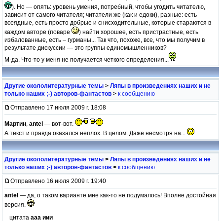
). Но — опять: уровень умения, потребный, чтобы угодить читателю,
зависит от самого читателя; читатели же (как и едоки), разные: есть
всеядные, есть просто добрые и снисходительные, которые стараются в
каждом авторе (поваре
) найти хорошее, есть пристрастные, есть
избалованные, есть – гурманы... Так что, похоже, все, что мы получим в
результате дискуссии — это группы единомышленников?
М-да. Что-то у меня не получается четкого определения...
Другие окололитературные темы
>
Ляпы в произведениях наших и не
только наших ;-) авторов-фантастов
>
к сообщению
Отправлено 17 июля 2009 г. 18:08
Мартин
,
antel
— вот-вот.
А текст и правда оказался неплох. В целом. Даже несмотря на...
Другие окололитературные темы
>
Ляпы в произведениях наших и не
только наших ;-) авторов-фантастов
>
к сообщению
Отправлено 16 июля 2009 г. 19:40
antel
— да, о таком варианте мне как-то не подумалось! Вполне достойная
версия.
цитата
ааа иии