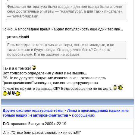
Фекальная литература была всегда, и для неё всегда были вполне
себе достаточные эпитеты — "макулатура", а для таких писателей
— "бумагомарака".
Точно. А в последнее время набрал популярность еще один термин...
цитата
cianid
Есть молодые и талантливые авторы, есть и немолодые, и не
талантливые и будут всегда. Отсев должон быть? Он и есть —
потребителем. Кто не захочет не возьмёт.
Так и я о том же!
Вот толкового определения у меня и не вышло...
PS Не по делу же: получение изооктана из н-октана не есть
"разворачивание" молекулы, сие есть перегруппировка.
Только не примите за выпад, ОК? Ведь совершенно не по делу.
Другие окололитературные темы
>
Ляпы в произведениях наших и не
только наших ;-) авторов-фантастов
>
к сообщению
Отправлено 3 августа 2009 г. 22:19
Или: "О, все боги разом, сколько их ни есть!!!!"