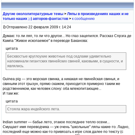
Другие окололитературные темы
>
Ляпы в произведениях наших и не
только наших ;-) авторов-фантастов
>
к сообщению
Отправлено 22 февраля 2009 г. 14:24
Думаю: то ли ляп, то ли что другое... Но глаз зацепился. Рассказ Спрэга де
Кампа "Живое ископаемое" в переводе Баканова:
цитата
Бесхвостые круглоухие животные под седлами удивительно
напоминали гигантских гвинейских свиней, каковыми, в сущности, и
являлись.
Guinea pig — это морская свинка, а никакая не гвинейская свинья, и
свиньям этот грызун, прямо скажем, приходится примерно таким же
родственником, как человек слону: оба млекопитающие...
И там же:
цитата
Стояла жара индейского лета.
Indian summer — бабье лето, этакое последнее тепло осени...
Смущает имя переводчика — уж очень "школьные" ляпы какие-то. Ладно,
последний еще можно как-то привязать к игре слов далее по тексту (с