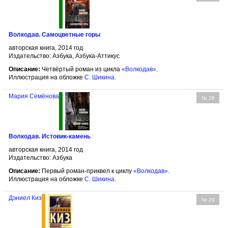
Волкодав. Самоцветные горы
авторская книга, 2014 год
Издательство: Азбука, Азбука-Аттикус
Описание:
Четвёртый роман из цикла
«Волкодав»
.
Иллюстрация на обложке
С. Шикина
.
Мария Семёнова
№ 28
Волкодав. Истовик-камень
авторская книга, 2014 год
Издательство: Азбука
Описание:
Первый роман-приквел к циклу
«Волкодав»
.
Иллюстрация на обложке
С. Шикина
.
Дэниел Киз
№ 29