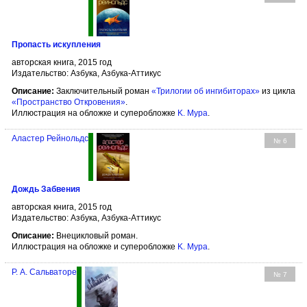
Пропасть искупления
авторская книга, 2015 год
Издательство: Азбука, Азбука-Аттикус
Описание:
Заключительный роман
«Трилогии об ингибиторах»
из цикла
«Пространство Откровения»
.
Иллюстрация на обложке и суперобложке
K. Мура
.
Аластер Рейнольдс
№ 6
Дождь Забвения
авторская книга, 2015 год
Издательство: Азбука, Азбука-Аттикус
Описание:
Внецикловый роман.
Иллюстрация на обложке и суперобложке
K. Мура
.
Р. А. Сальваторе
№ 7