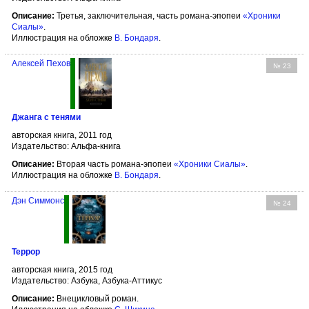
Описание:
Третья, заключительная, часть романа-эпопеи
«Хроники
Сиалы»
.
Иллюстрация на обложке
В. Бондаря
.
Алексей Пехов
№ 23
Джанга с тенями
авторская книга, 2011 год
Издательство: Альфа-книга
Описание:
Вторая часть романа-эпопеи
«Хроники Сиалы»
.
Иллюстрация на обложке
В. Бондаря
.
Дэн Симмонс
№ 24
Террор
авторская книга, 2015 год
Издательство: Азбука, Азбука-Аттикус
Описание:
Внецикловый роман.