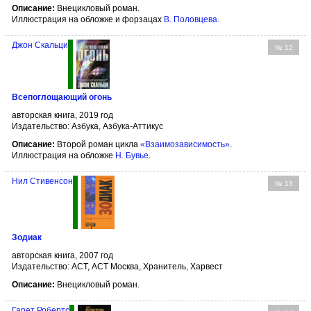
Описание:
Внецикловый роман.
Иллюстрация на обложке и форзацах
В. Половцева
.
Джон Скальци
№ 12
Всепоглощающий огонь
авторская книга, 2019 год
Издательство: Азбука, Азбука-Аттикус
Описание:
Второй роман цикла
«Взаимозависимость»
.
Иллюстрация на обложке
Н. Бувье
.
Нил Стивенсон
№ 13
Зодиак
авторская книга, 2007 год
Издательство: АСТ, АСТ Москва, Хранитель, Харвест
Описание:
Внецикловый роман.
Гарет Робертс