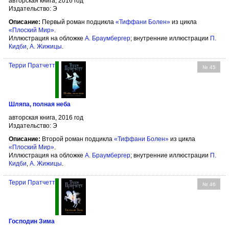
авторская книга, 2016 год
Издательство: Э
Описание:
Первый роман подцикла
«Тиффани Болен»
из цикла
«Плоский Мир»
.
Иллюстрация на обложке
А. Браумбергер
; внутренние иллюстрации
П.
Кидби
,
А. Жижицы
.
Терри Пратчетт
№ 45
Шляпа, полная неба
авторская книга, 2016 год
Издательство: Э
Описание:
Второй роман подцикла
«Тиффани Болен»
из цикла
«Плоский Мир»
.
Иллюстрация на обложке
А. Браумбергер
; внутренние иллюстрации
П.
Кидби
,
А. Жижицы
.
Терри Пратчетт
№ 46
Господин Зима