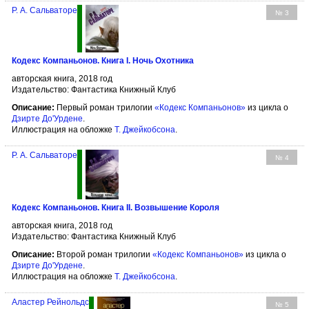
Р. А. Сальваторе
№ 3
Кодекс Компаньонов. Книга I. Ночь Охотника
авторская книга, 2018 год
Издательство: Фантастика Книжный Клуб
Описание:
Первый роман трилогии
«Кодекс Компаньонов»
из цикла о
Дзирте До'Урдене
.
Иллюстрация на обложке
Т. Джейкобсона
.
Р. А. Сальваторе
№ 4
Кодекс Компаньонов. Книга II. Возвышение Короля
авторская книга, 2018 год
Издательство: Фантастика Книжный Клуб
Описание:
Второй роман трилогии
«Кодекс Компаньонов»
из цикла о
Дзирте До'Урдене
.
Иллюстрация на обложке
Т. Джейкобсона
.
Аластер Рейнольдс
№ 5