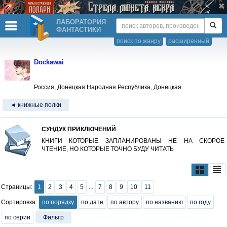
ЛАБОРАТОРИЯ
ФАНТАСТИКИ
поиск по жанру
расширенный
Dockawai
Россия, Донецкая Народная Республика, Донецкая
◄ книжные полки
СУНДУК ПРИКЛЮЧЕНИЙ
КНИГИ КОТОРЫЕ ЗАПЛАНИРОВАНЫ НЕ НА СКОРОЕ
ЧТЕНИЕ, НО КОТОРЫЕ ТОЧНО БУДУ ЧИТАТЬ
Страницы:
1
2
3
4
5
...
7
8
9
10
11
Сортировка:
по порядку
по дате
по автору
по названию
по году
по серии
Фильтр