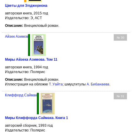
Цветы для Элджернона
авторская книга, 2015 год
Издательство: Э, АСТ
Описание:
Внецикловый роман.
Айзек Азимов
№ 30
Миры Айзека Азимова. Том 11
авторская книга, 1994 год
Издательство: Полярис
Описание:
Внецикловый роман.
Иллюстрация на обложке
Т. Уайта
; шмуцтитулы
А. Бибанаева
.
Клиффорд Саймак
№ 31
Миры Клиффорда Саймака. Книга 1
авторский сборник, 1993 год
Издательство: Полярис