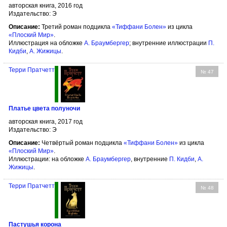
авторская книга, 2016 год
Издательство: Э
Описание:
Третий роман подцикла
«Тиффани Болен»
из цикла
«Плоский Мир»
.
Иллюстрация на обложке
А. Браумбергер
; внутренние иллюстрации
П.
Кидби
,
А. Жижицы
.
Терри Пратчетт
№ 47
Платье цвета полуночи
авторская книга, 2017 год
Издательство: Э
Описание:
Четвёртый роман подцикла
«Тиффани Болен»
из цикла
«Плоский Мир»
.
Иллюстрации: на обложке
А. Браумбергер
, внутренние
П. Кидби
,
А.
Жижицы
.
Терри Пратчетт
№ 48
Пастушья корона