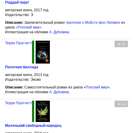
Поддай пару!
авторская книга, 2017 год
Издательство: Э
Описание:
Заключительный роман
трилогии о Мойсте фон Липвиге
из
цикла
«Плоский мир»
.
Иллюстрация на обложке
А. Дубовика
.
Терри Пратчетт
№ 43
Пехотная баллада
авторская книга, 2013 год
Издательство: Эксмо
Описание:
Самостоятельный роман из цикла «
Плоский мир
».
Иллюстрация на обложке
А. Дубовика
.
Терри Пратчетт
№ 44
Маленький свободный народец