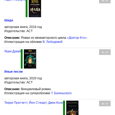
№ 14
Шада
авторская книга, 2016 год
Издательство: АСТ
Описание:
Роман из межавторского цикла
«Доктор Кто»
.
Иллюстрация на обложке
В. Лебедевой
.
Яцек Дукай
№ 15
Иные песни
авторская книга, 2020 год
Издательство: АСТ
Описание:
Внецикловый роман.
Иллюстрация на суперобложке
Т. Багиньского
.
Терри Пратчетт
,
Йен Стюарт
,
Джек Коэн
№ 16