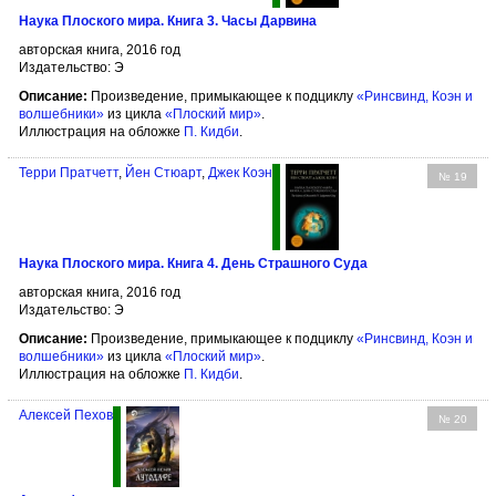
Наука Плоского мира. Книга 3. Часы Дарвина
авторская книга, 2016 год
Издательство: Э
Описание:
Произведение, примыкающее к подциклу
«Ринсвинд, Коэн и
волшебники»
из цикла
«Плоский мир»
.
Иллюстрация на обложке
П. Кидби
.
Терри Пратчетт
,
Йен Стюарт
,
Джек Коэн
№ 19
Наука Плоского мира. Книга 4. День Страшного Суда
авторская книга, 2016 год
Издательство: Э
Описание:
Произведение, примыкающее к подциклу
«Ринсвинд, Коэн и
волшебники»
из цикла
«Плоский мир»
.
Иллюстрация на обложке
П. Кидби
.
Алексей Пехов
№ 20