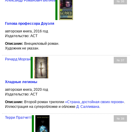
Александр Романович Беляев
№ 36
Голова профессора Доуэля
авторская книга, 2016 год
Издательство: АСТ
Описание:
Внецикловый роман.
Художник не указан.
Ричард Морган
№ 37
Хладные легионы
авторская книга, 2020 год
Издательство: АСТ
Описание:
Второй роман трилогии
«Страна, достойная своих героев»
.
Иллюстрация на суперобложке и обложке
Д. Салливана
.
Терри Пратчетт
№ 38