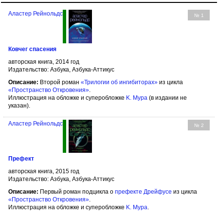
Аластер Рейнольдс
№ 1
Ковчег спасения
авторская книга, 2014 год
Издательство: Азбука, Азбука-Аттикус
Описание:
Второй роман
«Трилогии об ингибиторах»
из цикла
«Пространство Откровения»
.
Иллюстрация на обложке и суперобложке
K. Мура
(в издании не
указан).
Аластер Рейнольдс
№ 2
Префект
авторская книга, 2015 год
Издательство: Азбука, Азбука-Аттикус
Описание:
Первый роман подцикла о
префекте Дрейфусе
из цикла
«Пространство Откровения»
.
Иллюстрация на обложке и суперобложке
K. Мура
.