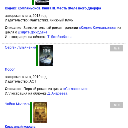
Кодекс Компаньонов. Книга III. Месть Железного Дворфа
авторская книга, 2018 год
Издательство: Фантастика Книжный Клуб
Описание:
Заключительный роман трилогии
«Кодекс Компаньонов»
из
цикла о
Дзирте До'Урдене
.
Иллюстрация на обложке
Т. Джейкобсона
.
Сергей Лукьяненко
№ 8
Порог
авторская книга, 2019 год
Издательство: АСТ
Описание:
Первый роман из цикла
«Соглашение»
.
Иллюстрация на обложке
Д. Андреева
.
Чайна Мьевиль
№ 9
Крысиный король