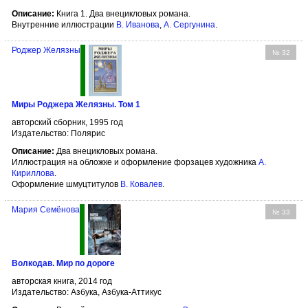
Описание:
Книга 1. Два внецикловых романа.
Внутренние иллюстрации
В. Иванова
,
А. Сергунина
.
Роджер Желязны
№ 32
Миры Роджера Желязны. Том 1
авторский сборник, 1995 год
Издательство: Полярис
Описание:
Два внецикловых романа.
Иллюстрация на обложке и оформление форзацев художника
А.
Кириллова
.
Оформление шмуцтитулов
В. Ковалев
.
Мария Семёнова
№ 33
Волкодав. Мир по дороге
авторская книга, 2014 год
Издательство: Азбука, Азбука-Аттикус