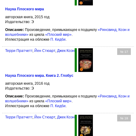
Наука Плоского мира
авторская книга, 2015 год
Издательство: Э
Описание:
Произведение, примыкающее к подциклу
«Ринсвинд, Коэн и
волшебники»
из цикла
«Плоский мир»
.
Иллюстрация на обложке
П. Кидби
.
Терри Пратчетт
,
Йен Стюарт
,
Джек Коэн
№ 17
Наука Плоского мира. Книга 2. Глобус
авторская книга, 2016 год
Издательство: Э
Описание:
Произведение, примыкающее к подциклу
«Ринсвинд, Коэн и
волшебники»
из цикла
«Плоский мир»
.
Иллюстрация на обложке
П. Кидби
.
Терри Пратчетт
,
Йен Стюарт
,
Джек Коэн
№ 18