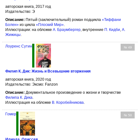
авторская книга, 2017 год
Издательство: Э
Описание:
Пятый (заключительный) роман подцикла
«Тиффани
Болен»
из цикла
«Плоский Мир»
.
Иллюстрации: на обложке
А. Браумбергер
, внутренние
П. Кидби
,
А.
Жижицы
.
Лоуренс Сутин
№ 49
Филип К. Дик: Жизнь и Всевышние вторжения
авторская книга, 2020 год
Издательство: Эксмо: Fanzon
Описание:
Документальное произведение о жизни и творчестве
Филипа К. Дика
.
Иллюстрация на обложке
В. Коробейникова
.
Гомер
№ 50
Илиада. Одиссея