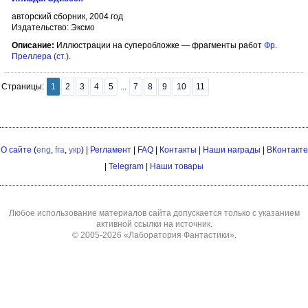
авторский сборник, 2004 год
Издательство: Эксмо
Описание:
Иллюстрации на суперобложке — фрагменты работ
Фр.
Преллера (ст.)
.
Страницы:
1
2
3
4
5
...
7
8
9
10
11
О сайте
(
eng
,
fra
,
укр
) |
Регламент
|
FAQ
|
Контакты
|
Наши награды
|
ВКонтакте
|
Telegram
|
Наши товары
Любое использование материалов сайта допускается только с указанием
активной ссылки на источник.
© 2005-2026
«Лаборатория Фантастики»
.