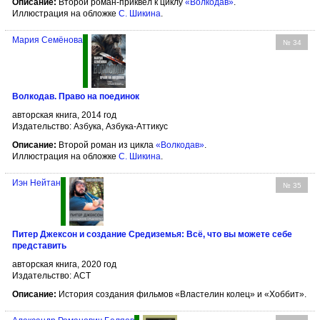
Описание:
Второй роман-приквел к циклу
«Волкодав»
.
Иллюстрация на обложке
С. Шикина
.
Мария Семёнова
№ 34
Волкодав. Право на поединок
авторская книга, 2014 год
Издательство: Азбука, Азбука-Аттикус
Описание:
Второй роман из цикла
«Волкодав»
.
Иллюстрация на обложке
С. Шикина
.
Иэн Нейтан
№ 35
Питер Джексон и создание Средиземья: Всё, что вы можете себе
представить
авторская книга, 2020 год
Издательство: АСТ
Описание:
История создания фильмов «Властелин колец» и «Хоббит».