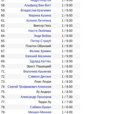
57.
Андрэ Нортон
1
/
9.00
58.
Альфред Ван Вогт
1
/
9.00
59.
Владислав Крапивин
1
/
9.00
60.
Марина Кузина
1
/
9.00
61.
Ксения Литягина
1
/
9.00
62.
Виктор Гюго
1
/
9.00
63.
Настя Любимка
1
/
9.00
64.
Энди Вейер
1
/
9.00
65.
Питер Страуб
1
/
9.00
66.
Платон Ойунский
1
/
9.00
67.
Феликс Кривин
1
/
9.00
68.
Евгений Малинин
1
/
9.00
69.
Эдуард Катлас
1
/
8.00
70.
Эрнст Пашицкий
1
/
8.00
71.
Вероника Крымова
1
/
8.00
72.
Сэмюэл Дилэни
1
/
8.00
73.
Лоис Лоури
1
/
8.00
74.
Сергей Трофимович Алексеев
1
/
8.00
75.
Лу Андерс
1
/
8.00
76.
Александр Прозоров
1
/
7.00
77.
Терри Лу
1
/
7.00
78.
Саймон Браун
1
/
6.00
79.
Михаил Михеев
1
/
4.00