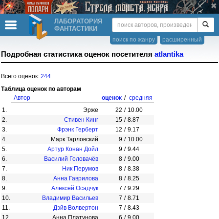
ЛАБОРАТОРИЯ
ФАНТАСТИКИ
поиск по жанру
расширенный
Подробная статистика оценок посетителя
atlantika
Всего оценок:
244
Таблица оценок по авторам
Автор
оценок
/
средняя
1.
Эрже
22
/
10.00
2.
Стивен Кинг
15
/
8.87
3.
Фрэнк Герберт
12
/
9.17
4.
Марк Тарловский
9
/
10.00
5.
Артур Конан Дойл
9
/
9.44
6.
Василий Головачёв
8
/
9.00
7.
Ник Перумов
8
/
8.38
8.
Анна Гаврилова
8
/
8.25
9.
Алексей Осадчук
7
/
9.29
10.
Владимир Васильев
7
/
8.71
11.
Дэйв Волвертон
7
/
8.43
12.
Анна Платунова
6
/
9.00