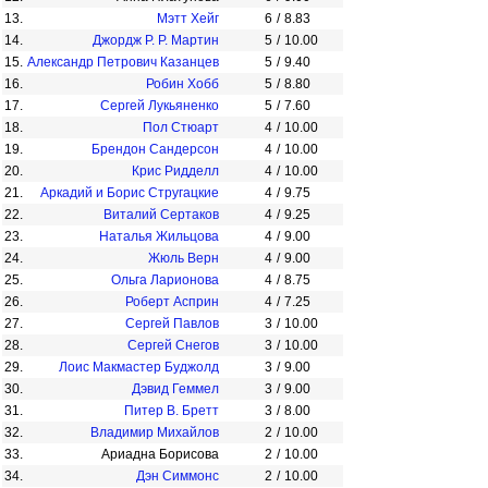
13.
Мэтт Хейг
6
/
8.83
14.
Джордж Р. Р. Мартин
5
/
10.00
15.
Александр Петрович Казанцев
5
/
9.40
16.
Робин Хобб
5
/
8.80
17.
Сергей Лукьяненко
5
/
7.60
18.
Пол Стюарт
4
/
10.00
19.
Брендон Сандерсон
4
/
10.00
20.
Крис Ридделл
4
/
10.00
21.
Аркадий и Борис Стругацкие
4
/
9.75
22.
Виталий Сертаков
4
/
9.25
23.
Наталья Жильцова
4
/
9.00
24.
Жюль Верн
4
/
9.00
25.
Ольга Ларионова
4
/
8.75
26.
Роберт Асприн
4
/
7.25
27.
Сергей Павлов
3
/
10.00
28.
Сергей Снегов
3
/
10.00
29.
Лоис Макмастер Буджолд
3
/
9.00
30.
Дэвид Геммел
3
/
9.00
31.
Питер В. Бретт
3
/
8.00
32.
Владимир Михайлов
2
/
10.00
33.
Ариадна Борисова
2
/
10.00
34.
Дэн Симмонс
2
/
10.00