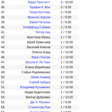
35.
Терри Пратчетт
2
/
10.00
36.
Брайан К. Вон
2
/
9.50
37.
Генри Каттнер
2
/
9.00
38.
Франсис Карсак
2
/
9.00
39.
Юрий Петухов
2
/
8.50
40.
Клиффорд Саймак
2
/
8.50
41.
Питер Хек
2
/
7.00
42.
Кристина Юраш
2
/
7.00
43.
Юрий Ермолаев
1
/
10.00
44.
Василий Клёпов
1
/
10.00
45.
Элисон Бэрд
1
/
10.00
46.
Вера Панова
1
/
10.00
47.
Урсула К. Ле Гуин
1
/
10.00
48.
Елена Верейская
1
/
10.00
49.
Софья Радзиевская
1
/
10.00
50.
Айзек Азимов
1
/
10.00
51.
Сергей Зайцев
1
/
10.00
52.
Владимир Кузьменко
1
/
10.00
53.
Лидия Будогоская
1
/
10.00
54.
Виктор Дубровин
1
/
10.00
55.
Дж. К. Роулинг
1
/
9.00
56.
Станислав Лем
1
/
9.00