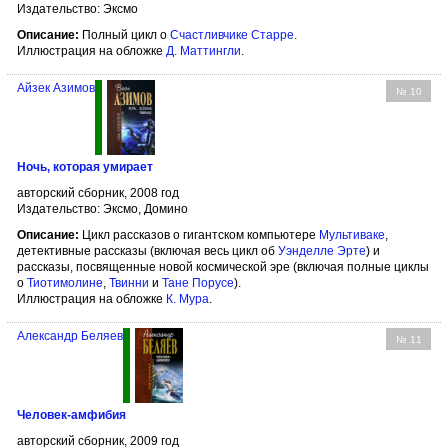
Издательство: Эксмо
Описание:
Полный цикл о
Счастливчике Старре
.
Иллюстрация на обложке
Д. Маттингли
.
Айзек Азимов
№ 10
Ночь, которая умирает
авторский сборник, 2008 год
Издательство: Эксмо, Домино
Описание:
Цикл рассказов о гигантском компьютере
Мультиваке
,
детективные рассказы (включая весь цикл об
Уэнделле Эрте
) и
рассказы, посвященные новой космической эре (включая полные циклы
о
Тиотимолине
,
Твинни
и
Тане Порусе
).
Иллюстрация на обложке
К. Мура
.
Александр Беляев
№ 11
Человек-амфибия
авторский сборник, 2009 год