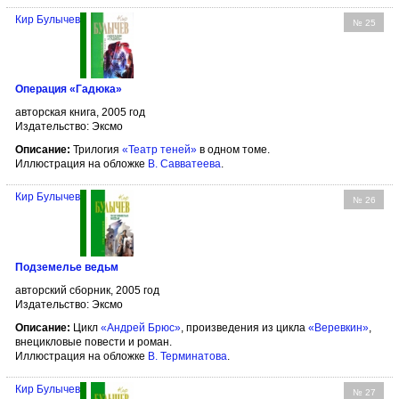
Кир Булычев
№ 25
Операция «Гадюка»
авторская книга, 2005 год
Издательство: Эксмо
Описание:
Трилогия
«Театр теней»
в одном томе.
Иллюстрация на обложке
В. Савватеева
.
Кир Булычев
№ 26
Подземелье ведьм
авторский сборник, 2005 год
Издательство: Эксмо
Описание:
Цикл
«Андрей Брюс»
, произведения из цикла
«Веревкин»
,
внецикловые повести и роман.
Иллюстрация на обложке
В. Терминатова
.
Кир Булычев
№ 27