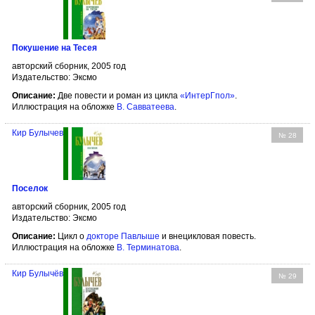
Покушение на Тесея
авторский сборник, 2005 год
Издательство: Эксмо
Описание:
Две повести и роман из цикла
«ИнтерГпол»
.
Иллюстрация на обложке
В. Савватеева
.
Кир Булычев
№ 28
Поселок
авторский сборник, 2005 год
Издательство: Эксмо
Описание:
Цикл о
докторе Павлыше
и внецикловая повесть.
Иллюстрация на обложке
В. Терминатова
.
Кир Булычёв
№ 29