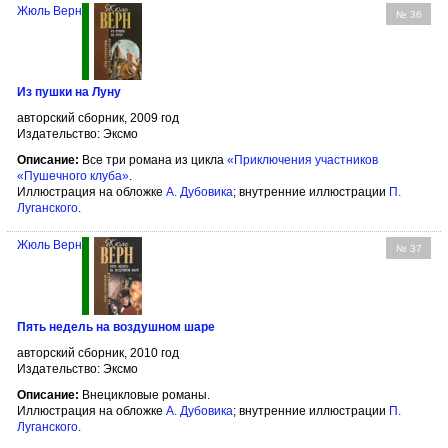
Жюль Верн
№ 36
Из пушки на Луну
авторский сборник, 2009 год
Издательство: Эксмо
Описание:
Все три романа из цикла
«Приключения участников
«Пушечного клуба»
.
Иллюстрация на обложке
А. Дубовика
; внутренние иллюстрации
П.
Луганского
.
Жюль Верн
№ 37
Пять недель на воздушном шаре
авторский сборник, 2010 год
Издательство: Эксмо
Описание:
Внецикловые романы.
Иллюстрация на обложке
А. Дубовика
; внутренние иллюстрации
П.
Луганского
.