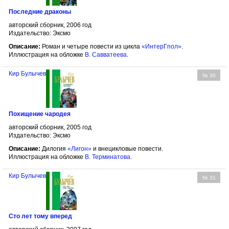
Последние драконы
авторский сборник, 2006 год
Издательство: Эксмо
Описание:
Роман и четыре повести из цикла
«ИнтерГпол»
.
Иллюстрация на обложке
В. Савватеева
.
Кир Булычев
№ 30
Похищение чародея
авторский сборник, 2005 год
Издательство: Эксмо
Описание:
Дилогия
«Лигон»
и внецикловые повести.
Иллюстрация на обложке
В. Терминатова
.
Кир Булычев
№ 31
Сто лет тому вперед