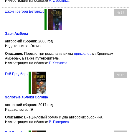
Иллюстрация на обложке
А. Дубовика
.
Джон Грегори Бетанкур
№ 14
Заря Амбера
авторский сборник, 2008 год
Издательство: Эксмо
Описание:
Первые три романа из цикла
приквелов
к «Хроникам
Амбера», а также путеводитель.
Иллюстрация на обложке
Р. Хескокса
.
Рэй Брэдбери
№ 15
Золотые яблоки Солнца
авторский сборник, 2017 год
Издательство: Э
Описание:
Внецикловый роман и два авторских сборника.
Иллюстрация на обложке
В. Еклериса
.