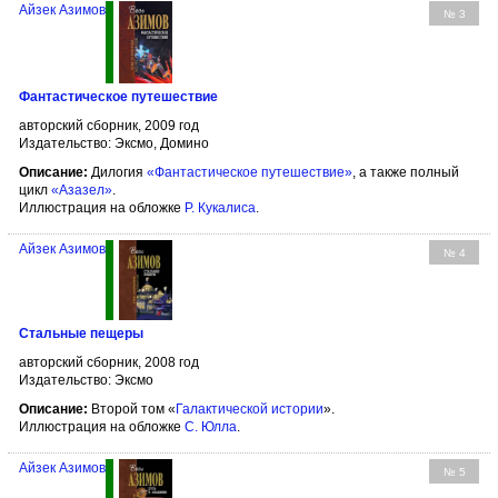
Айзек Азимов
№ 3
Фантастическое путешествие
авторский сборник, 2009 год
Издательство: Эксмо, Домино
Описание:
Дилогия
«Фантастическое путешествие»
, а также полный
цикл
«Азазел»
.
Иллюстрация на обложке
Р. Кукалиса
.
Айзек Азимов
№ 4
Стальные пещеры
авторский сборник, 2008 год
Издательство: Эксмо
Описание:
Второй том «
Галактической истории
».
Иллюстрация на обложке
С. Юлла
.
Айзек Азимов
№ 5