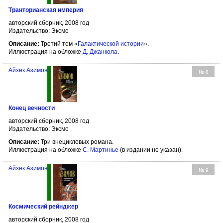
Транторианская империя
авторский сборник, 2008 год
Издательство: Эксмо
Описание:
Третий том «
Галактической истории
».
Иллюстрация на обложке
Д. Джанкола
.
Айзек Азимов
№ 8
Конец вечности
авторский сборник, 2008 год
Издательство: Эксмо
Описание:
Три внецикловых романа.
Иллюстрация на обложке
С. Мартинье
(в издании не указан).
Айзек Азимов
№ 9
Космический рейнджер
авторский сборник, 2008 год