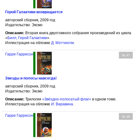
Герой Галактики возвращается
авторский сборник, 2009 год
Издательство: Эксмо
Описание:
Вторая книга двухтомного собрания произведений из цикла
«
Билл, Герой Галактики
».
Иллюстрация на обложке
Д. Мэттингли
.
Гарри Гаррисон
№ 47
Звезды и полосы навсегда!
авторский сборник, 2009 год
Издательство: Эксмо
Описание:
Трилогия
«Звёздно-полосатый флаг»
в одном томе.
Иллюстрация на обложке
И. Варавина
.
Гарри Гаррисон
№ 48