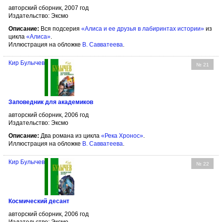
авторский сборник, 2007 год
Издательство: Эксмо
Описание:
Вся подсерия
«Алиса и ее друзья в лабиринтах истории»
из
цикла
«Алиса»
.
Иллюстрация на обложке
В. Савватеева
.
Кир Булычев
№ 21
Заповедник для академиков
авторский сборник, 2006 год
Издательство: Эксмо
Описание:
Два романа из цикла
«Река Хронос»
.
Иллюстрация на обложке
В. Савватеева
.
Кир Булычев
№ 22
Космический десант
авторский сборник, 2006 год