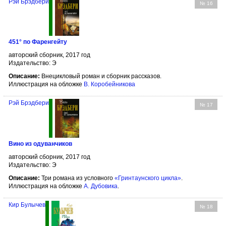
Рэй Брэдбери
№ 16
451° по Фаренгейту
авторский сборник, 2017 год
Издательство: Э
Описание:
Внецикловый роман и сборник рассказов.
Иллюстрация на обложке
В. Коробейникова
Рэй Брэдбери
№ 17
Вино из одуванчиков
авторский сборник, 2017 год
Издательство: Э
Описание:
Три романа из условного
«Гринтаунского цикла»
.
Иллюстрация на обложке
А. Дубовика
.
Кир Булычев
№ 18