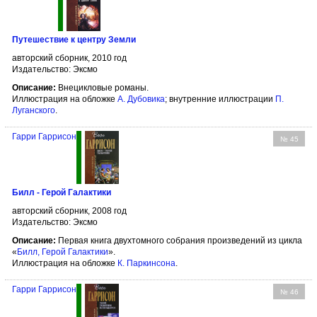
Путешествие к центру Земли
авторский сборник, 2010 год
Издательство: Эксмо
Описание:
Внецикловые романы.
Иллюстрация на обложке
А. Дубовика
; внутренние иллюстрации
П.
Луганского
.
Гарри Гаррисон
№ 45
Билл - Герой Галактики
авторский сборник, 2008 год
Издательство: Эксмо
Описание:
Первая книга двухтомного собрания произведений из цикла
«
Билл, Герой Галактики
».
Иллюстрация на обложке
К. Паркинсона
.
Гарри Гаррисон
№ 46