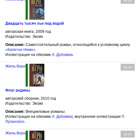
№ 42
Двадцать тысяч лье под водой
авторская книга, 2009 год
Издательство: Эксмо
Описание:
Самостоятельный роман, относящийся к условному циклу
«Капитан Немо»
.
Иллюстрация на обложке
А. Дубовика
.
Жюль Верн
№ 43
Флаг родины
авторский сборник, 2010 год
Издательство: Эксмо
Описание:
Внецикловые романы.
Иллюстрация на обложке
А. Дубовика
; внутренние иллюстрации
П.
Луганского
.
Жюль Верн
№ 44