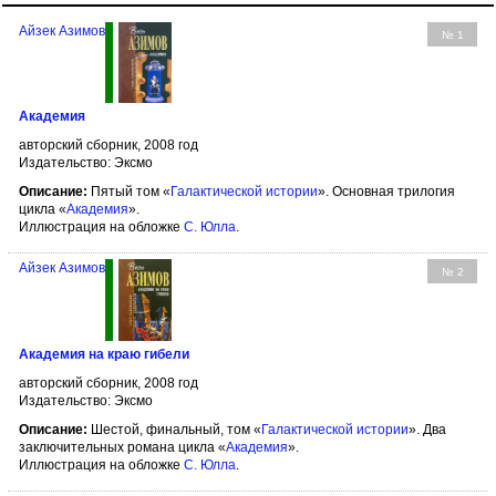
Айзек Азимов
№ 1
Академия
авторский сборник, 2008 год
Издательство: Эксмо
Описание:
Пятый том «
Галактической истории
». Основная трилогия
цикла «
Академия
».
Иллюстрация на обложке
С. Юлла
.
Айзек Азимов
№ 2
Академия на краю гибели
авторский сборник, 2008 год
Издательство: Эксмо
Описание:
Шестой, финальный, том «
Галактической истории
». Два
заключительных романа цикла «
Академия
».
Иллюстрация на обложке
С. Юлла
.