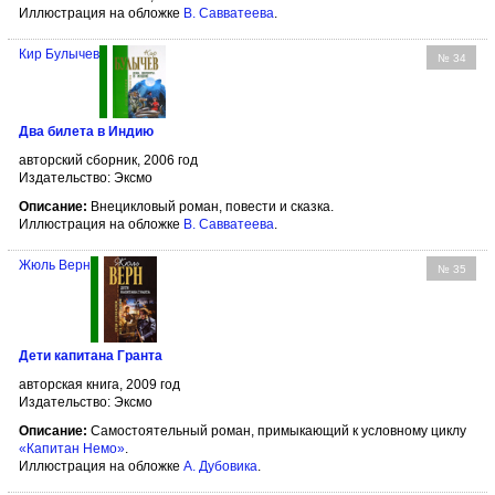
Иллюстрация на обложке
В. Савватеева
.
Кир Булычев
№ 34
Два билета в Индию
авторский сборник, 2006 год
Издательство: Эксмо
Описание:
Внецикловый роман, повести и сказка.
Иллюстрация на обложке
В. Савватеева
.
Жюль Верн
№ 35
Дети капитана Гранта
авторская книга, 2009 год
Издательство: Эксмо
Описание:
Самостоятельный роман, примыкающий к условному циклу
«Капитан Немо»
.
Иллюстрация на обложке
А. Дубовика
.