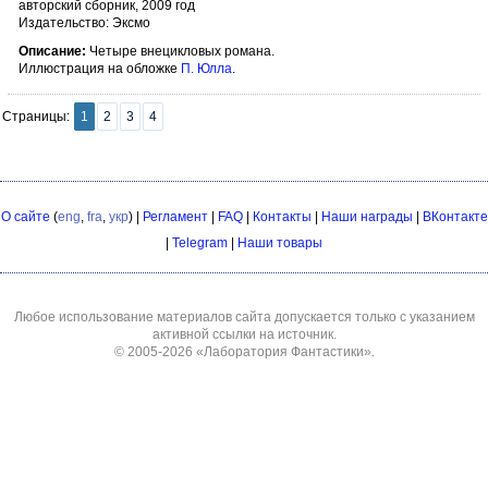
авторский сборник, 2009 год
Издательство: Эксмо
Описание:
Четыре внецикловых романа.
Иллюстрация на обложке
П. Юлла
.
Страницы:
1
2
3
4
О сайте
(
eng
,
fra
,
укр
) |
Регламент
|
FAQ
|
Контакты
|
Наши награды
|
ВКонтакте
|
Telegram
|
Наши товары
Любое использование материалов сайта допускается только с указанием
активной ссылки на источник.
© 2005-2026
«Лаборатория Фантастики»
.