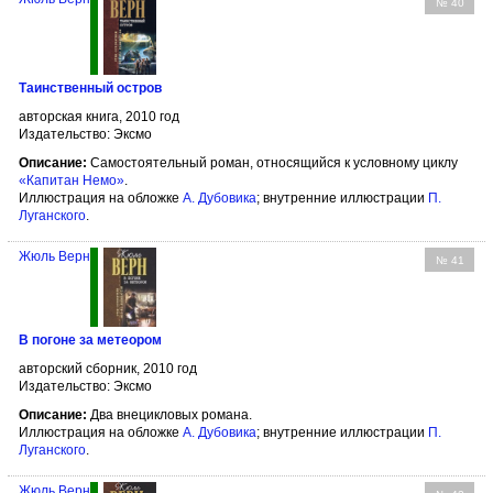
№ 40
Таинственный остров
авторская книга, 2010 год
Издательство: Эксмо
Описание:
Самостоятельный роман, относящийся к условному циклу
«Капитан Немо»
.
Иллюстрация на обложке
А. Дубовика
; внутренние иллюстрации
П.
Луганского
.
Жюль Верн
№ 41
В погоне за метеором
авторский сборник, 2010 год
Издательство: Эксмо
Описание:
Два внецикловых романа.
Иллюстрация на обложке
А. Дубовика
; внутренние иллюстрации
П.
Луганского
.
Жюль Верн