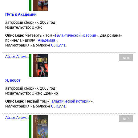
Путь к Академии
авторский сборник, 2008 год
Издательство: Эксмо
Описание:
Четвертый том «
Галактической истории
», два романа-
приквела к циклу «
Академия
».
Иллюстрация на обложке
С. Юлла
.
Айзек Азимов
№ 6
Я, робот
авторский сборник, 2008 год
Издательство: Эксмо, Домино
Описание:
Первый том «
Галактической истории
».
Иллюстрация на обложке
С. Юлла
.
Айзек Азимов
№ 7