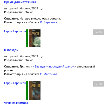
Время для мятежника
авторский сборник, 2009 год
Издательство: Эксмо
Описание:
Четыре внецикловых романа.
Иллюстрация на обложке
И. Варавина
.
Гарри Гаррисон
№ 49
К звездам!
авторский сборник, 2009 год
Издательство: Эксмо
Описание:
Трилогия
«Звезды — последний шанс»
и внецикловый
роман.
Иллюстрация на обложке
С. Мартинье
.
Гарри Гаррисон
№ 50
Чума из космоса