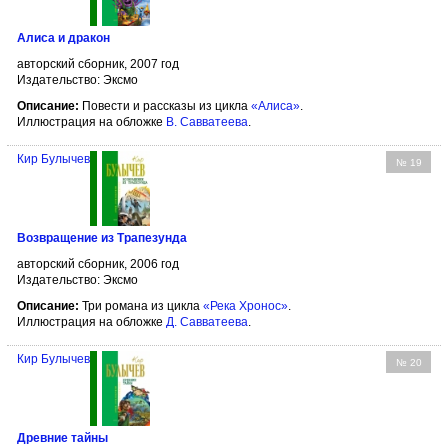
Алиса и дракон
авторский сборник, 2007 год
Издательство: Эксмо
Описание:
Повести и рассказы из цикла
«Алиса»
.
Иллюстрация на обложке
В. Савватеева
.
Кир Булычев
№ 19
Возвращение из Трапезунда
авторский сборник, 2006 год
Издательство: Эксмо
Описание:
Три романа из цикла
«Река Хронос»
.
Иллюстрация на обложке
Д. Савватеева
.
Кир Булычев
№ 20
Древние тайны