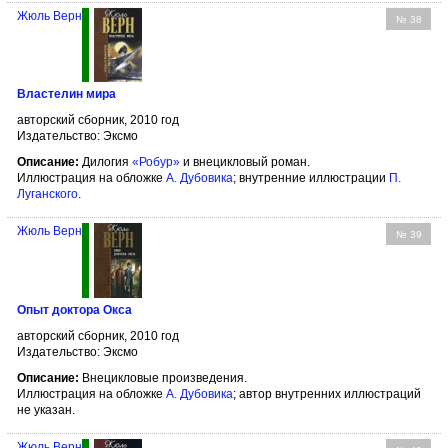
Жюль Верн
№ 38
Властелин мира
авторский сборник, 2010 год
Издательство: Эксмо
Описание:
Дилогия
«Робур»
и внецикловый роман.
Иллюстрация на обложке
А. Дубовика
; внутренние иллюстрации
П.
Луганского
.
Жюль Верн
№ 39
Опыт доктора Окса
авторский сборник, 2010 год
Издательство: Эксмо
Описание:
Внецикловые произведения.
Иллюстрация на обложке
А. Дубовика
; автор внутренних иллюстраций
не указан.
Жюль Верн