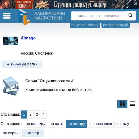
ЛАБОРАТОРИЯ
ФАНТАСТИКИ
поиск по жанру
расширенный
Almago
Россия, Смоленск
◄ книжные полки
Серия "Отцы-основатели"
Книги, имеющиеся в моей библиотеке
Страницы:
1
2
3
4
Сортировка:
по порядку
по дате
по автору
по названию
по году
по серии
Фильтр