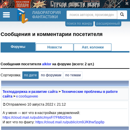
ЛАБОРАТОРИЯ
ФАНТАСТИКИ
поиск по жанру
расширенный
Сообщения и комментарии посетителя
Форумы
Новости
Авт. колонки
Сообщения посетителя
alklor
на форуме (всего: 2 шт.)
Сортировка:
по дате
по форумам
по темам
Техподдержка и развитие сайта
>
Технические проблемы в работе
сайта
>
к сообщению
Отправлено 10 августа 2022 г. 21:12
А у меня — вот что в настройках уведомлений:
https://cloud.mail.ru/public/myxF/7FMbt26nb
И вот что по факту:
https://cloud.mail.ru/public/cm9J/Kthw5pg8p