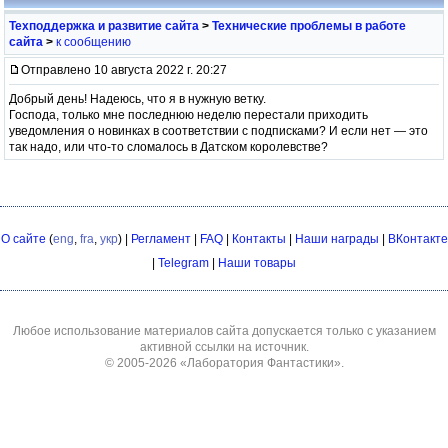
Техподдержка и развитие сайта
>
Технические проблемы в работе
сайта
>
к сообщению
Отправлено 10 августа 2022 г. 20:27
Добрый день! Надеюсь, что я в нужную ветку.
Господа, только мне последнюю неделю перестали приходить
уведомления о новинках в соответствии с подписками? И если нет — это
так надо, или что-то сломалось в Датском королевстве?
О сайте
(
eng
,
fra
,
укр
) |
Регламент
|
FAQ
|
Контакты
|
Наши награды
|
ВКонтакте
|
Telegram
|
Наши товары
Любое использование материалов сайта допускается только с указанием
активной ссылки на источник.
© 2005-2026
«Лаборатория Фантастики»
.