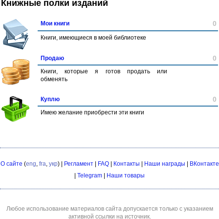
Книжные полки изданий
0
Мои книги
Книги, имеющиеся в моей библиотеке
0
Продаю
Книги, которые я готов продать или
обменять
0
Куплю
Имею желание приобрести эти книги
О сайте
(
eng
,
fra
,
укр
) |
Регламент
|
FAQ
|
Контакты
|
Наши награды
|
ВКонтакте
|
Telegram
|
Наши товары
Любое использование материалов сайта допускается только с указанием
активной ссылки на источник.