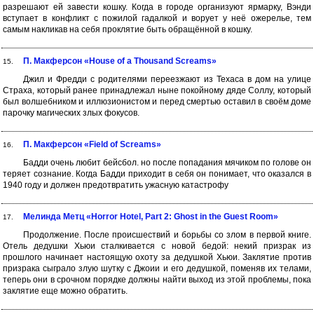
разрешают ей завести кошку. Когда в городе организуют ярмарку, Вэнди
вступает в конфликт с пожилой гадалкой и ворует у неё ожерелье, тем
самым накликав на себя проклятие быть обращённой в кошку.
П. Макферсон «House of a Thousand Screams»
15.
Джил и Фредди с родителями переезжают из Техаса в дом на улице
Страха, который ранее принадлежал ныне покойному дяде Соллу, который
был волшебником и иллюзионистом и перед смертью оставил в своём доме
парочку магических злых фокусов.
П. Макферсон «Field of Screams»
16.
Бадди очень любит бейсбол. но после попадания мячиком по голове он
теряет сознание. Когда Бадди приходит в себя он понимает, что оказался в
1940 году и должен предотвратить ужасную катастрофу
Мелинда Метц «Horror Hotel, Part 2: Ghost in the Guest Room»
17.
Продолжение. После происшествий и борьбы со злом в первой книге.
Отель дедушки Хьюи сталкивается с новой бедой: некий призрак из
прошлого начинает настоящую охоту за дедушкой Хьюи. Заклятие против
призрака сыграло злую шутку с Джоии и его дедушкой, поменяв их телами,
теперь они в срочном порядке должны найти выход из этой проблемы, пока
заклятие еще можно обратить.