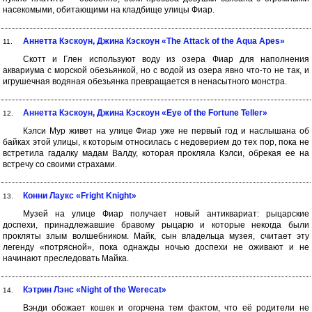
насекомыми, обитающими на кладбище улицы Фиар.
Аннетта Кэскоун, Джина Кэскоун «The Attack of the Aqua Apes»
11.
Скотт и Глен используют воду из озера Фиар для наполнения
аквариума с морской обезьянкой, но с водой из озера явно что-то не так, и
игрушечная водяная обезьянка превращается в ненасытного монстра.
Аннетта Кэскоун, Джина Кэскоун «Eye of the Fortune Teller»
12.
Кэлси Мур живет на улице Фиар уже не первый год и наслышана об
байках этой улицы, к которым относилась с недоверием до тех пор, пока не
встретила гадалку мадам Валду, которая прокляла Кэлси, обрекая ее на
встречу со своими страхами.
Конни Лаукс «Fright Knight»
13.
Музей на улице Фиар получает новый антиквариат: рыцарские
доспехи, принадлежавшие бравому рыцарю и которые некогда были
прокляты злым волшебником. Майк, сын владельца музея, считает эту
легенду «потрясной», пока однажды ночью доспехи не оживают и не
начинают преследовать Майка.
Кэтрин Лэнс «Night of the Werecat»
14.
Вэнди обожает кошек и огорчена тем фактом, что её родители не