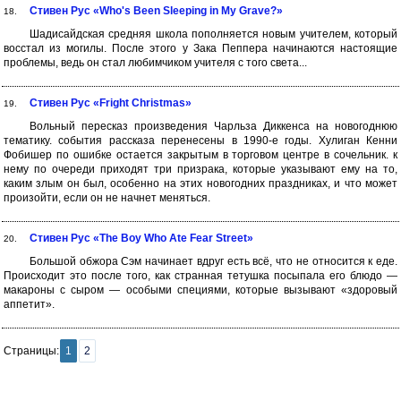
Стивен Рус «Who's Been Sleeping in My Grave?»
18.
Шадисайдская средняя школа пополняется новым учителем, который
восстал из могилы. После этого у Зака Пеппера начинаются настоящие
проблемы, ведь он стал любимчиком учителя с того света...
Стивен Рус «Fright Christmas»
19.
Вольный пересказ произведения Чарльза Диккенса на новогоднюю
тематику. события рассказа перенесены в 1990-е годы. Хулиган Кенни
Фобишер по ошибке остается закрытым в торговом центре в сочельник. к
нему по очереди приходят три призрака, которые указывают ему на то,
каким злым он был, особенно на этих новогодних праздниках, и что может
произойти, если он не начнет меняться.
Стивен Рус «The Boy Who Ate Fear Street»
20.
Большой обжора Сэм начинает вдруг есть всё, что не относится к еде.
Происходит это после того, как странная тетушка посыпала его блюдо —
макароны с сыром — особыми специями, которые вызывают «здоровый
аппетит».
Страницы:
1
2