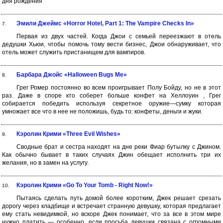
дня рождения
Эмили Джеймс «Horror Hotel, Part 1: The Vampire Checks In»
7.
Первая из двух частей. Когда Джои с семьей переезжают в отель
дедушки Хьюи, чтобы помочь тому вести бизнес, Джои обнаруживает, что
отель может служить пристанищем для вампиров.
Барбара Джойс «Halloween Bugs Me»
8.
Грег Ромер постоянно во всем проигрывает Полу Бойду, но не в этот
раз. Даже в споре кто соберет больше конфет на Хеллоуин , Грег
собирается победить используя секретное оружие—сумку которая
умножает все что в нее не положишь, будь то: конфеты, деньги и жуки.
Кэролин Крими «Three Evil Wishes»
9.
Сводные брат и сестра находят на дне реки Фиар бутылку с Джином.
Как обычно бывает в таких случаях Джин обещает исполнить три их
желания, но в замен на услугу.
Кэролин Крими «Go To Your Tomb - Right Now!»
10.
Пытаясь сделать путь домой более коротким, Джек решает срезать
дорогу через кладбище и встречает странную девушку, которая предлагает
ему стать невидимкой, но вскоре Джек понимает, что за все в этом мире
нужно платить — особенно, если просьба девушки связана с огромными