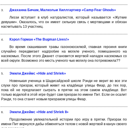
Джаханна Бичам, Малкольм Хиллгартнер «Camp Fear Ghouls»
3.
Лиззи вступает в клуб натуралистов, который называется «Жуткие
девушки». Оказалось, что он имеет сильную связь с мертвецами и обязан
насчитывать 13 участниц.
Кэрол Горман «The Bugman Lives!»
4.
Во время скашивания травы газонокосилкой, главная героиня книги
случайно передвигает надгробие на могиле ученого, помешанного на
насекомых. После этого Джанет становится жертвой нападок насекомых со
всей округи. Возможно это месть ученого чью могилу она потревожила??
Эмили Джеймс «Hide and Shriek»
5.
Новенькая ученица в Шадисайдской школе Рэнди не верит во все эти
слухи про призрак, который живет на кладбище улицы Фиар, до тех пор,
пока ей не предлагают сыграть в прятки на этом самом кладбище. Вот
только водилой в этой игре будет сам призрак по имени Пит. Если он осалит
Рэнди, то она станет новым призраком улицы Фиар.
Эмили Джеймс «Hide and Shriek II»
6.
Продолжение увлекательной истории про игру в прятки. Призрак по
имени Пит вернулся дабы обменяться телом с новой жертвой в канун своего