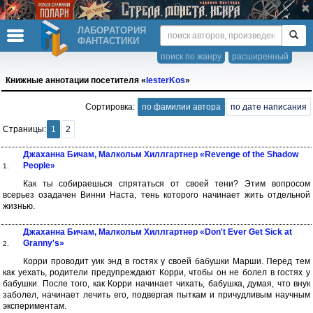
ЛАБОРАТОРИЯ
ФАНТАСТИКИ
поиск по жанру
расширенный
Книжные аннотации посетителя «
lesterKos
»
Сортировка:
по фамилии автора
по дате написания
Страницы:
1
2
Джаханна Бичам, Малкольм Хиллгартнер «Revenge of the Shadow
People»
1.
Как ты собираешься спрятаться от своей тени? Этим вопросом
всерьез озадачен Винни Наста, тень которого начинает жить отдельной
жизнью.
Джаханна Бичам, Малкольм Хиллгартнер «Don't Ever Get Sick at
Granny's»
2.
Корри проводит уик энд в гостях у своей бабушки Марши. Перед тем
как уехать, родители предупреждают Корри, чтобы он не болел в гостях у
бабушки. После того, как Корри начинает чихать, бабушка, думая, что внук
заболел, начинает лечить его, подвергая пыткам и причудливым научным
экспериментам.