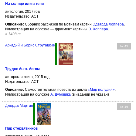
На солнце или в тени
антология, 2017 год
Издательство: АСТ
Описание:
Сборник рассказов по мотивам картин
Эдварда Хоппера
.
Иллюстрация на обложке — фрагмент картины
Э. Хоппера
.
#
1408 т
Аркадий и Борис Стругацкие
№ 45
Трудно быть богом
авторская книга, 2015 год
Издательство: АСТ
Описание:
Самостоятельная повесть из цикла
«Мир полудня»
.
Иллюстрация на обложке
А. Дубовика
(в издании не указан)
Джордж Мартин
№ 46
Пир стервятников