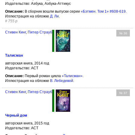
Издательство: Азбука, Азбука-Аттикус
Описание:
В сборник вошли выпуски серии
«Бэтмен. Том 1» #608-619
.
Иллюстрация на обложке
Д. Ли
.
#
755 р
Стивен Кинг
,
Питер Страуб
№ 36
Талисман
авторская книга, 2014 год
Издательство: АСТ
Описание:
Первый роман цикла
«Талисман»
.
Иллюстрация на обложке
В. Лебедевой
.
Стивен Кинг
,
Питер Страуб
№ 37
Черный дом
авторская книга, 2015 год
Издательство: АСТ