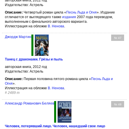
авторская книга, 2012 год
Издательство: Астрель
Описание:
Четвертый роман цикла «
Песнь Льда и Огня
». Издание
отличается от выглядящего также
издания
2007 года переводом,
выполненным с финального авторского варианта.
Иллюстрация на обложке
В. Ненова
.
Джордж Мартин
№ 47
Танец с драконами. Грёзы и пыль
авторская книга, 2012 год
Издательство: Астрель
Описание:
Первая половина пятого романа цикла «
Песнь Льда и
Огня
».
Иллюстрация на обложке
В. Ненова
.
#
2489 т
Александр Романович Беляев
№ 48
Человек, потерявший лицо. Человек, нашедший свое лицо