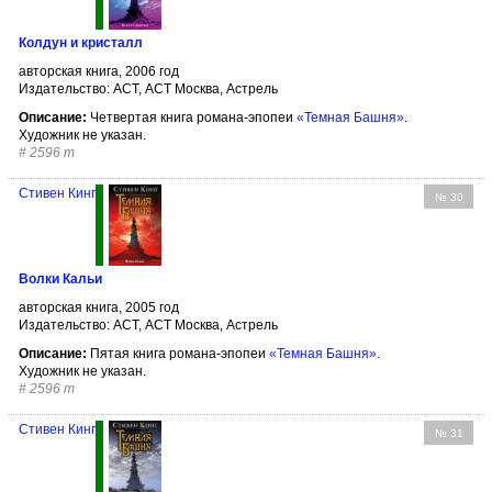
Колдун и кристалл
авторская книга, 2006 год
Издательство: АСТ, АСТ Москва, Астрель
Описание:
Четвертая книга романа-эпопеи
«Темная Башня»
.
Художник не указан.
#
2596 т
Стивен Кинг
№ 30
Волки Кальи
авторская книга, 2005 год
Издательство: АСТ, АСТ Москва, Астрель
Описание:
Пятая книга романа-эпопеи
«Темная Башня»
.
Художник не указан.
#
2596 т
Стивен Кинг
№ 31