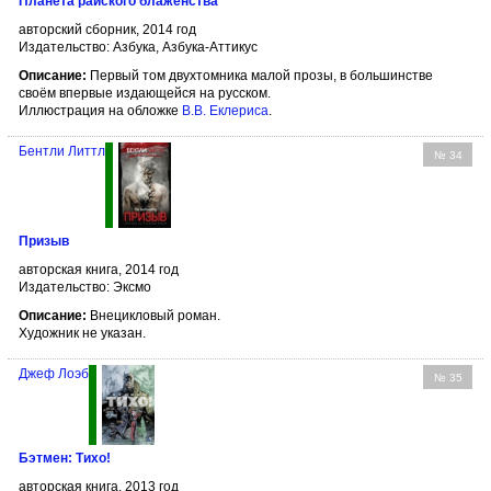
Планета райского блаженства
авторский сборник, 2014 год
Издательство: Азбука, Азбука-Аттикус
Описание:
Первый том двухтомника малой прозы, в большинстве
своём впервые издающейся на русском.
Иллюстрация на обложке
В.В. Еклериса
.
Бентли Литтл
№ 34
Призыв
авторская книга, 2014 год
Издательство: Эксмо
Описание:
Внецикловый роман.
Художник не указан.
Джеф Лоэб
№ 35
Бэтмен: Тихо!
авторская книга, 2013 год