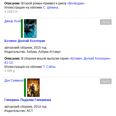
Описание:
Второй роман-приквел к циклу
«Волкодав»
.
Иллюстрация на обложке
С. Шикина
.
#
1663 т
Джеф Лоэб
№ 21
Бэтмен: Долгий Хэллоуин
авторский сборник, 2015 год
Издательство: Азбука, Азбука-Аттикус
Описание:
В сборник вошли выпуски серии
«Бэтмен: Долгий Хэллоуин»
#1-13.
Иллюстрация на обложке
Т. Сэйла
.
#
585 р
Дэн Симмонс
№ 22
Гиперион. Падение Гипериона
авторский сборник, 2014 год
Издательство: АСТ