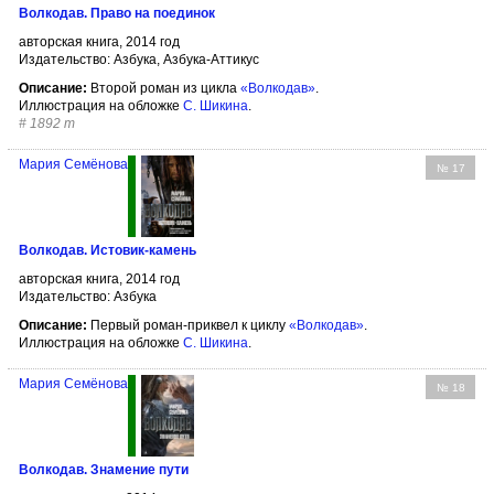
Волкодав. Право на поединок
авторская книга, 2014 год
Издательство: Азбука, Азбука-Аттикус
Описание:
Второй роман из цикла
«Волкодав»
.
Иллюстрация на обложке
С. Шикина
.
#
1892 т
Мария Семёнова
№ 17
Волкодав. Истовик-камень
авторская книга, 2014 год
Издательство: Азбука
Описание:
Первый роман-приквел к циклу
«Волкодав»
.
Иллюстрация на обложке
С. Шикина
.
Мария Семёнова
№ 18
Волкодав. Знамение пути