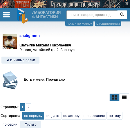
ЛАБОРАТОРИЯ
ФАНТАСТИКИ
поиск по жанру
расширенный
shatiginmn
Шатыгин Михаил Николаевич
Россия, Алтайский край, Барнаул
◄ книжные полки
Есть у меня. Прочитано
Страницы:
1
2
Сортировка:
по порядку
по дате
по автору
по названию
по году
по серии
Фильтр