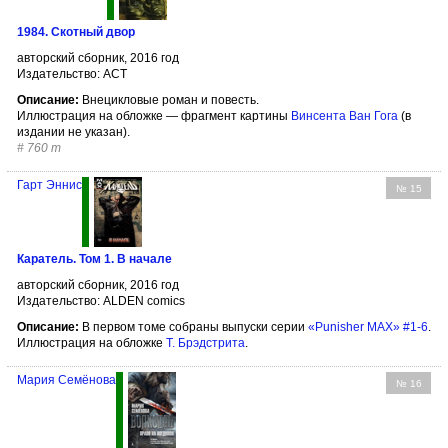
1984. Скотный двор
авторский сборник, 2016 год
Издательство: АСТ
Описание:
Внецикловые роман и повесть.
Иллюстрация на обложке — фрагмент картины
Винсента Ван Гога
(в
издании не указан).
#
760 т
Гарт Эннис
№ 15
Каратель. Том 1. В начале
авторский сборник, 2016 год
Издательство: ALDEN comics
Описание:
В первом томе собраны выпуски серии
«Punisher MAX» #1-6
.
Иллюстрация на обложке
Т. Брэдстрита
.
Мария Семёнова
№ 16