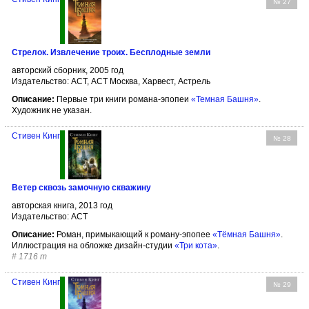
№ 27
Стрелок. Извлечение троих. Бесплодные земли
авторский сборник, 2005 год
Издательство: АСТ, АСТ Москва, Харвест, Астрель
Описание:
Первые три книги романа-эпопеи
«Темная Башня»
.
Художник не указан.
Стивен Кинг
№ 28
Ветер сквозь замочную скважину
авторская книга, 2013 год
Издательство: АСТ
Описание:
Роман, примыкающий к роману-эпопее
«Тёмная Башня»
.
Иллюстрация на обложке дизайн-студии
«Три кота»
.
#
1716 т
Стивен Кинг
№ 29