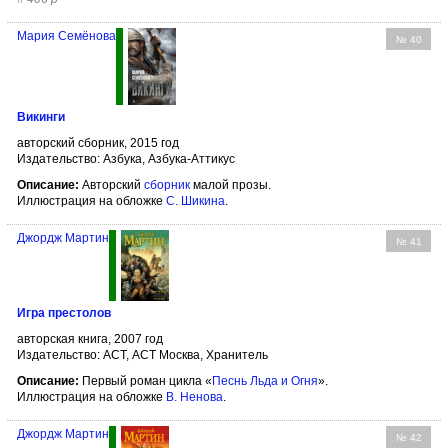
Мария Семёнова
№ 40
Викинги
авторский сборник, 2015 год
Издательство: Азбука, Азбука-Аттикус
Описание:
Авторский
сборник
малой прозы.
Иллюстрация на обложке
С. Шикина
.
Джордж Мартин
№ 41
Игра престолов
авторская книга, 2007 год
Издательство: АСТ, АСТ Москва, Хранитель
Описание:
Первый роман цикла «
Песнь Льда и Огня
».
Иллюстрация на обложке
В. Ненова
.
Джордж Мартин
№ 42