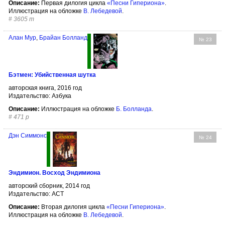
Описание:
Первая дилогия цикла
«Песни Гипериона»
.
Иллюстрация на обложке
В. Лебедевой
.
#
3605 т
Алан Мур
,
Брайан Болланд
№ 23
Бэтмен: Убийственная шутка
авторская книга, 2016 год
Издательство: Азбука
Описание:
Иллюстрация на обложке
Б. Болланда
.
#
471 р
Дэн Симмонс
№ 24
Эндимион. Восход Эндимиона
авторский сборник, 2014 год
Издательство: АСТ
Описание:
Вторая дилогия цикла
«Песни Гипериона»
.
Иллюстрация на обложке
В. Лебедевой
.