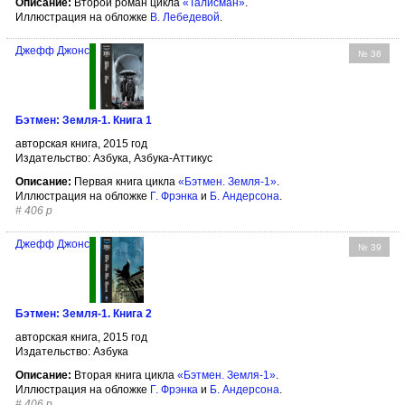
Описание:
Второй роман цикла
«Талисман»
.
Иллюстрация на обложке
В. Лебедевой
.
Джефф Джонс
№ 38
Бэтмен: Земля-1. Книга 1
авторская книга, 2015 год
Издательство: Азбука, Азбука-Аттикус
Описание:
Первая книга цикла
«Бэтмен. Земля-1»
.
Иллюстрация на обложке
Г. Фрэнка
и
Б. Андерсона
.
#
406 р
Джефф Джонс
№ 39
Бэтмен: Земля-1. Книга 2
авторская книга, 2015 год
Издательство: Азбука
Описание:
Вторая книга цикла
«Бэтмен. Земля-1»
.
Иллюстрация на обложке
Г. Фрэнка
и
Б. Андерсона
.
#
406 р