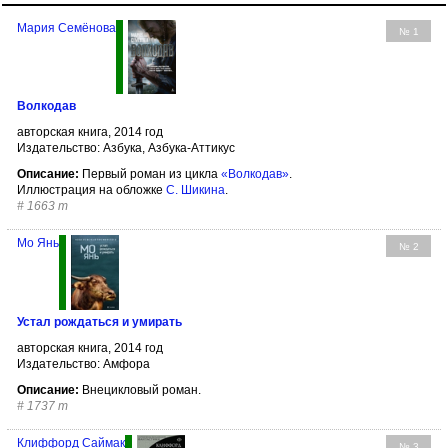
Мария Семёнова
№ 1
Волкодав
авторская книга, 2014 год
Издательство: Азбука, Азбука-Аттикус
Описание:
Первый роман из цикла
«Волкодав»
.
Иллюстрация на обложке
С. Шикина
.
#
1663 т
Мо Янь
№ 2
Устал рождаться и умирать
авторская книга, 2014 год
Издательство: Амфора
Описание:
Внецикловый роман.
#
1737 т
Клиффорд Саймак
№ 3