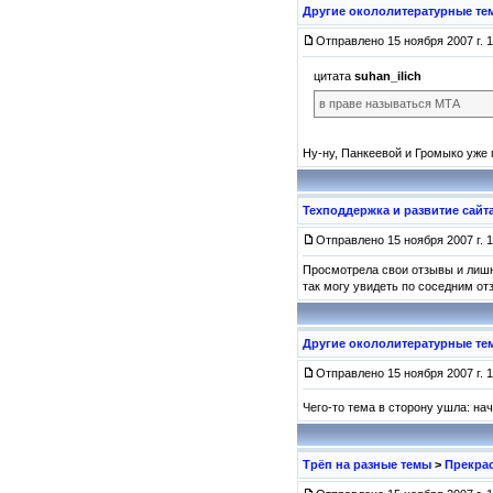
Другие окололитературные те
Отправлено 15 ноября 2007 г. 1
цитата
suhan_ilich
в праве называться МТА
Ну-ну, Панкеевой и Громыко уже 
Техподдержка и развитие сайт
Отправлено 15 ноября 2007 г. 1
Просмотрела свои отзывы и лишни
так могу увидеть по соседним от
Другие окололитературные те
Отправлено 15 ноября 2007 г. 1
Чего-то тема в сторону ушла: на
Трёп на разные темы
>
Прекрас