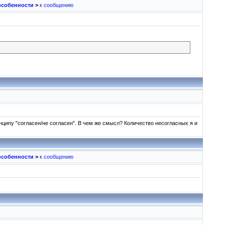
особенности
>
к сообщению
нципу "согласен/не согласен". В чем же смысл? Количество несогласных я и
особенности
>
к сообщению