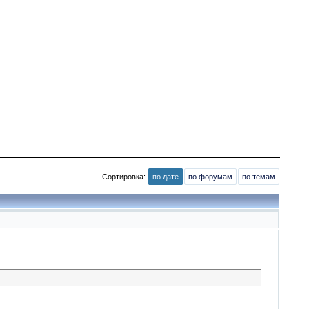
Сортировка:
по дате
по форумам
по темам