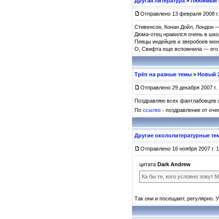
Другая литература
>
Любимые (
Отправлено 13 февраля 2008 г.
Стивенсон, Конан Дойл, Лондон 
Дюма-отец нравился очень в школ
Певцы индейцев и зверобоев меня
О, Свифта еще вспомнила — его 
Трёп на разные темы
>
Новый 
Отправлено 29 декабря 2007 г. 
Поздравляю всех фантлабовцев 
По
ссылке
- поздравление от оче
Другие окололитературные те
Отправлено 16 ноября 2007 г. 1
цитата
Dark Andrew
Ка бы те, кого условно зовут
Так они и посещают, регулярно. 