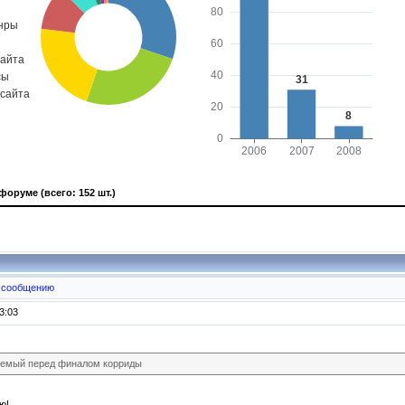
форуме (всего: 152 шт.)
 сообщению
3:03
яемый перед финалом корриды
ю!