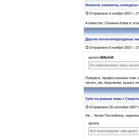
Новости, конвенты, конкурсы
Отправлено 6 ноября 2007 г. 17
А известно, Сюзанна Кларк в это
Другие окололитературные те
Отправлено 6 ноября 2007 г. 17
цитата
WiNchiK
Кто перечитывает книгу нескол
Поверьте, профессионалы тоже эт
писать, им, бедолагам, кушать не
Трёп на разные темы
>
Секреты
Отправлено 28 сентября 2007 г.
Хм... Читаю Похлебкина, зацепил
цитата
Всё многообразие чаёв делят,