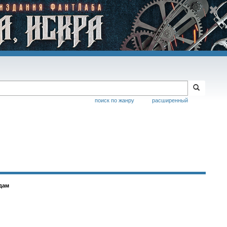
поиск по жанру
расширенный
дам