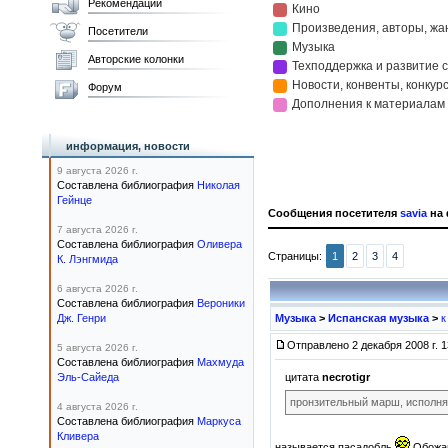
Рекомендации
Посетители
Авторские колонки
Форум
информация, новости
9 августа 2026 г.
Составлена библиография
Николая
Гейнце
Сообщения посетителя
savia
на 
7 августа 2026 г.
Составлена библиография
Оливера
Страницы:
1
2
3
4
К. Лэнгмида
6 августа 2026 г.
Составлена библиография
Вероники
Дж. Генри
Музыка
>
Испанская музыка
>
к
Отправлено 2 декабря 2008 г. 1
5 августа 2026 г.
Составлена библиография
Махмуда
цитата
necrotigr
Эль-Сайеда
пронзительный марш, исполн
4 августа 2026 г.
Составлена библиография
Маркуса
Кливера
называется пасадобль
Обожа