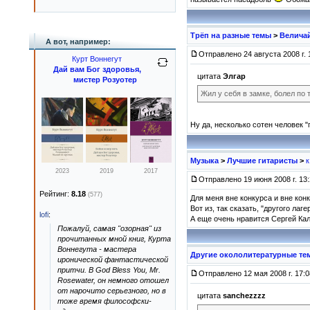
Трёп на разные темы
>
Величай
А вот, например:
Отправлено 24 августа 2008 г. 
Курт Воннегут
Дай вам Бог здоровья,
цитата
Элгар
мистер Розуотер
Жил у себя в замке, болел по 
Ну да, несколько сотен человек "
Музыка
>
Лучшие гитаристы
>
2023
2019
2017
Отправлено 19 июня 2008 г. 13
Рейтинг:
8.18
(577)
Для меня вне конкурса и вне кон
Вот из, так сказать, "другого ла
lofi
:
А еще очень нравится Сергей Калу
Пожалуй, самая "озорная" из
прочитанных мной книг, Курта
Воннегута - мастера
Другие окололитературные те
иронической фантастической
притчи. В God Bless You, Mr.
Отправлено 12 мая 2008 г. 17:0
Rosewater, он немного отошел
от нарочито серьезного, но в
цитата
sanchezzzz
тоже время философски-