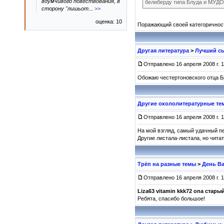
вдумчивого повествования, в
белиберду типа Блуда и МУДО
сторону "лишьот
...
>>
оценка: 10
Поражающий своей категоричность
Другая литература
>
Лучший сы
Отправлено 16 апреля 2008 г. 1
Обожаю честертоновского отца Б
Другие окололитературные те
Отправлено 16 апреля 2008 г. 1
На мой взгляд, самый удачный пе
Другие листала-листала, но читат
Трёп на разные темы
>
День В
Отправлено 16 апреля 2008 г. 1
Liza63
vitamin
kkk72
ona
стары
Ребята, спасибо большое!