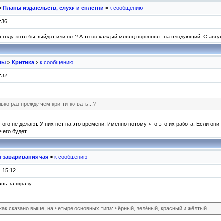
>
Планы издательств, слухи и сплетни
>
к сообщению
:36
м году хотя бы выйдет или нет? А то ее каждый месяц переносят на следующий. С авгу
мы
>
Критика
>
к сообщению
:32
ько раз прежде чем кри-ти-ко-вать...?
ого не делают. У них нет на это времени. Именно потому, что это их работа. Если они
чего будет.
 заваривания чая
>
к сообщению
 15:12
ась за фразу
 как сказано выше, на четыре основных типа: чёрный, зелёный, красный и жёлтый