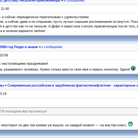
с детства) Писатели-приключенцы
>
к сообщению
 11:40
— и сейчас периодически перечитываю с удовольствием.
е, а сейчас даже и не открываю, пусть лучше хорошие воспоминания останутся. Посе
 в детстве как-то не тронули. А Дефо я перестала считать приключенцем после того,
и в полном варианте люблю!
2008 год Люди и мыши
>
к сообщению
10:56
с наступающими праздниками!
нь уважаемого человека. Нужно только ввести свое имя и нажать кнопочку. Удачи!
мы
>
Современная российская и зарубежная фантастика/фэнтези - характерные 
3:19
 МТА посещали мастер-классы!
У некоторых по две-три книжки уж вышло, но каждый конвент — на мастер-класс.