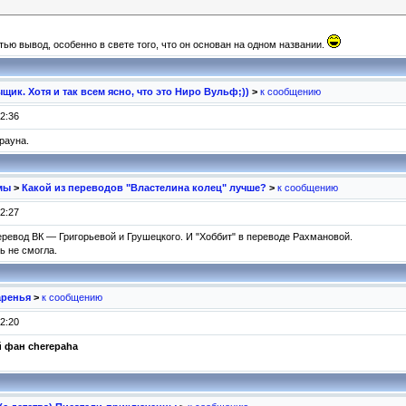
ю вывод, особенно в свете того, что он основан на одном названии.
щик. Хотя и так всем ясно, что это Ниро Вульф;))
>
к сообщению
2:36
рауна.
мы
>
Какой из переводов "Властелина колец" лучше?
>
к сообщению
2:27
ревод ВК — Григорьевой и Грушецкого. И "Хоббит" в переводе Рахмановой.
ь не смогла.
аренья
>
к сообщению
2:20
й фан
cherepaha