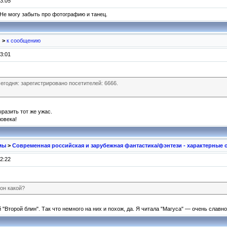
3:05
 Не могу забыть про фотографию и танец.
и
>
к сообщению
3:01
егодня: зарегистрировано посетителей: 6666.
разить тот же ужас.
ловека!
мы
>
Современная российская и зарубежная фантастика/фэнтези - характерные 
2:22
он какой?
"Второй блин". Так что немного на них и похож, да. Я читала "Магуса" — очень славно