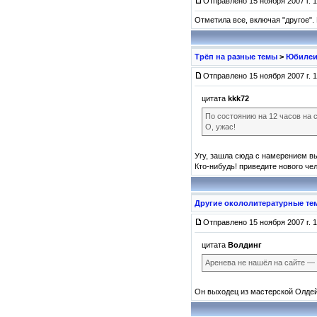
Отправлено 15 ноября 2007 г. 1
Отметила все, включая "другое".
Трёп на разные темы
>
Юбиле
Отправлено 15 ноября 2007 г. 1
цитата
kkk72
По состоянию на 12 часов на с
О, ужас!
Угу, зашла сюда с намерением вы
Кто-нибудь! приведите нового че
Другие окололитературные те
Отправлено 15 ноября 2007 г. 1
цитата
Волдинг
Аренева не нашёл на сайте — 
Он выходец из мастерской Олдей 