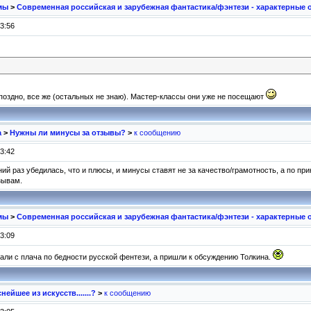
мы
>
Современная российская и зарубежная фантастика/фэнтези - характерные 
3:56
поздно, все же (остальных не знаю). Мастер-классы они уже не посещают
а
>
Нужны ли минусы за отзывы?
>
к сообщению
3:42
й раз убедилась, что и плюсы, и минусы ставят не за качество/грамотность, а по при
зывам.
мы
>
Современная российская и зарубежная фантастика/фэнтези - характерные 
3:09
чали с плача по бедности русской фентези, а пришли к обсуждению Толкина.
нейшее из искусств.......?
>
к сообщению