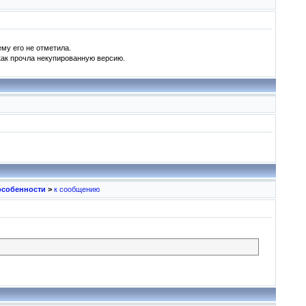
му его не отметила.
 как прочла некупированную версию.
особенности
>
к сообщению