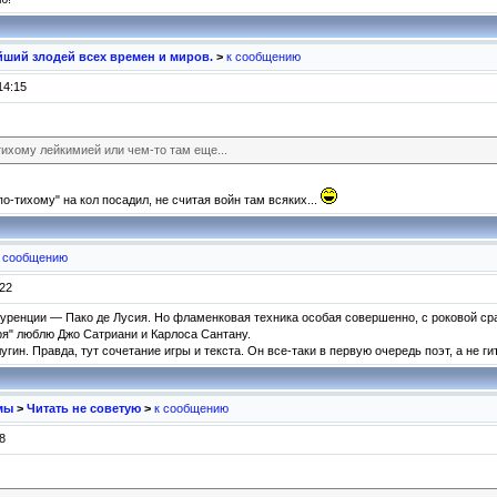
ший злодей всех времен и миров.
>
к сообщению
14:15
тихому лейкимией или чем-то там еще...
по-тихому" на кол посадил, не считая войн там всяких...
к сообщению
:22
куренции — Пако де Лусия. Но фламенковая техника особая совершенно, с роковой ср
геря" люблю Джо Сатриани и Карлоса Сантану.
гин. Правда, тут сочетание игры и текста. Он все-таки в первую очередь поэт, а не ги
мы
>
Читать не советую
>
к сообщению
8