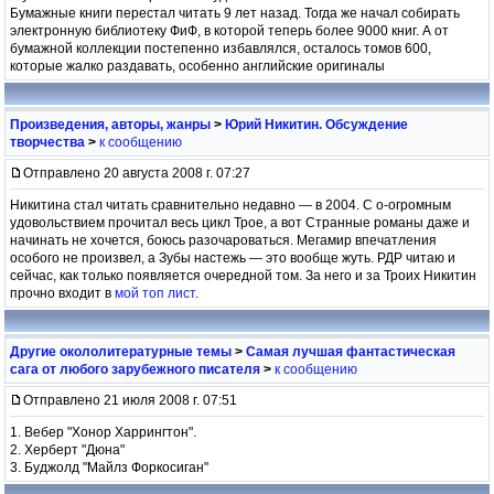
Бумажные книги перестал читать 9 лет назад. Тогда же начал собирать
электронную библиотеку ФиФ, в которой теперь более 9000 книг. А от
бумажной коллекции постепенно избавлялся, осталось томов 600,
которые жалко раздавать, особенно английские оригиналы
Произведения, авторы, жанры
>
Юрий Никитин. Обсуждение
творчества
>
к сообщению
Отправлено 20 августа 2008 г. 07:27
Никитина стал читать сравнительно недавно — в 2004. С о-огромным
удовольствием прочитал весь цикл Трое, а вот Странные романы даже и
начинать не хочется, боюсь разочароваться. Мегамир впечатления
особого не произвел, а Зубы настежь — это вообще жуть. РДР читаю и
сейчас, как только появляется очередной том. За него и за Троих Никитин
прочно входит в
мой топ лист
.
Другие окололитературные темы
>
Самая лучшая фантастическая
сага от любого зарубежного писателя
>
к сообщению
Отправлено 21 июля 2008 г. 07:51
1. Вебер "Хонор Харрингтон".
2. Херберт "Дюна"
3. Буджолд "Майлз Форкосиган"