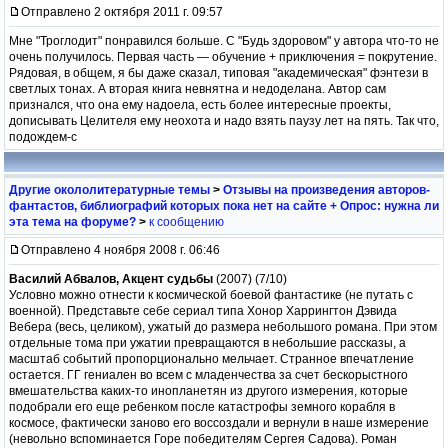
Отправлено 2 октября 2011 г. 09:57
Мне "Троглодит" понравился больше. С "Будь здоровом" у автора что-то не
очень получилось. Первая часть — обучение + приключения = покрутение.
Рядовая, в общем, я бы даже сказал, типовая "академическая" фэнтези в
светлых тонах. А вторая книга невнятна и недоделана. Автор сам
признался, что она ему надоела, есть более интересные проекты,
дописывать Целителя ему неохота и надо взять паузу лет на пять. Так что,
подождем-с
Другие окололитературные темы
>
Отзывы на произведения авторов-
фантастов, библиографий которых пока нет на сайте + Опрос: нужна ли
эта тема на форуме?
>
к сообщению
Отправлено 4 ноября 2008 г. 06:46
Василий Абвалов, Акцент судьбы
(2007) (7/10)
Условно можно отнести к космической боевой фантастике (не путать с
военной). Представьте себе сериал типа Хонор Харрингтон Дэвида
Вебера (весь, целиком), ужатый до размера небольшого романа. При этом
отдельные тома при ужатии превращаются в небольшие рассказы, а
масштаб событий пропорционально мельчает. Странное впечатление
остается. ГГ гениален во всем с младенчества за счет бескорыстного
вмешательства каких-то инопланетян из другого измерения, которые
подобрали его еще ребенком после катастрофы земного корабля в
космосе, фактически заново его воссоздали и вернули в наше измерение
(невольно вспоминается Горе победителям Сергея Садова). Роман