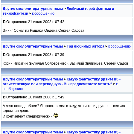
Другие окололитературные темы
>
Любимый герой фэнтези и
технофэнтези
>
к сообщению
Отправлено 21 июля 2008 г. 07:42
Энинг Сокол из Рыцаря Ордена Сергея Садова
Другие окололитературные темы
>
Три любимых автора
>
к сообщению
Отправлено 21 июля 2008 г. 07:39
Юрий Никитин (включая Орловсекого), Василий Звягинцев, Сергей Садов
Другие окололитературные темы
>
Какую фантастику (фэнтези) -
отечественную или переводную - Вы предпочитаете читать?
>
к
сообщению
Отправлено 10 июля 2008 г. 17:49
А чего поподробнее? Я просто имел в виду, что и то, и другое — весьма
скромная доля.
И контингент специфический
Другие окололитературные темы
>
Какую фантастику (фэнтези) -