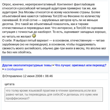
Опрос, конечно, нерепрезентативный. Контингент фантлабовцев
относится к российской читающей аудитории примерно так же, как
аудитория Эха Москвы относится ко всему населению страны. Более
объективной мне кажется табличка Топ100 на Фензине по количеству
скачиваний. В этой сотне — зарубежных авторов чуть ли не меньше
десятка. Это такой же объективный показатель, как и тиражи
отечественных и переводных книг. Что интересно, в Топ100 по оценкам
ситуация с точностью до наоборот. То есть, оценивают западных хорошо,
но читать не желают
О себе. Я выбрал пятый вариант — в основном, отечественную — читаю
зарубежную (но не переводную), в основном, чтобы поддерживать
свежесть моего английского, обычно две-три книги в месяц. Но вполне мог
бы без них обойтись.
Другие окололитературные темы
>
Что лучше: оригинал или перевод?
>
к сообщению
Отправлено 12 июня 2008 г. 06:46
цитата
что толку кроме языковой практики в чтении оригинала,если все
равно читая, ты переводишь для себя,Ю и делаешь это хуже,чем
проффесионал?