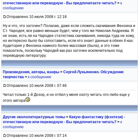
отечественную или переводную - Вы предпочитаете читать?
>
к
сообщению
Отправлено 10 июля 2008 г. 12:18
Ну и что, что заточен? Полагаю, даже если сложить скачивания Фензина и
Ст. Чародея, все равно меньше будет, чем у того же Николая Андреева. Я
не знаю, есть ли на Чародее статистика скачивания, никогда туда не хожу,
но интересно было бы сопоставить, если кто знает данные в обеих б-ках.
Аудитория у Фензина намного более массовая (была), и это тоже
показатель, поскольку Чародей как раз заточен исключительно под
переводную литературу.
Произведения, авторы, жанры
>
Сергей Лукьяненко. Обсуждение
творчества
>
к сообщению
Отправлено 10 июля 2008 г. 07:46
Читал только 1-й Дозор, и он отбил у меня охоту читать что-либо еще у
этого автора
Другие окололитературные темы
>
Какую фантастику (фэнтези) -
отечественную или переводную - Вы предпочитаете читать?
>
к
сообщению
Отправлено 10 июля 2008 г. 07:14