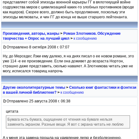
представляет собой эпизоды военной карьеры ГГ в вялотекущей войне
содружества миров с цивилизацией каких-то злобных противников (вроде
как ящеров). Скорее всего, должно быть продолжение, поскольку эти
эпизоды мелковаты, и чин ГГ до конца не выше старшего лейтенанта.
Произведения, авторы, жанры
>
Роман Злотников. Обсуждение
творчества + Опрос на лучший цикл
>
к сообщению
Отправлено 8 октября 2008 г. 07:07
Ну, до Мерседес Лэки ему далеко, я на днях писал о ее новом романе, это
уже 114 -е ее произведение. Если она доживет до возраста Нортон,
страшно даже представить, сколько наваяет. А Злотникова читать уже не
могу, исписался товарищ напрочь
Другие окололитературные темы
>
Сколько книг фантастики и фэнтези
в вашей личной библиотеке?
>
к сообщению
Отправлено 25 августа 2008 г. 06:38
цитата
Бумага есть бумага, ощущение от чтения на бумаге нельзя
заменить экраном. Разные вещи. Я вот с экрана читать не люблю
А у меня эта замена прошла на удивление легко и безболезненно.