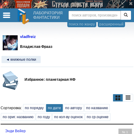
ЛАБОРАТОРИЯ
ФАНТАСТИКИ
поиск по жанру
расширенный
vladfreiz
Владислав Фрааз
◄ книжные полки
Избранное: планетарная НФ
Сортировка:
по порядку
по дате
по автору
по названию
по ориг. названию
по году
по кол-ву оценок
по ср.оценке
Энди Вейер
№ 1