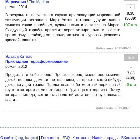
Марсианин
/
The Martian
роман, 2014
-
8.30
В результате несчастного случая при эвакуации марсианской
(5039)
экспедиции астронавт Марк Уотни, которого другие члены
экипажа сочли погибшим, чудом выжил и остался на Марсе.
197 отз.
Следующий корабль прилетит через четыре года, и всё это
время ему необходимо продержаться в суровых условиях
красной планеты...
Добавлено: 2015-08-08
Эдуард Катлас
№ 2
Прикладное терраформирование
роман, 2012
-
7.88
Представьте себе зерно. Простое зерно, маленькое семечко
(498)
дикой породы даже и не пшеницы, а просто какой-нибудь
дикорастущей травы. Представьте себе мёртвый коричневый
40 отз.
грунт, в котором лежит это зерно. Грунт цвета кирпича. Почву,
которая никогда, сотни тысячелетий до этого не чувствовала
влаги...
Добавлено: 2015-08-08
О сайте
(
eng
,
fra
,
укр
) |
Регламент
|
FAQ
|
Контакты
|
Наши награды
|
ВКонтакте