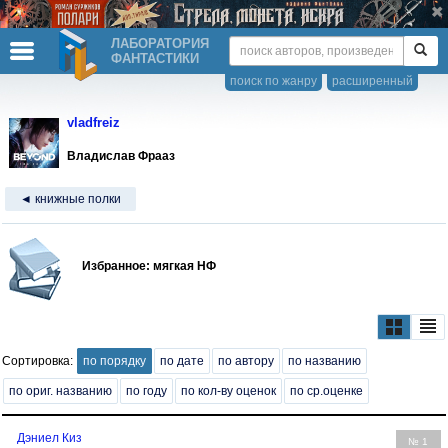
ЛАБОРАТОРИЯ
ФАНТАСТИКИ
поиск по жанру
расширенный
vladfreiz
Владислав Фрааз
◄ книжные полки
Избранное: мягкая НФ
Сортировка:
по порядку
по дате
по автору
по названию
по ориг. названию
по году
по кол-ву оценок
по ср.оценке
Дэниел Киз
№ 1