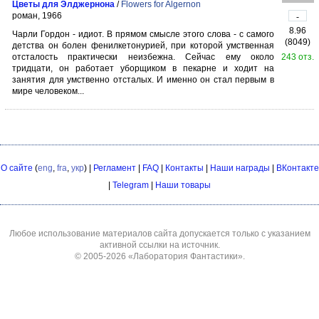
Цветы для Элджернона
/
Flowers for Algernon
роман, 1966
-
8.96
Чарли Гордон - идиот. В прямом смысле этого слова - с самого
(8049)
детства он болен фенилкетонурией, при которой умственная
отсталость практически неизбежна. Сейчас ему около
243 отз.
тридцати, он работает уборщиком в пекарне и ходит на
занятия для умственно отсталых. И именно он стал первым в
мире человеком...
О сайте
(
eng
,
fra
,
укр
) |
Регламент
|
FAQ
|
Контакты
|
Наши награды
|
ВКонтакте
|
Telegram
|
Наши товары
Любое использование материалов сайта допускается только с указанием
активной ссылки на источник.
© 2005-2026
«Лаборатория Фантастики»
.