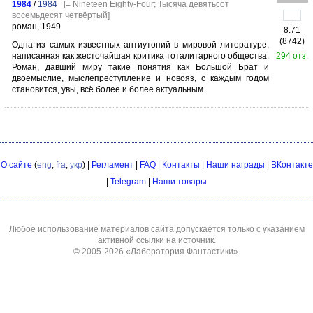
1984
/
1984
[= Nineteen Eighty-Four; Тысяча девятьсот
восемьдесят четвёртый]
-
роман, 1949
8.71
(8742)
Одна из самых известных антиутопий в мировой литературе,
написанная как жесточайшая критика тоталитарного общества.
294 отз.
Роман, давший миру такие понятия как Большой Брат и
двоемыслие, мыслепреступление и новояз, с каждым годом
становится, увы, всё более и более актуальным.
О сайте
(
eng
,
fra
,
укр
) |
Регламент
|
FAQ
|
Контакты
|
Наши награды
|
ВКонтакте
|
Telegram
|
Наши товары
Любое использование материалов сайта допускается только с указанием
активной ссылки на источник.
© 2005-2026
«Лаборатория Фантастики»
.