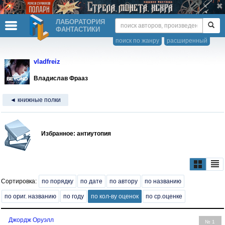
ЛАБОРАТОРИЯ
ФАНТАСТИКИ
поиск по жанру
расширенный
vladfreiz
Владислав Фрааз
◄ книжные полки
Избранное: антиутопия
Сортировка:
по порядку
по дате
по автору
по названию
по ориг. названию
по году
по кол-ву оценок
по ср.оценке
Джордж Оруэлл
№ 1