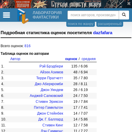
ЛАБОРАТОРИЯ
ФАНТАСТИКИ
поиск по жанру
расширенный
Подробная статистика оценок посетителя
dazfafara
Всего оценок:
816
Таблица оценок по авторам
Автор
оценок
/
средняя
1.
Рэй Брэдбери
135
/
6.06
2.
Айзек Азимов
48
/
6.94
3.
Терри Пратчетт
35
/
7.80
4.
Джо Аберкромби
28
/
8.11
5.
Джон Уиндем
26
/
6.19
6.
Анджей Сапковский
24
/
7.50
7.
Стивен Эриксон
19
/
7.84
8.
Питер Гамильтон
17
/
7.41
9.
Джон Стейнбек
14
/
7.07
10.
Дж. Г. Баллард
14
/
5.86
11.
Стивен Кинг
12
/
7.58
12.
Дэн Симмонс
11
/
7.27