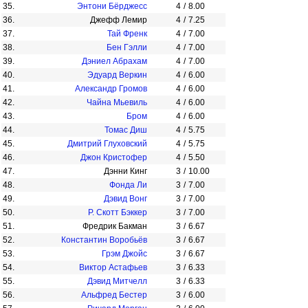
35.
Энтони Бёрджесс
4
/
8.00
36.
Джефф Лемир
4
/
7.25
37.
Тай Френк
4
/
7.00
38.
Бен Гэлли
4
/
7.00
39.
Дэниел Абрахам
4
/
7.00
40.
Эдуард Веркин
4
/
6.00
41.
Александр Громов
4
/
6.00
42.
Чайна Мьевиль
4
/
6.00
43.
Бром
4
/
6.00
44.
Томас Диш
4
/
5.75
45.
Дмитрий Глуховский
4
/
5.75
46.
Джон Кристофер
4
/
5.50
47.
Дэнни Кинг
3
/
10.00
48.
Фонда Ли
3
/
7.00
49.
Дэвид Вонг
3
/
7.00
50.
Р. Скотт Бэккер
3
/
7.00
51.
Фредрик Бакман
3
/
6.67
52.
Константин Воробьёв
3
/
6.67
53.
Грэм Джойс
3
/
6.67
54.
Виктор Астафьев
3
/
6.33
55.
Дэвид Митчелл
3
/
6.33
56.
Альфред Бестер
3
/
6.00