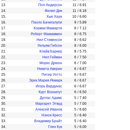
13.
Пол Андерсон
11
/
6.91
14.
Филип Дик
11
/
6.18
15.
Хью Хауи
10
/
6.60
16.
Паоло Бачигалупи
9
/
5.89
17.
Кормак Маккарти
8
/
7.12
18.
Роберт Маккаммон
8
/
6.75
19.
Нил Стивенсон
8
/
6.62
20.
Уильям Гибсон
8
/
6.00
21.
Клайв Баркер
8
/
5.75
22.
Нил Гейман
6
/
7.50
23.
Морис Дрюон
6
/
7.00
24.
Никита Аверин
6
/
6.67
25.
Питер Уоттс
6
/
6.67
26.
Эрих Мария Ремарк
6
/
6.67
27.
Игорь Вардунас
6
/
6.67
28.
Курт Воннегут
6
/
6.50
29.
Дуглас Адамс
5
/
7.40
30.
Маргарет Этвуд
5
/
7.00
31.
Алексей Иванов
5
/
6.60
32.
Нэнси Кресс
5
/
6.40
33.
Владимир Брайт
5
/
6.40
34.
Глен Кук
5
/
6.00