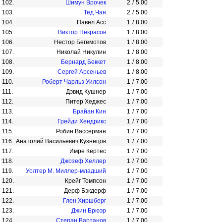
102.
Шимун Врочек
2
/
5.00
103.
Тед Чан
2
/
5.00
104.
Павел Асс
1
/
8.00
105.
Виктор Некрасов
1
/
8.00
106.
Нестор Бегемотов
1
/
8.00
107.
Николай Никулин
1
/
8.00
108.
Бернард Беккет
1
/
8.00
109.
Сергей Арсеньев
1
/
8.00
110.
Роберт Чарльз Уилсон
1
/
7.00
111.
Дэвид Кушнер
1
/
7.00
112.
Питер Хеджес
1
/
7.00
113.
Брайан Кин
1
/
7.00
114.
Грейди Хендрикс
1
/
7.00
115.
Робин Вассерман
1
/
7.00
116.
Анатолий Васильевич Кузнецов
1
/
7.00
117.
Имре Кертес
1
/
7.00
118.
Джозеф Хеллер
1
/
7.00
119.
Уолтер М. Миллер-младший
1
/
7.00
120.
Крейг Томпсон
1
/
7.00
121.
Дерф Бэкдерф
1
/
7.00
122.
Глен Хиршберг
1
/
7.00
123.
Джин Брюэр
1
/
7.00
124.
Степан Вартанов
1
/
7.00