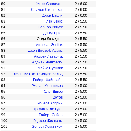
80.
Жозе Сарамаго
2
/
6.00
81.
Саймон Столенхаг
2
/
6.00
82.
Джон Варли
2
/
6.00
83.
Иэн Бэнкс
2
/
5.50
84.
Вернор Виндж
2
/
5.50
85.
Дэвид Брин
2
/
5.50
86.
Энди Дэвидсон
2
/
5.50
87.
Андреас Эшбах
2
/
5.50
88.
Джон Джозеф Адамс
2
/
5.50
89.
Андрей Лазарчук
2
/
5.50
90.
Адриан Чайковски
2
/
5.50
91.
Майкл Суэнвик
2
/
5.50
92.
Фрэнсис Скотт Фицджеральд
2
/
5.50
93.
Роберт Хайнлайн
2
/
5.50
94.
Руслан Мельников
2
/
5.00
95.
Олег Дивов
2
/
5.00
96.
Zотов
2
/
5.00
97.
Роберт Асприн
2
/
5.00
98.
Урсула К. Ле Гуин
2
/
5.00
99.
Роберт Сойер
2
/
5.00
100.
Роджер Желязны
2
/
5.00
101.
Эрнест Хемингуэй
2
/
5.00