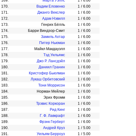
169.
Марта Уэллс
1
/
6.00
170.
Вадим Еловенко
1
/
6.00
171.
Джанго Векслер
1
/
6.00
172.
Адам Нэвилл
1
/
6.00
173.
Генрих Бёлль
1
/
6.00
174.
Барри Виндзор-Смит
1
/
6.00
175.
Замиль Ахтар
1
/
6.00
176.
Питер Ньюман
1
/
6.00
177.
Майкл Макдауэлл
1
/
6.00
178.
Тэд Уильямс
1
/
6.00
179.
Джо Р. Лансдэйл
1
/
6.00
180.
Даниил Гранин
1
/
6.00
181.
Кристофер Бьюлман
1
/
6.00
182.
Лукаш Орбитовский
1
/
6.00
183.
Тони Моррисон
1
/
6.00
184.
Норман Мейлер
1
/
6.00
185.
Эрих Фромм
1
/
6.00
186.
Трэвис Коркоран
1
/
6.00
187.
Рид Кинг
1
/
6.00
188.
Г. Ф. Лавкрафт
1
/
6.00
189.
Фрэнк Герберт
1
/
6.00
190.
Андрей Круз
1
/
5.00
191.
Уильям Берроуз
1
/
5.00