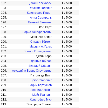
192.
Джон Голсуорси
1
/
5.00
193.
Уильям Голдинг
1
/
5.00
194.
Кристофер Прист
1
/
5.00
195.
Анна Семироль
1
/
5.00
196.
Евгений Замятин
1
/
5.00
197.
Роб Харт
1
/
5.00
198.
Борис Конофальский
1
/
5.00
199.
Марк-Уве Клинг
1
/
5.00
200.
Стюарт Тёртон
1
/
5.00
201.
Марцин А. Гузек
1
/
5.00
202.
Томаш Колодзейчак
1
/
5.00
203.
Джейк Керр
1
/
5.00
204.
Деннис Тейлор
1
/
5.00
205.
Виталий Обедин
1
/
5.00
206.
Аркадий и Борис Стругацкие
1
/
5.00
207.
Патрик де Витт
1
/
5.00
208.
Брюс Стерлинг
1
/
5.00
209.
Вадим Картушов
1
/
5.00
210.
Леонид Алёхин
1
/
5.00
211.
Майк Гелприн
1
/
5.00
212.
Кристофер Мур
1
/
5.00
213.
Эльфрида Елинек
1
/
5.00