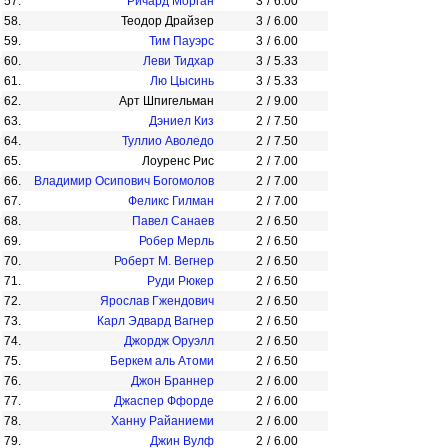
57.
Ричард Морган
3
/
6.00
58.
Теодор Драйзер
3
/
6.00
59.
Тим Пауэрс
3
/
6.00
60.
Леви Тидхар
3
/
5.33
61.
Лю Цысинь
3
/
5.33
62.
Арт Шпигельман
2
/
9.00
63.
Дэниел Киз
2
/
7.50
64.
Туллио Аволедо
2
/
7.50
65.
Лоуренс Рис
2
/
7.00
66.
Владимир Осипович Богомолов
2
/
7.00
67.
Феликс Гилман
2
/
7.00
68.
Павел Санаев
2
/
6.50
69.
Робер Мерль
2
/
6.50
70.
Роберт М. Вегнер
2
/
6.50
71.
Руди Рюкер
2
/
6.50
72.
Ярослав Гжендович
2
/
6.50
73.
Карл Эдвард Вагнер
2
/
6.50
74.
Джордж Оруэлл
2
/
6.50
75.
Беркем аль Атоми
2
/
6.50
76.
Джон Браннер
2
/
6.00
77.
Джаспер Ффорде
2
/
6.00
78.
Ханну Райаниеми
2
/
6.00
79.
Джин Вулф
2
/
6.00