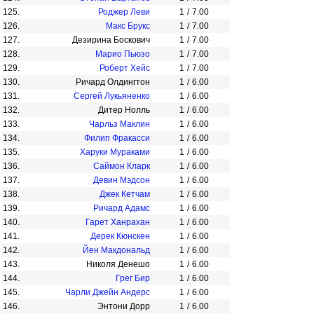
125.
Роджер Леви
1
/
7.00
126.
Макс Брукс
1
/
7.00
127.
Дезирина Боскович
1
/
7.00
128.
Марио Пьюзо
1
/
7.00
129.
Роберт Хейс
1
/
7.00
130.
Ричард Олдингтон
1
/
6.00
131.
Сергей Лукьяненко
1
/
6.00
132.
Дитер Нолль
1
/
6.00
133.
Чарльз Маклин
1
/
6.00
134.
Филип Фракасси
1
/
6.00
135.
Харуки Мураками
1
/
6.00
136.
Саймон Кларк
1
/
6.00
137.
Девин Мэдсон
1
/
6.00
138.
Джек Кетчам
1
/
6.00
139.
Ричард Адамс
1
/
6.00
140.
Гарет Ханрахан
1
/
6.00
141.
Дерек Кюнскен
1
/
6.00
142.
Йен Макдональд
1
/
6.00
143.
Николя Денешо
1
/
6.00
144.
Грег Бир
1
/
6.00
145.
Чарли Джейн Андерс
1
/
6.00
146.
Энтони Дорр
1
/
6.00