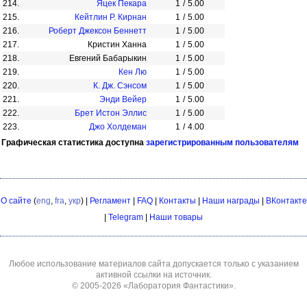
214.
Яцек Пекара
1
/
5.00
215.
Кейтлин Р. Кирнан
1
/
5.00
216.
Роберт Джексон Беннетт
1
/
5.00
217.
Кристин Ханна
1
/
5.00
218.
Евгений Бабарыкин
1
/
5.00
219.
Кен Лю
1
/
5.00
220.
К. Дж. Сэнсом
1
/
5.00
221.
Энди Вейер
1
/
5.00
222.
Брет Истон Эллис
1
/
5.00
223.
Джо Холдеман
1
/
4.00
Графическая статистика доступна
зарегистрированным пользователям
О сайте
(
eng
,
fra
,
укр
) |
Регламент
|
FAQ
|
Контакты
|
Наши награды
|
ВКонтакте
|
Telegram
|
Наши товары
Любое использование материалов сайта допускается только с указанием
активной ссылки на источник.
© 2005-2026
«Лаборатория Фантастики»
.