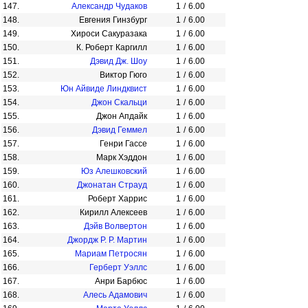
147.
Александр Чудаков
1
/
6.00
148.
Евгения Гинзбург
1
/
6.00
149.
Хироси Сакуразака
1
/
6.00
150.
К. Роберт Каргилл
1
/
6.00
151.
Дэвид Дж. Шоу
1
/
6.00
152.
Виктор Гюго
1
/
6.00
153.
Юн Айвиде Линдквист
1
/
6.00
154.
Джон Скальци
1
/
6.00
155.
Джон Апдайк
1
/
6.00
156.
Дэвид Геммел
1
/
6.00
157.
Генри Гассе
1
/
6.00
158.
Марк Хэддон
1
/
6.00
159.
Юз Алешковский
1
/
6.00
160.
Джонатан Страуд
1
/
6.00
161.
Роберт Харрис
1
/
6.00
162.
Кирилл Алексеев
1
/
6.00
163.
Дэйв Волвертон
1
/
6.00
164.
Джордж Р. Р. Мартин
1
/
6.00
165.
Мариам Петросян
1
/
6.00
166.
Герберт Уэллс
1
/
6.00
167.
Анри Барбюс
1
/
6.00
168.
Алесь Адамович
1
/
6.00