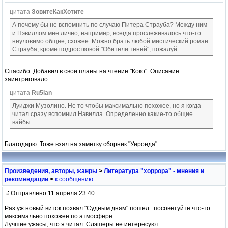
цитата
ЗовитеКакХотите
А почему бы не вспомнить по случаю Питера Страуба? Между ним
и Нэвиллом мне лично, например, всегда прослеживалось что-то
неуловимо общее, схожее. Можно брать любой мистический роман
Страуба, кроме подростковой "Обители теней", пожалуй.
Спасибо. Добавил в свои планы на чтение "Коко". Описание
заинтриговало.
цитата
Ru5lan
Луиджи Музолино. Не то чтобы максимально похожее, но я когда
читал сразу вспомнил Нэвилла. Определенно какие-то общие
вайбы.
Благодарю. Тоже взял на заметку сборник "Уиронда"
Произведения, авторы, жанры
>
Литература "хоррора" - мнения и
рекомендации
>
к сообщению
Отправлено 11 апреля 23:40
Раз уж новый виток похвал "Судным дням" пошел : посоветуйте что-то
максимально похожее по атмосфере.
Лучшие ужасы, что я читал. Слэшеры не интересуют.