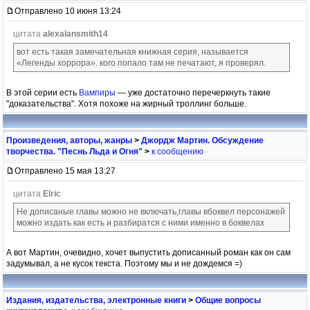
Отправлено 10 июня 13:24
цитата
alexalansmith14
вот есть такая замечательная книжная серия, называется
«Легенды хоррора». кого попало там не печатают, я проверял.
В этой серии есть
Вампиры
— уже достаточно перечеркнуть такие
"доказательства". Хотя похоже на жирный троллинг больше.
Произведения, авторы, жанры
>
Джордж Мартин. Обсуждение
творчества. "Песнь Льда и Огня"
>
к сообщению
Отправлено 15 мая 13:27
цитата
Elric
Не дописаные главы можно не включать,главы вбоквел персонажей
можно издать как есть и разбиратся с ними именно в боквелах
А вот Мартин, очевидно, хочет выпустить дописанный роман как он сам
задумывал, а не кусок текста. Поэтому мы и не дождемся =)
Издания, издательства, электронные книги
>
Общие вопросы