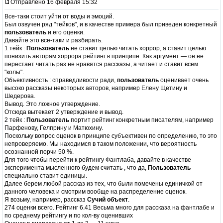
Отправлено 16 февраля 15:32
Все-таки стоит уйти от воды и эмоций.
Был озвучен ряд "тейков", и в качестве примера был приведен конкретный
пользователь
и его оценки.
Давайте это все-таки и разбирать.
1 тейк :
Пользователь
не ставит целью читать хоррор, а ставит целью
понизить авторам хоррора рейтинг в принципе. Как аргумент — он не
перестает читать раз не нравятся рассказы, а читает и ставит всем
"колы".
Объективность : справедливости ради,
пользователь
оценивает очень
высоко рассказы некоторых авторов, например Елену Щетину и
Шедерова.
Вывод. Это ложное утверждение.
Отсюда вытекает 2 утверждение и вывод.
2 тейк :
Пользователь
портит рейтинг конкретным писателям, например
Парфенову, Гелприну и Матюхину.
Поскольку вопрос оценок в принципе субъективен по определению, то это
непроверяемо. Мы находимся в таком положении, что вероятность
осознанной порчи 50 %.
Для того чтобы перейти к рейтингу Фантлаба, давайте в качестве
эксперимента мысленного будем считать , что да,
Пользователь
специально ставит единицы.
Далее берем любой рассказ из тех, что были помечены единичкой от
данного человека и смотрим вообще на распределение оценок.
Я возьму, например, рассказ
Сучий объект
.
274 оценки всего. Рейтинг 6.41 Весьма много для рассказа на фантлабе и
по среднему рейтингу и по кол-ву оценивших