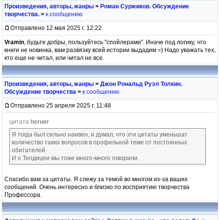
Произведения, авторы, жанры
>
Роман Суржиков. Обсуждение
творчества.
>
к сообщению
Отправлено 12 мая 2025 г. 12:22
Vramin
, будьте добры, пользуйтесь "спойлерами". Иначе под логику, что
книги не новинка, вам развязку всей истории выдадим =) Надо уважать тех,
кто еще не читал, или читал не все.
Произведения, авторы, жанры
>
Джон Рональд Руэл Толкин.
Обсуждение творчества
>
к сообщению
Отправлено 25 апреля 2025 г. 11:48
цитата
heruer
Я тогда был сильно наивен, и думал, что эти цитаты уменьшат
количество таких вопросов в профильной теме от постоянных
обитателей.
И о Теодицеи мы тоже много-много говорили.
Спасибо вам за цитаты. Я слежу за темой во многом из-за ваших
сообщений. Очень интересно и близко по восприятию творчества
Профессора.