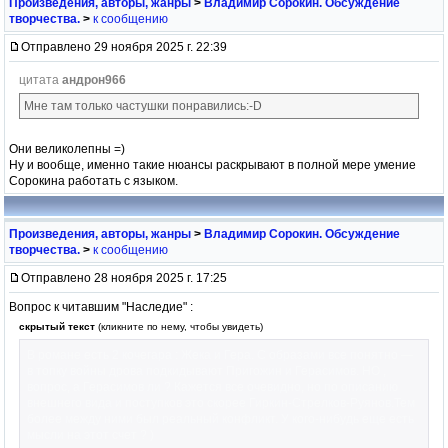
Произведения, авторы, жанры
>
Владимир Сорокин. Обсуждение
творчества.
>
к сообщению
Отправлено 29 ноября 2025 г. 22:39
цитата
андрон966
Мне там только частушки понравились:-D
Они великолепны =)
Ну и вообще, именно такие нюансы раскрывают в полной мере умение
Сорокина работать с языком.
Произведения, авторы, жанры
>
Владимир Сорокин. Обсуждение
творчества.
>
к сообщению
Отправлено 28 ноября 2025 г. 17:25
Вопрос к читавшим "Наследие" :
скрытый текст
(кликните по нему, чтобы увидеть)
В романе есть 2 кочегара : Жека и Гера. С образами все понятно —
в топку войны дрова подкидывают Пригожин и Герасимов. НО ,
вопрос, а Герасимов ли ? Кажется все очевидно, но по описанию
внешнего вида и поступков это скорее Гиркин-Стрелков-Руянов.Тем
более между ними был реальный конфликт. У кого-нибудь еще есть
мысли на этот счет ? )