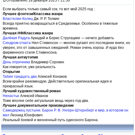
Отправлено 18 декабря 2025 г. 21:50
Если выбрать только самый сок, то вот мой 2025 год :
Лучшее фэнтези/Классика жанра
Властелин Колец
Дж. Р. Р. Толкин
Всегда приятно возвращаться в Средиземье. Особенно в тяжелые
времена.
Лучшая НФ/Классика жанра
Далёкая Радуга
Аркадий и Борис Стругацкие — нечего добавить
Синдром отката
Нил Стивенсон — многие ругают его последние книги, но
уверен, это от завышенных ожиданий. Роман очень хорош. И куда без
фирменного стиля Стивенсона.
Лучшая антиутопия
День опричника
Владимир Сорокин
Как говорится, уже реальность
Открытие
Табия тридцать два
Алексей Конаков
Всем крайне рекомендую. Действительно оригинальная идея и
прекрасный язык.
Лучший художественный роман
Ненастье
Алексей Иванов
Тоже вполне себе актуальная вещь через год-два.
Лучшее документальное произведение
Самодержец пустыни. Барон Р. Ф. Унгерн-Штернберг и мир, в котором он
жил
Леонид Юзефович
Реальный боевой и жизненный путь одиозного Барона.