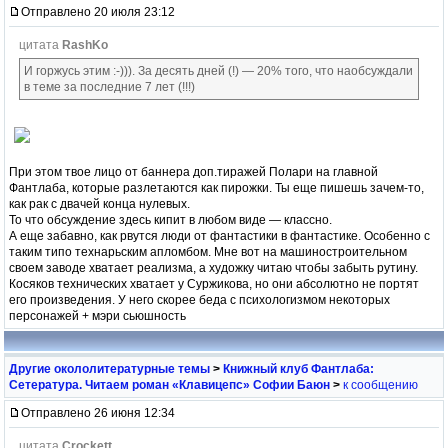
Отправлено 20 июля 23:12
цитата
RashKo
И горжусь этим :-))). За десять дней (!) — 20% того, что наобсуждали
в теме за последние 7 лет (!!!)
При этом твое лицо от баннера доп.тиражей Полари на главной
Фантлаба, которые разлетаются как пирожки. Ты еще пишешь зачем-то,
как рак с двачей конца нулевых.
То что обсуждение здесь кипит в любом виде — классно.
А еще забавно, как рвутся люди от фантастики в фантастике. Особенно с
таким типо технарьским апломбом. Мне вот на машиностроительном
своем заводе хватает реализма, а художку читаю чтобы забыть рутину.
Косяков технических хватает у Суржикова, но они абсолютно не портят
его произведения. У него скорее беда с психологизмом некоторых
персонажей + мэри сьюшность
Другие окололитературные темы
>
Книжный клуб Фантлаба:
Сетература. Читаем роман «Клавицепс» Софии Баюн
>
к сообщению
Отправлено 26 июня 12:34
цитата
Crockett