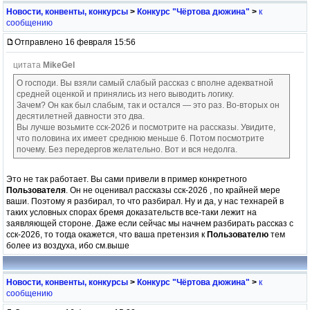
Новости, конвенты, конкурсы
>
Конкурс "Чёртова дюжина"
>
к
сообщению
Отправлено 16 февраля 15:56
цитата
MikeGel
О господи. Вы взяли самый слабый рассказ с вполне адекватной
средней оценкой и принялись из него выводить логику.
Зачем? Он как был слабым, так и остался — это раз. Во-вторых он
десятилетней давности это два.
Вы лучше возьмите сск-2026 и посмотрите на рассказы. Увидите,
что половина их имеет среднюю меньше 6. Потом посмотрите
почему. Без передергов желательно. Вот и вся недолга.
Это не так работает. Вы сами привели в пример конкретного
Пользователя
. Он не оценивал рассказы сск-2026 , по крайней мере
ваши. Поэтому я разбирал, то что разбирал. Ну и да, у нас технарей в
таких условных спорах бремя доказательств все-таки лежит на
заявляющей стороне. Даже если сейчас мы начнем разбирать рассказ с
сск-2026, то тогда окажется, что ваша претензия к
Пользователю
тем
более из воздуха, ибо см.выше
Новости, конвенты, конкурсы
>
Конкурс "Чёртова дюжина"
>
к
сообщению