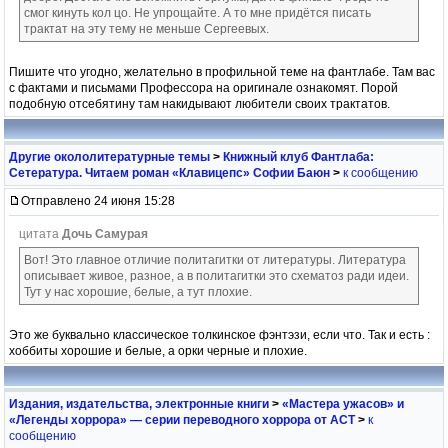
смог кинуть кол цо. Не упрощайте. А то мне придётся писать
трактат на эту тему не меньше Сергеевых.
Пишите что угодно, желательно в профильной теме на фантлабе. Там вас
с фактами и письмами Профессора на оригинале ознакомят. Порой
подобную отсебятину там накидывают любители своих трактатов.
Другие окололитературные темы
>
Книжный клуб Фантлаба:
Сетература. Читаем роман «Клавицепс» Софии Баюн
>
к сообщению
Отправлено 24 июня 15:28
цитата
Дочь Самурая
Вот! Это главное отличие политагитки от литературы. Литература
описывает живое, разное, а в политагитки это схематоз ради идеи.
Тут у нас хорошие, белые, а тут плохие.
Это же буквально классическое толкинское фэнтэзи, если что. Так и есть :
хоббиты хорошие и белые, а орки черные и плохие.
Издания, издательства, электронные книги
>
«Мастера ужасов» и
«Легенды хоррора» — серии переводного хоррора от АСТ
>
к
сообщению