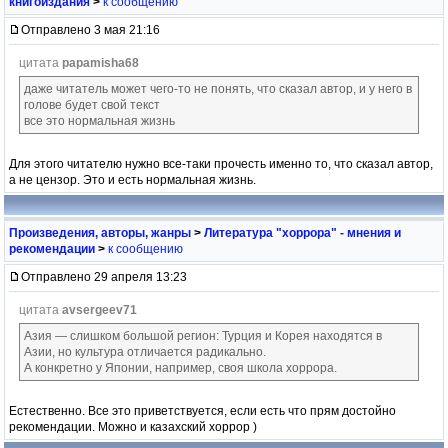
книгоиздания
>
к сообщению
Отправлено 3 мая 21:16
цитата
papamisha68
даже читатель может чего-то не понять, что сказал автор, и у него в
голове будет свой текст
все это нормальная жизнь
Для этого читателю нужно все-таки прочесть именно то, что сказал автор,
а не цензор. Это и есть нормальная жизнь.
Произведения, авторы, жанры
>
Литература "хоррора" - мнения и
рекомендации
>
к сообщению
Отправлено 29 апреля 13:23
цитата
avsergeev71
Азия — слишком большой регион: Турция и Корея находятся в
Азии, но культура отличается радикально.
А конкретно у Японии, например, своя школа хоррора.
Естественно. Все это приветствуется, если есть что прям достойно
рекомендации. Можно и казахский хоррор )