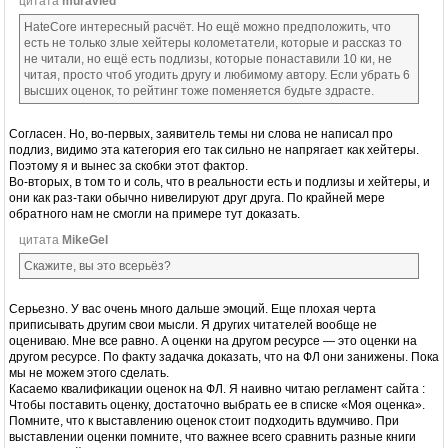
цитата
muravied
HateCore интересный расчёт. Но ещё можно предположить, что
есть не только злые хейтеры колометатели, которые и рассказ то
не читали, но ещё есть подлизы, которые понаставили 10 ки, не
читая, просто чтоб угодить другу и любимому автору. Если убрать 6
высших оценок, то рейтинг тоже поменяется будьте здрасте.
Согласен. Но, во-первых, заявитель темы ни слова не написал про
подлиз, видимо эта категория его так сильно не напрягает как хейтеры.
Поэтому я и вынес за скобки этот фактор.
Во-вторых, в том то и соль, что в реальности есть и подлизы и хейтеры, и
они как раз-таки обычно нивелируют друг друга. По крайней мере
обратного нам не смогли на примере тут доказать.
цитата
MikeGel
Скажите, вы это всерьёз?
Серьезно. У вас очень много дальше эмоций. Еще плохая черта
приписывать другим свои мысли. Я других читателей вообще не
оцениваю. Мне все равно. А оценки на другом ресурсе — это оценки на
другом ресурсе. По факту задачка доказать, что на ФЛ они занижены. Пока
мы не можем этого сделать.
Касаемо квалификации оценок на ФЛ. Я наивно читаю регламент сайта :
Чтобы поставить оценку, достаточно выбрать ее в списке «Моя оценка».
Помните, что к выставлению оценок стоит подходить вдумчиво. При
выставлении оценки помните, что важнее всего сравнить разные книги