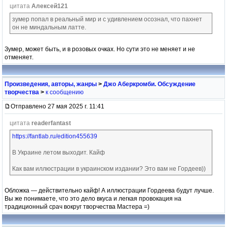
цитата
Алексей121
зумер попал в реальный мир и с удивлением осознал, что пахнет
он не миндальным латте.
Зумер, может быть, и в розовых очках. Но сути это не меняет и не
отменяет.
Произведения, авторы, жанры
>
Джо Аберкромби. Обсуждение
творчества
>
к сообщению
Отправлено 27 мая 2025 г. 11:41
цитата
readerfantast
https://fantlab.ru/edition455639
В Украине летом выходит. Кайф
Как вам иллюстрации в украинском издании? Это вам не Гордеев))
Обложка — действительно кайф! А иллюстрации Гордеева будут лучше.
Вы же понимаете, что это дело вкуса и легкая провокация на
традиционный срач вокруг творчества Мастера =)