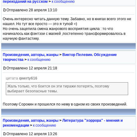
переизданий на русском
>
к сообщению
Отправлено 28 апреля 13:10
Очень интересно читать данную тему. Забавно, но в книгах всего этого не
нашел. Но тут все просто — это я тупой =)
Но очень зацепила смена жанрового восприятия цикла : то что
начиналось как фэнтэзи с магией ,постепенно трансформировалось в
научную фантастику.
Произведения, авторы, жанры
>
Виктор Пелевин. Обсуждение
творчества
>
к сообщению
Отправлено 12 апреля 21:18
цитата
qwerty616
Жаль только, что боится он эти тиражи потерять, поэтому
выбирает безопасные темы.
Поэтому Сорокин и прошелся по нему в одном из своих произведений.
Произведения, авторы, жанры
>
Литература "хоррора" - мнения и
рекомендации
>
к сообщению
Отправлено 12 апреля 13:26