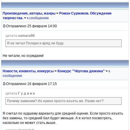
Произведения, авторы, жанры
>
Роман Суржиков. Обсуждение
творчества.
>
к сообщению
Отправлено 25 февраля 14:00
цитата
samara96
Я не читал Полари и вряд ли буду.
Не читали, но осуждаем!
Новости, конвенты, конкурсы
>
Конкурс "Чёртова дюжина"
>
к
сообщению
Отправлено 16 февраля 17:15
цитата
Г у д в и н
Почему заменим? Их нужно просто изъять же. Разве нет?
Я считал по худшему варианту для средней оценке. Если просто изъять
без замены, то средний бал будет меньше. А я хотел посмотреть,
насколько он может стать выше.