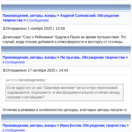
Произведения, авторы, жанры
>
Анджей Сапковский. Обсуждение
творчества
>
к сообщению
Отправлено 1 ноября 2025 г. 15:59
Дочитывал "Сагу о Рейневане" будучи в Праге во время путешествия. Тот
случай, когда чтение добавило к атмосферности и восторгу от столицы.
Произведения, авторы, жанры
>
Лю Цысинь. Обсуждение творчества
>
к сообщению
Отправлено 17 октября 2025 г. 14:43
цитата
horoshogromko
Если вдруг кто из вас "Шаровую молнию" читал и про персонажей
задумывался, подскажите: в чём фундаментальное отличие между
нашими и китайцами?
Отличие в режимах и особенностях цензуры, в которых авторы писали =)
Произведения, авторы, жанры
>
Иван Белов. Обсуждение творчества
>
к сообщению