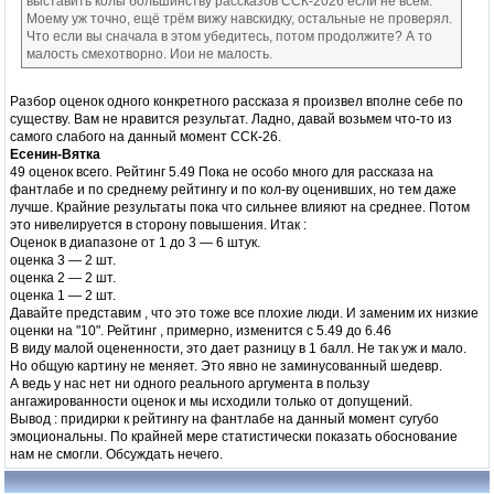
выставить колы большинству рассказов ССК-2026 если не всем.
Моему уж точно, ещё трём вижу навскидку, остальные не проверял.
Что если вы сначала в этом убедитесь, потом продолжите? А то
малость смехотворно. Иои не малость.
Разбор оценок одного конкретного рассказа я произвел вполне себе по
существу. Вам не нравится результат. Ладно, давай возьмем что-то из
самого слабого на данный момент ССК-26.
Есенин-Вятка
49 оценок всего. Рейтинг 5.49 Пока не особо много для рассказа на
фантлабе и по среднему рейтингу и по кол-ву оценивших, но тем даже
лучше. Крайние результаты пока что сильнее влияют на среднее. Потом
это нивелируется в сторону повышения. Итак :
Оценок в диапазоне от 1 до 3 — 6 штук.
оценка 3 — 2 шт.
оценка 2 — 2 шт.
оценка 1 — 2 шт.
Давайте представим , что это тоже все плохие люди. И заменим их низкие
оценки на "10". Рейтинг , примерно, изменится с 5.49 до 6.46
В виду малой оцененности, это дает разницу в 1 балл. Не так уж и мало.
Но общую картину не меняет. Это явно не заминусованный шедевр.
А ведь у нас нет ни одного реального аргумента в пользу
ангажированности оценок и мы исходили только от допущений.
Вывод : придирки к рейтингу на фантлабе на данный момент сугубо
эмоциональны. По крайней мере статистически показать обоснование
нам не смогли. Обсуждать нечего.