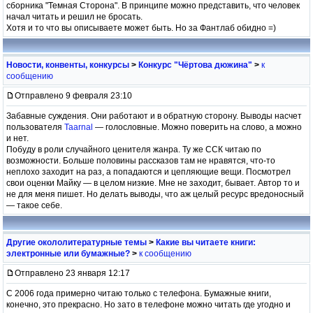
сборника "Темная Сторона". В принципе можно представить, что человек
начал читать и решил не бросать.
Хотя и то что вы описываете может быть. Но за Фантлаб обидно =)
Новости, конвенты, конкурсы
>
Конкурс "Чёртова дюжина"
>
к
сообщению
Отправлено 9 февраля 23:10
Забавные суждения. Они работают и в обратную сторону. Выводы насчет
пользователя
Taarnal
— голословные. Можно поверить на слово, а можно
и нет.
Побуду в роли случайного ценителя жанра. Ту же ССК читаю по
возможности. Больше половины рассказов там не нравятся, что-то
неплохо заходит на раз, а попадаются и цепляющие вещи. Посмотрел
свои оценки Майку — в целом низкие. Мне не заходит, бывает. Автор то и
не для меня пишет. Но делать выводы, что аж целый ресурс вредоносный
— такое себе.
Другие окололитературные темы
>
Какие вы читаете книги:
электронные или бумажные?
>
к сообщению
Отправлено 23 января 12:17
С 2006 года примерно читаю только с телефона. Бумажные книги,
конечно, это прекрасно. Но зато в телефоне можно читать где угодно и