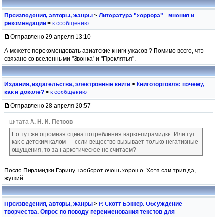
Произведения, авторы, жанры
>
Литература "хоррора" - мнения и
рекомендации
>
к сообщению
Отправлено 29 апреля 13:10
А можете порекомендовать азиатские книги ужасов ? Помимо всего, что
связано со вселенными "Звонка" и "Проклятья".
Издания, издательства, электронные книги
>
Книготорговля: почему,
как и доколе?
>
к сообщению
Отправлено 28 апреля 20:57
цитата
А. Н. И. Петров
Но тут же огромная сцена потребления нарко-пирамидки. Или тут
как с детским калом — если вещество вызывает только негативные
ощущения, то за наркотическое не считаем?
После Пирамидки Гарину наоборот очень хорошо. Хотя сам трип да,
жуткий
Произведения, авторы, жанры
>
Р. Скотт Бэккер. Обсуждение
творчества. Опрос по поводу переименования текстов для