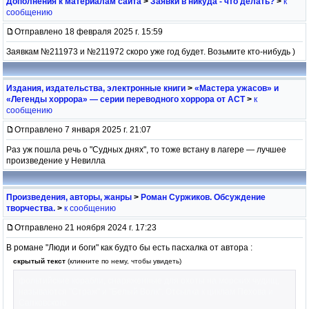
Дополнения к материалам сайта
>
Заявки в никуда - что делать?
>
к
сообщению
Отправлено 18 февраля 2025 г. 15:59
Заявкам №211973 и №211972 скоро уже год будет. Возьмите кто-нибудь )
Издания, издательства, электронные книги
>
«Мастера ужасов» и
«Легенды хоррора» — серии переводного хоррора от АСТ
>
к
сообщению
Отправлено 7 января 2025 г. 21:07
Раз уж пошла речь о "Судных днях", то тоже встану в лагере — лучшее
произведение у Невилла
Произведения, авторы, жанры
>
Роман Суржиков. Обсуждение
творчества.
>
к сообщению
Отправлено 21 ноября 2024 г. 17:23
В романе "Люди и боги" как будто бы есть пасхалка от автора :
скрытый текст
(кликните по нему, чтобы увидеть)
фольтийские корабли, снаряженные для охоты на морских чудищ,
называются "Страж" и "Белый Волк". Отсылка к циклам Пехова и
Сапковского.