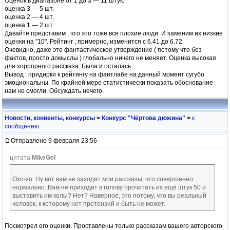
Оценок в диапазоне от 1 до 3 — 11 штук.
оценка 3 — 5 шт.
оценка 2 — 4 шт.
оценка 1 — 2 шт.
Давайте представим , что это тоже все плохие люди. И заменим их низкие
оценки на "10". Рейтинг , примерно, изменится с 6.41 до 6.72
Очевидно, даже это фантастическое утверждение ( потому что без
фактов, просто домыслы ) глобально ничего не меняет. Оценка высокая
для хоррорного рассказа. Была и осталась.
Вывод : придирки к рейтингу на фантлабе на данный момент сугубо
эмоциональны. По крайней мере статистически показать обоснование
нам не смогли. Обсуждать нечего.
Новости, конвенты, конкурсы
>
Конкурс "Чёртова дюжина"
>
к
сообщению
Отправлено 9 февраля 23:56
цитата
MikeGel
Охо-хо. Ну вот вам не заходят мои рассказы, что совершенно
нормально. Вам не приходит в голову прочитать их ещё штук 50 и
выставить им колы? Нет? Наверное, это потому, что вы реальный
человек, к которому нет претензий и быть не может.
Посмотрел его оценки. Проставлены только рассказам вашего авторского