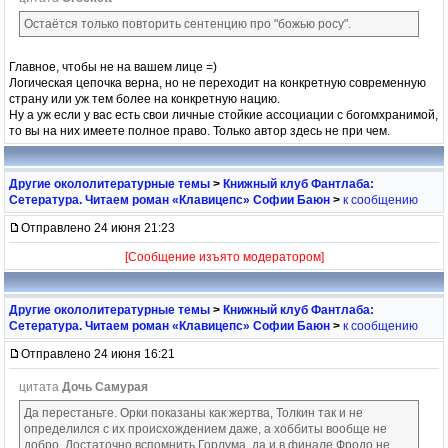
Остаётся только повторить сентенцию про "божью росу".
Главное, чтобы не на вашем лице =)
Логическая цепочка верна, но не переходит на конкретную современную
страну или уж тем более на конкретную нацию.
Ну а уж если у вас есть свои личные стойкие ассоциации с богомхранимой,
то вы на них имеете полное право. Только автор здесь не при чем.
Другие окололитературные темы
>
Книжный клуб Фантлаба:
Сетература. Читаем роман «Клавицепс» Софии Баюн
>
к сообщению
Отправлено 24 июня 21:23
[Сообщение изъято модератором]
Другие окололитературные темы
>
Книжный клуб Фантлаба:
Сетература. Читаем роман «Клавицепс» Софии Баюн
>
к сообщению
Отправлено 24 июня 16:21
цитата
Дочь Самурая
Да перестаньте. Орки показаны как жертва, Толкин так и не
определился с их происхождением даже, а хоббиты вообще не
добро. Достаточно вспомнить Горлума, да и в финале Фродо не