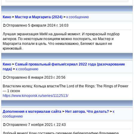
Кино
>
Мастер и Маргарита (2024)
>
к сообщению
Отправлено 5 февраля 2024 г. 16:03
Лучшая экранизация МиМ на данный момент. И прекрасный подбор
актеров. По некоторым позициям можно поспорить, но Мастер и
Маргарита попали в цель. Что немаловажно, Бегемот вышел не
кринжовый.
Кино
>
Самый провальный фильм/сериал 2022 года (разочарование
года)
>
к сообщению
Отправлено 8 января 2023 г. 20:56
Властелин колец: Кольца власти/The Lord of the Rings: The Rings of Power
— 1 сезон
https://www.kinopoisk.ru/series/1112513/
Дополнения к материалам сайта
>
Нет автора. Что делать?
>
к
сообщению
Отправлено 7 ноября 2021 г. 22:43
Добрый вечер! Хочу составить скромную библиографию Владимира