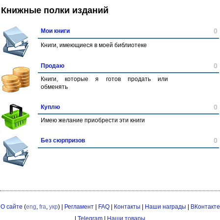
Книжные полки изданий
0
Мои книги
Книги, имеющиеся в моей библиотеке
0
Продаю
Книги, которые я готов продать или
обменять
0
Куплю
Имею желание приобрести эти книги
0
Без сюрпризов
О сайте
(
eng
,
fra
,
укр
) |
Регламент
|
FAQ
|
Контакты
|
Наши награды
|
ВКонтакте
|
Telegram
|
Наши товары