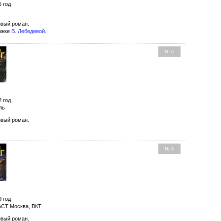
5 год
вый роман.
ожке
В. Лебедевой
.
№ 6
2 год
ль
вый роман.
№ 8
9 год
АСТ Москва, ВКТ
вый роман.