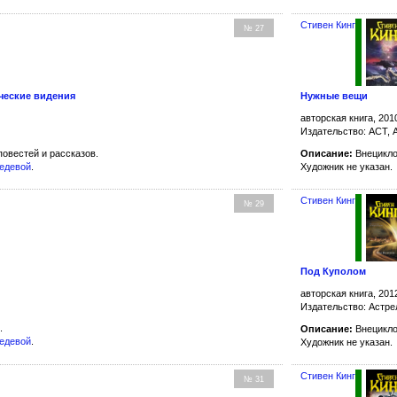
Стивен Кинг
№ 27
ческие видения
Нужные вещи
авторская книга, 201
Издательство: АСТ, 
овестей и рассказов.
Описание:
Внецикло
бедевой
.
Художник не указан.
Стивен Кинг
№ 29
Под Куполом
авторская книга, 201
Издательство: Астре
.
Описание:
Внецикло
бедевой
.
Художник не указан.
Стивен Кинг
№ 31