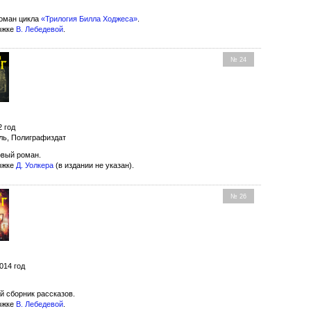
оман цикла
«Трилогия Билла Ходжеса»
.
ожке
В. Лебедевой
.
№ 24
2 год
ль, Полиграфиздат
вый роман.
ожке
Д. Уолкера
(в издании не указан).
№ 26
014 год
й сборник рассказов.
ожке
В. Лебедевой
.