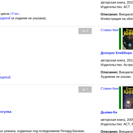
авторская книга, 201
Издательство: АСТ
 цикла
«Тэк»
.
Описание:
Внецикло
бедевой
(в издании не указана).
Иллюстрация на обл
Стивен Кинг
№ 5
Долорес Клейборн
авторская книга, 201
Издательство: Астре
Описание:
Внецикло
.
Художник не указан.
бедевой
.
Стивен Кинг
№ 7
огулка
Дьюма-Ки
авторская книга, 200
Издательство: АСТ, 
х романа, изданные под псевдонимом Ричард Бахман.
Описание:
Внецикло