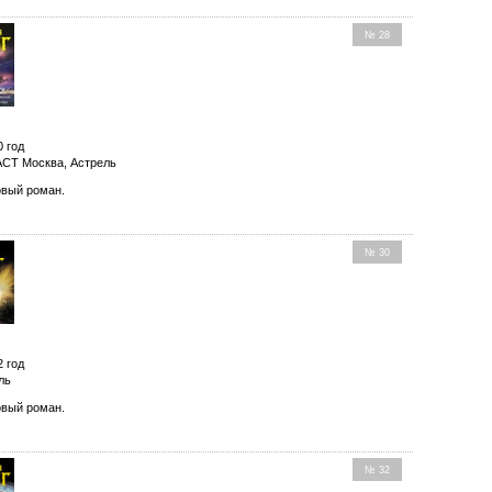
№ 28
0 год
АСТ Москва, Астрель
вый роман.
№ 30
2 год
ль
вый роман.
№ 32