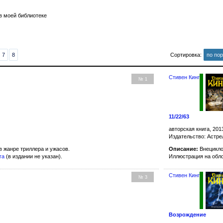
в моей библиотеке
7
8
Сортировка:
по по
Стивен Кинг
№ 1
11/22/63
авторская книга, 201
Издательство: Астре
в жанре триллера и ужасов.
Описание:
Внецикло
га
(в издании не указан).
Иллюстрация на обл
Стивен Кинг
№ 3
Возрождение