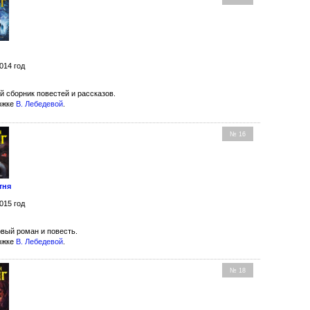
014 год
й сборник повестей и рассказов.
ожке
В. Лебедевой
.
№ 16
тня
015 год
вый роман и повесть.
ожке
В. Лебедевой
.
№ 18