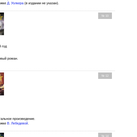
ожке
Д. Уолкера
(в издании не указан).
№ 10
4 год
вый роман.
№ 12
альное произведение.
ожке
В. Лебедевой
.
№ 14