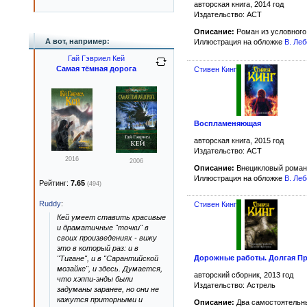
авторская книга, 2014 год
Издательство: АСТ
Описание:
Роман из условного
А вот, например:
Иллюстрация на обложке
В. Ле
Гай Гэвриел Кей
Самая тёмная дорога
Стивен Кинг
Воспламеняющая
авторская книга, 2015 год
Издательство: АСТ
2016
2006
Описание:
Внецикловый роман
Иллюстрация на обложке
В. Ле
Рейтинг:
7.65
(494)
Ruddy
:
Стивен Кинг
Кей умеет ставить красивые
и драматичные "точки" в
своих произведениях - вижу
это в который раз: и в
Дорожные работы. Долгая Пр
"Тигане", и в "Сарантийской
мозайке", и здесь. Думается,
авторский сборник, 2013 год
что хэппи-энды были
Издательство: Астрель
задуманы заранее, но они не
кажутся приторными и
Описание:
Два самостоятельны