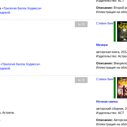
Издательство: АСТ
Описание:
Второй р
ла
«Трилогия Билла Ходжеса»
.
Иллюстрация на обл
бедевой
.
Стивен Кинг
№ 23
Мизери
авторская книга, 201
Издательство: Астре
Описание:
Внецикло
а
«Трилогия Билла Ходжеса»
.
Иллюстрация на обл
бедевой
.
Стивен Кинг
№ 25
Ночная смена
авторский сборник, 2
, Астрель
Издательство: АСТ
.
Описание:
Авторски
Иллюстрация на обл