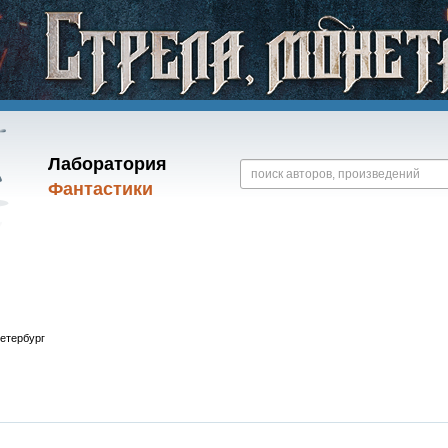
Лаборатория
Фантастики
етербург