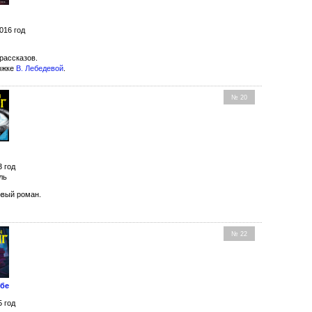
016 год
рассказов.
ожке
В. Лебедевой
.
№ 20
3 год
ль
вый роман.
№ 22
ебе
5 год