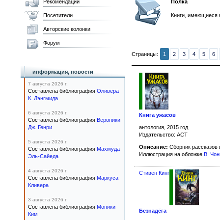
Рекомендации
Полка
Посетители
Книги, имеющиеся 
Авторские колонки
Форум
Страницы:
1
2
3
4
5
6
информация, новости
7 августа 2026 г.
Составлена библиография
Оливера
К. Лэнгмида
6 августа 2026 г.
Книга ужасов
Составлена библиография
Вероники
антология, 2015 год
Дж. Генри
Издательство: АСТ
5 августа 2026 г.
Описание:
Сборник рассказов 
Составлена библиография
Махмуда
Иллюстрация на обложке
В. Чон
Эль-Сайеда
4 августа 2026 г.
Стивен Кинг
Составлена библиография
Маркуса
Кливера
3 августа 2026 г.
Составлена библиография
Моники
Безнадёга
Ким