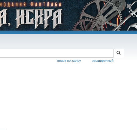
поиск по жанру
расширенный