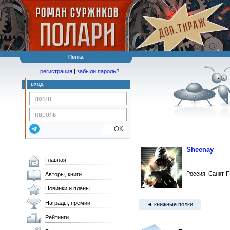
Полка
регистрация
|
забыли пароль?
вход
OK
Sheenay
Главная
Россия, Санкт-П
Авторы, книги
Новинки и планы
Награды, премии
◄ книжные полки
Рейтинги