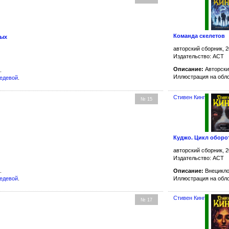
Команда скелетов
ных
авторский сборник, 2
Издательство: АСТ
Описание:
Авторски
.
Иллюстрация на обл
бедевой
.
Стивен Кинг
№ 15
Куджо. Цикл оборо
авторский сборник, 2
Издательство: АСТ
.
Описание:
Внецикло
бедевой
.
Иллюстрация на обл
Стивен Кинг
№ 17