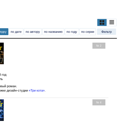
рядку
по дате
по автору
по названию
по году
по серии
Фильтр
№ 2
3 год
ль
вый роман.
ожке дизайн-студии
«Три кота»
.
№ 4