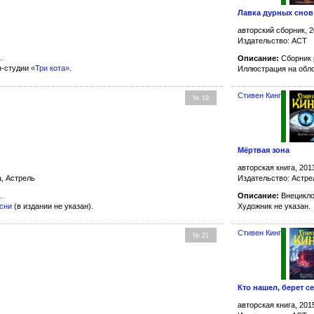
Лавка дурных снов
авторский сборник, 2
Издательство: АСТ
.
Описание:
Сборник 
н-студии
«Три кота»
.
Иллюстрация на обл
Стивен Кинг
№ 19
Мёртвая зона
авторская книга, 201
, Астрель
Издательство: Астре
.
Описание:
Внецикло
асни
(в издании не указан).
Художник не указан.
Стивен Кинг
№ 21
Кто нашел, берет с
авторская книга, 201