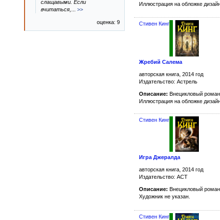
слащавыми. Если
Иллюстрация на обложке дизай
вчитаться,
...
>>
оценка: 9
Стивен Кинг
Жребий Салема
авторская книга, 2014 год
Издательство: Астрель
Описание:
Внецикловый роман
Иллюстрация на обложке дизай
Стивен Кинг
Игра Джералда
авторская книга, 2014 год
Издательство: АСТ
Описание:
Внецикловый роман
Художник не указан.
Стивен Кинг