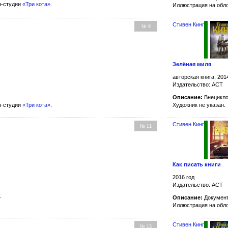
н-студии
«Три кота»
.
Иллюстрация на обл
Стивен Кинг
№ 9
Зелёная миля
авторская книга, 201
Издательство: АСТ
.
Описание:
Внецикло
н-студии
«Три кота»
.
Художник не указан.
Стивен Кинг
№ 11
Как писать книги
2016 год
Издательство: АСТ
.
Описание:
Документ
Иллюстрация на обл
Стивен Кинг
№ 13