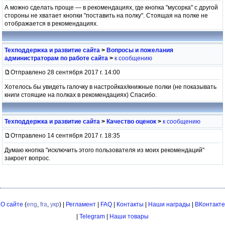
А можно сделать проще — в рекомендациях, где кнопка "мусорка" с другой
стороны не хватает кнопки "поставить на полку". Стоящая на полке не
отображается в рекомендациях.
Техподдержка и развитие сайта
>
Вопросы и пожелания
администраторам по работе сайта
>
к сообщению
Отправлено 28 сентября 2017 г. 14:00
Хотелось бы увидеть галочку в настройках/книжные полки (не показывать
книги стоящие на полках в рекомендациях) Спасибо.
Техподдержка и развитие сайта
>
Качество оценок
>
к сообщению
Отправлено 14 сентября 2017 г. 18:35
Думаю кнопка "исключить этого пользователя из моих рекомендаций"
закроет вопрос.
О сайте
(
eng
,
fra
,
укр
) |
Регламент
|
FAQ
|
Контакты
|
Наши награды
|
ВКонтакте
|
Telegram
|
Наши товары