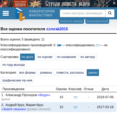
ЛАБОРАТОРИЯ
ФАНТАСТИКИ
поиск по жанру
расширенный
Все оценки посетителя
zzmrak2015
Всего оценок: 5 (выведено: 2)
Классифицировано произведений: 0 (
— классифицировано,
— не
классифицировано)
Сортировка:
по дате
по оценке
по названию
по автору
по году выхода
Категория:
все формы
романы
повести, рассказы
циклы
графические пр-ния
Произведение
Оценка
Классиф.
Отзыв
Дата
1. Александр Прозоров
«Ведун»
10
-
2018-07-06
[цикл]
2. Андрей Круз, Мария Круз
10
-
2017-03-18
«Земля лишних»
[роман-эпопея]