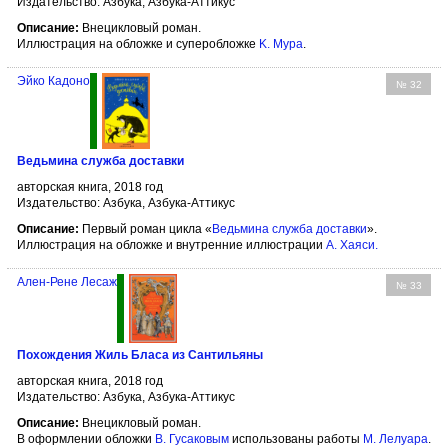
Издательство: Азбука, Азбука-Аттикус
Описание:
Внецикловый роман.
Иллюстрация на обложке и суперобложке
K. Мура
.
Эйко Кадоно
№ 32
Ведьмина служба доставки
авторская книга, 2018 год
Издательство: Азбука, Азбука-Аттикус
Описание:
Первый роман цикла «
Ведьмина служба доставки
».
Иллюстрация на обложке и внутренние иллюстрации
А. Хаяси
.
Ален-Рене Лесаж
№ 33
Похождения Жиль Бласа из Сантильяны
авторская книга, 2018 год
Издательство: Азбука, Азбука-Аттикус
Описание:
Внецикловый роман.
В оформлении обложки
В. Гусаковым
использованы работы
М. Лелуара
.