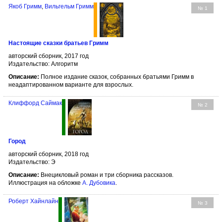
Якоб Гримм
,
Вильгельм Гримм
№ 1
Настоящие сказки братьев Гримм
авторский сборник, 2017 год
Издательство: Алгоритм
Описание:
Полное издание сказок, собранных братьями Гримм в
неадаптированном варианте для взрослых.
Клиффорд Саймак
№ 2
Город
авторский сборник, 2018 год
Издательство: Э
Описание:
Внецикловый роман и три сборника рассказов.
Иллюстрация на обложке
А. Дубовика
.
Роберт Хайнлайн
№ 3