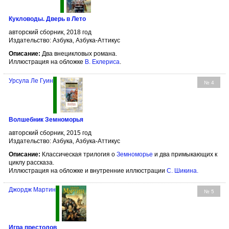
Кукловоды. Дверь в Лето
авторский сборник, 2018 год
Издательство: Азбука, Азбука-Аттикус
Описание:
Два внецикловых романа.
Иллюстрация на обложке
В. Еклериса
.
Урсула Ле Гуин
№ 4
Волшебник Земноморья
авторский сборник, 2015 год
Издательство: Азбука, Азбука-Аттикус
Описание:
Классическая трилогия о
Земноморье
и два примыкающих к
циклу рассказа.
Иллюстрация на обложке и внутренние иллюстрации
С. Шикина
.
Джордж Мартин
№ 5
Игра престолов