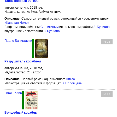
Таинственный остров
авторская книга, 2018 год
Издательство: Азбука, Азбука-Аттикус
Описание:
Самостоятельный роман, относящийся к условному циклу
«Капитан Немо»
.
В оформлении обложки
С. Шикиным
использованы работы
З. Буриана
;
внутренние иллюстрации
З. Буриана
.
Паоло Бачигалупи
№ 15
Разрушитель кораблей
авторская книга, 2018 год
Издательство: Э: Fanzon
Описание:
Первый роман одноимённого
цикла
.
Иллюстрация на обложке и форзацах
В. Половцева
.
Робин Хобб
№ 16
Волшебный корабль