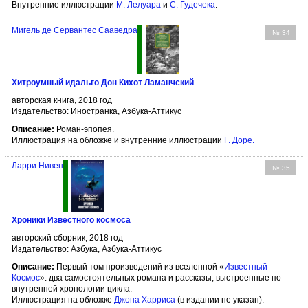
Внутренние иллюстрации
М. Лелуара
и
C. Гудечека
.
Мигель де Сервантес Сааведра
№ 34
Хитроумный идальго Дон Кихот Ламанчский
авторская книга, 2018 год
Издательство: Иностранка, Азбука-Аттикус
Описание:
Роман-эпопея.
Иллюстрация на обложке и внутренние иллюстрации
Г. Доре
.
Ларри Нивен
№ 35
Хроники Известного космоса
авторский сборник, 2018 год
Издательство: Азбука, Азбука-Аттикус
Описание:
Первый том произведений из вселенной «
Известный
Космос
»: два самостоятельных романа и рассказы, выстроенные по
внутренней хронологии цикла.
Иллюстрация на обложке
Джона Харриса
(в издании не указан).