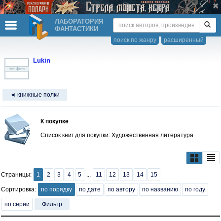
ЛАБОРАТОРИЯ
ФАНТАСТИКИ
поиск по жанру
расширенный
Lukin
◄ книжные полки
К покупке
Список книг для покупки: Художественная литература
Страницы:
1
2
3
4
5
...
11
12
13
14
15
Сортировка:
по порядку
по дате
по автору
по названию
по году
по серии
Фильтр