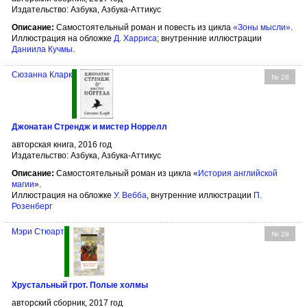
Издательство: Азбука, Азбука-Аттикус
Описание:
Самостоятельный роман и повесть из цикла
«Зоны мысли»
.
Иллюстрация на обложке
Д. Харриса
; внутренние иллюстрации
Даниила Кучмы
.
Сюзанна Кларк
№ 28
Джонатан Стрендж и мистер Норрелл
авторская книга, 2016 год
Издательство: Азбука, Азбука-Аттикус
Описание:
Cамостоятельный роман из цикла «
История английской
магии
».
Иллюстрация на обложке
У. Вебба
, внутренние иллюстрации
П.
Розенберг
Мэри Стюарт
№ 29
Хрустальный грот. Полые холмы
авторский сборник, 2017 год