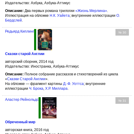
Издательство: Азбука, Азбука-Аттикус
Описание:
Два первых романа трилогии
«Жизнь Мерлина»
.
Иллюстрация на обложке
Н.К. Уайета
; внутренние иллюстрации
О.
Бердслей
.
Редьярд Киплинг
№ 30
Сказки старой Англии
авторский сборник, 2014 год
Издательство: Иностранка, Азбука-Аттикус
Описание:
Полное собрание рассказов и стихотворений из цикла
«
Сказки Старой Англии
».
На обложке — фрагмент картины
Д.-Ф. Уоттса
; внутренние
иллюстрации
Ч. Брока
,
Х.Р. Миллара
.
Аластер Рейнольдс
№ 31
Обреченный мир
авторская книга, 2016 год