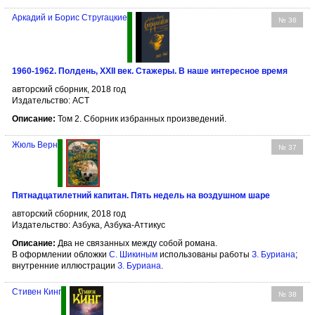
Аркадий и Борис Стругацкие
№ 36
1960-1962. Полдень, XXII век. Стажеры. В наше интересное время
авторский сборник, 2018 год
Издательство: АСТ
Описание:
Том 2. Сборник избранных произведений.
Жюль Верн
№ 37
Пятнадцатилетний капитан. Пять недель на воздушном шаре
авторский сборник, 2018 год
Издательство: Азбука, Азбука-Аттикус
Описание:
Два не связанных между собой романа.
В оформлении обложки
С. Шикиным
использованы работы
З. Буриана
;
внутренние иллюстрации
З. Буриана
.
Стивен Кинг
№ 38