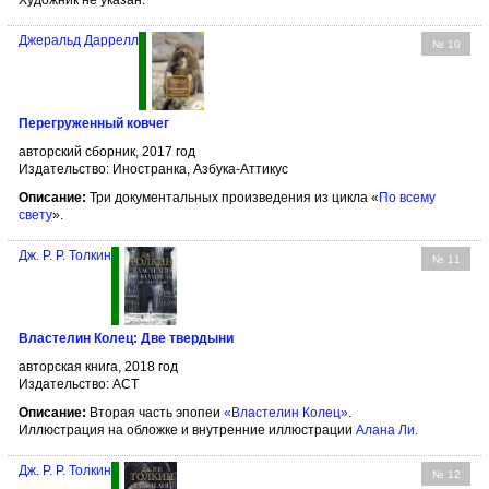
Художник не указан.
Джеральд Даррелл
№ 10
Перегруженный ковчег
авторский сборник, 2017 год
Издательство: Иностранка, Азбука-Аттикус
Описание:
Три документальных произведения из цикла «
По всему
свету
».
Дж. Р. Р. Толкин
№ 11
Властелин Колец: Две твердыни
авторская книга, 2018 год
Издательство: АСТ
Описание:
Вторая часть эпопеи
«Властелин Колец»
.
Иллюстрация на обложке и внутренние иллюстрации
Алана Ли
.
Дж. Р. Р. Толкин
№ 12