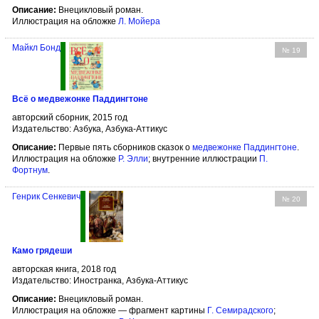
Описание:
Внецикловый роман.
Иллюстрация на обложке
Л. Мойера
Майкл Бонд
№ 19
Всё о медвежонке Паддингтоне
авторский сборник, 2015 год
Издательство: Азбука, Азбука-Аттикус
Описание:
Первые пять сборников сказок о
медвежонке Паддингтоне
.
Иллюстрация на обложке
Р. Элли
; внутренние иллюстрации
П.
Фортнум
.
Генрик Сенкевич
№ 20
Камо грядеши
авторская книга, 2018 год
Издательство: Иностранка, Азбука-Аттикус
Описание:
Внецикловый роман.
Иллюстрация на обложке — фрагмент картины
Г. Семирадского
;