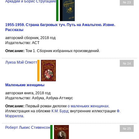
Аркадий и Борис Стругацкие
№ 23
1955-1959. Страна багровых туч. Путь на Амальтею. Извне.
Рассказы
авторский сборник, 2018 год
Издательство: АСТ
Описание:
Том 1. Сборник избранных произведений.
Луиза Мэй Олкотт
№ 24
Маленькие женщины
авторская книга, 2018 год
Издательство: Азбука, Азбука-Аттикус
Описание:
Первый роман дилогии
о маленьких женщинах
.
Иллюстрация на обложке
К.М. Бурд
; внутренние иллюстрации
Ф.
Мэррилла
.
Роберт Льюис Стивенсон
№ 25