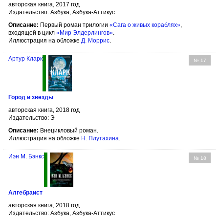
авторская книга, 2017 год
Издательство: Азбука, Азбука-Аттикус
Описание:
Первый роман трилогии
«Сага о живых кораблях»
,
входящей в цикл
«Мир Элдерлингов»
.
Иллюстрация на обложке
Д. Моррис
.
Артур Кларк
№ 17
Город и звезды
авторская книга, 2018 год
Издательство: Э
Описание:
Внецикловый роман.
Иллюстрация на обложке
Н. Плутахина
.
Иэн М. Бэнкс
№ 18
Алгебраист
авторская книга, 2018 год
Издательство: Азбука, Азбука-Аттикус