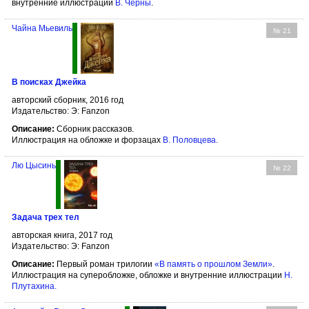
внутренние иллюстрации
В. Черны
.
Чайна Мьевиль
№ 21
В поисках Джейка
авторский сборник, 2016 год
Издательство: Э: Fanzon
Описание:
Сборник рассказов.
Иллюстрация на обложке и форзацах
В. Половцева
.
Лю Цысинь
№ 22
Задача трех тел
авторская книга, 2017 год
Издательство: Э: Fanzon
Описание:
Первый роман трилогии
«В память о прошлом Земли»
.
Иллюстрация на суперобложке, обложке и внутренние иллюстрации
Н.
Плутахина
.