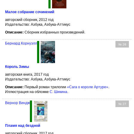
Малое собрание сочинений
авторский сборник, 2012 год
Издательство: Азбука, Азбука-Аттикус
Описание:
Сборник избранных произведений.
Бернард Корнуэлл
№ 26
Король Зимы
авторская книга, 2017 год
Издательство: Азбука, Азбука-Аттикус
Описание:
Первый роман трилогии
«Сага о короле Артуре»
.
Иллюстрация на обложке
С. Шикина
.
Вернор Виндж
№ 27
Пламя над бездной
авторский сборник, 2017 год