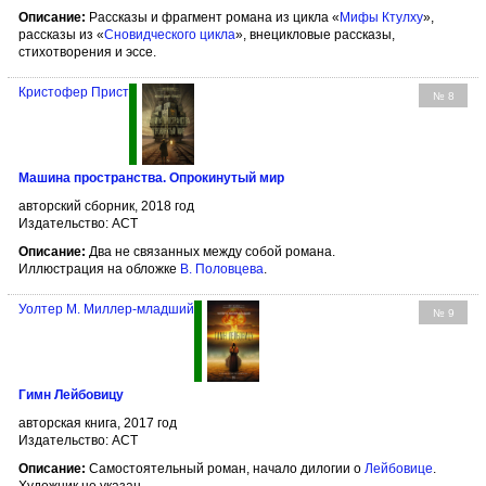
Описание:
Рассказы и фрагмент романа из цикла «
Мифы Ктулху
»,
рассказы из «
Сновидческого цикла
», внецикловые рассказы,
стихотворения и эссе.
Кристофер Прист
№ 8
Машина пространства. Опрокинутый мир
авторский сборник, 2018 год
Издательство: АСТ
Описание:
Два не связанных между собой романа.
Иллюстрация на обложке
В. Половцева
.
Уолтер М. Миллер-младший
№ 9
Гимн Лейбовицу
авторская книга, 2017 год
Издательство: АСТ
Описание:
Самостоятельный роман, начало дилогии о
Лейбовице
.