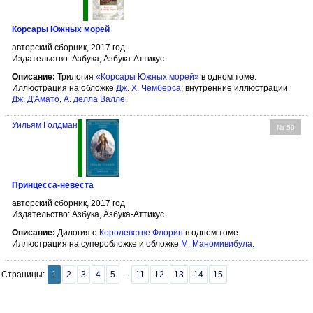
Корсары Южных морей
авторский сборник, 2017 год
Издательство: Азбука, Азбука-Аттикус
Описание:
Трилогия
«Корсары Южных морей»
в одном томе.
Иллюстрация на обложке
Дж. Х. Чемберса
; внутренние иллюстрации
Дж. Д'Амато
,
А. делла Валле
.
Уильям Голдман
№ 50
Принцесса-невеста
авторский сборник, 2017 год
Издательство: Азбука, Азбука-Аттикус
Описание:
Дилогия о
Королевстве Флорин
в одном томе.
Иллюстрация на суперобложке и обложке
М. Маномивибула
.
Страницы:
1
2
3
4
5
...
11
12
13
14
15