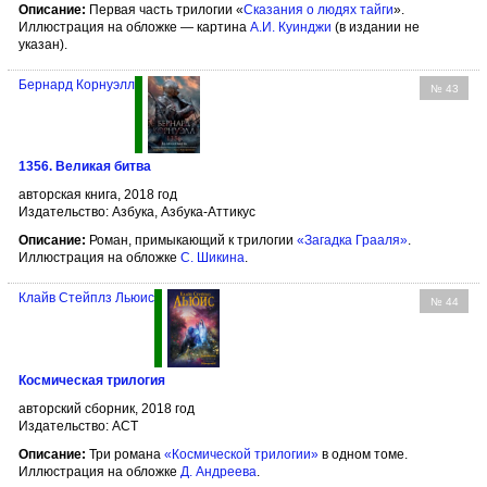
Описание:
Первая часть трилогии «
Сказания о людях тайги
».
Иллюстрация на обложке — картина
А.И. Куинджи
(в издании не
указан).
Бернард Корнуэлл
№ 43
1356. Великая битва
авторская книга, 2018 год
Издательство: Азбука, Азбука-Аттикус
Описание:
Роман, примыкающий к трилогии
«Загадка Грааля»
.
Иллюстрация на обложке
С. Шикина
.
Клайв Стейплз Льюис
№ 44
Космическая трилогия
авторский сборник, 2018 год
Издательство: АСТ
Описание:
Три романа
«Космической трилогии»
в одном томе.
Иллюстрация на обложке
Д. Андреева
.