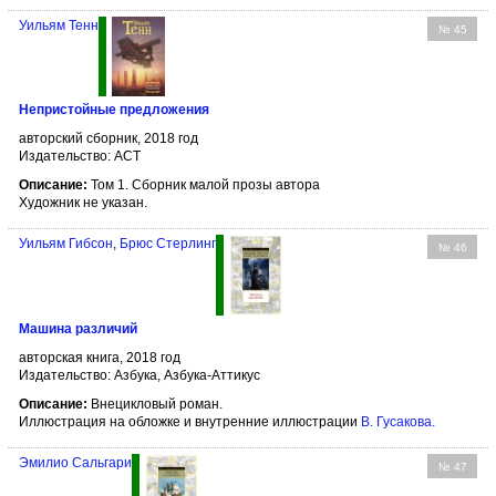
Уильям Тенн
№ 45
Непристойные предложения
авторский сборник, 2018 год
Издательство: АСТ
Описание:
Том 1. Сборник малой прозы автора
Художник не указан.
Уильям Гибсон
,
Брюс Стерлинг
№ 46
Машина различий
авторская книга, 2018 год
Издательство: Азбука, Азбука-Аттикус
Описание:
Внецикловый роман.
Иллюстрация на обложке и внутренние иллюстрации
В. Гусакова
.
Эмилио Сальгари
№ 47