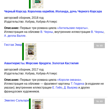
Черный Корсар. Королева карибов. Иоланда, дочь Черного Корсара
авторский сборник, 2018 год
Издательство: Азбука, Азбука-Аттикус
Описание:
Первые три романа цикла
«Антильские пираты»
.
Иллюстрация на обложке
В. Черны
, внутренние иллюстрации
В. Черны
,
А. делла Валле
.
Гюстав Эмар
№ 48
Авантюристы. Морские бродяги. Золотая Кастилия
авторский сборник, 2017 год
Издательство: Азбука, Азбука-Аттикус
Описание:
Первые три романа цикла
«Короли океана»
.
Иллюстрация на обложке — фрагмент картины
Т. Гюдена
(в издании не
указан); внутренние иллюстрации
Е. Гийо
,
Д. Вьержа
и других
французских художников.
Эмилио Сальгари
№ 49