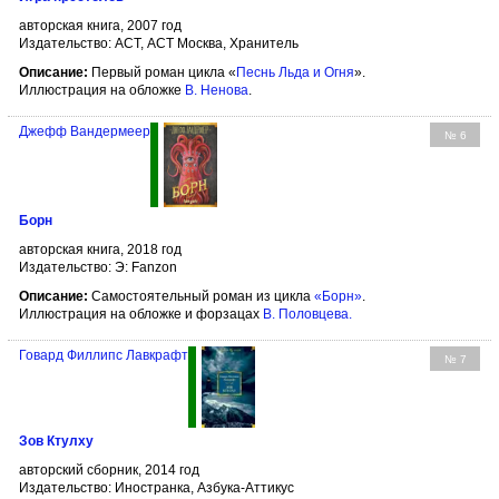
авторская книга, 2007 год
Издательство: АСТ, АСТ Москва, Хранитель
Описание:
Первый роман цикла «
Песнь Льда и Огня
».
Иллюстрация на обложке
В. Ненова
.
Джефф Вандермеер
№ 6
Борн
авторская книга, 2018 год
Издательство: Э: Fanzon
Описание:
Самостоятельный роман из цикла
«Борн»
.
Иллюстрация на обложке и форзацах
В. Половцева
.
Говард Филлипс Лавкрафт
№ 7
Зов Ктулху
авторский сборник, 2014 год
Издательство: Иностранка, Азбука-Аттикус