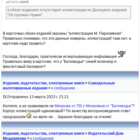
цитата
ramir
в обеих изданиях отсутствуют иллюстрации из Донецкого издания
"Осторожно-Чужие"
В карточках обоих изданий указаны "иллюстрации М. Пархоменко".
Правильно понимаю, что эти данные неверны, иллюстраций таки нет, и
карточки надо править?
Господа, благодарю, практически исчерпывающая информация
Правильно вижу в карточке, что у "Беловодья" синий коленкор и
фиолетовый балакрон?
Издания, издательства, электронные книги
>
Самодельные
малотиражные издания
>
к сообщению
Отправлено 13 марта 2023 г. 21:21
Коллеги, а не сравнивали ли
Меерова от ПБ
с
Мееровым от "Беловодья"
?
Корпус иллюстраций одинаковый? По качеству воспроизведения ответ
предсказуем
, но мало ли ... Заранее благодарю за отклик!
Издания, издательства, электронные книги
>
Издательский Дом
Мещерякова
>
к сообщению