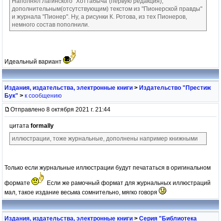
Наполнял Лагинского "Хоттабыча"(первую редакция),
дополнительным(отсутствующим) текстом из "Пионерской правды"
и журнала "Пионер". Ну, а рисунки К. Ротова, из тех Пионеров,
немного состав пополнили.
Идеальный вариант
Издания, издательства, электронные книги
>
Издательство "Престиж
Бук"
>
к сообщению
Отправлено 8 октября 2021 г. 21:44
цитата
formally
иллюстрации, тоже журнальные, дополнены например книжными
Только если журнальные иллюстрации будут печататься в оригинальном
формате
Если же рамочный формат для журнальных иллюстраций
мал, такое издание весьма сомнительно, мягко говоря
Издания, издательства, электронные книги
>
Серия "Библиотека