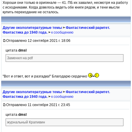
Хороши они только в оригинале — 41. ПБ их завалил, несмотря на работу
с исходниками. Когда довелось видеть обе книги рядом, и тени мысли
купить переиздание не осталось.
Другие окололитературные темы
>
Фантастический раритет.
Фантастика до 1940 года.
>
к сообщению
Отправлено 12 сентября 2021 г. 18:06
цитата
dmsl
Заменил на pdf
"Вот и ответ, вот и разгадка!" Благодарю сердечно
Другие окололитературные темы
>
Фантастический раритет.
Фантастика до 1940 года.
>
к сообщению
Отправлено 11 сентября 2021 г. 23:45
цитата
dmsl
журнальный Крапивин