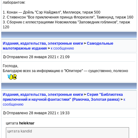
лаборантом:
1. Конан — Дойль "Сэр Найджел", Миллиорк, тираж 500
2. Стивенсон "Все приключения принца Флоризеля", Таменунд, тираж 160
3. Сборник с иллюстрациями Новожилова "Заповедник гоблинов", тираж
120
Издания, издательства, электронные книги
>
Самодельные
малотиражные издания
>
к сообщению
Отправлено 28 января 2021 г. 21:09
Господа,
Благодарю всех за информацию о "Юпитере" — существенно, полезно
Издания, издательства, электронные книги
>
Серия "Библиотека
приключений и научной фантастики" (Рамочка, Золотая рамка)
>
к
сообщению
Отправлено 28 января 2021 г. 19:33
цитата
heleknar
цитата kandid