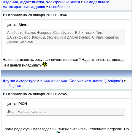
Издания, издательства, электронные книги
>
Самодельные
малотиражные издания
>
к сообщению
Отправлено 28 января 2021 г. 18:46
цитата
Alex.
Альберто Васкес-Фигероа. Сьенфуэгос. В 2-х томах. Том
1.Сьенфуэгос. Карибы. Уголёк. Том 2.Монтенегро. Силач. Харагуа.
Земля бизонов.
На неназываемых ресурсах ничего не лежит? Надо ж почитать, прежде
чем деньги вкладывать
Другая литература
>
Книжная серия "Больше чем книга" ("Азбука")
>
к
сообщению
Отправлено 26 января 2021 г. 22:45
цитата
PION
.Верн хорошо сделаны
Кроме редактуры переводов "20 тысяч лье" и "Таинственного острова". Но