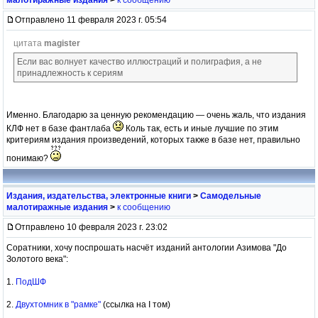
Отправлено 11 февраля 2023 г. 05:54
цитата
magister
Если вас волнует качество иллюстраций и полиграфия, а не
принадлежность к сериям
Именно. Благодарю за ценную рекомендацию — очень жаль, что издания
КЛФ нет в базе фантлаба
Коль так, есть и иные лучшие по этим
критериям издания произведений, которых также в базе нет, правильно
понимаю?
Издания, издательства, электронные книги
>
Самодельные
малотиражные издания
>
к сообщению
Отправлено 10 февраля 2023 г. 23:02
Соратники, хочу поспрошать насчёт изданий антологии Азимова "До
Золотого века":
1.
ПодШФ
2.
Двухтомник в "рамке"
(ссылка на I том)