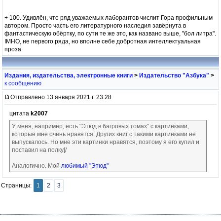
+ 100. Удивлён, что ряд уважаемых лаборантов числит Гора профильным
автором. Просто часть его литературного наследия завёрнута в
фантастическую обёртку, по сути те же это, как названо выше, "бол литра".
IMHO, не первого ряда, но вполне себе добротная интеллектуальная
проза.
Издания, издательства, электронные книги
>
Издательство "Азбука"
>
к сообщению
Отправлено 13 января 2021 г. 23:28
цитата
k2007
У меня, например, есть "Этюд в багровых томах" с картинками,
которые мне очень нравятся. Других книг с такими картинками не
выпускалось. Но мне эти картинки нравятся, поэтому я его купил и
поставил на полку[/
Аналогично. Мой
любимый "Этюд"
Страницы:
1
2
3