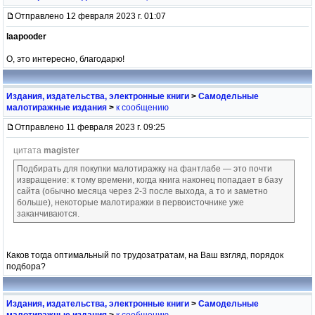
Отправлено 12 февраля 2023 г. 01:07
laapooder
О, это интересно, благодарю!
Издания, издательства, электронные книги
>
Самодельные
малотиражные издания
>
к сообщению
Отправлено 11 февраля 2023 г. 09:25
цитата
magister
Подбирать для покупки малотиражку на фантлабе — это почти
извращение: к тому времени, когда книга наконец попадает в базу
сайта (обычно месяца через 2-3 после выхода, а то и заметно
больше), некоторые малотиражки в первоисточнике уже
заканчиваются.
Каков тогда оптимальный по трудозатратам, на Ваш взгляд, порядок
подбора?
Издания, издательства, электронные книги
>
Самодельные
малотиражные издания
>
к сообщению