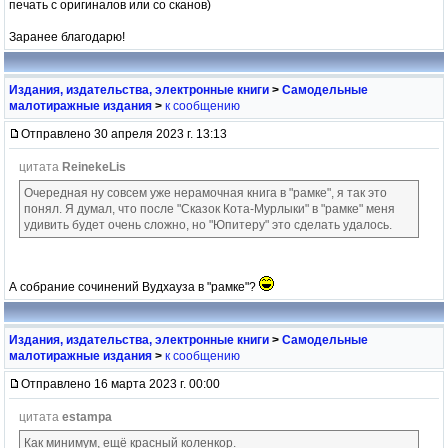
печать с оригиналов или со сканов)
Заранее благодарю!
Издания, издательства, электронные книги
>
Самодельные
малотиражные издания
>
к сообщению
Отправлено 30 апреля 2023 г. 13:13
цитата
ReinekeLis
Очередная ну совсем уже нерамочная книга в "рамке", я так это
понял. Я думал, что после "Сказок Кота-Мурлыки" в "рамке" меня
удивить будет очень сложно, но "Юпитеру" это сделать удалось.
А собрание сочинений Вудхауза в "рамке"?
Издания, издательства, электронные книги
>
Самодельные
малотиражные издания
>
к сообщению
Отправлено 16 марта 2023 г. 00:00
цитата
estampa
Как минимум, ещё красный коленкор.