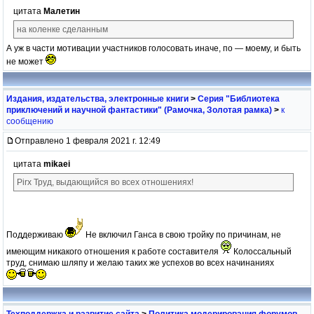
цитата
Малетин
на коленке сделанным
А уж в части мотивации участников голосовать иначе, по — моему, и быть
не может
Издания, издательства, электронные книги
>
Серия "Библиотека
приключений и научной фантастики" (Рамочка, Золотая рамка)
>
к
сообщению
Отправлено 1 февраля 2021 г. 12:49
цитата
mikaei
Pirx Труд, выдающийся во всех отношениях!
Поддерживаю
Не включил Ганса в свою тройку по причинам, не
имеющим никакого отношения к работе составителя
Колоссальный
труд, снимаю шляпу и желаю таких же успехов во всех начинаниях
Техподдержка и развитие сайта
>
Политика модерирования форумов,