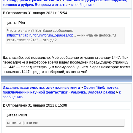
колонок и рубрик. Вопросы и ответы
>
к сообщению
Отправлено 31 января 2021 г. 15:54
цитата
Pirx
Что это значит? Вот Ваше сообщение:
https://fantlab.ru/forum/forum15page1/top
... — никуда не делось. "В
статистике сайта" — это где?
Да, спасибо, всё нормально. Моё сообщение открыло страницу 1447. При
перезагрузке я некоторое время видел последней предыдущую страницу
— 1446 — с предшествующим моему сообщением. Через некоторое время
появилась 1447 с рядом сообщений, включая моё.
Издания, издательства, электронные книги
>
Серия "Библиотека
приключений и научной фантастики" (Рамочка, Золотая рамка)
>
к
сообщению
Отправлено 31 января 2021 г. 15:08
цитата
PION
может и фотки его