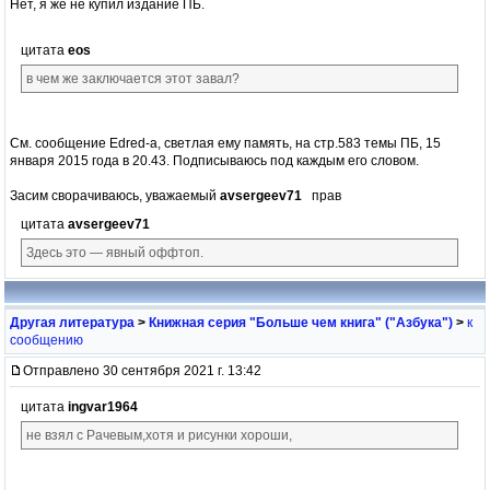
Нет, я же не купил издание ПБ.
цитата
eos
в чем же заключается этот завал?
См. сообщение Edred-a, светлая ему память, на стр.583 темы ПБ, 15
января 2015 года в 20.43. Подписываюсь под каждым его словом.
Засим сворачиваюсь, уважаемый
avsergeev71
прав
цитата
avsergeev71
Здесь это — явный оффтоп.
Другая литература
>
Книжная серия "Больше чем книга" ("Азбука")
>
к
сообщению
Отправлено 30 сентября 2021 г. 13:42
цитата
ingvar1964
не взял с Рачевым,хотя и рисунки хороши,