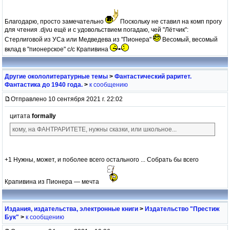
Благодарю, просто замечательно
Поскольку не ставил на комп прогу
для чтения .djvu ещё и с удовольствием погадаю, чей "Лётчик":
Стерлиговой из УСа или Медведева из "Пионера"
Весомый, весомый
вклад в "пионерское" с/с Крапивина
Другие окололитературные темы
>
Фантастический раритет.
Фантастика до 1940 года.
>
к сообщению
Отправлено 10 сентября 2021 г. 22:02
цитата
formally
кому, на ФАНТРАРИТЕТЕ, нужны сказки, или школьное...
+1 Нужны, может, и поболее всего остального ... Собрать бы всего
Крапивина из Пионера — мечта
Издания, издательства, электронные книги
>
Издательство "Престиж
Бук"
>
к сообщению