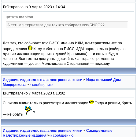
Отправлено 9 марта 2023 г. 14:34
цитата
manitou
А есть альтернатива для тех кто собирает всю БИСС??
Для тех, кто собирает всю БИСС именно ИДМ, альтернативы нет по
определению
Кому собственно БИСС ИДМ параллельна (собираю
лучшие иллюстрации произведений Крапивина) — и есть, и будет,
конечно. Все тексты доступны, достойных автора современных
художников — уровня Мельникова и Стерлиговой — подожду.
Издания, издательства, электронные книги
>
Издательский Дом
Мещерякова
>
к сообщению
Отправлено 7 марта 2023 г. 13:02
Сначала внимательно рассмотрим иллюстрации
Тогда и решим, брать
— не брать
Издания, издательства, электронные книги
>
Самодельные
малотиражные издания
>
к сообщению