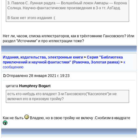
3. Павлов С. Лунная радуга — Волшебный локон Ампары — Корона
Солнца. Научно-фантастические произведения в 3-х тт. АзГард.
В базе нет этого издания :(
Нет ли, часом, списка иллюстраторов, как в трёхтомнике Гансовского? Или
раздел "Источники" и про иллюстрации тоже?
Издания, издательства, электронные книги
>
Серия "Библиотека
приключений и научной фантастики" (Рамочка, Золотая рамка)
>
к
сообщению
Отправлено 28 января 2021 г. 19:23
цитата
Humphrey Bogart
есть кто-нибудь кто владеет 3-м Гансовского("Кассиопея")и не
включил его в призовую тройку?
Как не быть
Владею, но в свою тройку не включу .Снобизм в квадрате