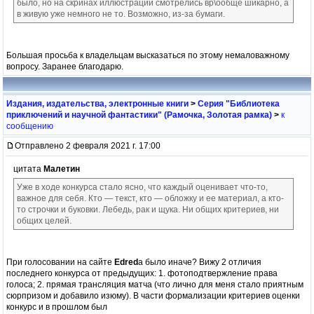
было, но на скринах иллюстрации смотрелись вр\ообще шикарно, а
в живую уже немного не то. Возможно, из-за бумаги.
Большая просьба к владельцам высказаться по этому немаловажному
вопросу. Заранее благодарю.
Издания, издательства, электронные книги
>
Серия "Библиотека
приключений и научной фантастики" (Рамочка, Золотая рамка)
>
к
сообщению
Отправлено 2 февраля 2021 г. 17:00
цитата
Малетин
Уже в ходе конкурса стало ясно, что каждый оценивает что-то,
важное для себя. Кто — текст, кто — обложку и ее материал, а кто-
то строчки и буковки. Лебедь, рак и щука. Ни общих критериев, ни
общих целей.
При голосовании на сайте
Edred
a было иначе? Вижу 2 отличия
последнего конкурса от предыдущих: 1. фотоподтвержление права
голоса; 2. прямая трансляция матча (что лично для меня стало приятным
сюрпризом и добавило изюму). В части формализации критериев оценки
конкурс и в прошлом был