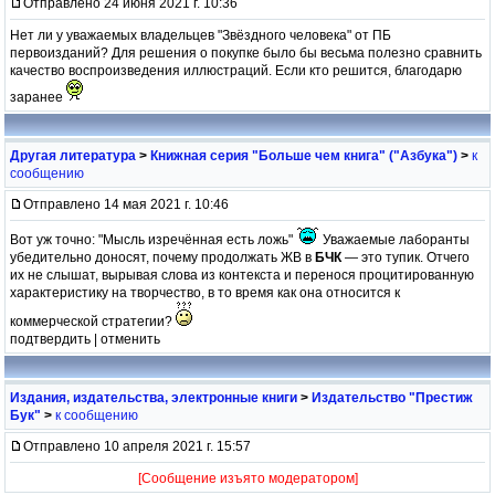
Отправлено 24 июня 2021 г. 10:36
Нет ли у уважаемых владельцев "Звёздного человека" от ПБ
первоизданий? Для решения о покупке было бы весьма полезно сравнить
качество воспроизведения иллюстраций. Если кто решится, благодарю
заранее
Другая литература
>
Книжная серия "Больше чем книга" ("Азбука")
>
к
сообщению
Отправлено 14 мая 2021 г. 10:46
Вот уж точно: "Мысль изречённая есть ложь"
Уважаемые лаборанты
убедительно доносят, почему продолжать ЖВ в
БЧК
— это тупик. Отчего
их не слышат, вырывая слова из контекста и перенося процитированную
характеристику на творчество, в то время как она относится к
коммерческой стратегии?
подтвердить | отменить
Издания, издательства, электронные книги
>
Издательство "Престиж
Бук"
>
к сообщению
Отправлено 10 апреля 2021 г. 15:57
[Сообщение изъято модератором]