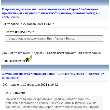
Издания, издательства, электронные книги
>
Серия "Библиотека
приключений и научной фантастики" (Рамочка, Золотая рамка)
>
к
сообщению
Отправлено 27 марта 2021 г. 06:57
цитата
89605167502
... будем ждать продолжения Брет Гарта и Бирса.
Дай Бог, также очень надеюсь и желаю всем причастным к их изданию
творческих удач
Другая литература
>
Книжная серия "Больше чем книга" ("Азбука")
>
к
сообщению
Отправлено 10 февраля 2021 г. 16:42
цитата
pacher
На мой взгляд полностраничные цветные иллюстрации там
слишком затемнили по сравнению со сканами, выложенными на
Фантлабе. Вот парочка примеров. Может оно конечно так и нужно