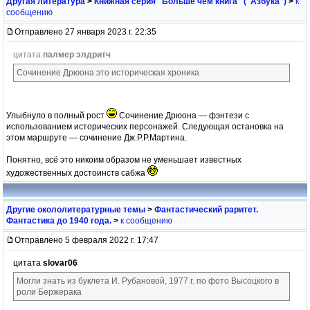
Другая литература
>
Книжная серия "Больше чем книга" ("Азбука")
>
к
сообщению
Отправлено 27 января 2023 г. 22:35
цитата
палмер элдритч
Сочинение Дрюона это историческая хроника
Улыбнуло в полный рост
Сочинение Дрюона — фэнтези с
использованием исторических персонажей. Следующая остановка на
этом маршруте — сочинение Дж.Р.Р.Мартина.
Понятно, всё это никоим образом не уменьшает известных
художественных достоинств сабжа
Другие окололитературные темы
>
Фантастический раритет.
Фантастика до 1940 года.
>
к сообщению
Отправлено 5 февраля 2022 г. 17:47
цитата
slovar06
Могли знать из буклета И. Рубановой, 1977 г. по фото Высоцкого в
роли Бержерака