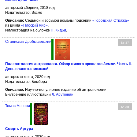
авторский сборник, 2018 год
Издательство: Эксмо
Описание:
Седьмой и восьмой романы подсерии
«Городская Стража»
из цикла
«Плоский мир»
.
Иллюстрация на обложке
П. Кидби
.
Станислав Дробышевский
№ 37
Палеонтология антрополога. Обзор живого прошлого Земли. Часть II.
День планеты: мезозой
авторская книга, 2020 год
Издательство: Бомбора
Описание:
Научно-популярное издание об антропологии.
Внутренние иллюстрации
Л. Арутюнян
.
Томас Мэлори
№ 38
Смерть Артура
авторская книга, 2020 год