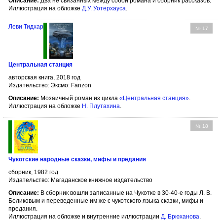
Описание:
Два не связанных между собой романа и сборник рассказов.
Иллюстрация на обложке
Д.У. Уотерхауса
.
Леви Тидхар
№ 17
Центральная станция
авторская книга, 2018 год
Издательство: Эксмо: Fanzon
Описание:
Мозаичный роман из цикла
«Центральная станция»
.
Иллюстрация на обложке
Н. Плутахина
.
№ 18
Чукотские народные сказки, мифы и предания
сборник, 1982 год
Издательство: Магаданское книжное издательство
Описание:
В сборник вошли записанные на Чукотке в 30-40-е годы Л. В.
Беликовым и переведенные им же с чукотского языка сказки, мифы и
предания.
Иллюстрация на обложке и внутренние иллюстрации
Д. Брюханова
.