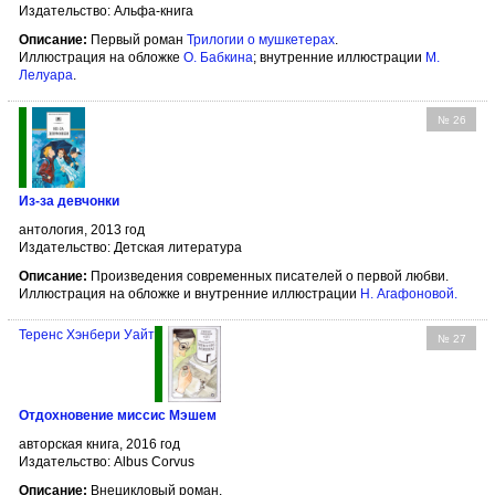
Издательство: Альфа-книга
Описание:
Первый роман
Трилогии о мушкетерах
.
Иллюстрация на обложке
О. Бабкина
; внутренние иллюстрации
М.
Лелуара
.
№ 26
Из-за девчонки
антология, 2013 год
Издательство: Детская литература
Описание:
Произведения современных писателей о первой любви.
Иллюстрация на обложке и внутренние иллюстрации
Н. Агафоновой
.
Теренс Хэнбери Уайт
№ 27
Отдохновение миссис Мэшем
авторская книга, 2016 год
Издательство: Albus Corvus
Описание:
Внецикловый роман.