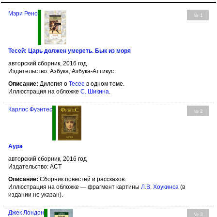
Мэри Рено
№ 1
Тесей: Царь должен умереть. Бык из моря
авторский сборник, 2016 год
Издательство: Азбука, Азбука-Аттикус
Описание:
Дилогия о
Тесее
в одном томе.
Иллюстрация на обложке
С. Шикина
.
Карлос Фуэнтес
№ 2
Аура
авторский сборник, 2016 год
Издательство: АСТ
Описание:
Сборник повестей и рассказов.
Иллюстрация на обложке — фрагмент картины
Л.В. Хоукинса
(в
издании не указан).
Джек Лондон
№ 3