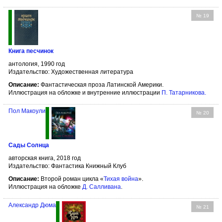
№ 19
Книга песчинок
антология, 1990 год
Издательство: Художественная литература
Описание:
Фантастическая проза Латинской Америки.
Иллюстрация на обложке и внутренние иллюстрации
П. Татарникова
.
Пол Макоули
№ 20
Сады Солнца
авторская книга, 2018 год
Издательство: Фантастика Книжный Клуб
Описание:
Второй роман цикла «
Тихая война
».
Иллюстрация на обложке
Д. Салливана
.
Александр Дюма
№ 21