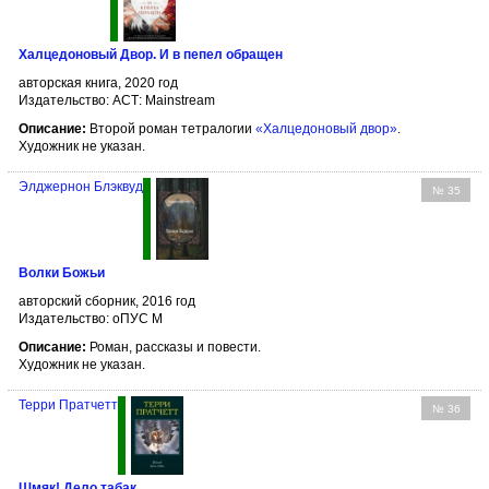
Халцедоновый Двор. И в пепел обращен
авторская книга, 2020 год
Издательство: АСТ: Mainstream
Описание:
Второй роман тетралогии
«Халцедоновый двор»
.
Художник не указан.
Элджернон Блэквуд
№ 35
Волки Божьи
авторский сборник, 2016 год
Издательство: оПУС М
Описание:
Роман, рассказы и повести.
Художник не указан.
Терри Пратчетт
№ 36
Шмяк! Дело табак