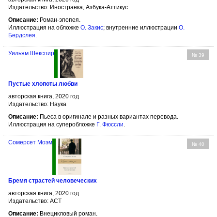
Издательство: Иностранка, Азбука-Аттикус
Описание:
Роман-эпопея.
Иллюстрация на обложке
О. Закис
; внутренние иллюстрации
О.
Бердслея
.
Уильям Шекспир
№ 39
Пустые хлопоты любви
авторская книга, 2020 год
Издательство: Наука
Описание:
Пьеса в оригинале и разных вариантах перевода.
Иллюстрация на суперобложке
Г. Фюссли
.
Сомерсет Моэм
№ 40
Бремя страстей человеческих
авторская книга, 2020 год
Издательство: АСТ
Описание:
Внецикловый роман.