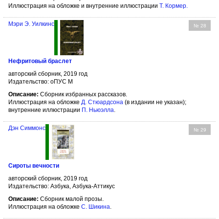
Иллюстрация на обложке и внутренние иллюстрации
Т. Кормер
.
Мэри Э. Уилкинс
№ 28
Нефритовый браслет
авторский сборник, 2019 год
Издательство: оПУС М
Описание:
Сборник избранных рассказов.
Иллюстрация на обложке
Д. Стюардсона
(в издании не указан);
внутренние иллюстрации
П. Ньюэлла
.
Дэн Симмонс
№ 29
Сироты вечности
авторский сборник, 2019 год
Издательство: Азбука, Азбука-Аттикус
Описание:
Сборник малой прозы.
Иллюстрация на обложке
С. Шикина
.