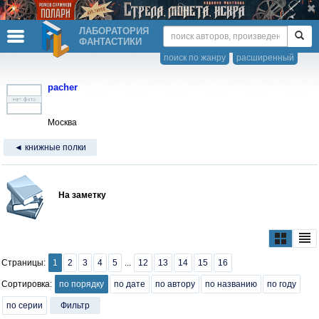
ЛАБОРАТОРИЯ
ФАНТАСТИКИ
поиск по жанру
расширенный
pacher
Москва
◄ книжные полки
На заметку
Страницы:
1
2
3
4
5
...
12
13
14
15
16
Сортировка:
по порядку
по дате
по автору
по названию
по году
по серии
Фильтр