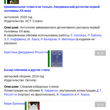
Криминальное чтиво и не только. Американский детектив первой
половины XX века
антология, 2020 год
Издательство: АСТ: Corpus
Описание:
Антология американского детективного рассказа первой
половины XX века.
В оформлении обложки использованы работы
Э. Хоппера
,
Р. Лайона
,
Х.Л. Хоффмана
,
М. Хукса
,
Р. Беларски
,
К. Мюллера
(в издании не
указаны).
Кристина Джорджина Россетти
№ 33
Базар гоблинов и другие стихи
авторский сборник, 2019 год
Издательство: Октопус
Описание:
Сборник избранных стихов.
Иллюстрация на обложке
Ф. Харрисон
, внутренние иллюстрации
Д. Г.
Россетти
(портрет на фронтисписе),
Ф. Харрисон
и
А. Хьюза
.
Мари Бреннан
№ 34