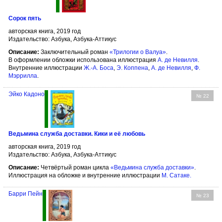
Сорок пять
авторская книга, 2019 год
Издательство: Азбука, Азбука-Аттикус
Описание:
Заключительный роман
«Трилогии о Валуа»
.
В оформлении обложки использована иллюстрация
А. де Невилля
.
Внутренние иллюстрации
Ж.-А. Боса
,
Э. Коппена
,
А. де Невилля
,
Ф.
Мэррилла
.
Эйко Кадоно
№ 22
Ведьмина служба доставки. Кики и её любовь
авторская книга, 2019 год
Издательство: Азбука, Азбука-Аттикус
Описание:
Четвёртый роман цикла
«Ведьмина служба доставки»
.
Иллюстрация на обложке и внутренние иллюстрации
М. Сатаке
.
Барри Пейн
№ 23