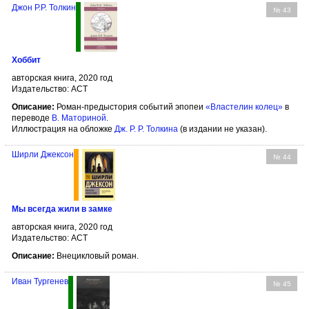
Джон Р.Р. Толкин
№ 43
Хоббит
авторская книга, 2020 год
Издательство: АСТ
Описание:
Роман-предыстория событий эпопеи
«Властелин колец»
в
переводе
В. Маториной
.
Иллюстрация на обложке
Дж. Р. Р. Толкина
(в издании не указан).
Ширли Джексон
№ 44
Мы всегда жили в замке
авторская книга, 2020 год
Издательство: АСТ
Описание:
Внецикловый роман.
Иван Тургенев
№ 45