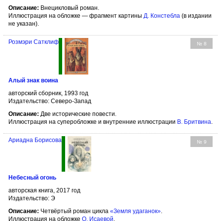
Описание:
Внецикловый роман.
Иллюстрация на обложке — фрагмент картины
Д. Констебла
(в издании
не указан).
Розмэри Сатклиф
№ 8
Алый знак воина
авторский сборник, 1993 год
Издательство: Северо-Запад
Описание:
Две исторические повести.
Иллюстрация на суперобложке и внутренние иллюстрации
В. Бритвина
.
Ариадна Борисова
№ 9
Небесный огонь
авторская книга, 2017 год
Издательство: Э
Описание:
Четвёртый роман цикла
«Земля удаганок»
.
Иллюстрация на обложке
О. Исаевой
.