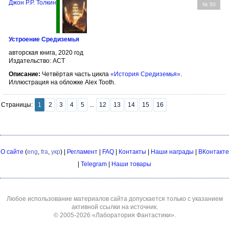
Джон Р.Р. Толкин
№ 50
Устроение Средиземья
авторская книга, 2020 год
Издательство: АСТ
Описание:
Четвёртая часть цикла
«История Средиземья»
.
Иллюстрация на обложке Alex Tooth.
Страницы:
1
2
3
4
5
...
12
13
14
15
16
О сайте
(
eng
,
fra
,
укр
) |
Регламент
|
FAQ
|
Контакты
|
Наши награды
|
ВКонтакте
|
Telegram
|
Наши товары
Любое использование материалов сайта допускается только с указанием
активной ссылки на источник.
© 2005-2026
«Лаборатория Фантастики»
.