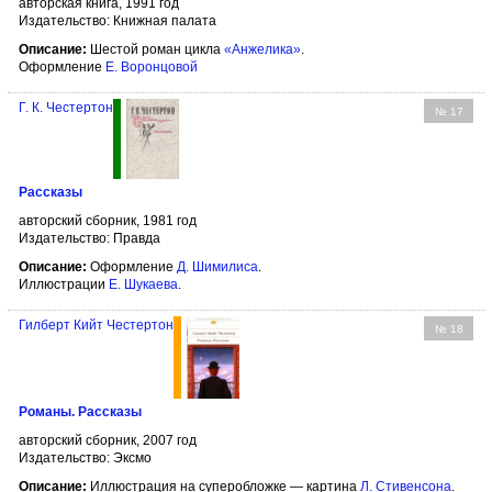
авторская книга, 1991 год
Издательство: Книжная палата
Описание:
Шестой роман цикла
«Анжелика»
.
Оформление
Е. Воронцовой
Г. К. Честертон
№ 17
Рассказы
авторский сборник, 1981 год
Издательство: Правда
Описание:
Оформление
Д. Шимилиса
.
Иллюстрации
Е. Шукаева
.
Гилберт Кийт Честертон
№ 18
Романы. Рассказы
авторский сборник, 2007 год
Издательство: Эксмо
Описание:
Иллюстрация на суперобложке — картина
Л. Стивенсона
.