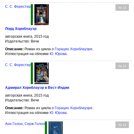
С. С. Форестер
№ 12
Лорд Хорнблауэр
авторская книга, 2015 год
Издательство: Вече
Описание:
Роман из цикла о
Горацио Хорнблауэре
.
Иллюстрация на обложке
Ю. Юрова
.
С. С. Форестер
№ 13
Адмирал Хорнблауэр в Вест-Индии
авторская книга, 2015 год
Издательство: Вече
Описание:
Роман из цикла о
Горацио Хорнблауэре
.
Иллюстрация на обложке
Ю. Юрова
.
Анн Голон
,
Серж Голон
№ 14