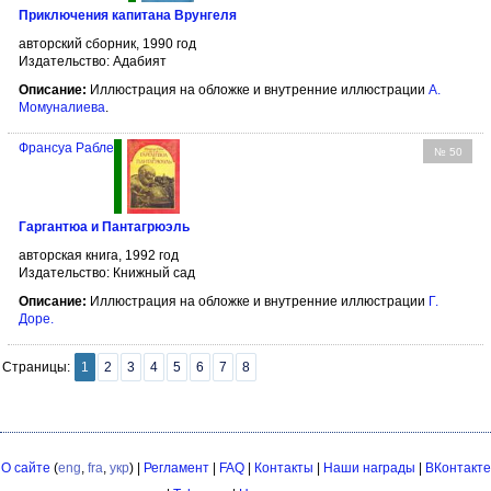
Приключения капитана Врунгеля
авторский сборник, 1990 год
Издательство: Адабият
Описание:
Иллюстрация на обложке и внутренние иллюстрации
А.
Момуналиева
.
Франсуа Рабле
№ 50
Гаргантюа и Пантагрюэль
авторская книга, 1992 год
Издательство: Книжный сад
Описание:
Иллюстрация на обложке и внутренние иллюстрации
Г.
Доре
.
Страницы:
1
2
3
4
5
6
7
8
О сайте
(
eng
,
fra
,
укр
) |
Регламент
|
FAQ
|
Контакты
|
Наши награды
|
ВКонтакте