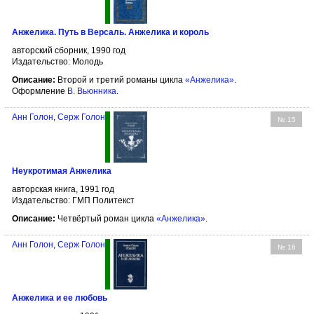
Анжелика. Путь в Версаль. Анжелика и король
авторский сборник, 1990 год
Издательство: Молодь
Описание:
Второй и третий романы цикла
«Анжелика»
.
Оформление
В. Вьюнника
.
Анн Голон
,
Серж Голон
№ 15
Неукротимая Анжелика
авторская книга, 1991 год
Издательство: ГМП Политекст
Описание:
Четвёртый роман цикла
«Анжелика»
.
Анн Голон
,
Серж Голон
№ 16
Анжелика и ее любовь