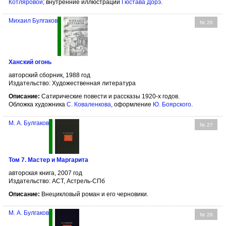
Котляровой
;
внутренние иллюстрации
Гюстава Дорэ
.
Михаил Булгаков
№ 26
Ханский огонь
авторский сборник, 1988 год
Издательство: Художественная литература
Описание:
Сатирические повести и рассказы 1920-х годов.
Обложка художника
С. Коваленкова
, оформление
Ю. Боярского
.
М. А. Булгаков
№ 27
Том 7. Мастер и Маргарита
авторская книга, 2007 год
Издательство: АСТ, Астрель-СПб
Описание:
Внецикловый роман и его черновики.
М. А. Булгаков
№ 28