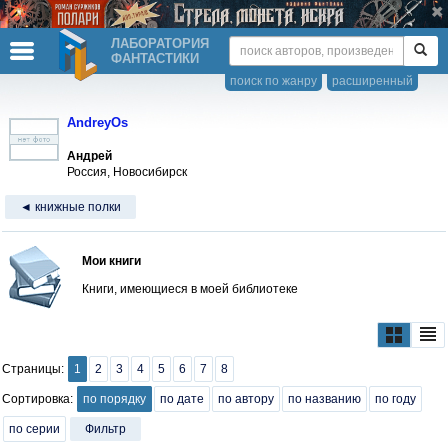
ЛАБОРАТОРИЯ
ФАНТАСТИКИ
поиск по жанру
расширенный
AndreyOs
Андрей
Россия, Новосибирск
◄ книжные полки
Мои книги
Книги, имеющиеся в моей библиотеке
Страницы:
1
2
3
4
5
6
7
8
Сортировка:
по порядку
по дате
по автору
по названию
по году
по серии
Фильтр