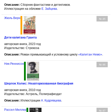
Описание:
Сборник фантастики и детективов.
Иллюстрация на обложке
Е. Зайцева
.
Жюль Верн
№ 45
Дети капитана Гранта
авторская книга, 2023 год
Издательство: Стрекоза
Описание:
Роман примыкающий к условному циклу
«Капитан Немо»
.
Ник Реннисон
№ 46
Шерлок Холмс: Неавторизованная биография
авторская книга, 2010 год
Издательство: Астрель, Полиграфиздат
Описание:
Иллюстрации
А. Кудрявцева
.
Рассел Миллер
№ 47