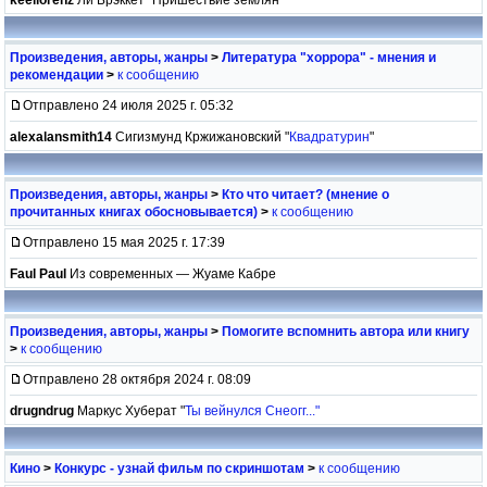
Произведения, авторы, жанры
>
Литература "хоррора" - мнения и
рекомендации
>
к сообщению
Отправлено 24 июля 2025 г. 05:32
alexalansmith14
Сигизмунд Кржижановский "
Квадратурин
"
Произведения, авторы, жанры
>
Кто что читает? (мнение о
прочитанных книгах обосновывается)
>
к сообщению
Отправлено 15 мая 2025 г. 17:39
Faul Paul
Из современных — Жуаме Кабре
Произведения, авторы, жанры
>
Помогите вспомнить автора или книгу
>
к сообщению
Отправлено 28 октября 2024 г. 08:09
drugndrug
Маркус Хуберат "
Ты вейнулся Снеогг..."
Кино
>
Конкурс - узнай фильм по скриншотам
>
к сообщению