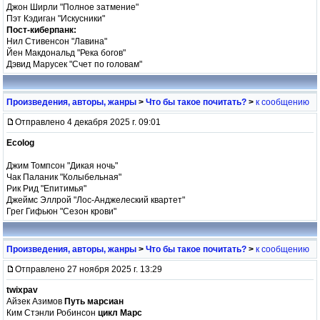
Джон Ширли "Полное затмение"
Пэт Кэдиган "Искусники"
Пост-киберпанк:
Нил Стивенсон "Лавина"
Йен Макдональд "Река богов"
Дэвид Марусек "Счет по головам"
Произведения, авторы, жанры
>
Что бы такое почитать?
>
к сообщению
Отправлено 4 декабря 2025 г. 09:01
Ecolog
Джим Томпсон "Дикая ночь"
Чак Паланик "Колыбельная"
Рик Рид "Епитимья"
Джеймс Эллрой "Лос-Анджелеский квартет"
Грег Гифьюн "Сезон крови"
Произведения, авторы, жанры
>
Что бы такое почитать?
>
к сообщению
Отправлено 27 ноября 2025 г. 13:29
twixpav
Айзек Азимов
Путь марсиан
Ким Стэнли Робинсон
цикл Марс