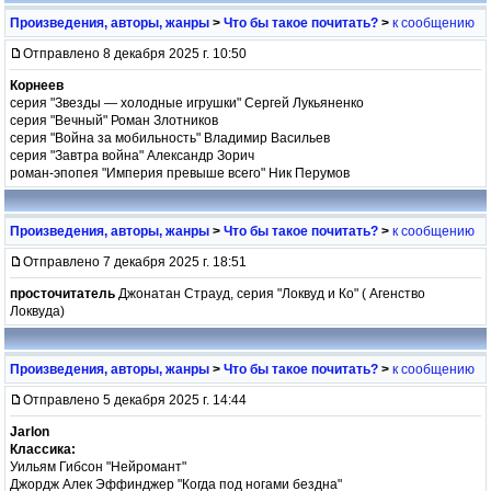
Произведения, авторы, жанры
>
Что бы такое почитать?
>
к сообщению
Отправлено 8 декабря 2025 г. 10:50
Корнеев
серия "Звезды — холодные игрушки" Сергей Лукьяненко
серия "Вечный" Роман Злотников
серия "Война за мобильность" Владимир Васильев
серия "Завтра война" Александр Зорич
роман-эпопея "Империя превыше всего" Ник Перумов
Произведения, авторы, жанры
>
Что бы такое почитать?
>
к сообщению
Отправлено 7 декабря 2025 г. 18:51
просточитатель
Джонатан Страуд, серия "Локвуд и Ко" ( Агенство
Локвуда)
Произведения, авторы, жанры
>
Что бы такое почитать?
>
к сообщению
Отправлено 5 декабря 2025 г. 14:44
Jarlon
Классика:
Уильям Гибсон "Нейромант"
Джордж Алек Эффинджер "Когда под ногами бездна"