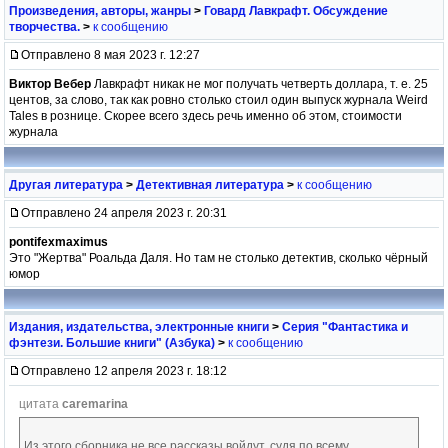
Произведения, авторы, жанры
>
Говард Лавкрафт. Обсуждение
творчества.
>
к сообщению
Отправлено 8 мая 2023 г. 12:27
Виктор Вебер
Лавкрафт никак не мог получать четверть доллара, т. е. 25
центов, за слово, так как ровно столько стоил один выпуск журнала Weird
Tales в рознице. Скорее всего здесь речь именно об этом, стоимости
журнала
Другая литература
>
Детективная литература
>
к сообщению
Отправлено 24 апреля 2023 г. 20:31
pontifexmaximus
Это "Жертва" Роальда Даля. Но там не столько детектив, сколько чёрный
юмор
Издания, издательства, электронные книги
>
Серия "Фантастика и
фэнтези. Большие книги" (Азбука)
>
к сообщению
Отправлено 12 апреля 2023 г. 18:12
цитата
caremarina
Из этого сборника не все рассказы войдут, судя по всему