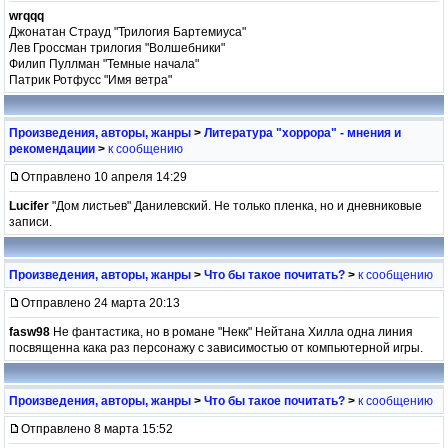
wrqqq
Джонатан Страуд "Трилогия Бартемиуса"
Лев Гроссман трилогия "Волшебники"
Филип Пуллман "Темные начала"
Патрик Ротфусс "Имя ветра"
Произведения, авторы, жанры
>
Литература "хоррора" - мнения и
рекомендации
>
к сообщению
Отправлено 10 апреля 14:29
Lucifer
"Дом листьев" Данилевский. Не только пленка, но и дневниковые
записи.
Произведения, авторы, жанры
>
Что бы такое почитать?
>
к сообщению
Отправлено 24 марта 20:13
fasw98
Не фантастика, но в романе "Некк" Нейтана Хилла одна линия
посвященна кака раз персонажу с зависимостью от компьютерной игры.
Произведения, авторы, жанры
>
Что бы такое почитать?
>
к сообщению
Отправлено 8 марта 15:52