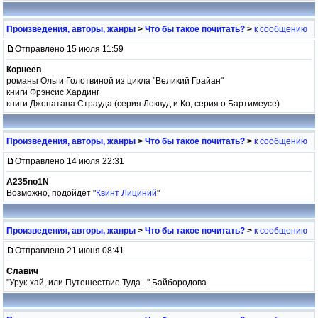
Произведения, авторы, жанры
>
Что бы такое почитать?
>
к сообщению
Отправлено 15 июля 11:59
Корнеев
романы Ольги Голотвиной из цикла "Великий Грайан"
книги Фрэнсис Хардинг
книги Джонатана Страуда (серия Локвуд и Ко, серия о Бартимеусе)
Произведения, авторы, жанры
>
Что бы такое почитать?
>
к сообщению
Отправлено 14 июля 22:31
A235no1N
Возможно, подойдёт "
Квинт Лициний
"
Произведения, авторы, жанры
>
Что бы такое почитать?
>
к сообщению
Отправлено 21 июня 08:41
Славич
"Урук-хай, или Путешествие Туда..." Байбородова