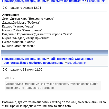
Произведения, авторы, жанры
>
Что бы такое почитать?
>
к сообщению
Отправлено вчера в 12:24
Andreasnim
Джон Диксон Карр "Ведьмино логово"
Дафна Дю Морье "Ребекка"
Карлос Фуэнтес "Аура"
Милош Урбан "Семь храмов"
Владимир Короткевич "Дикая охота короля Стаха"
Мирча Элиаде "Девица Кристина"
Густав Майринк "Голем"
Кингсли Эмис "Лесовик"
Произведения, авторы, жанры
>
Гай Гэвриел Кей. Обсуждение
творчества. Ваше любимое произведение.
>
к сообщению
Отправлено 31 июля 11:06
цитата
Интересуюсь мнениями, как лучше перевести "Written on the Dark".
Явно ведь не "написано в темноте"
Возможно, тут что-то по аналогии с writing on the wall, то есть знамения во
тьме, мрачные предначертания, что-то типа того