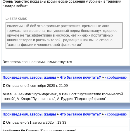
Очень грамотно показаны космические сражения у Зоричей в трилогии
"Завтра война"
цитата
смак
еалистичный бой это огромные расстояния, временные лаги,
торможения и разгоны, выпущенный перед боем воздух, ядерное
оружие не так эффективно в космосе, нет никаких портативных
аннигиляторов и распылителей , радиация и как выше сказано
"законы физики и человеческой физиологии"
Все перечисленное вами наличествуется.
Произведения, авторы, жанры
>
Что бы такое почитать?
>
к сообщению
Отправлено 2 сентября 2025 г. 21:09
blues
А. Азимов "Путь марсиан", А Ван Вогт "Путешествие космической
гончей", А. Кларк "Лунная пыль", А. Будрис "Падающий факел"
Произведения, авторы, жанры
>
Что бы такое почитать?
>
к сообщению
Отправлено 31 августа 2025 г. 13:33
keellorenz
Ли Брэккет "Пришествие землян"