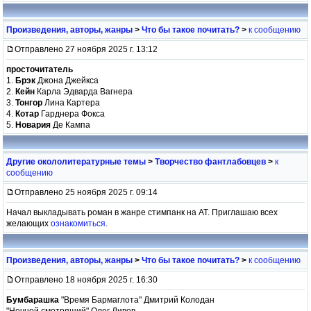
Произведения, авторы, жанры
>
Что бы такое почитать?
>
к сообщению
Отправлено 27 ноября 2025 г. 13:12
просточитатель
1.
Брэк
Джона Джейкса
2.
Кейн
Карла Эдварда Вагнера
3.
Тонгор
Лина Картера
4.
Котар
Гарднера Фокса
5.
Новария
Де Кампа
Другие окололитературные темы
>
Творчество фантлабовцев
>
к
сообщению
Отправлено 25 ноября 2025 г. 09:14
Начал выкладывать роман в жанре стимпанк на АТ. Приглашаю всех
желающих
ознакомиться
.
Произведения, авторы, жанры
>
Что бы такое почитать?
>
к сообщению
Отправлено 18 ноября 2025 г. 16:30
Бумбарашка
"Время Бармаглота" Дмитрий Колодан
"Ночной смотрящий" Олег Дивов