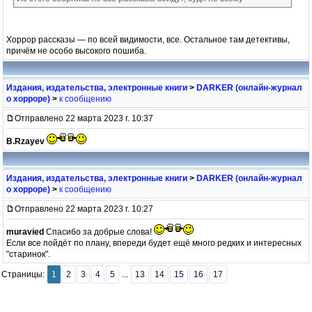
Хоррор рассказы — по всей видимости, все. Остальное там детективы,
причём не особо высокого пошиба.
Издания, издательства, электронные книги
>
DARKER (онлайн-журнал
о хорроре)
>
к сообщению
Отправлено 22 марта 2023 г. 10:37
B.Rzayev
Издания, издательства, электронные книги
>
DARKER (онлайн-журнал
о хорроре)
>
к сообщению
Отправлено 22 марта 2023 г. 10:27
muravied
Спасибо за добрые слова!
Если все пойдёт по плану, впереди будет ещё много редких и интересных
"старинок".
Страницы:
1
2
3
4
5
...
13
14
15
16
17