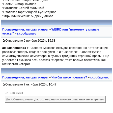
"Пасть" Виктор Точинов
"Вакансия" Сергей Малицкий
"Столовая гора" Андрей Хуснутдинов
"Умри или исчезни" Андрей Дашков
Произведения, авторы, жанры
>
WEIRD или "интеллектуальные
ужасы"
>
к сообщению
Отправлено 6 ноября 2025 г. 15:38
alexalansmith14
У Валерия Брюсова есть два совершенно потрясающих
рассказа: "Теперь, когда я проснулся..." и "В зеркале". В обоих жуткая
сомнамбулическая атмосфера, в лучших традициях странной прозы. Еще
у Алексея Ремизова есть рассказ "Жертва", тоже весьма впечатляющая
готическая история.
Произведения, авторы, жанры
>
Что бы такое почитать?
>
к сообщению
Отправлено 7 октября 2025 г. 10:47
цитата
смак
Да. Обеими руками Да. Более реалистичного описания не встречал.