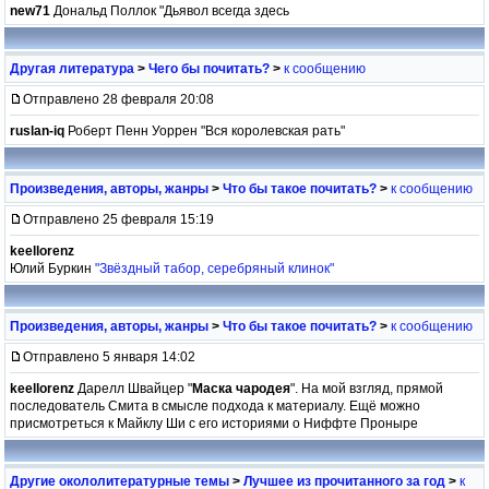
new71
Дональд Поллок "Дьявол всегда здесь
Другая литература
>
Чего бы почитать?
>
к сообщению
Отправлено 28 февраля 20:08
ruslan-iq
Роберт Пенн Уоррен "Вся королевская рать"
Произведения, авторы, жанры
>
Что бы такое почитать?
>
к сообщению
Отправлено 25 февраля 15:19
keellorenz
Юлий Буркин
"Звёздный табор, серебряный клинок"
Произведения, авторы, жанры
>
Что бы такое почитать?
>
к сообщению
Отправлено 5 января 14:02
keellorenz
Дарелл Швайцер "
Маска чародея
". На мой взгляд, прямой
последователь Смита в смысле подхода к материалу. Ещё можно
присмотреться к Майклу Ши с его историями о Ниффте Проныре
Другие окололитературные темы
>
Лучшее из прочитанного за год
>
к