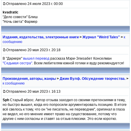
Отправлено 24 июля 2023 г. 00:00
kvadratic
"Дело совести" Блиш
"Ночь света" Фармер
Издания, издательства, электронные книги
>
Журнал "Weird Tales"
>
к
сообщению
Отправлено 20 мая 2023 г. 20:18
В "Даркере"
вышел перевод
рассказа Мэри-Элизабет Конселман
"Седьмая сестра"
. Всем любителям южной готики и вуду рекомендуется!
Произведения, авторы, жанры
>
Джин Вулф. Обсуждение творчества.
>
к сообщению
Отправлено 20 мая 2023 г. 16:13
Sph
Старый вброс. Автор отзыва заходил со своими претензиями в тему,
но быстро вышел, когда его попросили аргументировать позицию. В итоге
всё свелось к тому, что он "не писатель, не переводчик", оригинал в глаза
не видел, но его мнение имеет право на существование, потому что
другие с ним согласны и ставят за отзыв плюсики. Это если коротко.