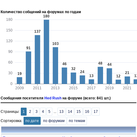
Количество собщений на форумах по годам
Сообщения посетителя
Hed Rush
на форуме (всего: 841 шт.)
Страницы:
1
2
3
4
5
...
13
14
15
16
17
Сортировка:
по дате
по форумам
по темам