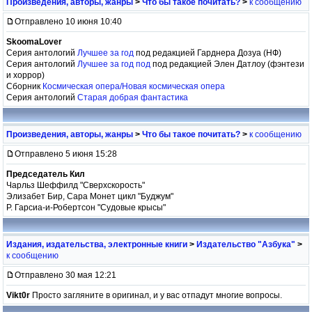
Произведения, авторы, жанры
>
Что бы такое почитать?
>
к сообщению
Отправлено 10 июня 10:40
SkoomaLover
Серия антологий
Лучшее за год
под редакцией Гарднера Дозуа (НФ)
Серия антологий
Лучшее за год под
под редакцией Элен Датлоу (фэнтези
и хоррор)
Сборник
Космическая опера/Новая космическая опера
Серия антологий
Старая добрая фантастика
Произведения, авторы, жанры
>
Что бы такое почитать?
>
к сообщению
Отправлено 5 июня 15:28
Председатель Кил
Чарльз Шеффилд "Сверхскорость"
Элизабет Бир, Сара Монет цикл "Буджум"
Р. Гарсиа-и-Робертсон "Судовые крысы"
Издания, издательства, электронные книги
>
Издательство "Азбука"
>
к сообщению
Отправлено 30 мая 12:21
Vikt0r
Просто загляните в оригинал, и у вас отпадут многие вопросы.