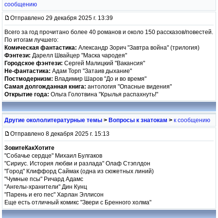
сообщению
Отправлено 29 декабря 2025 г. 13:39
Всего за год прочитано более 40 романов и около 150 рассказов/повестей.
По итогам лучшего:
Комическая фантастика:
Александр Зорич "Завтра война" (трилогия)
Фэнтези:
Дарелл Швайцер "Маска чародея"
Городское фэнтези:
Сергей Малицкий "Вакансия"
Не-фантастика:
Адам Торп "Затаив дыхание"
Постмодернизм:
Владимир Шаров "До и во время"
Самая долгожданная книга:
антология "Опасные видения"
Открытие года:
Ольга Голотвина "Крылья распахнуть!"
Другие окололитературные темы
>
Вопросы к знатокам
>
к сообщению
Отправлено 8 декабря 2025 г. 15:13
ЗовитеКакХотите
"Собачье сердце" Михаил Булгаков
"Сириус. История любви и разлада" Олаф Стэплдон
"Город" Клиффорд Саймак (одна из сюжетных линий)
"Чумные псы" Ричард Адамс
"Ангелы-хранители" Дин Кунц
"Парень и его пес" Харлан Эллисон
Еще есть отличный комикс "Звери с Бренного холма"