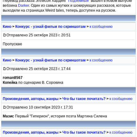
Перевод рассказа Эллисон Хардинг "
Подземный
" вышел в новом выпуске
вебзина
Darker
. Один из самых жутких и шокирующих рассказов, которые
выходили на страницах Weird tales, теперь доступен на русском.
Кино
>
Конкурс - узнай фильм по скриншотам
>
к сообщению
Отправлено 25 октября 2023 г. 20:51
Пропускаю
Кино
>
Конкурс - узнай фильм по скриншотам
>
к сообщению
Отправлено 25 октября 2023 г. 17:44
roman8567
Копейка
по сценарию В. Сорокина
Произведения, авторы, жанры
>
Что бы такое почитать?
>
к сообщению
Отправлено 10 сентября 2023 г. 17:31
Мазис
Первый "Гиперион", история поэта Мартина Силена
Произведения, авторы, жанры
>
Что бы такое почитать?
>
к сообщению