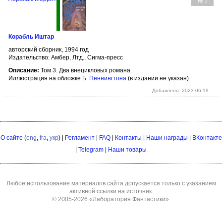
№ 1
Корабль Иштар
авторский сборник, 1994 год
Издательство: Амбер, Лтд., Сигма-пресс
Описание:
Том 3. Два внецикловых романа.
Иллюстрация на обложке
Б. Пеннингтона
(в издании не указан).
Добавлено: 2023-06-19
О сайте
(
eng
,
fra
,
укр
) |
Регламент
|
FAQ
|
Контакты
|
Наши награды
|
ВКонтакте
|
Telegram
|
Наши товары
Любое использование материалов сайта допускается только с указанием
активной ссылки на источник.
© 2005-2026
«Лаборатория Фантастики»
.