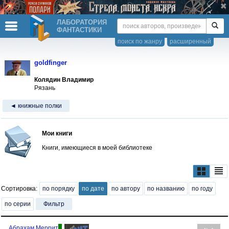
ЛАБОРАТОРИЯ
ФАНТАСТИКИ
поиск по жанру
расширенный
goldfinger
Колядин Владимир
Рязань
◄ книжные полки
Мои книги
Книги, имеющиеся в моей библиотеке
Сортировка:
по порядку
по дате
по автору
по названию
по году
по серии
Фильтр
Абрахам Меррит