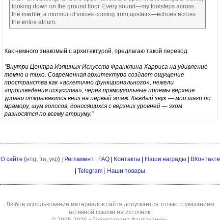
looking down on the ground floor. Every sound—my footsteps across
the marble, a murmur of voices coming from upstairs—echoes across
the entire atrium.
Как немного знакомый с архитектурой, предлагаю такой перевод:
"Внутри Центра Изящных Искусств Франклина Харриса на удивление
темно и тихо. Современная архитектура создает ощущение
пространства как «аскетично функционального», нежели
«произведения искусства», через прямоугольные проемы верхние
уровни открываются вниз на первый этаж. Каждый звук — мои шаги по
мрамору, шум голосов, доносящихся с верхних уровней — эхом
разносятся по всему атриуму."
О сайте
(
eng
,
fra
,
укр
) |
Регламент
|
FAQ
|
Контакты
|
Наши награды
|
ВКонтакте
|
Telegram
|
Наши товары
Любое использование материалов сайта допускается только с указанием
активной ссылки на источник.
© 2005-2026
«Лаборатория Фантастики»
.