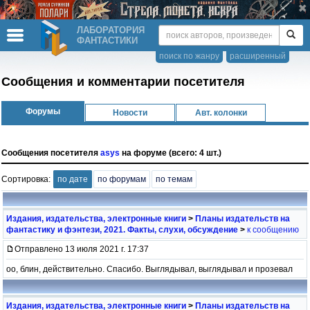
ЛАБОРАТОРИЯ
ФАНТАСТИКИ
поиск по жанру
расширенный
Сообщения и комментарии посетителя
Форумы
Новости
Авт. колонки
Сообщения посетителя
asys
на форуме (всего: 4 шт.)
Сортировка:
по дате
по форумам
по темам
Издания, издательства, электронные книги
>
Планы издательств на
фантастику и фэнтези, 2021. Факты, слухи, обсуждение
>
к сообщению
Отправлено 13 июля 2021 г. 17:37
оо, блин, действительно. Спасибо. Выглядывал, выглядывал и прозевал
Издания, издательства, электронные книги
>
Планы издательств на