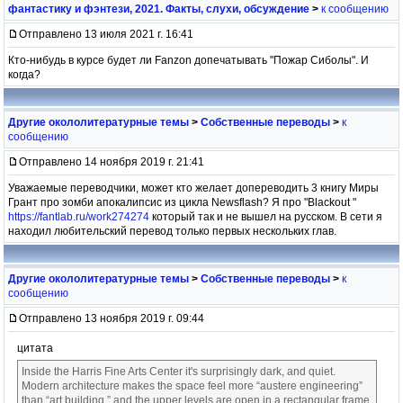
фантастику и фэнтези, 2021. Факты, слухи, обсуждение
>
к сообщению
Отправлено 13 июля 2021 г. 16:41
Кто-нибудь в курсе будет ли Fanzon допечатывать "Пожар Сиболы". И
когда?
Другие окололитературные темы
>
Собственные переводы
>
к
сообщению
Отправлено 14 ноября 2019 г. 21:41
Уважаемые переводчики, может кто желает допереводить 3 книгу Миры
Грант про зомби апокалипсис из цикла Newsflash? Я про "Blackout "
https://fantlab.ru/work274274
который так и не вышел на русском. В сети я
находил любительский перевод только первых нескольких глав.
Другие окололитературные темы
>
Собственные переводы
>
к
сообщению
Отправлено 13 ноября 2019 г. 09:44
цитата
Inside the Harris Fine Arts Center it's surprisingly dark, and quiet.
Modern architecture makes the space feel more “austere engineering”
than “art building,” and the upper levels are open in a rectangular frame,