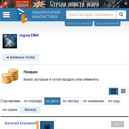
ЛАБОРАТОРИЯ
ФАНТАСТИКИ
поиск по жанру
расширенный
ingvar1964
◄ книжные полки
Продаю
Книги, которые я готов продать или обменять
Сортировка:
по порядку
по дате
по автору
по названию
по году
по серии
Фильтр
Василий Бережной
№ 1