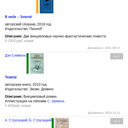
В небе – Земля!
авторский сборник, 2018 год
Издательство: ПионеР
Описание:
Две внецикловые научно-фантастические повести.
#
2300 руб, новая
Добавлено: 2021-09-17
Дэн Симмонс
№ 2
Террор
авторская книга, 2010 год
Издательство: Эксмо, Домино
Описание:
Внецикловый роман.
Иллюстрация на обложке
С. Шикина
.
#
400руб, новая
Добавлено: 2021-11-12
А. Стругацкий; Б. Стругацкий
№ 3