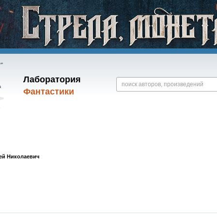
Лаборатория
Фантастики
ей Николаевич