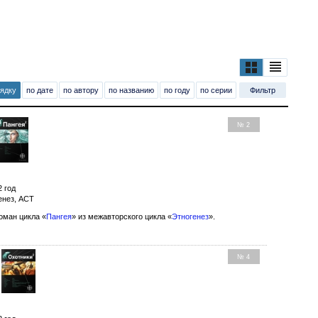
рядку
по дате
по автору
по названию
по году
по серии
Фильтр
№ 2
2 год
енез, АСТ
оман цикла «
Пангея
» из межавторского цикла «
Этногенез
».
№ 4