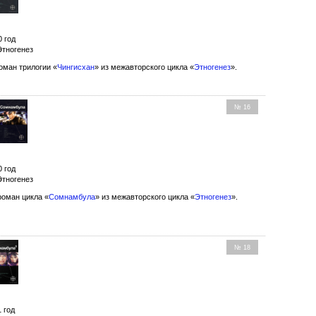
0 год
Этногенез
оман трилогии «
Чингисхан
» из межавторского цикла «
Этногенез
».
№ 16
0 год
Этногенез
оман цикла «
Сомнамбула
» из межавторского цикла «
Этногенез
».
№ 18
1 год