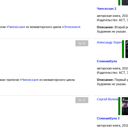
Чингисхан 2
авторская книга, 201
Издательство: АСТ, 
гии «
Чингисхан
» из межавторского цикла «
Этногенез
».
Описание:
Второй р
Художник не указан.
Александр Зорич
№ 15
Сомнамбула
авторская книга, 201
Издательство: АСТ, 
ан трилогии «
Чингисхан
» из межавторского цикла
Описание:
Первый р
Художник не указан.
Сергей Волков
№ 17
Сомнамбула 3
авторская книга, 201