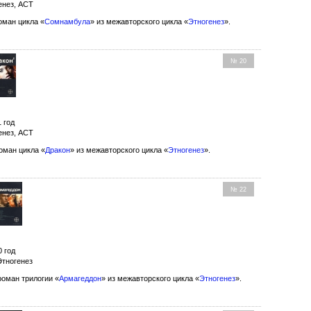
енез, АСТ
оман цикла «
Сомнамбула
» из межавторского цикла «
Этногенез
».
№ 20
1 год
енез, АСТ
оман цикла «
Дракон
» из межавторского цикла «
Этногенез
».
№ 22
0 год
Этногенез
оман трилогии «
Армагеддон
» из межавторского цикла «
Этногенез
».