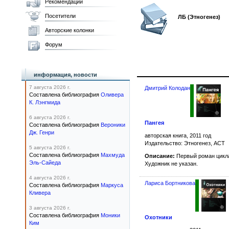
Рекомендации
Посетители
ЛБ (Этногенез)
Авторские колонки
Форум
информация, новости
7 августа 2026 г.
Дмитрий Колодан
Составлена библиография
Оливера
К. Лэнгмида
6 августа 2026 г.
Пангея
Составлена библиография
Вероники
Дж. Генри
авторская книга, 2011 год
Издательство: Этногенез, АСТ
5 августа 2026 г.
Составлена библиография
Махмуда
Описание:
Первый роман цикл
Эль-Сайеда
Художник не указан.
4 августа 2026 г.
Лариса Бортникова
Составлена библиография
Маркуса
Кливера
3 августа 2026 г.
Составлена библиография
Моники
Охотники
Ким