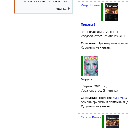
герой растёт, а с ним и
...
>>
Игорь Пронин
оценка: 9
Пираты 3
авторская книга, 2011 год
Издательство: Этногенез, АСТ
Описание:
Третий роман цикла
Художник не указан.
Маруся
сборник, 2011 год
Издательство: Этногенез
Описание:
Трилогия «
Маруся
»
романа трилогии и примыкающая
Художник не указан.
Сергей Волков