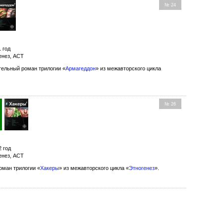
№ 24
1 год
енез, АСТ
ельный роман трилогии «
Армагеддон
» из межавторского цикла
№ 26
2 год
енез, АСТ
оман трилогии «
Хакеры
» из межавторского цикла «
Этногенез
».