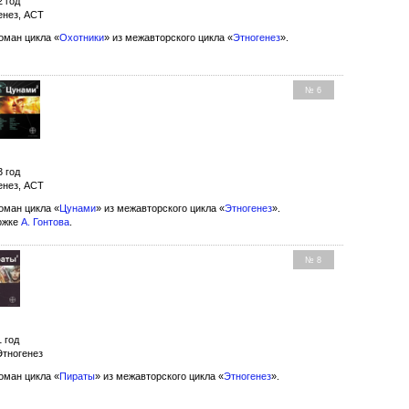
2 год
енез, АСТ
оман цикла «
Охотники
» из межавторского цикла «
Этногенез
».
№ 6
3 год
енез, АСТ
оман цикла «
Цунами
» из межавторского цикла «
Этногенез
».
ожке
А. Гонтова
.
№ 8
1 год
Этногенез
оман цикла «
Пираты
» из межавторского цикла «
Этногенез
».