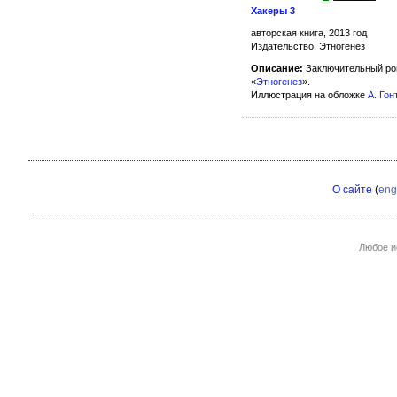
Хакеры 3
авторская книга, 2013 год
Издательство: Этногенез
Описание:
Заключительный ром
«
Этногенез
».
Иллюстрация на обложке
А. Гон
О сайте
(
eng
Любое и