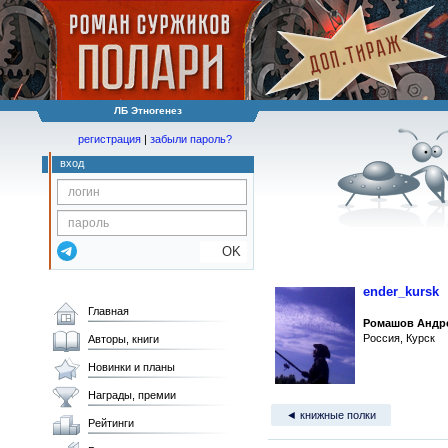
ЛБ Этногенез
регистрация
|
забыли пароль?
вход
OK
ender_kursk
Главная
Ромашов Андр
Россия, Курск
Авторы, книги
Новинки и планы
Награды, премии
◄ книжные полки
Рейтинги