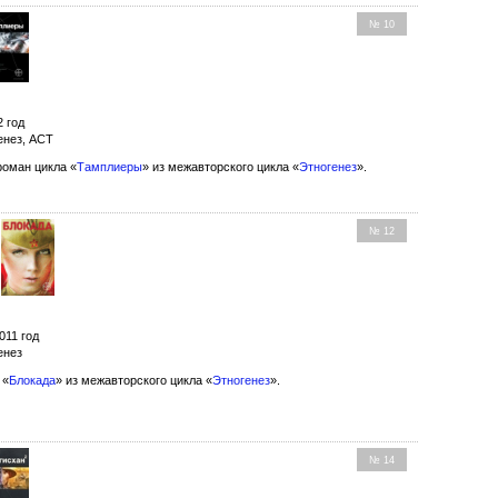
№ 10
2 год
енез, АСТ
оман цикла «
Тамплиеры
» из межавторского цикла «
Этногенез
».
№ 12
011 год
енез
 «
Блокада
» из межавторского цикла «
Этногенез
».
№ 14