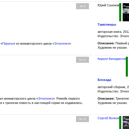
Юрий Сазонов
№ 9
Тамплиеры
авторская книга, 201
Издательство: Этног
Описание:
Первый р
 «
Пираты
» из межавторского цикла «
Этногенез
».
Художник не указан.
Кирилл Бенедиктов
№ 11
Блокада
авторский сборник, 2
Издательство: Этног
 из межавторского цикла «
Этногенез
». Ремейк первого
Описание:
Трилогия
 к трилогии повесть в настоящей серии не издавались.
Художник не указан.
Сергей Волков
№ 13