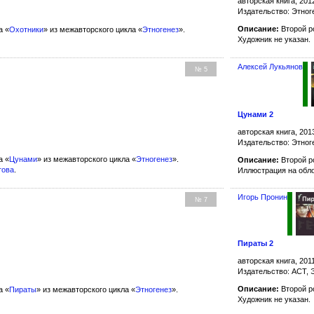
авторская книга, 201
Издательство: Этног
Описание:
Второй р
а «
Охотники
» из межавторского цикла «
Этногенез
».
Художник не указан.
Алексей Лукьянов
№ 5
Цунами 2
авторская книга, 201
Издательство: Этног
а «
Цунами
» из межавторского цикла «
Этногенез
».
Описание:
Второй р
това
.
Иллюстрация на обл
Игорь Пронин
№ 7
Пираты 2
авторская книга, 201
Издательство: АСТ, 
Описание:
Второй р
а «
Пираты
» из межавторского цикла «
Этногенез
».
Художник не указан.