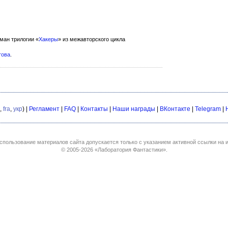
ан трилогии «
Хакеры
» из межавторского цикла
това
.
,
fra
,
укр
) |
Регламент
|
FAQ
|
Контакты
|
Наши награды
|
ВКонтакте
|
Telegram
|
спользование материалов сайта допускается только с указанием активной ссылки на и
© 2005-2026
«Лаборатория Фантастики»
.