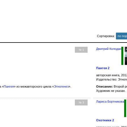
Сортировка:
по по
Дмитрий Колодан
№ 1
Пангея 2
авторская книга, 201
Издательство: Этног
Описание:
Второй р
а «
Пангея
» из межавторского цикла «
Этногенез
».
Художник не указан.
Лариса Бортникова
№ 3
Охотники 2