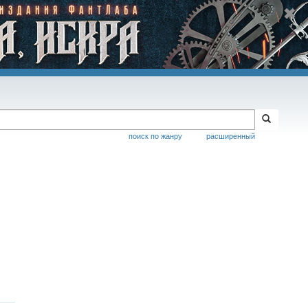
поиск по жанру
расширенный