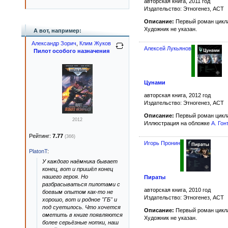
авторская книга, 2011 год
Издательство: Этногенез, АСТ
Описание:
Первый роман цикл
Художник не указан.
А вот, например:
Александр Зорич
,
Клим Жуков
Алексей Лукьянов
Пилот особого назначения
Цунами
авторская книга, 2012 год
Издательство: Этногенез, АСТ
Описание:
Первый роман цикл
2012
Иллюстрация на обложке
А. Гон
Рейтинг:
7.77
(366)
Игорь Пронин
PlatonT
:
У каждого наёмника бывает
конец, вот и пришёл конец
нашего героя. Но
Пираты
разбрасываться пилотами с
авторская книга, 2010 год
боевым опытом как-то не
Издательство: Этногенез, АСТ
хорошо, вот и родное "ГБ" и
под суетилось. Что хочется
Описание:
Первый роман цикл
ометить в книге появляются
Художник не указан.
более серьёзные нотки, наш