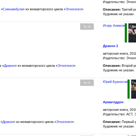
Издательство: Этног
 «
Сомнамбула
» из межавторского цикла «
Этногенез
».
Описание:
Третий р
Художник не указан.
Игорь Алимов
№ 19
Дракон 2
авторская книга, 201
Издательство: Этног
а «
Дракон
» из межавторского цикла «
Этногенез
».
Описание:
Второй р
Художник не указан.
Юрий Бурносов
№ 21
Армагеддон
авторская книга, 201
Издательство: АСТ, 
 «
Дракон
» из межавторского цикла «
Этногенез
».
Описание:
Первый р
Художник не указан.