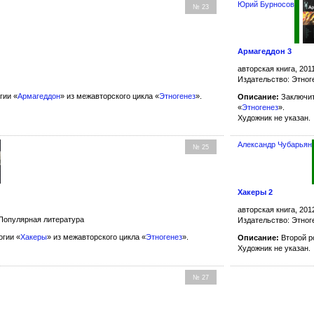
Юрий Бурносов
№ 23
Армагеддон 3
авторская книга, 201
Издательство: Этног
гии «
Армагеддон
» из межавторского цикла «
Этногенез
».
Описание:
Заключит
«
Этногенез
».
Художник не указан.
Александр Чубарьян
№ 25
Хакеры 2
авторская книга, 201
 Популярная литература
Издательство: Этног
гии «
Хакеры
» из межавторского цикла «
Этногенез
».
Описание:
Второй р
Художник не указан.
№ 27