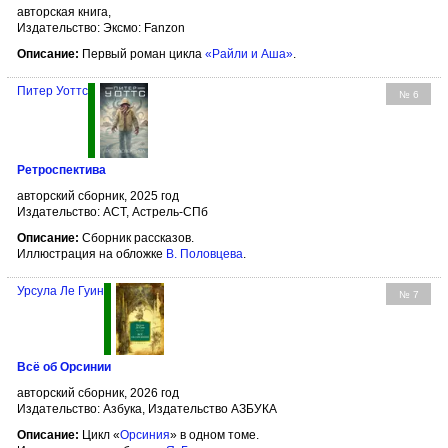
авторская книга,
Издательство: Эксмо: Fanzon
Описание:
Первый роман цикла
«Райли и Аша»
.
Питер Уоттс
№ 6
Ретроспектива
авторский сборник, 2025 год
Издательство: АСТ, Астрель-СПб
Описание:
Сборник рассказов.
Иллюстрация на обложке
В. Половцева
.
Урсула Ле Гуин
№ 7
Всё об Орсинии
авторский сборник, 2026 год
Издательство: Азбука, Издательство АЗБУКА
Описание:
Цикл «
Орсиния
» в одном томе.