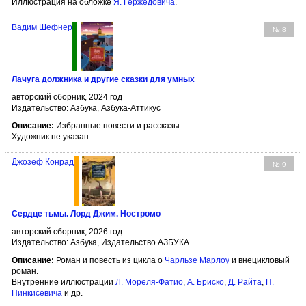
Иллюстрация на обложке
Я. Гержедовича
.
Вадим Шефнер
№ 8
Лачуга должника и другие сказки для умных
авторский сборник, 2024 год
Издательство: Азбука, Азбука-Аттикус
Описание:
Избранные повести и рассказы.
Художник не указан.
Джозеф Конрад
№ 9
Сердце тьмы. Лорд Джим. Ностромо
авторский сборник, 2026 год
Издательство: Азбука, Издательство АЗБУКА
Описание:
Роман и повесть из цикла о
Чарльзе Марлоу
и внецикловый
роман.
Внутренние иллюстрации
Л. Мореля-Фатио
,
А. Бриско
,
Д. Райта
,
П.
Пинкисевича
и др.