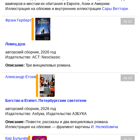
вампиров и местам их обитания в Европе, Азии и Америке.
Иллюстрация на обложке и внутренние иллюстрации
Сары Веттори
.
Фрэнк Герберт
№ 22
Ловец душ
авторский сборник, 2026 год
Издательство: АСТ: Neoclassic
Описание:
Три внецикловых романа.
Александр Етоев
№ 23
Бегство в Египет. Петербургские светотени
авторский сборник, 2026 год
Издательство: Азбука, Издательство АЗБУКА
Описание:
Повести, рассказы и два внецикловых романа.
Иллюстрация на обложке — фрагмент картины
И. Нелюбовича
Кир Булычёв
№ 24