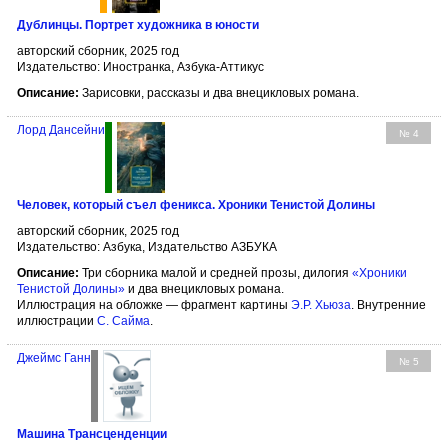
Дублинцы. Портрет художника в юности
авторский сборник, 2025 год
Издательство: Иностранка, Азбука-Аттикус
Описание:
Зарисовки, рассказы и два внецикловых романа.
Лорд Дансейни
№ 4
Человек, который съел феникса. Хроники Тенистой Долины
авторский сборник, 2025 год
Издательство: Азбука, Издательство АЗБУКА
Описание:
Три сборника малой и средней прозы, дилогия
«Хроники
Тенистой Долины»
и два внецикловых романа.
Иллюстрация на обложке — фрагмент картины
Э.Р. Хьюза
. Внутренние
иллюстрации
С. Сайма
.
Джеймс Ганн
№ 5
Машина Трансценденции