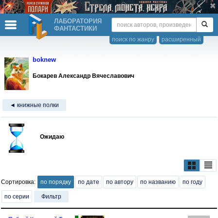
ЛАБОРАТОРИЯ
ФАНТАСТИКИ
поиск по жанру
расширенный
boknew
Бокарев Александр Вячеславович
◄ книжные полки
Ожидаю
Сортировка:
по порядку
по дате
по автору
по названию
по году
по серии
Фильтр