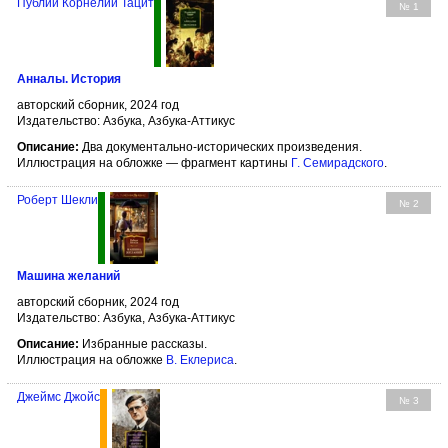
Публий Корнелий Тацит
№ 1
Анналы. История
авторский сборник, 2024 год
Издательство: Азбука, Азбука-Аттикус
Описание:
Два документально-исторических произведения.
Иллюстрация на обложке — фрагмент картины
Г. Семирадского
.
Роберт Шекли
№ 2
Машина желаний
авторский сборник, 2024 год
Издательство: Азбука, Азбука-Аттикус
Описание:
Избранные рассказы.
Иллюстрация на обложке
В. Еклериса
.
Джеймс Джойс
№ 3