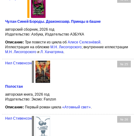
Чулан Синей Бороды. Драконозавр. Принцы в башне
авторский сборник, 2026 год
Издательство: Азбука, Издательство АЗБУКА
Описание:
Три повести из цикла об
Алисе Селезнёвой
.
Иллюстрация на обложке
М.Н. Лисогорского
; внутренние иллюстрации
М.Н. Лисогорского
и
Л. Хачатряна
.
Нил Стивенсон
№ 25
Полостан
авторская книга, 2026 год
Издательство: Эксмо: Fanzon
Описание:
Первый роман цикла
«Атомный свет»
.
Нил Стивенсон
№ 26