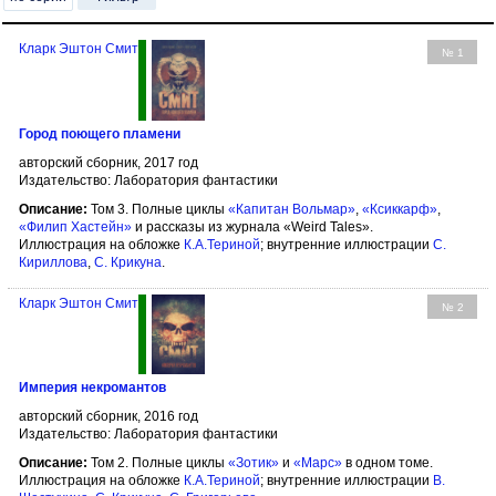
Кларк Эштон Смит
№ 1
Город поющего пламени
авторский сборник, 2017 год
Издательство: Лаборатория фантастики
Описание:
Том 3. Полные циклы
«Капитан Вольмар»
,
«Ксиккарф»
,
«Филип Хастейн»
и рассказы из журнала «Weird Tales».
Иллюстрация на обложке
К.А.Териной
; внутренние иллюстрации
С.
Кириллова
,
С. Крикуна
.
Кларк Эштон Смит
№ 2
Империя некромантов
авторский сборник, 2016 год
Издательство: Лаборатория фантастики
Описание:
Том 2. Полные циклы
«Зотик»
и
«Марс»
в одном томе.
Иллюстрация на обложке
К.А.Териной
; внутренние иллюстрации
В.