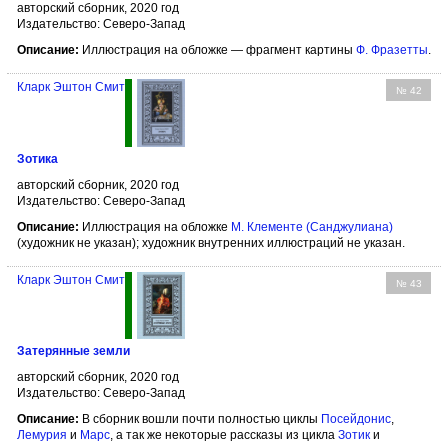
авторский сборник, 2020 год
Издательство: Северо-Запад
Описание:
Иллюстрация на обложке — фрагмент картины
Ф. Фразетты
.
Кларк Эштон Смит
№ 42
Зотика
авторский сборник, 2020 год
Издательство: Северо-Запад
Описание:
Иллюстрация на обложке
М. Клементе (Санджулиана)
(художник не указан); художник внутренних иллюстраций не указан.
Кларк Эштон Смит
№ 43
Затерянные земли
авторский сборник, 2020 год
Издательство: Северо-Запад
Описание:
В сборник вошли почти полностью циклы
Посейдонис
,
Лемурия
и
Марс
, а так же некоторые рассказы из цикла
Зотик
и