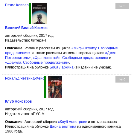
Бэзил Коппер
№ 5
Великий Белый Космос
авторский сборник, 2017 год
Издательство: Литера-Т
Описание:
Роман и рассказы из цикла
«Мифы Ктулху. Свободные
продолжения»
, а также рассказы из межавторских циклов
«Джек
Потрошитель»
,
«Франкенштейн. Свободные продолжения»
и
«Дракула. Свободные продолжения»
.
Иллюстрация на обложке
Боба Ларкина
(в издании не указан).
Рональд Четвинд-Хейс
№ 6
Клуб монстров
авторский сборник, 2017 год
Издательство: оПУС М
Описание:
Авторский сборник
«Клуб монстров»
и пять рассказов.
Иллюстрация на обложке
Джона Болтона
из одноименного комикса
1980 года.