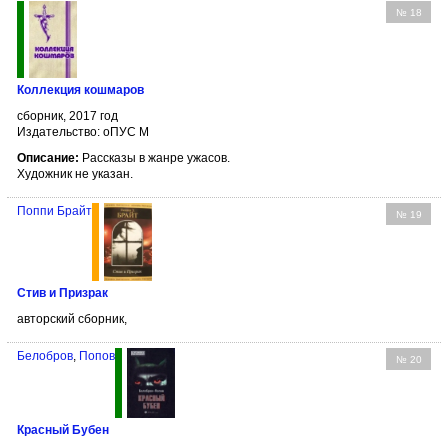
№ 18
Коллекция кошмаров
сборник, 2017 год
Издательство: оПУС М
Описание:
Рассказы в жанре ужасов.
Художник не указан.
Поппи Брайт
№ 19
Стив и Призрак
авторский сборник,
Белобров
,
Попов
№ 20
Красный Бубен