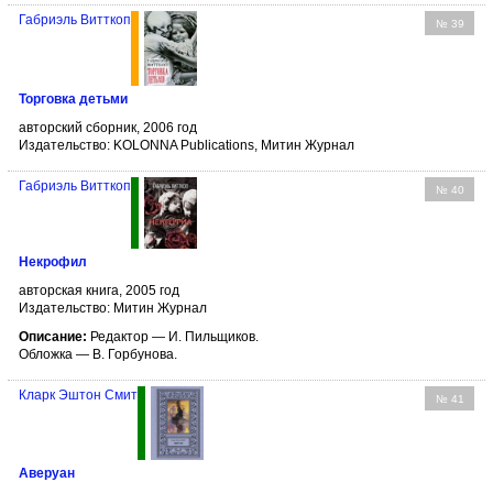
Габриэль Витткоп
№ 39
Торговка детьми
авторский сборник, 2006 год
Издательство: KOLONNA Publications, Митин Журнал
Габриэль Витткоп
№ 40
Некрофил
авторская книга, 2005 год
Издательство: Митин Журнал
Описание:
Редактор — И. Пильщиков.
Обложка — В. Горбунова.
Кларк Эштон Смит
№ 41
Аверуан