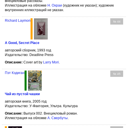
внецикловые рассказы.
Иллюстрация на обложке
Н. Охраи
(художник не указан); художник
внутренних иллюстраций не указан.
Richard Laymon
№ 44
A Good, Secret Place
авторский сборник, 1993 год
Издательство: Deadline Press
Описание:
Cover art by
Larry Mori
.
Пэт Кэдиган
№ 45
Чай из пустой чашки
авторская книга, 2005 год
Издательство: У-Фактория, Ультра. Культура
Описание:
Выпуск 002. Внецикловый роман.
Иллюстрация на обложке
А. Свербуты
.