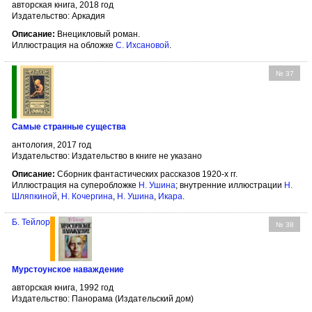
авторская книга, 2018 год
Издательство: Аркадия
Описание:
Внецикловый роман.
Иллюстрация на обложке
С. Ихсановой
.
№ 37
Самые странные существа
антология, 2017 год
Издательство: Издательство в книге не указано
Описание:
Сборник фантастических рассказов 1920-х гг.
Иллюстрация на суперобложке
Н. Ушина
; внутренние иллюстрации
Н.
Шляпкиной
,
Н. Кочергина
,
Н. Ушина
,
Икара
.
Б. Тейлор
№ 38
Мурстоунское наваждение
авторская книга, 1992 год
Издательство: Панорама (Издательский дом)