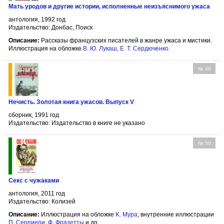
Мать уродов и другие истории, исполненные неизъяснимого ужаса
антология, 1992 год
Издательство: Донбас, Поиск
Описание:
Рассказы французских писателей в жанре ужаса и мистики.
Иллюстрация на обложке
В. Ю. Лукаш
,
Е. Т. Сердюченко
.
№ 49
Нечисть. Золотая книга ужасов. Выпуск V
сборник, 1991 год
Издательство: Издательство в книге не указано
№ 50
Секс с чужаками
антология, 2011 год
Издательство: Колизей
Описание:
Иллюстрация на обложке
K. Мура
; внутренние иллюстрации
П. Серпиери
,
Ф. Фразетты
и др.