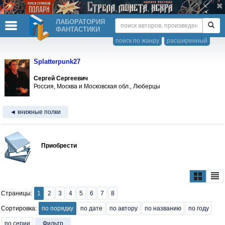
ЛАБОРАТОРИЯ
ФАНТАСТИКИ
поиск по жанру
расширенный
Splatterpunk27
Сергей Сергеевич
Россия, Москва и Московская обл., Люберцы
◄ книжные полки
Приобрести
Страницы:
1
2
3
4
5
6
7
8
Сортировка:
по порядку
по дате
по автору
по названию
по году
по серии
Фильтр