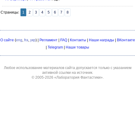
Страницы:
1
2
3
4
5
6
7
8
О сайте
(
eng
,
fra
,
укр
) |
Регламент
|
FAQ
|
Контакты
|
Наши награды
|
ВКонтакте
|
Telegram
|
Наши товары
Любое использование материалов сайта допускается только с указанием
активной ссылки на источник.
© 2005-2026
«Лаборатория Фантастики»
.