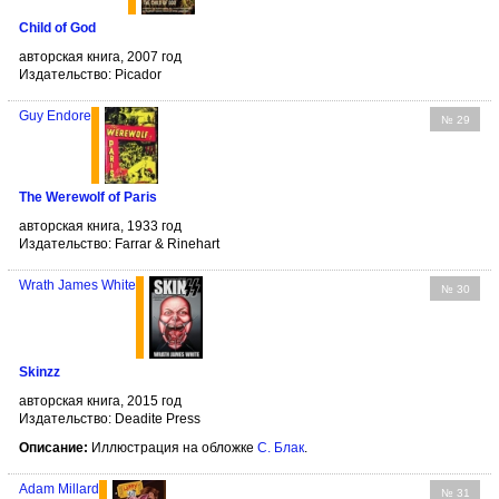
Child of God
авторская книга, 2007 год
Издательство: Picador
Guy Endore
№ 29
The Werewolf of Paris
авторская книга, 1933 год
Издательство: Farrar & Rinehart
Wrath James White
№ 30
Skinzz
авторская книга, 2015 год
Издательство: Deadite Press
Описание:
Иллюстрация на обложке
С. Блак
.
Adam Millard
№ 31