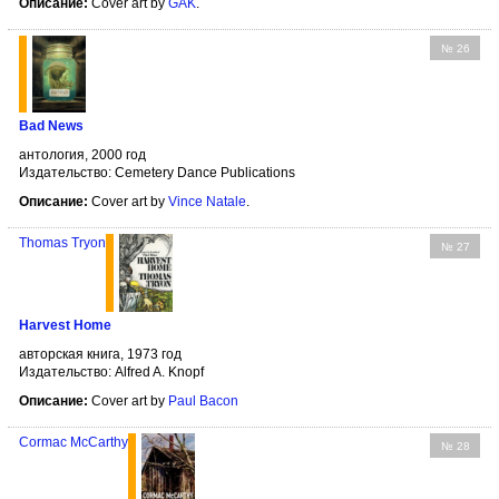
Описание:
Cover art by
GAK
.
№ 26
Bad News
антология, 2000 год
Издательство: Cemetery Dance Publications
Описание:
Cover art by
Vince Natale
.
Thomas Tryon
№ 27
Harvest Home
авторская книга, 1973 год
Издательство: Alfred A. Knopf
Описание:
Cover art by
Paul Bacon
Cormac McCarthy
№ 28