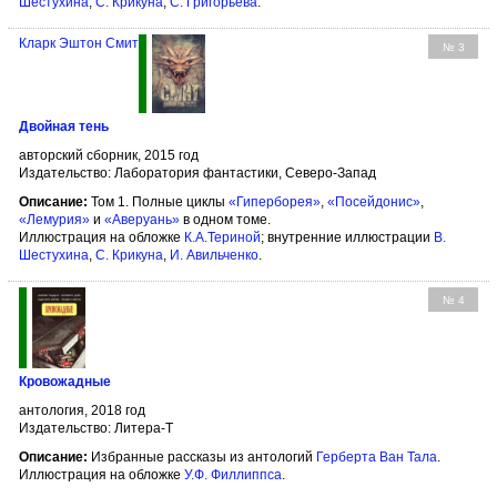
Шестухина
,
С. Крикуна
,
С. Григорьева
.
Кларк Эштон Смит
№ 3
Двойная тень
авторский сборник, 2015 год
Издательство: Лаборатория фантастики, Северо-Запад
Описание:
Том 1. Полные циклы
«Гиперборея»
,
«Посейдонис»
,
«Лемурия»
и
«Аверуань»
в одном томе.
Иллюстрация на обложке
К.А.Териной
; внутренние иллюстрации
В.
Шестухина
,
С. Крикуна
,
И. Авильченко
.
№ 4
Кровожадные
антология, 2018 год
Издательство: Литера-Т
Описание:
Избранные рассказы из антологий
Герберта Ван Тала
.
Иллюстрация на обложке
У.Ф. Филлиппса
.