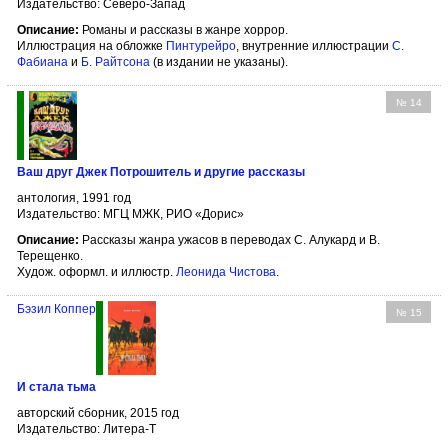
Издательство: Северо-Запад
Описание:
Романы и рассказы в жанре хоррор.
Иллюстрация на обложке
Пинтурейро
, внутренние иллюстрации
С.
Фабиана
и
Б. Райтсона
(в издании не указаны).
№ 14
Ваш друг Джек Потрошитель и другие рассказы
антология, 1991 год
Издательство: МГЦ МЖК, РИО «Дорис»
Описание:
Рассказы жанра ужасов в переводах С. Алукард и В.
Терещенко.
Худож. оформл. и иллюстр.
Леонида Чистова
.
Бэзил Коппер
№ 15
И стала тьма
авторский сборник, 2015 год
Издательство: Литера-Т