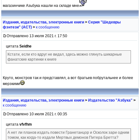
магазинчике Азьбука нашли на складе мне
Издания, издательства, электронные книги
>
Серия "Шедевры
фэнтези" (АСТ)
>
к сообщению
Отправлено 13 июля 2021 г. 17:50
цитата
Seidhe
Кстати, если кто вдруг не видал, здесь можно глянуть шикарные
фанатские картинки к книге
Круто, монстров так и представлял, а вот братьев побрутальнее и более
мерзкими
Издания, издательства, электронные книги
>
Издательство "Азбука"
>
к сообщению
Отправлено 10 июля 2021 г. 00:35
цитата
vfvfhm
А нет ли планов издать повести Гранетанцор и Осколок зари одним
томом, как когда-то издали Мертвых демонов Питера Бретта?