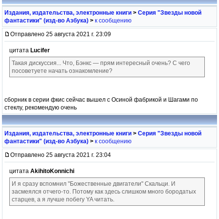
Издания, издательства, электронные книги
>
Серия "Звезды новой
фантастики" (изд-во Азбука)
>
к сообщению
Отправлено 25 августа 2021 г. 23:09
цитата
Luсifer
Такая дискуссия... Что, Бэнкс — прям интересный очень? С чего
посоветуете начать ознакомление?
сборник в серии фкис сейчас вышел с Осиной фабрикой и Шагами по
стеклу, рекомендую очень
Издания, издательства, электронные книги
>
Серия "Звезды новой
фантастики" (изд-во Азбука)
>
к сообщению
Отправлено 25 августа 2021 г. 23:04
цитата
AkihitoKonnichi
И я сразу вспомнил "Божественные двигатели" Скальци. И
засмеялся отчего-то. Потому как здесь слишком много бородатых
старцев, а я лучше побегу YA читать.