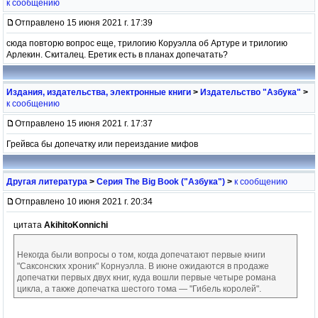
к сообщению
Отправлено 15 июня 2021 г. 17:39
сюда повторю вопрос еще, трилогию Коруэлла об Артуре и трилогию
Арлекин. Скиталец. Еретик есть в планах допечатать?
Издания, издательства, электронные книги
>
Издательство "Азбука"
>
к сообщению
Отправлено 15 июня 2021 г. 17:37
Грейвса бы допечатку или переиздание мифов
Другая литература
>
Серия The Big Book ("Азбука")
>
к сообщению
Отправлено 10 июня 2021 г. 20:34
цитата
AkihitoKonnichi
Некогда были вопросы о том, когда допечатают первые книги
"Саксонских хроник" Корнуэлла. В июне ожидаются в продаже
допечатки первых двух книг, куда вошли первые четыре романа
цикла, а также допечатка шестого тома — "Гибель королей".