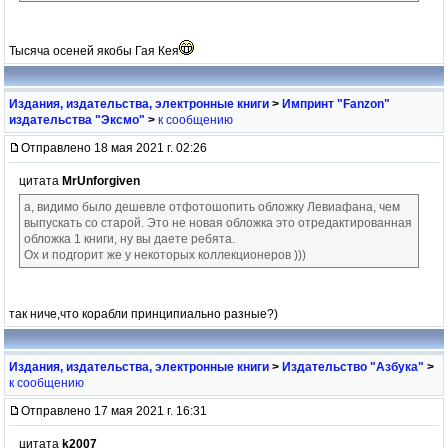
Тысяча осеней якобы Гая Кея
Издания, издательства, электронные книги
>
Импринт "Fanzon"
издательства "Эксмо"
>
к сообщению
Отправлено 18 мая 2021 г. 02:26
цитата
MrUnforgiven
а, видимо было дешевле отфотошопить обложку Левиафана, чем
выпускать со старой. Это не новая обложка это отредактированная
обложка 1 книги, ну вы даете ребята.
Ох и подгорит же у некоторых коллекционеров )))
так ниче,что корабли принципиально разные?)
Издания, издательства, электронные книги
>
Издательство "Азбука"
>
к сообщению
Отправлено 17 мая 2021 г. 16:31
цитата
k2007