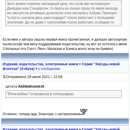
Зато можно извлечь наглядный урок, что если вас интересуют
Джордан или Сандерсон, то брать их лучше сразу по мере выхода,
не смотря на активные допечатки этих авторов у Азбуки. Принцип
"а пусть сначала весь цикл издадут" плохо работает с большими
эпопеями. Да он даже с трилогиями плохо работает, в общем-то.
Если мне у автора зашла первая книга прочитанная, я дальше автоскупаю
пылесосом) чем могу поддерживаю издательства, ну вот из хотелок у меня
3 больных это Скотт Линч, Малазан и Бэнкса всего хочу на бумаге)
Издания, издательства, электронные книги
>
Серия "Звёзды новой
фэнтези" (Азбука)
>
к сообщению
Отправлено 29 июля 2021 г. 22:09
цитата
AkihitoKonnichi
"Ритм войны" отправился в типографию.
Отлично, теперь жду Элантрис с нетерпением
Издания, издательства, электронные книги
>
Серия "Звёзды новой