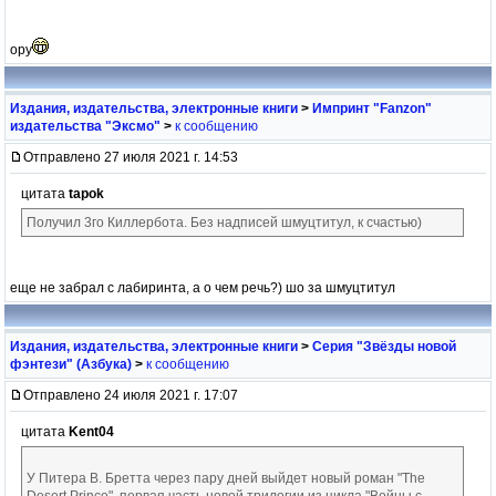
ору
Издания, издательства, электронные книги
>
Импринт "Fanzon"
издательства "Эксмо"
>
к сообщению
Отправлено 27 июля 2021 г. 14:53
цитата
tapok
Получил 3го Киллербота. Без надписей шмуцтитул, к счастью)
еще не забрал с лабиринта, а о чем речь?) шо за шмуцтитул
Издания, издательства, электронные книги
>
Серия "Звёзды новой
фэнтези" (Азбука)
>
к сообщению
Отправлено 24 июля 2021 г. 17:07
цитата
Kent04
У Питера В. Бретта через пару дней выйдет новый роман "The
Desert Prince", первая часть новой трилогии из цикла "Войны с