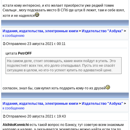
кстати кому интересно, и кто желает приобрести уже редкий томик
Скальци , могу подсказать место В СПб где штук 8 лежит, там и себе взял,
хотя и не надеялся
Издания, издательства, электронные книги
>
Издательство "Азбука"
>
к сообщению
Отправлено 23 августа 2021 г. 00:11
цитата
PetrOFF
На самом деле, стоит оповещать, какие книги пойдут в утиль. Это
подхлестнёт всех тех, кто долго откладывал. Пусть это не спасёт
ситуацию в целом, но кто-то успеет купить по адекватной цене.
согласен, знал бы, сам купил хоть подарить кому-то из друзей
Издания, издательства, электронные книги
>
Издательство "Азбука"
>
к сообщению
Отправлено 20 августа 2021 г. 19:43
AkihitoKonnichi
есть такой вопрос по Бэнксу, тут советую всем знакомым
направо и налево, а оказывается экземпляры можно найти если ток по