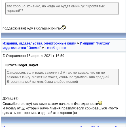
это хорошо, конечно, но когда же будет омнибус "Проклятых
королей"?
поддерживаю) жду в больших книгах
Издания, издательства, электронные книги
>
Импринт "Fanzon"
издательства "Эксмо"
>
к сообщению
Отправлено 15 апреля 2021 г. 16:59
цитата
Gogot_kayot
Сандерсон, если надо, закончит :) А так, не думаю, что он не
закончит книгу. Может не хочет, чтобы получилась она средней.
Вторая, на мой взгляд, была слабее первой
Допишет)
Спасибо его отцу) как там в самом начале в благодарности
И моему отцу, который научил меня правилу: если собираешься что-то
сделать, не торопись и сделай это хорошо.(с)