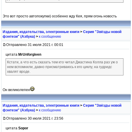
Это вот просто автопокупки) особенно жду Кея, прям огонь новость
Издания, издательства, электронные книги
>
Серия "Звёзды новой
фэнтези" (Азбука)
>
к сообщению
Отправлено 31 июля 2021 г. 00:01
цитата
MrUnforgiven
Кстати, а что есть сказать тем кто читал Джастина Колла раз уж о
нем вспомнили, давно присматриваюсь к его циклу, на гудридс
хвалят вроде.
Он великолепен
Издания, издательства, электронные книги
>
Серия "Звёзды новой
фэнтези" (Азбука)
>
к сообщению
Отправлено 30 июля 2021 г. 23:56
цитата
Sopor