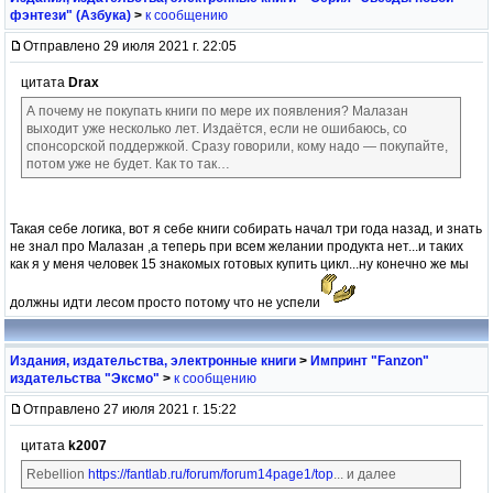
фэнтези" (Азбука)
>
к сообщению
Отправлено 29 июля 2021 г. 22:05
цитата
Drax
А почему не покупать книги по мере их появления? Малазан
выходит уже несколько лет. Издаётся, если не ошибаюсь, со
спонсорской поддержкой. Сразу говорили, кому надо — покупайте,
потом уже не будет. Как то так…
Такая себе логика, вот я себе книги собирать начал три года назад, и знать
не знал про Малазан ,а теперь при всем желании продукта нет...и таких
как я у меня человек 15 знакомых готовых купить цикл...ну конечно же мы
должны идти лесом просто потому что не успели
Издания, издательства, электронные книги
>
Импринт "Fanzon"
издательства "Эксмо"
>
к сообщению
Отправлено 27 июля 2021 г. 15:22
цитата
k2007
Rebellion
https://fantlab.ru/forum/forum14page1/top
... и далее