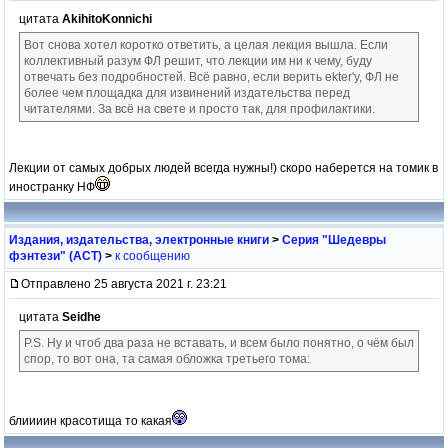
цитата
AkihitoKonnichi
Вот снова хотел коротко ответить, а целая лекция вышла. Если
коллективный разум ФЛ решит, что лекции им ни к чему, буду
отвечать без подробностей. Всё равно, если верить ekter'у, ФЛ не
более чем площадка для извинений издательства перед
читателями. За всё на свете и просто так, для профилактики.
Лекции от самых добрых людей всегда нужны!) скоро наберется на томик в
иностранку НФ
Издания, издательства, электронные книги
>
Серия "Шедевры
фэнтези" (АСТ)
>
к сообщению
Отправлено 25 августа 2021 г. 23:21
цитата
Seidhe
P.S. Ну и чтоб два раза не вставать, и всем было понятно, о чём был
спор, то вот она, та самая обложка третьего тома:
блиииин красотища то какая