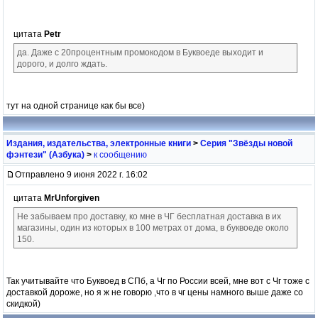
цитата
Petr
да. Даже с 20процентным промокодом в Буквоеде выходит и
дорого, и долго ждать.
тут на одной странице как бы все)
Издания, издательства, электронные книги
>
Серия "Звёзды новой
фэнтези" (Азбука)
>
к сообщению
Отправлено 9 июня 2022 г. 16:02
цитата
MrUnforgiven
Не забываем про доставку, ко мне в ЧГ бесплатная доставка в их
магазины, один из которых в 100 метрах от дома, в буквоеде около
150.
Так учитывайте что Буквоед в СПб, а Чг по России всей, мне вот с Чг тоже с
доставкой дороже, но я ж не говорю ,что в чг цены намного выше даже со
скидкой)