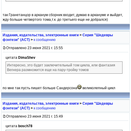
так Гранетанцор в арканум сборник входит, думаю в аркануме и выйдет,
жду больше четвертого тома,т.к. до третьего еще не добрался)
Издания, издательства, электронные книги
>
Серия "Шедевры
фэнтези" (АСТ)
>
к сообщению
Отправлено 23 июня 2021 г. 15:55
цитата
DimaShev
Интересно, это будет заключительный том цикла, или фантазия
Вегнера размножится еще на пару-тройку томов
по мне так пусть пишет больше Сандерсона
великолепный цикл
Издания, издательства, электронные книги
>
Серия "Шедевры
фэнтези" (АСТ)
>
к сообщению
Отправлено 23 июня 2021 г. 15:49
цитата
bosch78