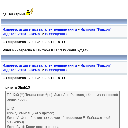
да , на стриме
Издания, издательства, электронные книги
>
Импринт "Fanzon"
издательства "Эксмо"
>
к сообщению
Отправлено 17 августа 2021 г. 18:09
Phelan
интересно а Гай тоже в Fantasy World будет?
Издания, издательства, электронные книги
>
Импринт "Fanzon"
издательства "Эксмо"
>
к сообщению
Отправлено 17 августа 2021 г. 18:09
цитата
Shab13
Г.Г. Кей (!!!) Тигана (октябрь), Львы Аль-Рассана, оба романа с новой
редактурой.
UPD
Дэвид Геммел цикл о Друссе;
Джон М. Форд Дракон не дремлет (в переводе Е. Доброхотовой-
Майковой)
Джин Вулф Книги нового солнца.