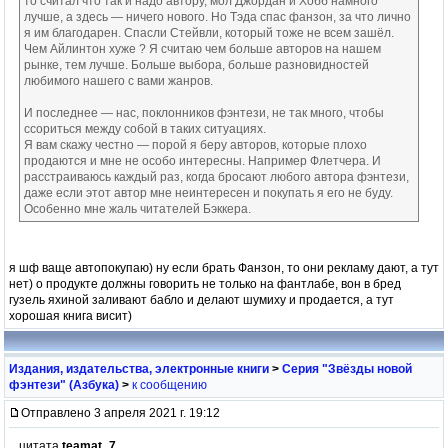
то считал что так и надо автору, мол Джордан и Хобб намного
лучше, а здесь — ничего нового. Но Тэда спас фанзон, за что лично
я им благодарен. Спасли Стейвли, который тоже не всем зашёл.
Чем Айлинтон хуже ? Я считаю чем больше авторов на нашем
рынке, тем лучше. Больше выбора, больше разновидностей
любимого нашего с вами жанров.
И последнее — нас, поклонников фэнтези, не так много, чтобы
ссориться между собой в таких ситуациях.
Я вам скажу честно — порой я беру авторов, которые плохо
продаются и мне не особо интересны. Например Флетчера. И
расстраиваюсь каждый раз, когда бросают любого автора фэнтези,
даже если этот автор мне неинтересен и покупать я его не буду.
Особенно мне жаль читателей Бэккера.
я шф ваще автопокупаю) ну если брать Фанзон, то они рекламу дают, а тут
нет) о продукте должны говорить не только на фантлабе, вон в бред
гузель яхиной заливают бабло и делают шумиху и продается, а тут
хорошая книга висит)
Издания, издательства, электронные книги
>
Серия "Звёзды новой
фэнтези" (Азбука)
>
к сообщению
Отправлено 3 апреля 2021 г. 19:12
цитата
teamat_7