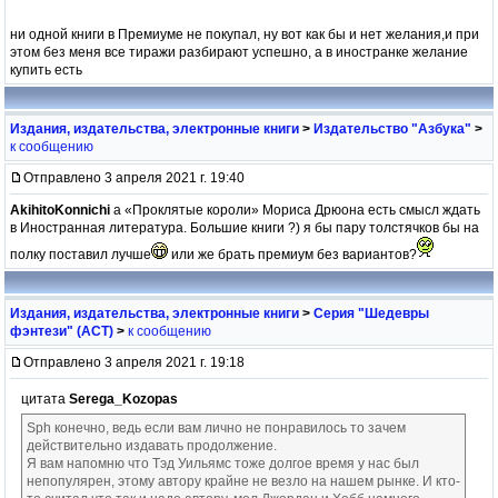
ни одной книги в Премиуме не покупал, ну вот как бы и нет желания,и при
этом без меня все тиражи разбирают успешно, а в иностранке желание
купить есть
Издания, издательства, электронные книги
>
Издательство "Азбука"
>
к сообщению
Отправлено 3 апреля 2021 г. 19:40
AkihitoKonnichi
а «Проклятые короли» Мориса Дрюона есть смысл ждать
в Иностранная литература. Большие книги ?) я бы пару толстячков бы на
полку поставил лучше
или же брать премиум без вариантов?
Издания, издательства, электронные книги
>
Серия "Шедевры
фэнтези" (АСТ)
>
к сообщению
Отправлено 3 апреля 2021 г. 19:18
цитата
Serega_Kozopas
Sph конечно, ведь если вам лично не понравилось то зачем
действительно издавать продолжение.
Я вам напомню что Тэд Уильямс тоже долгое время у нас был
непопулярен, этому автору крайне не везло на нашем рынке. И кто-