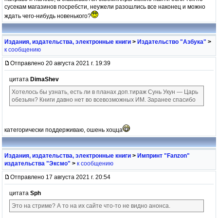
сусекам магазинов посребсти, неужели разошлись все наконец и можно
ждать чего-нибудь новенького?
Издания, издательства, электронные книги
>
Издательство "Азбука"
>
к сообщению
Отправлено 20 августа 2021 г. 19:39
цитата
DimaShev
Хотелось бы узнать, есть ли в планах доп.тираж Сунь Укун — Царь
обезьян? Книги давно нет во всевозможных ИМ. Заранее спасибо
категорически поддерживаю, ошень хоцца
Издания, издательства, электронные книги
>
Импринт "Fanzon"
издательства "Эксмо"
>
к сообщению
Отправлено 17 августа 2021 г. 20:54
цитата
Sph
Это на стриме? А то на их сайте что-то не видно анонса.