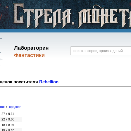
Лаборатория
Фантастики
оценок посетителя
Rebellion
нок
/
средняя
27
/
9.11
22
/
9.68
18
/
8.94
15
/
9.20