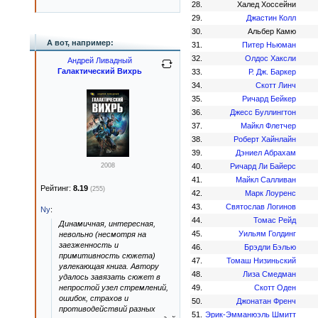
28.
Халед Хоссейни
29.
Джастин Колл
30.
Альбер Камю
А вот, например:
31.
Питер Ньюман
32.
Олдос Хаксли
Андрей Ливадный
Галактический Вихрь
33.
Р. Дж. Баркер
34.
Скотт Линч
35.
Ричард Бейкер
36.
Джесс Буллингтон
37.
Майкл Флетчер
38.
Роберт Хайнлайн
39.
Дэниел Абрахам
2008
40.
Ричард Ли Байерс
41.
Майкл Салливан
Рейтинг:
8.19
(255)
42.
Марк Лоуренс
43.
Святослав Логинов
Ny
:
44.
Томас Рейд
Динамичная, интересная,
45.
Уильям Голдинг
невольно (несмотря на
заезженность и
46.
Брэдли Бэлью
примитивность сюжета)
47.
Томаш Низиньский
увлекающая книга. Автору
48.
Лиза Смедман
удалось завязать сюжет в
непростой узел стремлений,
49.
Скотт Оден
ошибок, страхов и
50.
Джонатан Френч
противодействий разных
51.
Эрик-Эмманюэль Шмитт