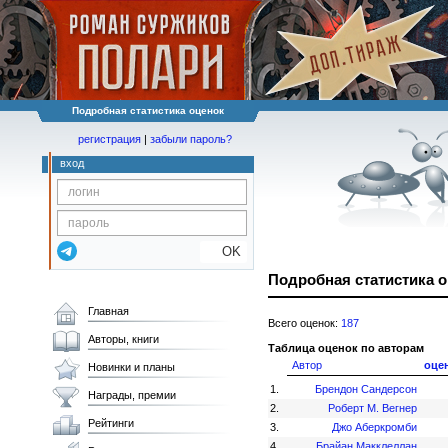
Подробная статистика оценок
регистрация
|
забыли пароль?
вход
OK
Подробная статистика 
Главная
Всего оценок:
187
Авторы, книги
Таблица оценок по авторам
Автор
оце
Новинки и планы
1.
Брендон Сандерсон
Награды, премии
2.
Роберт М. Вегнер
Рейтинги
3.
Джо Аберкромби
4.
Брайан Макклеллан