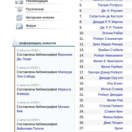
Рекомендации
5.
Патрик Ротфусс
Посетители
6.
Дж. К. Роулинг
7.
Себастьян де Кастелл
Авторские колонки
8.
Джордж Р. Р. Мартин
Форум
9.
Дж. Р. Р. Толкин
10.
Энтони Райан
11.
Роберт Сальваторе
информация, новости
12.
Эрих Мария Ремарк
13.
Брайан Стейвли
6 августа 2026 г.
Составлена библиография
Вероники
14.
Роберт Маккаммон
Дж. Генри
15.
Филип К. Квантрелл
16.
Фрэнк Герберт
5 августа 2026 г.
Составлена библиография
Махмуда
17.
Грегори Дэвид Робертс
Эль-Сайеда
18.
Джордж Оруэлл
19.
Иэн Бэнкс
4 августа 2026 г.
20.
Мэтью Стовер
Составлена библиография
Маркуса
Кливера
21.
Роберт Джордан
22.
Филип Рив
3 августа 2026 г.
23.
Стелла Геммел
Составлена библиография
Моники
Ким
24.
Стивен Кинг
25.
Франц Кафка
2 августа 2026 г.
26.
Джек Лондон
Составлена библиография
27.
Бром
Вайшнави Патель