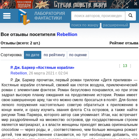
ЛАБОРАТОРИЯ
ФАНТАСТИКИ
поиск по жанру
расширенный
Все отзывы посетителя
Rebellion
Отзывы (всего: 2 шт.)
Рейтинг отзыва
Сортировка:
по дате
по рейтингу
по оценке
[
13
]
Р. Дж. Баркер «Костяные корабли»
Rebellion
, 26 марта 2021 г. 02:04
Р. Дж. Баркер прочитан, первый роман трилогии «Дитя приливов» —
Костяные корабли отличный, свежий как глоток воздуха, приключенческий
роман с элементами фэнтези. Роман безусловно понравился, но при этом
задрал высокую планку ожидания на продолжение истории. Роман имеет
свою завершенную арку, так что можно смело бросаться в полёт. Для более
легкого погружения настоятельно советую обратиться к приложению в
конце книги, и сразу изучить звания флота Ста островов, а также найти
рисунки Тома Паркера, которого автор сам упоминает. Итак, нас встречает
мир раздробленный на множество островов, где государственным строем
является матриархат, а к власти женщины приходят весьма оригинальным
способом — через роды, и , соответственно, чем больше женщина рожает
детей, тем могущественнее становится, но тут необходимо добавить, что