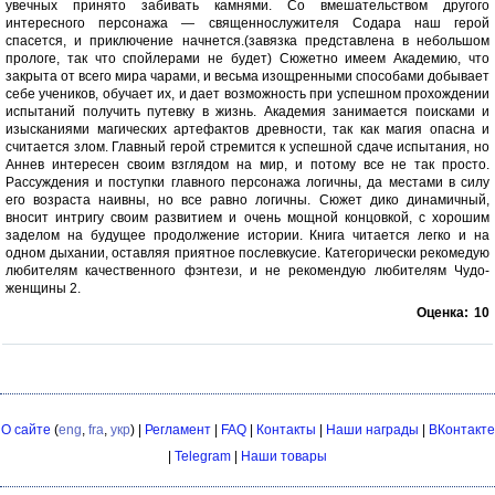
увечных принято забивать камнями. Со вмешательством другого
интересного персонажа — священнослужителя Содара наш герой
спасется, и приключение начнется.(завязка представлена в небольшом
прологе, так что спойлерами не будет) Сюжетно имеем Академию, что
закрыта от всего мира чарами, и весьма изощренными способами добывает
себе учеников, обучает их, и дает возможность при успешном прохождении
испытаний получить путевку в жизнь. Академия занимается поисками и
изысканиями магических артефактов древности, так как магия опасна и
считается злом. Главный герой стремится к успешной сдаче испытания, но
Аннев интересен своим взглядом на мир, и потому все не так просто.
Рассуждения и поступки главного персонажа логичны, да местами в силу
его возраста наивны, но все равно логичны. Сюжет дико динамичный,
вносит интригу своим развитием и очень мощной концовкой, с хорошим
заделом на будущее продолжение истории. Книга читается легко и на
одном дыхании, оставляя приятное послевкусие. Категорически рекомедую
любителям качественного фэнтези, и не рекомендую любителям Чудо-
женщины 2.
Оценка:
10
О сайте
(
eng
,
fra
,
укр
) |
Регламент
|
FAQ
|
Контакты
|
Наши награды
|
ВКонтакте
|
Telegram
|
Наши товары