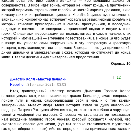
каждые роды это риск смерти женщины — ибо медицина далека от
совершенства. В мире идет война, которая не имеет конца, на протяжении
которой мореманы строили свои корабли из костей морских драконов, ныне
исчезнувших и истребленных существ. Кораблей существует множество
вариаций, но конкретно нас встречает корабль мертвых, чёрный корабль на
который ссылают приговоренных к смерти преступников, в последней
надежде и возможности совершить героический подвиг и искупить свои
грехи. С главными персонажами вы познакомитесь в самом начале, с их
историей и мотивацией — в течение повествования, а в конце...а что будет
в конце вы узнаете сами погрузившись в эту прекрасную и красочную
историю, ведь главное,что есть в романе Баркера — это дух приключений,
дикая динамика и увлекательный сюжет, который не отпускает до конца
книги. Ставлю десятку и жду с нетерпением продолжения.
Оценка:
10
[
12
]
Джастин Колл «Мастер печали»
Rebellion
, 31 января 2021 г. 03:03
Итак, долгожданный «Мастер печали» Джастина Трэвиса Колла
наконец увидел свет, и он поистине прекрасен. Книга поднимает вопросы о
поиске пути в жизни, самореализации себя в ней, и о том какими
зашоренными бывают люди. Меня история взяла за душу аналогично
шедевра Патрика Ротфусса «Имя ветра», столь же волшебная и чарующая
своей атмосферой эта история. С первых же страниц автор показывает
нам рождение главного героя Аннева, который рождается калекой, что
смертельно опасно для жизни, (тут мы вперые сталкиваемся с узкостью
взглядов общественности) ибо по определенным причинам всех калек и