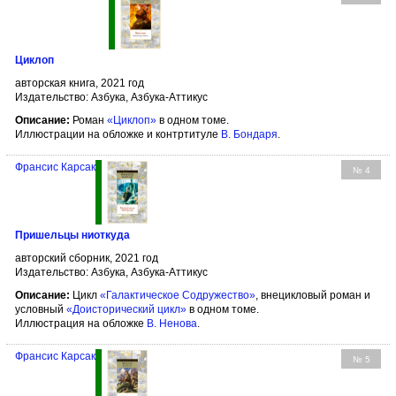
Циклоп
авторская книга, 2021 год
Издательство: Азбука, Азбука-Аттикус
Описание:
Роман
«Циклоп»
в одном томе.
Иллюстрации на обложке и контртитуле
В. Бондаря
.
Франсис Карсак
№ 4
Пришельцы ниоткуда
авторский сборник, 2021 год
Издательство: Азбука, Азбука-Аттикус
Описание:
Цикл
«Галактическое Содружество»
, внецикловый роман и
условный
«Доисторический цикл»
в одном томе.
Иллюстрация на обложке
В. Ненова
.
Франсис Карсак
№ 5