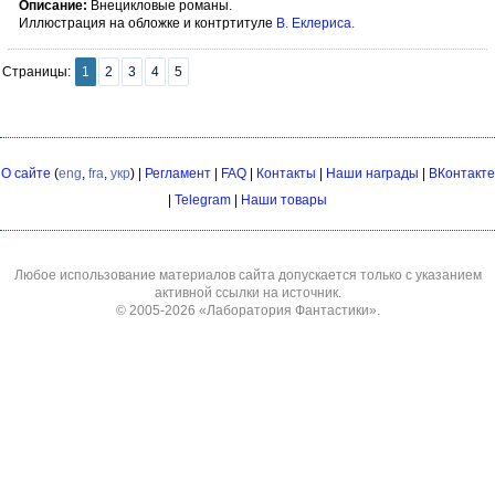
Описание:
Внецикловые романы.
Иллюстрация на обложке и контртитуле
В. Еклериса
.
Страницы:
1
2
3
4
5
О сайте
(
eng
,
fra
,
укр
) |
Регламент
|
FAQ
|
Контакты
|
Наши награды
|
ВКонтакте
|
Telegram
|
Наши товары
Любое использование материалов сайта допускается только с указанием
активной ссылки на источник.
© 2005-2026
«Лаборатория Фантастики»
.