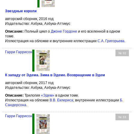
Звездные короли
авторский сборник, 2016 год
Издательство: Азбука, Азбука-Аттикус
Описание:
Полный цикл о
Джоне Гордоне
и его вселенной в одном
томе.
Иллюстрация на обложке и внутренние иллюстрации
С.А. Григорьева
.
Гарри Гаррисон
№ 32
К западу от Эдема. Зима в Эдеме. Возвращение в Эдем
авторский сборник, 2017 год
Издательство: Азбука, Азбука-Аттикус
Описание:
Трилогия
«Эдем»
в одном томе.
Иллюстрация на обложке
В.В. Еклериса
; внутренние иллюстрации
Б.
Сандерсона
.
Гарри Гаррисон
№ 33