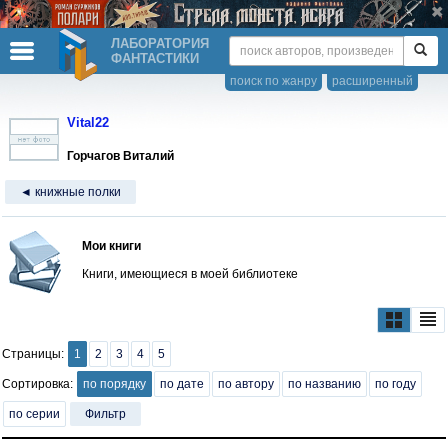
ЛАБОРАТОРИЯ
ФАНТАСТИКИ
поиск по жанру
расширенный
Vital22
Горчагов Виталий
◄ книжные полки
Мои книги
Книги, имеющиеся в моей библиотеке
Страницы:
1
2
3
4
5
Сортировка:
по порядку
по дате
по автору
по названию
по году
по серии
Фильтр