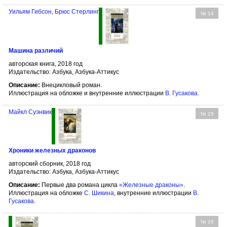
Уильям Гибсон
,
Брюс Стерлинг
№ 14
Машина различий
авторская книга, 2018 год
Издательство: Азбука, Азбука-Аттикус
Описание:
Внецикловый роман.
Иллюстрация на обложке и внутренние иллюстрации
В. Гусакова
.
Майкл Суэнвик
№ 15
Хроники железных драконов
авторский сборник, 2018 год
Издательство: Азбука, Азбука-Аттикус
Описание:
Первые два романа цикла
«Железные драконы»
.
Иллюстрация на обложке
С. Шикина
, внутренние иллюстрации
В.
Гусакова
.
№ 16