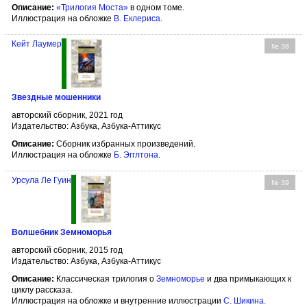
Описание:
«Трилогия Моста»
в одном томе.
Иллюстрация на обложке
В. Еклериса
.
Кейт Лаумер
№ 38
Звездные мошенники
авторский сборник, 2021 год
Издательство: Азбука, Азбука-Аттикус
Описание:
Сборник избранных произведений.
Иллюстрация на обложке
Б. Эгглтона
.
Урсула Ле Гуин
№ 39
Волшебник Земноморья
авторский сборник, 2015 год
Издательство: Азбука, Азбука-Аттикус
Описание:
Классическая трилогия о
Земноморье
и два примыкающих к
циклу рассказа.
Иллюстрация на обложке и внутренние иллюстрации
С. Шикина
.