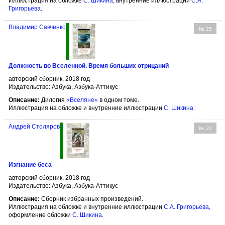
Иллюстрация на обложке
С. Шикина
, внутренние иллюстрации
С.А.
Григорьева
.
Владимир Савченко
№ 25
Должность во Вселенной. Время больших отрицаний
авторский сборник, 2018 год
Издательство: Азбука, Азбука-Аттикус
Описание:
Дилогия
«Вселяне»
в одном томе.
Иллюстрация на обложке и внутренние иллюстрации
С. Шикина
.
Андрей Столяров
№ 26
Изгнание беса
авторский сборник, 2018 год
Издательство: Азбука, Азбука-Аттикус
Описание:
Сборник избранных произведений.
Иллюстрация на обложке и внутренние иллюстрации
С.А. Григорьева
,
оформление обложки
С. Шикина
.