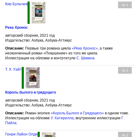
Кир Булычев
№ 1
Река Хронос
авторский сборник, 2021 год
Издательство: Азбука, Азбука-Аттикус
Описание:
Первые три романа цикла
«Река Хронос»
, а также
неоконченный роман «Покушение» из того же цикла.
Иллюстрация на обложке и контртитуле
С. Шикина
.
Т. Х. Уайт
№ 2
Король былого и грядущего
авторский сборник, 2021 год
Издательство: Азбука, Азбука-Аттикус
Описание:
Роман-эпопея
«Король Былого и Грядущего»
в одном томе.
Иллюстрация на обложке
У. Хатерелла
; внутренние иллюстрации
Г.
Пайла
.
Генри Лайон Олди
№ 3