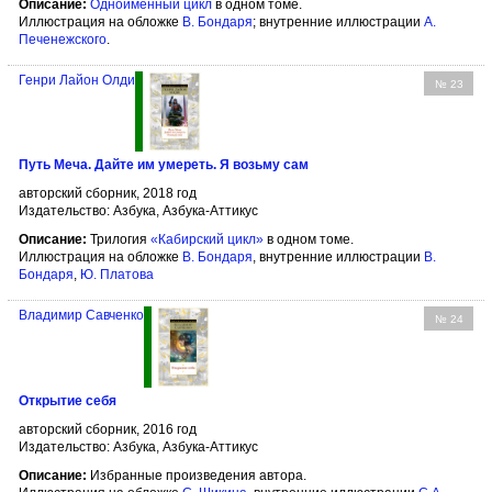
Описание:
Одноимённый цикл
в одном томе.
Иллюстрация на обложке
В. Бондаря
; внутренние иллюстрации
А.
Печенежского
.
Генри Лайон Олди
№ 23
Путь Меча. Дайте им умереть. Я возьму сам
авторский сборник, 2018 год
Издательство: Азбука, Азбука-Аттикус
Описание:
Трилогия
«Кабирский цикл»
в одном томе.
Иллюстрация на обложке
В. Бондаря
, внутренние иллюстрации
В.
Бондаря
,
Ю. Платова
Владимир Савченко
№ 24
Открытие себя
авторский сборник, 2016 год
Издательство: Азбука, Азбука-Аттикус
Описание:
Избранные произведения автора.