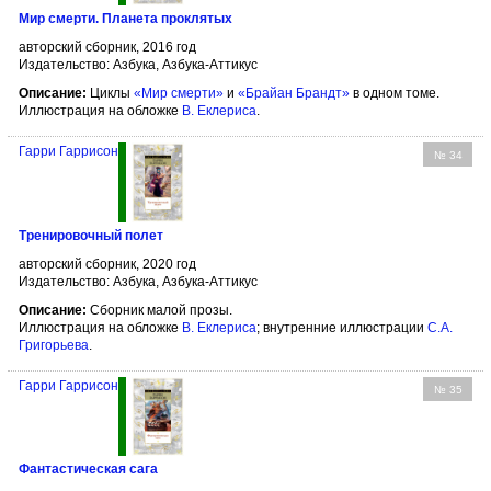
Мир смерти. Планета проклятых
авторский сборник, 2016 год
Издательство: Азбука, Азбука-Аттикус
Описание:
Циклы
«Мир смерти»
и
«Брайан Брандт»
в одном томе.
Иллюстрация на обложке
В. Еклериса
.
Гарри Гаррисон
№ 34
Тренировочный полет
авторский сборник, 2020 год
Издательство: Азбука, Азбука-Аттикус
Описание:
Сборник малой прозы.
Иллюстрация на обложке
В. Еклериса
; внутренние иллюстрации
С.А.
Григорьева
.
Гарри Гаррисон
№ 35
Фантастическая сага