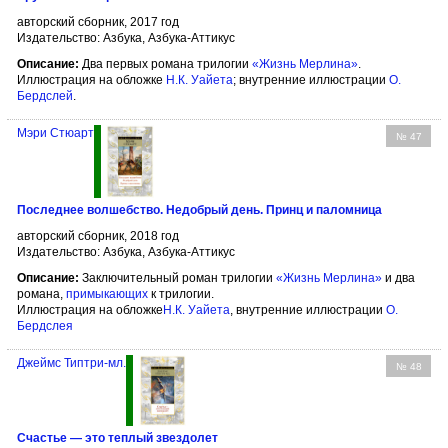
авторский сборник, 2017 год
Издательство: Азбука, Азбука-Аттикус
Описание:
Два первых романа трилогии
«Жизнь Мерлина»
.
Иллюстрация на обложке
Н.К. Уайета
; внутренние иллюстрации
О.
Бердслей
.
Мэри Стюарт
№ 47
Последнее волшебство. Недобрый день. Принц и паломница
авторский сборник, 2018 год
Издательство: Азбука, Азбука-Аттикус
Описание:
Заключительный роман трилогии
«Жизнь Мерлина»
и два
романа,
примыкающих
к трилогии.
Иллюстрация на обложке
Н.К. Уайета
, внутренние иллюстрации
О.
Бердслея
Джеймс Типтри-мл.
№ 48
Счастье — это теплый звездолет