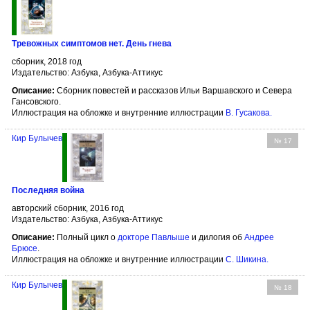
Тревожных симптомов нет. День гнева
сборник, 2018 год
Издательство: Азбука, Азбука-Аттикус
Описание:
Сборник повестей и рассказов Ильи Варшавского и Севера
Гансовского.
Иллюстрация на обложке и внутренние иллюстрации
В. Гусакова
.
Кир Булычев
№ 17
Последняя война
авторский сборник, 2016 год
Издательство: Азбука, Азбука-Аттикус
Описание:
Полный цикл о
докторе Павлыше
и дилогия об
Андрее
Брюсе
.
Иллюстрация на обложке и внутренние иллюстрации
С. Шикина
.
Кир Булычев
№ 18