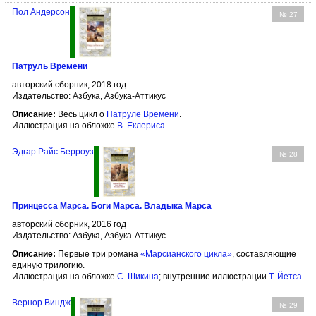
Пол Андерсон
№ 27
Патруль Времени
авторский сборник, 2018 год
Издательство: Азбука, Азбука-Аттикус
Описание:
Весь цикл о
Патруле Времени
.
Иллюстрация на обложке
В. Еклериса
.
Эдгар Райс Берроуз
№ 28
Принцесса Марса. Боги Марса. Владыка Марса
авторский сборник, 2016 год
Издательство: Азбука, Азбука-Аттикус
Описание:
Первые три романа
«Марсианского цикла»
, составляющие
единую трилогию.
Иллюстрация на обложке
С. Шикина
; внутренние иллюстрации
Т. Йетса
.
Вернор Виндж
№ 29