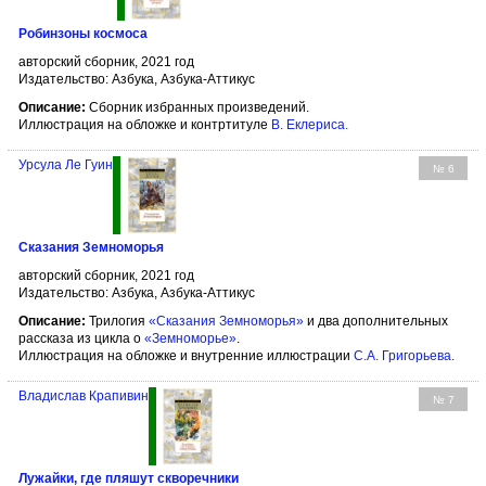
Робинзоны космоса
авторский сборник, 2021 год
Издательство: Азбука, Азбука-Аттикус
Описание:
Сборник избранных произведений.
Иллюстрация на обложке и контртитуле
В. Еклериса
.
Урсула Ле Гуин
№ 6
Сказания Земноморья
авторский сборник, 2021 год
Издательство: Азбука, Азбука-Аттикус
Описание:
Трилогия
«Сказания Земноморья»
и два дополнительных
рассказа из цикла о
«Земноморье»
.
Иллюстрация на обложке и внутренние иллюстрации
С.А. Григорьева
.
Владислав Крапивин
№ 7
Лужайки, где пляшут скворечники