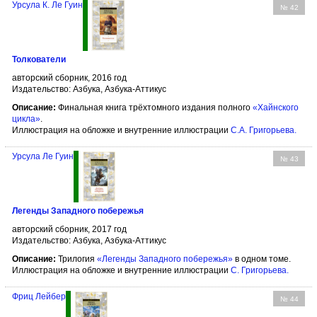
Урсула К. Ле Гуин
№ 42
Толкователи
авторский сборник, 2016 год
Издательство: Азбука, Азбука-Аттикус
Описание:
Финальная книга трёхтомного издания полного
«Хайнского
цикла»
.
Иллюстрация на обложке и внутренние иллюстрации
С.А. Григорьева
.
Урсула Ле Гуин
№ 43
Легенды Западного побережья
авторский сборник, 2017 год
Издательство: Азбука, Азбука-Аттикус
Описание:
Трилогия
«Легенды Западного побережья»
в одном томе.
Иллюстрация на обложке и внутренние иллюстрации
С. Григорьева
.
Фриц Лейбер
№ 44