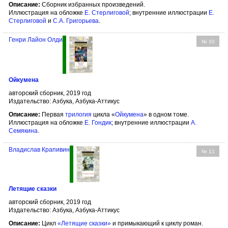
Описание:
Сборник избранных произведений.
Иллюстрация на обложке
Е. Стерлиговой
; внутренние иллюстрации
Е.
Стерлиговой
и
С.А. Григорьева
.
Генри Лайон Олди
№ 10
Ойкумена
авторский сборник, 2019 год
Издательство: Азбука, Азбука-Аттикус
Описание:
Первая
трилогия
цикла «
Ойкумена
» в одном томе.
Иллюстрация на обложке
Е. Гондик
; внутренние иллюстрации
А.
Семякина
.
Владислав Крапивин
№ 11
Летящие сказки
авторский сборник, 2019 год
Издательство: Азбука, Азбука-Аттикус
Описание:
Цикл
«Летящие сказки»
и примыкающий к циклу роман.