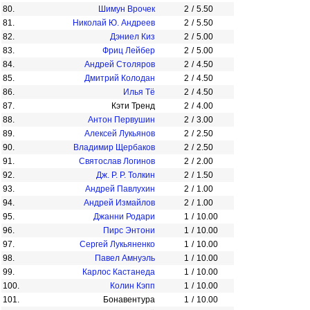
80.
Шимун Врочек
2
/
5.50
81.
Николай Ю. Андреев
2
/
5.50
82.
Дэниел Киз
2
/
5.00
83.
Фриц Лейбер
2
/
5.00
84.
Андрей Столяров
2
/
4.50
85.
Дмитрий Колодан
2
/
4.50
86.
Илья Тё
2
/
4.50
87.
Кэти Тренд
2
/
4.00
88.
Антон Первушин
2
/
3.00
89.
Алексей Лукьянов
2
/
2.50
90.
Владимир Щербаков
2
/
2.50
91.
Святослав Логинов
2
/
2.00
92.
Дж. Р. Р. Толкин
2
/
1.50
93.
Андрей Павлухин
2
/
1.00
94.
Андрей Измайлов
2
/
1.00
95.
Джанни Родари
1
/
10.00
96.
Пирс Энтони
1
/
10.00
97.
Сергей Лукьяненко
1
/
10.00
98.
Павел Амнуэль
1
/
10.00
99.
Карлос Кастанеда
1
/
10.00
100.
Колин Кэпп
1
/
10.00
101.
Бонавентура
1
/
10.00