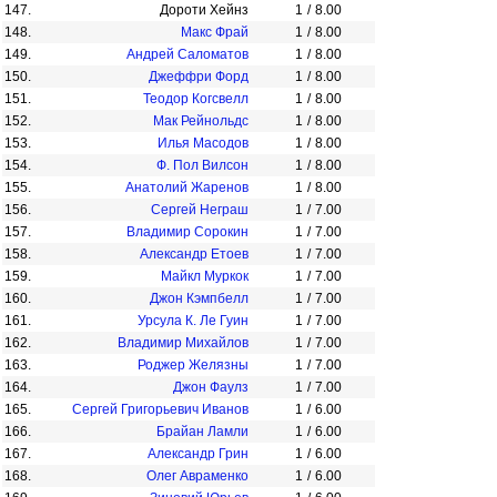
147.
Дороти Хейнз
1
/
8.00
148.
Макс Фрай
1
/
8.00
149.
Андрей Саломатов
1
/
8.00
150.
Джеффри Форд
1
/
8.00
151.
Теодор Когсвелл
1
/
8.00
152.
Мак Рейнольдс
1
/
8.00
153.
Илья Масодов
1
/
8.00
154.
Ф. Пол Вилсон
1
/
8.00
155.
Анатолий Жаренов
1
/
8.00
156.
Сергей Неграш
1
/
7.00
157.
Владимир Сорокин
1
/
7.00
158.
Александр Етоев
1
/
7.00
159.
Майкл Муркок
1
/
7.00
160.
Джон Кэмпбелл
1
/
7.00
161.
Урсула К. Ле Гуин
1
/
7.00
162.
Владимир Михайлов
1
/
7.00
163.
Роджер Желязны
1
/
7.00
164.
Джон Фаулз
1
/
7.00
165.
Сергей Григорьевич Иванов
1
/
6.00
166.
Брайан Ламли
1
/
6.00
167.
Александр Грин
1
/
6.00
168.
Олег Авраменко
1
/
6.00