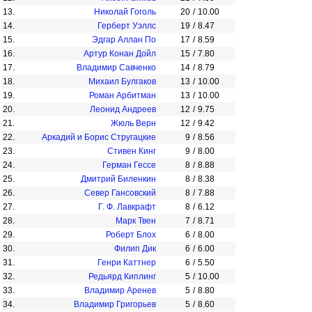
13.
Николай Гоголь
20
/
10.00
14.
Герберт Уэллс
19
/
8.47
15.
Эдгар Аллан По
17
/
8.59
16.
Артур Конан Дойл
15
/
7.80
17.
Владимир Савченко
14
/
8.79
18.
Михаил Булгаков
13
/
10.00
19.
Роман Арбитман
13
/
10.00
20.
Леонид Андреев
12
/
9.75
21.
Жюль Верн
12
/
9.42
22.
Аркадий и Борис Стругацкие
9
/
8.56
23.
Стивен Кинг
9
/
8.00
24.
Герман Гессе
8
/
8.88
25.
Дмитрий Биленкин
8
/
8.38
26.
Север Гансовский
8
/
7.88
27.
Г. Ф. Лавкрафт
8
/
6.12
28.
Марк Твен
7
/
8.71
29.
Роберт Блох
6
/
8.00
30.
Филип Дик
6
/
6.00
31.
Генри Каттнер
6
/
5.50
32.
Редьярд Киплинг
5
/
10.00
33.
Владимир Аренев
5
/
8.80
34.
Владимир Григорьев
5
/
8.60