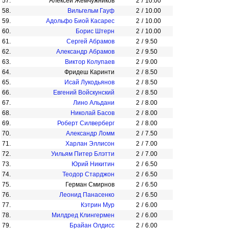
57.
Алексей Жемчужников
2
/
10.00
58.
Вильгельм Гауф
2
/
10.00
59.
Адольфо Биой Касарес
2
/
10.00
60.
Борис Штерн
2
/
10.00
61.
Сергей Абрамов
2
/
9.50
62.
Александр Абрамов
2
/
9.50
63.
Виктор Колупаев
2
/
9.00
64.
Фридеш Каринти
2
/
8.50
65.
Исай Лукодьянов
2
/
8.50
66.
Евгений Войскунский
2
/
8.50
67.
Лино Альдани
2
/
8.00
68.
Николай Басов
2
/
8.00
69.
Роберт Силверберг
2
/
8.00
70.
Александр Ломм
2
/
7.50
71.
Харлан Эллисон
2
/
7.00
72.
Уильям Питер Блэтти
2
/
7.00
73.
Юрий Никитин
2
/
6.50
74.
Теодор Старджон
2
/
6.50
75.
Герман Смирнов
2
/
6.50
76.
Леонид Панасенко
2
/
6.50
77.
Кэтрин Мур
2
/
6.00
78.
Милдред Клингермен
2
/
6.00
79.
Брайан Олдисс
2
/
6.00