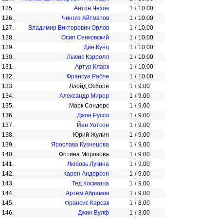
125.
Антон Чехов
1
/
10.00
126.
Чингиз Айтматов
1
/
10.00
127.
Владимир Викторович Орлов
1
/
10.00
128.
Осип Сенковский
1
/
10.00
129.
Дин Кунц
1
/
10.00
130.
Льюис Кэрролл
1
/
10.00
131.
Артур Кларк
1
/
10.00
132.
Франсуа Рабле
1
/
10.00
133.
Ллойд Осборн
1
/
9.00
134.
Александр Мирер
1
/
9.00
135.
Марк Сондерс
1
/
9.00
136.
Джон Руссо
1
/
9.00
137.
Йен Уотсон
1
/
9.00
138.
Юрий Жулин
1
/
9.00
139.
Ярослава Кузнецова
1
/
9.00
140.
Фотина Морозова
1
/
9.00
141.
Любовь Лукина
1
/
9.00
142.
Карен Андерсон
1
/
9.00
143.
Тед Косматка
1
/
9.00
144.
Артём Абрамов
1
/
9.00
145.
Франсис Карсак
1
/
8.00
146.
Джин Вулф
1
/
8.00