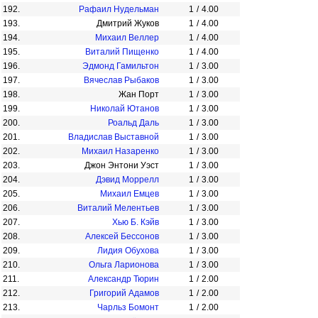
192.
Рафаил Нудельман
1
/
4.00
193.
Дмитрий Жуков
1
/
4.00
194.
Михаил Веллер
1
/
4.00
195.
Виталий Пищенко
1
/
4.00
196.
Эдмонд Гамильтон
1
/
3.00
197.
Вячеслав Рыбаков
1
/
3.00
198.
Жан Порт
1
/
3.00
199.
Николай Ютанов
1
/
3.00
200.
Роальд Даль
1
/
3.00
201.
Владислав Выставной
1
/
3.00
202.
Михаил Назаренко
1
/
3.00
203.
Джон Энтони Уэст
1
/
3.00
204.
Дэвид Моррелл
1
/
3.00
205.
Михаил Емцев
1
/
3.00
206.
Виталий Мелентьев
1
/
3.00
207.
Хью Б. Кэйв
1
/
3.00
208.
Алексей Бессонов
1
/
3.00
209.
Лидия Обухова
1
/
3.00
210.
Ольга Ларионова
1
/
3.00
211.
Александр Тюрин
1
/
2.00
212.
Григорий Адамов
1
/
2.00
213.
Чарльз Бомонт
1
/
2.00