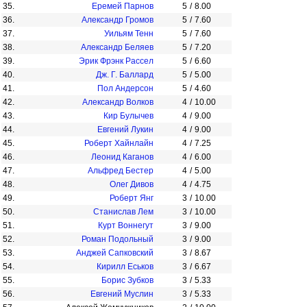
35.
Еремей Парнов
5
/
8.00
36.
Александр Громов
5
/
7.60
37.
Уильям Тенн
5
/
7.60
38.
Александр Беляев
5
/
7.20
39.
Эрик Фрэнк Рассел
5
/
6.60
40.
Дж. Г. Баллард
5
/
5.00
41.
Пол Андерсон
5
/
4.60
42.
Александр Волков
4
/
10.00
43.
Кир Булычев
4
/
9.00
44.
Евгений Лукин
4
/
9.00
45.
Роберт Хайнлайн
4
/
7.25
46.
Леонид Каганов
4
/
6.00
47.
Альфред Бестер
4
/
5.00
48.
Олег Дивов
4
/
4.75
49.
Роберт Янг
3
/
10.00
50.
Станислав Лем
3
/
10.00
51.
Курт Воннегут
3
/
9.00
52.
Роман Подольный
3
/
9.00
53.
Анджей Сапковский
3
/
8.67
54.
Кирилл Еськов
3
/
6.67
55.
Борис Зубков
3
/
5.33
56.
Евгений Муслин
3
/
5.33