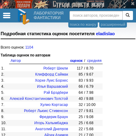
ЛАБОРАТОРИЯ
ФАНТАСТИКИ
поиск по жанру
расширенный
Подробная статистика оценок посетителя
eladislao
Всего оценок:
1104
Таблица оценок по авторам
Автор
оценок
/
средняя
1.
Роберт Шекли
117
/
8.70
2.
Клиффорд Саймак
85
/
9.67
3.
Хорхе Луис Борхес
83
/
9.93
4.
Илья Варшавский
66
/
6.79
5.
Рэй Брэдбери
64
/
7.98
6.
Алексей Константинович Толстой
40
/
9.88
7.
Хулио Кортасар
32
/
10.00
8.
Роберт Льюис Стивенсон
27
/
9.81
9.
Фредерик Браун
25
/
9.08
10.
Игорь Халымбаджа
25
/
6.68
11.
Анатолий Днепров
22
/
5.68
12.
Айзек Азимов
21
/
7.00