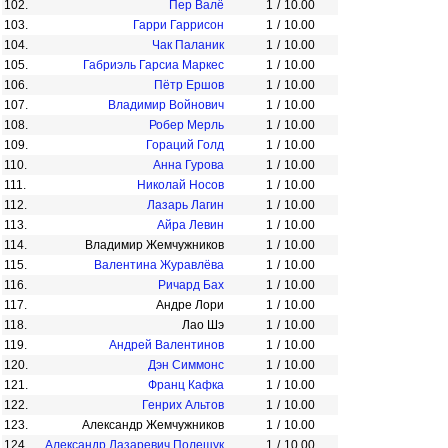
102.
Пер Валё
1
/
10.00
103.
Гарри Гаррисон
1
/
10.00
104.
Чак Паланик
1
/
10.00
105.
Габриэль Гарсиа Маркес
1
/
10.00
106.
Пётр Ершов
1
/
10.00
107.
Владимир Войнович
1
/
10.00
108.
Робер Мерль
1
/
10.00
109.
Гораций Голд
1
/
10.00
110.
Анна Гурова
1
/
10.00
111.
Николай Носов
1
/
10.00
112.
Лазарь Лагин
1
/
10.00
113.
Айра Левин
1
/
10.00
114.
Владимир Жемчужников
1
/
10.00
115.
Валентина Журавлёва
1
/
10.00
116.
Ричард Бах
1
/
10.00
117.
Андре Лори
1
/
10.00
118.
Лао Шэ
1
/
10.00
119.
Андрей Валентинов
1
/
10.00
120.
Дэн Симмонс
1
/
10.00
121.
Франц Кафка
1
/
10.00
122.
Генрих Альтов
1
/
10.00
123.
Александр Жемчужников
1
/
10.00
124.
Александр Лазаревич Полещук
1
/
10.00