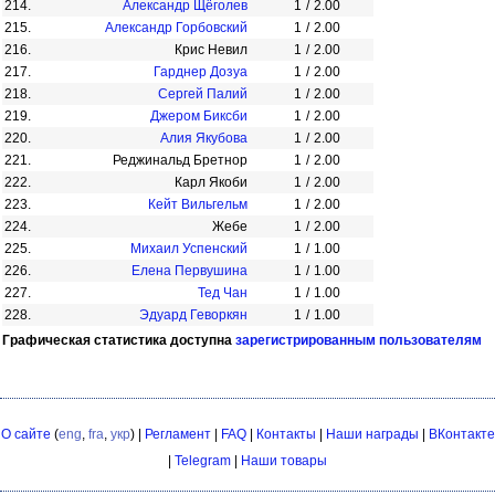
214.
Александр Щёголев
1
/
2.00
215.
Александр Горбовский
1
/
2.00
216.
Крис Невил
1
/
2.00
217.
Гарднер Дозуа
1
/
2.00
218.
Сергей Палий
1
/
2.00
219.
Джером Биксби
1
/
2.00
220.
Алия Якубова
1
/
2.00
221.
Реджинальд Бретнор
1
/
2.00
222.
Карл Якоби
1
/
2.00
223.
Кейт Вильгельм
1
/
2.00
224.
Жебе
1
/
2.00
225.
Михаил Успенский
1
/
1.00
226.
Елена Первушина
1
/
1.00
227.
Тед Чан
1
/
1.00
228.
Эдуард Геворкян
1
/
1.00
Графическая статистика доступна
зарегистрированным пользователям
О сайте
(
eng
,
fra
,
укр
) |
Регламент
|
FAQ
|
Контакты
|
Наши награды
|
ВКонтакте
|
Telegram
|
Наши товары