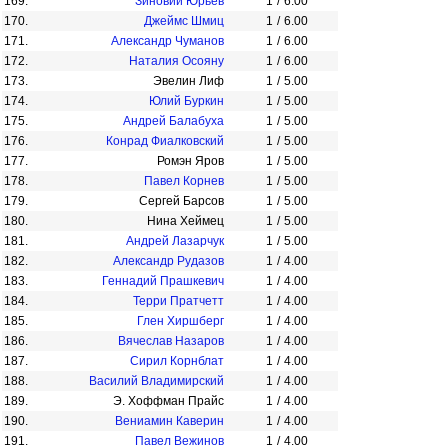
169.
Зиновий Юрьев
1
/
6.00
170.
Джеймс Шмиц
1
/
6.00
171.
Александр Чуманов
1
/
6.00
172.
Наталия Осояну
1
/
6.00
173.
Эвелин Лиф
1
/
5.00
174.
Юлий Буркин
1
/
5.00
175.
Андрей Балабуха
1
/
5.00
176.
Конрад Фиалковский
1
/
5.00
177.
Ромэн Яров
1
/
5.00
178.
Павел Корнев
1
/
5.00
179.
Сергей Барсов
1
/
5.00
180.
Нина Хеймец
1
/
5.00
181.
Андрей Лазарчук
1
/
5.00
182.
Александр Рудазов
1
/
4.00
183.
Геннадий Прашкевич
1
/
4.00
184.
Терри Пратчетт
1
/
4.00
185.
Глен Хиршберг
1
/
4.00
186.
Вячеслав Назаров
1
/
4.00
187.
Сирил Корнблат
1
/
4.00
188.
Василий Владимирский
1
/
4.00
189.
Э. Хоффман Прайс
1
/
4.00
190.
Вениамин Каверин
1
/
4.00
191.
Павел Вежинов
1
/
4.00