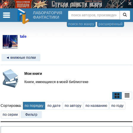
ЛАБОРАТОРИЯ
ФАНТАСТИКИ
поиск по жанру
расширенный
tale
◄ книжные полки
Мои книги
Книги, имеющиеся в моей библиотеке
Сортировка:
по порядку
по дате
по автору
по названию
по году
по серии
Фильтр