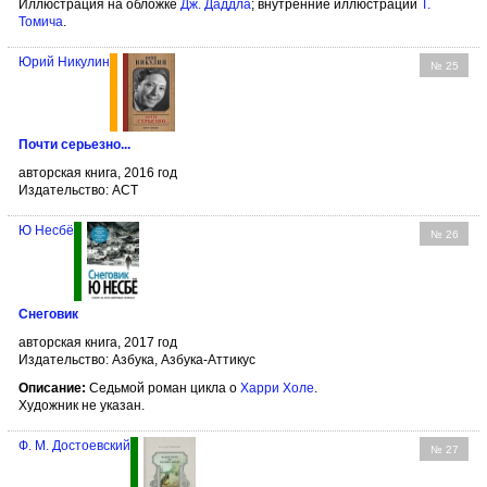
Иллюстрация на обложке
Дж. Даддла
; внутренние иллюстрации
Т.
Томича
.
Юрий Никулин
№ 25
Почти серьезно...
авторская книга, 2016 год
Издательство: АСТ
Ю Несбё
№ 26
Снеговик
авторская книга, 2017 год
Издательство: Азбука, Азбука-Аттикус
Описание:
Седьмой роман цикла о
Харри Холе
.
Художник не указан.
Ф. М. Достоевский
№ 27