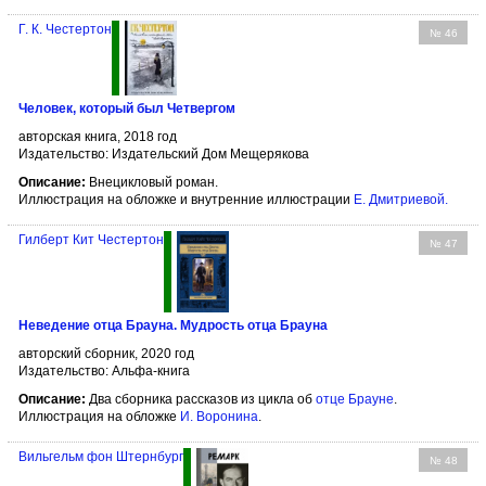
Г. К. Честертон
№ 46
Человек, который был Четвергом
авторская книга, 2018 год
Издательство: Издательский Дом Мещерякова
Описание:
Внецикловый роман.
Иллюстрация на обложке и внутренние иллюстрации
Е. Дмитриевой
.
Гилберт Кит Честертон
№ 47
Неведение отца Брауна. Мудрость отца Брауна
авторский сборник, 2020 год
Издательство: Альфа-книга
Описание:
Два сборника рассказов из цикла об
отце Брауне
.
Иллюстрация на обложке
И. Воронина
.
Вильгельм фон Штернбург
№ 48