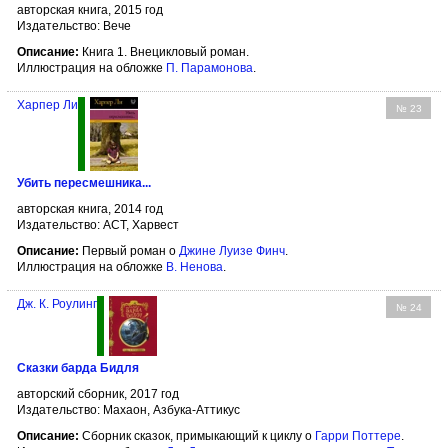
авторская книга, 2015 год
Издательство: Вече
Описание:
Книга 1. Внецикловый роман.
Иллюстрация на обложке
П. Парамонова
.
Харпер Ли
№ 23
Убить пересмешника...
авторская книга, 2014 год
Издательство: АСТ, Харвест
Описание:
Первый роман о
Джине Луизе Финч
.
Иллюстрация на обложке
В. Ненова
.
Дж. К. Роулинг
№ 24
Сказки барда Бидля
авторский сборник, 2017 год
Издательство: Махаон, Азбука-Аттикус
Описание:
Сборник сказок, примыкающий к циклу о
Гарри Поттере
.