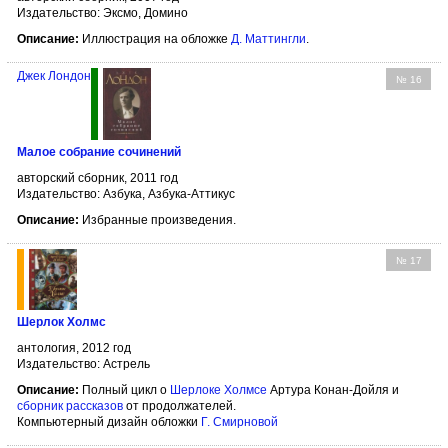
Издательство: Эксмо, Домино
Описание:
Иллюстрация на обложке
Д. Маттингли
.
Джек Лондон
№ 16
Малое собрание сочинений
авторский сборник, 2011 год
Издательство: Азбука, Азбука-Аттикус
Описание:
Избранные произведения.
№ 17
Шерлок Холмс
антология, 2012 год
Издательство: Астрель
Описание:
Полный цикл о
Шерлоке Холмсе
Артура Конан-Дойля и
сборник рассказов
от продолжателей.
Компьютерный дизайн обложки
Г. Смирновой