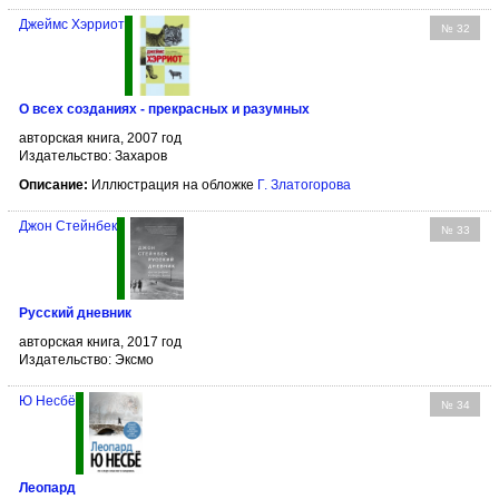
Джеймс Хэрриот
№ 32
О всех созданиях - прекрасных и разумных
авторская книга, 2007 год
Издательство: Захаров
Описание:
Иллюстрация на обложке
Г. Златогорова
Джон Стейнбек
№ 33
Русский дневник
авторская книга, 2017 год
Издательство: Эксмо
Ю Несбё
№ 34
Леопард