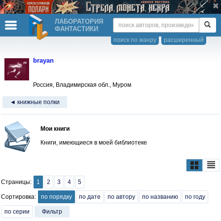
ЛАБОРАТОРИЯ
ФАНТАСТИКИ
поиск по жанру
расширенный
brayan
Россия, Владимирская обл., Муром
◄ книжные полки
Мои книги
Книги, имеющиеся в моей библиотеке
Страницы:
1
2
3
4
5
Сортировка:
по порядку
по дате
по автору
по названию
по году
по серии
Фильтр