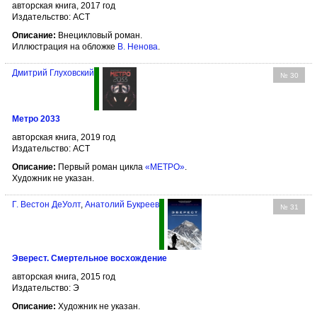
авторская книга, 2017 год
Издательство: АСТ
Описание:
Внецикловый роман.
Иллюстрация на обложке
В. Ненова
.
Дмитрий Глуховский
№ 30
Метро 2033
авторская книга, 2019 год
Издательство: АСТ
Описание:
Первый роман цикла
«МЕТРО»
.
Художник не указан.
Г. Вестон ДеУолт
,
Анатолий Букреев
№ 31
Эверест. Смертельное восхождение
авторская книга, 2015 год
Издательство: Э
Описание:
Художник не указан.