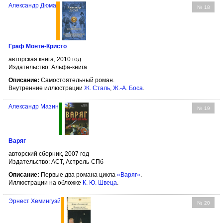
Александр Дюма
№ 18
Граф Монте-Кристо
авторская книга, 2010 год
Издательство: Альфа-книга
Описание:
Самостоятельный роман.
Внутренние иллюстрации
Ж. Сталь
,
Ж.-А. Боса
.
Александр Мазин
№ 19
Варяг
авторский сборник, 2007 год
Издательство: АСТ, Астрель-СПб
Описание:
Первые два романа цикла
«Варяг»
.
Иллюстрации на обложке
К. Ю. Швеца
.
Эрнест Хемингуэй
№ 20