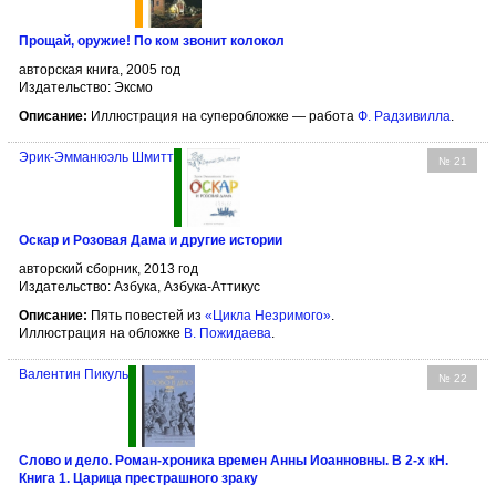
Прощай, оружие! По ком звонит колокол
авторская книга, 2005 год
Издательство: Эксмо
Описание:
Иллюстрация на суперобложке — работа
Ф. Радзивилла
.
Эрик-Эмманюэль Шмитт
№ 21
Оскар и Розовая Дама и другие истории
авторский сборник, 2013 год
Издательство: Азбука, Азбука-Аттикус
Описание:
Пять повестей из
«Цикла Незримого»
.
Иллюстрация на обложке
В. Пожидаева
.
Валентин Пикуль
№ 22
Слово и дело. Роман-хроника времен Анны Иоанновны. В 2-х кН.
Книга 1. Царица престрашного зраку