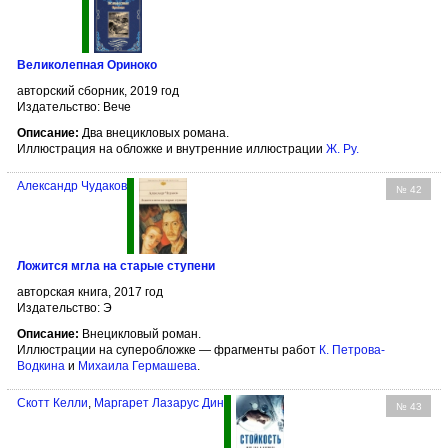
Великолепная Ориноко
авторский сборник, 2019 год
Издательство: Вече
Описание:
Два внецикловых романа.
Иллюстрация на обложке и внутренние иллюстрации
Ж. Ру
.
Александр Чудаков
№ 42
Ложится мгла на старые ступени
авторская книга, 2017 год
Издательство: Э
Описание:
Внецикловый роман.
Иллюстрации на суперобложке — фрагменты работ
К. Петрова-
Водкина
и
Михаила Гермашева
.
Скотт Келли
,
Маргарет Лазарус Дин
№ 43