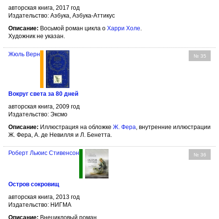
авторская книга, 2017 год
Издательство: Азбука, Азбука-Аттикус
Описание:
Восьмой роман цикла о
Харри Холе
.
Художник не указан.
Жюль Верн
№ 35
Вокруг света за 80 дней
авторская книга, 2009 год
Издательство: Эксмо
Описание:
Иллюстрация на обложке
Ж. Фера
, внутренние иллюстрации
Ж. Фера, А. де Невилля и Л. Бенетта.
Роберт Льюис Стивенсон
№ 36
Остров сокровищ
авторская книга, 2013 год
Издательство: НИГМА
Описание:
Внецикловый роман.