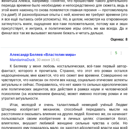
женитьба Алекса, например. Понятно, что прошествие такого длительного
периода времени было необходимо и непосредственно для сюжета, ведь в
этой книге наконец-то снова появляется главная героиня — протомолекула
(та-дам!!). И разнообразные опыты с ней, конечно же требуют времени (это
я все ещё пытаюсь себя успокоить). Но, в целом, несмотря на откровенную
затянутость книги, ощущение все-таки положительное, потому как и экшн
присутствует, и интрига, и политические игры опять же как всегда. Да и
финал все так же вызывает желание бежать и читать дальше.
Оценка:
8
[
5
]
Александр Беляев «Властелин мира»
MandarinaDuck
, 30 июня 15:41
К Беляеву у меня любовь ностальгическая, всё-таки первый автор-
фантаст, которого я прочитала. Странно, что этот его роман остался
недооцененным, мне кажется, что его сюжет вне времени. Совершенно не
чувствуется, что написан он почти век назад, социально-этические аспекты
актуальны и сейчас. Понравилось, что нет каких-то сильных идеологических
или политических акцентов, все действия в рамках науки и человеческой
психологии (за исключением финала), может именно поэтому роман и не
утратил актуальности.
Итак, молодой и очень талантливый немецкий учёный Людвиг
Штирнер изобретает механизм, способный передавать мысли на
расстоянии и оказывать влияние на других людей. Конечно же, он начинает
пользоваться своим изобретение в личных целях: становится богат,
влиятелен, внушает любимой женщине сильные чувства к себе. Но
полученного ему показалось мало, он захотел абсолютной власти над всей