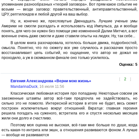
упоминание разнообразных «теорий заговора». Вот прям какое событие не
возьми — везде заговор: правительственный, антиправительственный,
ЦРУ, рептилоидов и любой другой на ваш выбор.
Ну, и, конечно же, пресловутые Двенадцать. Лучшие ученые умы
Америки не смогли разгадать и использовать код Импульса, да и вообще
понять, для чего он нужен без помощи уже измененной Далии Митчел, а вот
военные очень даже смогли и даже ставили опыты на людях. Ну, так себе...
В целом книга разочаровала, хотелось больше движа, подробностей,
смысла. Понятно, что по сюжету все уже случилось и рассказчик просто
восстанавливает цепь событий, но ощущение, что автор не дожал не
проходило, а уж в скомканном финале оно только усилилось.
Оценка:
5
[
2
]
Евгения Александрова «Верни мою жизнь»
MandarinaDuck
, 16 июля 11:56
Классическая любовная история про попаданку. Некоторые совсем уж
заезженные штампы автор всё-таки предпочла не задействовать, но
сильно это не помогло. Интересной истории в итоге не будет, весь сюжет
построен исключительно вокруг отношений. Вкратце: главная героиня
решила погадать на суженого, встретила его и спустя несколько месяцев
жили они долго и счастливо.
Поэтому моя оценка не высокая, всё-таки мне больше по душе, когда
есть какая-то интрига или экшн, а отношения развиваются фоном. А лучше
— вообще не развиваются