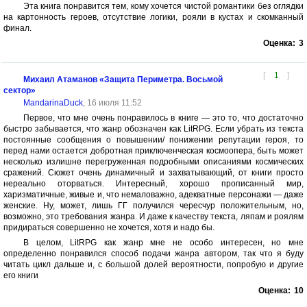
Эта книга понравится тем, кому хочется чистой романтики без оглядки
на картонность героев, отсутствие логики, рояли в кустах и скомканный
финал.
Оценка:
3
[
1
]
Михаил Атаманов «Защита Периметра. Восьмой
сектор»
MandarinaDuck
, 16 июля 11:52
Первое, что мне очень понравилось в книге — это то, что достаточно
быстро забывается, что жанр обозначен как LitRPG. Если убрать из текста
постоянные сообщения о повышении/ понижении репутации героя, то
перед нами остается добротная приключенческая космоопера, быть может
несколько излишне перегруженная подробными описаниями космических
сражений. Сюжет очень динамичный и захватывающий, от книги просто
нереально оторваться. Интересный, хорошо прописанный мир,
харизматичные, живые и, что немаловажно, адекватные персонажи — даже
женские. Ну, может, лишь ГГ получился чересчур положительным, но,
возможно, это требования жанра. И даже к качеству текста, ляпам и роялям
придираться совершенно не хочется, хотя и надо бы.
В целом, LitRPG как жанр мне не особо интересен, но мне
определенно понравился способ подачи жанра автором, так что я буду
читать цикл дальше и, с большой долей вероятности, попробую и другие
его книги
Оценка:
10