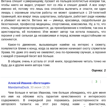
Ветана спешит к умирающему, пускает из пальцев золотистые искорки так,
чтобы никто не видел, утирает пот со лба и спешит домой. А все зовут
именно её, потому что лишь она способна вылечить и спасти, ни один
лекарь с огромным опытом работы не может сравниться с 19-тилетней
травницей, все вокруг лишь шарлатаны, забулдыги, работают ради наживы
и убивают из мести. Ветана же — умница, красавица, сердобольная да
безотказная, профессор медицины, спортсменка, комсомолка. Ну, а то, что
спесь, периодически прорывается, да пренебрежение к плебеям, так она ж
аристократка, ей положено. Или может автор так хотела показать, что
героиня у неё сильная да независимая и перед всякими недостойными не
склоняется.
Какое-то движение, вызывающее намёки на интерес к сюжету,
появляется ближе к концу, когда за магом жизни начинают охоту служители
Храма. Но даже это книгу не оживляет, она по-прежнему скучная, а героиня
с каждой страницей бесит всё больше.
В общем, очень я устала от этой книги, продолжение читать точно не
буду, да и другие книги автора тоже.
Оценка:
2
[
3
]
Алексей Иванов «Вегетация»
MandarinaDuck
, 30 июня 15:36
Чем больше я читаю Иванова, тем больше убеждаюсь, что для меня
его имя на обложке есть гарантия качественного и интересного
содержимого. В очередной раз поражаюсь разносторонности его
авторского таланта: на этот раз перед нами -- фантастика,