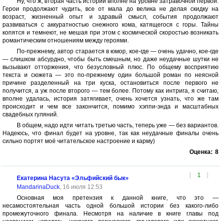
Ну, что ж, вторая часть истории вполне на уровне затравочной первой.
Герои продолжают чудить, все от мала до велика не делая скидку на
возраст, жизненный опыт и здравый смысл, события продолжают
развиваться с аккуратностью снежного кома, катящегося с горы. Тайны
копятся и темнеют, не мешая при этом с космической скоростью возникать
романтическим отношениям между героями.
По-прежнему, автор старается в юмор, кое-где — очень удачно, кое-где
— слишком абсурдно, чтобы быть смешным, но даже неудачные шутки не
вызывают отторжения, что безусловный плюс. По общему восприятию
текста и сюжета — это по-прежнему один большой роман по неясной
причине разделенный на три куска, остановиться после первого не
получится, а уж после второго — тем более. Потому как интрига, я считаю,
вполне удалась, история затягивает, очень хочется узнать, что же там
происходит и чем все закончится, помимо хэппи-энда и масштабных
свадебных гуляний.
В общем, надо идти читать третью часть, теперь уже — без вариантов.
Надеюсь, что финал будет на уровне, так как неудачные финалы очень
сильно портят моё читательское настроение и карму)
Оценка:
8
[
1
]
Екатерина Насута «Эльфийский бык»
MandarinaDuck
, 16 июля 12:53
Основная моя претензия к данной книге, что это —
несамостоятельная часть одной большой истории без какого-либо
промежуточного финала. Несмотря на наличие в книге главы под