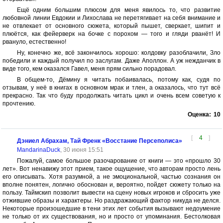
Ещё одним большим плюсом для меня явилось то, что развитие
любовной линии Евдокии и Лихослава не перетягивает на себя внимание и
не отвлекает от основного сюжета, который пышет, сверкает, шипит и
плюётся, как фейерверк на бочке с порохом — того и гляди рванёт! И
рвануло, естественно!
Ну, конечно же, всё закончилось хорошо: колдовку разоблачили, Зло
победили и каждый получил по заслугам. Даже Аполлон. А уж нежданчик в
виде того, кем оказался Гавел, меня прям сильно порадовал.
В общем-то, Дёмину я читать побаивалась, потому как, судя по
отзывам, у неё в книгах в основном мрак и тлен, а оказалось, что тут всё
прекрасно. Так что буду продолжать читать цикл и очень всем советую к
прочтению.
Оценка:
10
[
4
]
Дэниел Абрахам, Тай Френк «Восстание Персеполиса»
MandarinaDuck
, 30 июня 15:51
Пожалуй, самое большое разочарование от книги — это «прошло 30
лет». Вот ненавижу этот прием, такое ощущение, что авторам просто лень
его описывать. Хотя разумной, а не эмоциональной, частью сознания он
вполне понятен, логично обоснован и, вероятно, пойдет сюжету только на
пользу. Таймскип позволит вывести на сцену новых игроков и сбросить уже
отжившие образы и характеры. Но раздражающий фактор никуда не делся.
Некоторые произошедшие в тени этих лет события вызывают недоумение
не только от их существования, но и просто от упоминания. Бестолковая