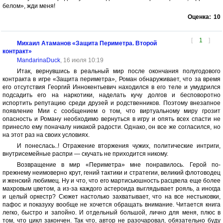
белом», жди меня!
Оценка:
10
[
1
]
Михаил Атаманов «Защита Периметра. Второй
контракт»
MandarinaDuck
, 16 июля 10:19
Итак, вернувшись в реальный мир после окончания полугодового
контракта в игре «Защита периметра», Роман обнаруживает, что за время
его отсутствия Георгий Иннокентьевич находился в его теле и умудрился
подсадить его на наркотики, наделать кучу долгов и бесповоротно
испортить репутацию среди друзей и родственников. Поэтому внезапное
появление Мии с сообщением о том, что виртуальному миру грозит
опасность и Роману необходимо вернуться в игру и опять всех спасти не
принесло ему поначалу никакой радости. Однако, он все же согласился, но
на этот раз на своих условиях.
И понеслась..! Отражение вторжения чужих, политические интриги,
внутрисемейные распри — скучать не приходится никому.
Возвращение в мир «Периметра» мне понравилось. Герой по-
прежнему неимоверно крут, гений тактики и стратегии, великий флотоводец
и женский любимец. Ну и что, что его мартисьюшность расцвела еще более
махровым цветом, а из-за каждого астероида выглядывает рояль, а иногда
и целый оркестр? Сюжет настолько захватывает, что на все нестыковки,
пафос и показуху вообще не хочется обращать внимание. Читается книга
легко, быстро и запойно. И отдельный большой, лично для меня, плюс в
том, что цикл закончен. Так что, автор не разочаровал, обязательно буду