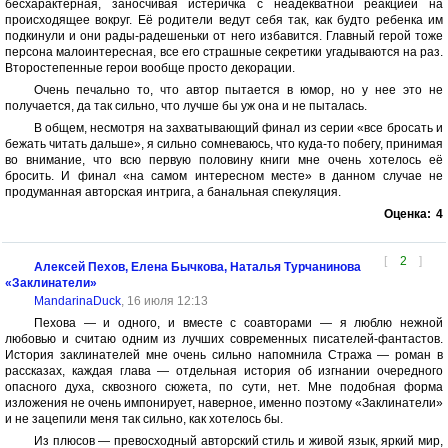
бесхарактерная, заносчивая истеричка с неадекватной реакцией на
происходящее вокруг. Её родители ведут себя так, как будто ребенка им
подкинули и они рады-радешеньки от него избавится. Главный герой тоже
персона малоинтересная, все его страшные секретики угадываются на раз.
Второстепенные герои вообще просто декорации.
Очень печально то, что автор пытается в юмор, но у нее это не
получается, да так сильно, что лучше бы уж она и не пыталась.
В общем, несмотря на захватывающий финал из серии «все бросать и
бежать читать дальше», я сильно сомневаюсь, что куда-то побегу, принимая
во внимание, что всю первую половину книги мне очень хотелось её
бросить. И финал «на самом интересном месте» в данном случае не
продуманная авторская интрига, а банальная спекуляция.
Оценка:
4
[
2
]
Алексей Пехов, Елена Бычкова, Наталья Турчанинова
«Заклинатели»
MandarinaDuck
, 16 июля 12:13
Пехова — и одного, и вместе с соавторами — я люблю нежной
любовью и считаю одним из лучших современных писателей-фантастов.
История заклинателей мне очень сильно напомнила Стража — роман в
рассказах, каждая глава — отдельная история об изгнании очередного
опасного духа, сквозного сюжета, по сути, нет. Мне подобная форма
изложения не очень импонирует, наверное, именно поэтому «Заклинатели»
и не зацепили меня так сильно, как хотелось бы.
Из плюсов — превосходный авторский стиль и живой язык, яркий мир,