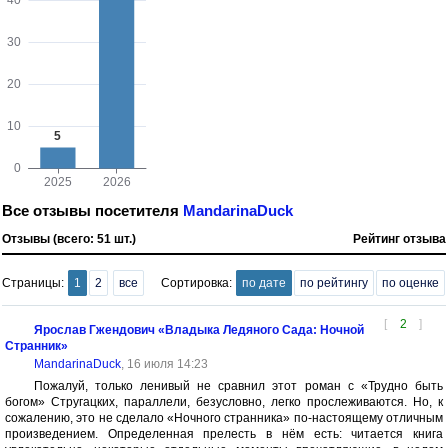
Все отзывы посетителя
MandarinaDuck
Отзывы (всего: 51 шт.)
Рейтинг отзыва
Страницы:
1
2
все
Сортировка:
по дате
по рейтингу
по оценке
[
2
]
Ярослав Гжендович «Владыка Ледяного Сада: Ночной
Странник»
MandarinaDuck
, 16 июля 14:23
Пожалуй, только ленивый не сравнил этот роман с «Трудно быть
богом» Стругацких, параллели, безусловно, легко прослеживаются. Но, к
сожалению, это не сделало «Ночного странника» по-настоящему отличным
произведением. Определенная прелесть в нём есть: читается книга