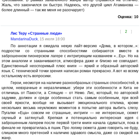
требований. В рамках заявленного жанра автор справился на отлично.
Жаль, что закончился он быстро. Надеюсь, что другой цикл Атаманова —
более длинный — так же меня не разочарует)
Оценка:
10
[
2
]
Лис Теру «Странные люди»
MandarinaDuck
, 15 июля 18:00
По аннотации я ожидала некую лайт-версию «Дома, в котором...»:
подростки со странными способностями собираются вместе в
заброшенном пионерском лагере с интригующим названием «...Ец». Но на
этом аналогии и заканчиваются, атмосфера даже и близко не совпадает.
Единственный неоспоримый плюс книги — яркий и образный авторский
язык. С технической точки зрения написан роман прекрасно. А вот ко всему
остальному есть вопросики.
Герои, несмотря на наличие разнообразных странных способностей, в
целом, невзрачные и неразличимые: убери эти особенности и Кита не
отличишь от Пакости, а Спящую -- от Немо. Лис, который, по авторской
задумке, должен и среди особенных стать самым особенным, при всей
своей яркости, вообще не вызывает эмоционального отклика, кроме
нескольких весьма неуклюжих моментов в попытке автора выбить слезу.
Пугалки «Еца» совсем не страшные, интриги — не интересные, сюжет
скучный и затянутый. Крепкая и потенциально интересная идея с
заброшенным лагерем после первой трети книги начала сдуваться, пока в
финале не превратилась в пшик. Про логику сюжета даже говорить не буду,
слишком много претензий к наличию здравого смысла, даже со скидкой на
жанр.