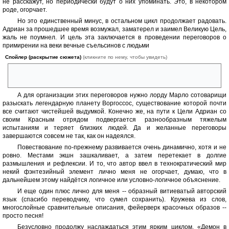
не расскажут, но периодически будут о них упоминать. Это, в некотором
роде, огорчает.
Но это единственный минус, в остальном цикл продолжает радовать.
Адриан за прошедшее время возмужал, заматерел и заимел Великую Цель,
жаль не поумнел. И цель эта заключается в проведении переговоров о
примирении на веки вечные съельсинов с людьми
Спойлер (раскрытие сюжета)
(кликните по нему, чтобы увидеть)
вообще-то, вот уже на этом моменте можно было догадаться, что с
едой переговоры не ведут
А для организации этих переговоров нужно лорду Марло сотоварищи
разыскать легендарную планету Воргоссос, существование которой почти
все считают чистейшей выдумкой. Конечно же, на пути к Цели Адриан со
своим Красным отрядом подвергается разнообразным тяжелым
испытаниям и теряет близких людей. Да и желанные переговоры
завершаются совсем не так, как он надеялся.
Повествование по-прежнему развивается очень динамично, хотя и не
ровно. Местами экшн зашкаливает, а затем перетекает в долгие
размышления и рефлексии. И то, что автор ввел в технократический мир
некий фэнтезийный элемент лично меня не огорчает, думаю, что в
дальнейшем этому найдётся логичное или условно-логичное объяснение.
И еще один плюс лично для меня -- образный витиеватый авторский
язык (спасибо переводчику, что сумел сохранить). Кружева из слов,
многослойные сравнительные описания, фейерверк красочных образов --
просто песня!
Безусловно продолжу наслаждаться этим ярким циклом, «Демон в