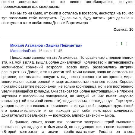
вполне логичными — он же пишет автобиографию, попутно
переосмысливая всю свою жизнь.
Как бы то ни было, от книги я осталась в восторге, несмотря на то, что
тут позволила себе поворчать. Однозначно, буду читать цикл дальше и
советую его всем любителям Дюны и Вархаммера.
Оценка:
10
[
1
]
Михаил Атаманов «Защита Периметра»
MandarinaDuck
, 16 июля 11:45
Продолжаю запоем читать Атаманова. По сравнению с первой книгой
эта, на мой взгляд, вышла более динамичной. Количество и интенсивность
космических сражений возросли, вовсю ширь развернулись интриги
разноцветных Домов, а экшн достиг той точки накала, когда не осталось ни
времени, ни желания понудеть над несовершенством авторского мира,
многочисленностью роялей и мартисьюшностью главного героя. Хорошо
показано развитие персонажей, не только кронпринца, но и его постепенно
увеличивающейся команды. Они становятся более настоящими, не плоские
картонки с шаблонным поведением, но каждый из них имеет какую-то
изюминку (той или иной свежести), подчас весьма неожиданную. Еще здесь
у героя начинают возникать сомнения в виртуальной природе окружающей
его действительности и он находит для себя некоторое количество
доказательств реальности — возможно, альтернативной — мира.
В финале, сюжет, вроде как, логически завершен: герой выполнил
поставленную задачу и отбыл домой, но следующая книга носит название
«Второй контракт», а значит «работодателям» Романа он вновь