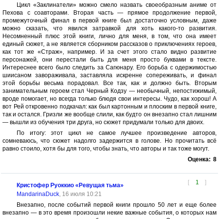
Цикл «Заклинатели» можно смело назвать своеобразным аниме от
Пехова с соавторами. Вторая часть — прямое продолжение первой,
промежуточный финал в первой книге был достаточно условным, даже
можно сказать, что явился затравкой для хоть какого-то развития.
Несомненный плюс этой книги, лично для меня, в том, что она имеет
единый сюжет, а не является сборником рассказов о приключениях героев,
как тот же «Страж», например. И за счет этого стало видно развитие
персонажей, они перестали быть для меня просто буквами в тексте.
Интереснее всего было следить за Сагюнару. Его борьба с одержимостью
шиисаном завораживала, заставляла искренне сопереживать, и финал
этой борьбы весьма порадовал. Все так, как и должно быть. Вторым
занимательным героем стал Черный Кодзу — необычный, непостижимый,
вроде помогает, но всегда только блюдя свои интересы. Чудо, как хорош! А
вот Рей откровенно подкачал: как был картонным и плоским в первой книге,
так и остался. Гризли же вообще слили, как будто он внезапно стал лишним
— вышли из обучения три друга, но сюжет придумали только для двоих.
По итогу: этот цикл не самое лучшее произведение авторов,
сомневаюсь, что сюжет надолго задержится в голове. Но прочитать всё
равно стоило, хотя бы для того, чтобы знать, что авторы и так тоже могут.
Оценка:
8
[
1
]
Кристофер Руоккио «Ревущая тьма»
MandarinaDuck
, 16 июля 10:21
Внезапно, после событий первой книги прошло 50 лет и еще более
внезапно — в это время произошли некие важные события, о которых нам