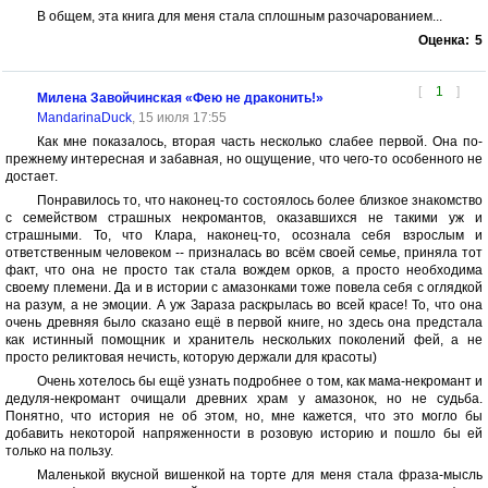
В общем, эта книга для меня стала сплошным разочарованием...
Оценка:
5
[
1
]
Милена Завойчинская «Фею не драконить!»
MandarinaDuck
, 15 июля 17:55
Как мне показалось, вторая часть несколько слабее первой. Она по-
прежнему интересная и забавная, но ощущение, что чего-то особенного не
достает.
Понравилось то, что наконец-то состоялось более близкое знакомство
с семейством страшных некромантов, оказавшихся не такими уж и
страшными. То, что Клара, наконец-то, осознала себя взрослым и
ответственным человеком -- призналась во всём своей семье, приняла тот
факт, что она не просто так стала вождем орков, а просто необходима
своему племени. Да и в истории с амазонками тоже повела себя с оглядкой
на разум, а не эмоции. А уж Зараза раскрылась во всей красе! То, что она
очень древняя было сказано ещё в первой книге, но здесь она предстала
как истинный помощник и хранитель нескольких поколений фей, а не
просто реликтовая нечисть, которую держали для красоты)
Очень хотелось бы ещё узнать подробнее о том, как мама-некромант и
дедуля-некромант очищали древних храм у амазонок, но не судьба.
Понятно, что история не об этом, но, мне кажется, что это могло бы
добавить некоторой напряженности в розовую историю и пошло бы ей
только на пользу.
Маленькой вкусной вишенкой на торте для меня стала фраза-мысль