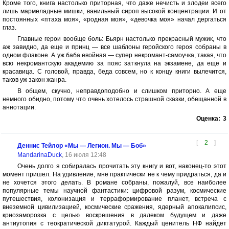
Кроме того, книга настолько приторная, что даже нечисть и злодеи всего
лишь мармеладные мишки, ванильный сироп высокой концентрации. И от
постоянных «птаха моя», «родная моя», «девочка моя» начал дергаться
глаз.
Главные герои вообще боль: Бьярн настолько прекрасный мужик, что
аж завидно, да еще и принц — все шаблоны геройского героя собраны в
одном флаконе. А уж баба евойная — супер некромант-самоучка, такая, что
всю некромантскую академию за пояс заткнула на экзамене, да еще и
красавица. С головой, правда, беда совсем, но к концу книги вылечится,
таков уж закон жанра.
В общем, скучно, неправдоподобно и слишком приторно. А еще
немного обидно, потому что очень хотелось страшной сказки, обещанной в
аннотации.
Оценка:
3
[
2
]
Деннис Тейлор «Мы — Легион. Мы — Боб»
MandarinaDuck
, 16 июля 12:48
Очень долго я собиралась прочитать эту книгу и вот, наконец-то этот
момент пришел. На удивление, мне практически не к чему придраться, да и
не хочется этого делать. В романе собраны, пожалуй, все наиболее
популярные темы научной фантастики: цифровой разум, космические
путешествия, колонизация и терраформирование планет, встреча с
внеземной цивилизацией, космические сражения, ядерный апокалипсис,
криозаморозка с целью воскрешения в далеком будущем и даже
антиутопия с теократической диктатурой. Каждый ценитель НФ найдет