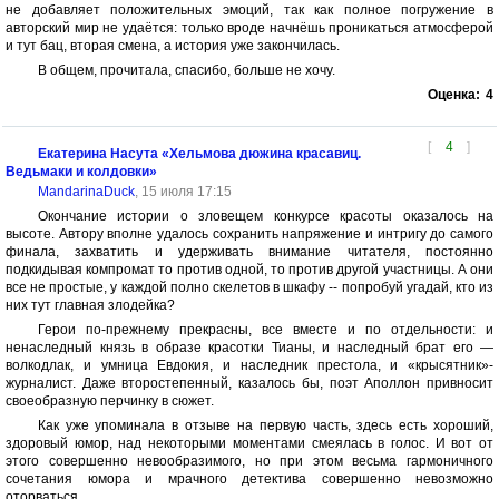
не добавляет положительных эмоций, так как полное погружение в
авторский мир не удаётся: только вроде начнёшь проникаться атмосферой
и тут бац, вторая смена, а история уже закончилась.
В общем, прочитала, спасибо, больше не хочу.
Оценка:
4
[
4
]
Екатерина Насута «Хельмова дюжина красавиц.
Ведьмаки и колдовки»
MandarinaDuck
, 15 июля 17:15
Окончание истории о зловещем конкурсе красоты оказалось на
высоте. Автору вполне удалось сохранить напряжение и интригу до самого
финала, захватить и удерживать внимание читателя, постоянно
подкидывая компромат то против одной, то против другой участницы. А они
все не простые, у каждой полно скелетов в шкафу -- попробуй угадай, кто из
них тут главная злодейка?
Герои по-прежнему прекрасны, все вместе и по отдельности: и
ненаследный князь в образе красотки Тианы, и наследный брат его —
волкодлак, и умница Евдокия, и наследник престола, и «крысятник»-
журналист. Даже второстепенный, казалось бы, поэт Аполлон привносит
своеобразную перчинку в сюжет.
Как уже упоминала в отзыве на первую часть, здесь есть хороший,
здоровый юмор, над некоторыми моментами смеялась в голос. И вот от
этого совершенно невообразимого, но при этом весьма гармоничного
сочетания юмора и мрачного детектива совершенно невозможно
оторваться.