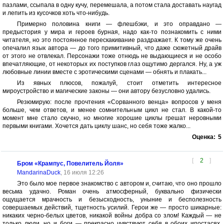
пазлами, ссыпала в одну кучу, перемешала, а потом стала доставать наугад
и лепить из кусочков хоть что-нибудь.
Примерно половина книги — флешбэки, и это оправдано —
предыстория у мира и героев бурная, надо как-то познакомить с ними
читателя, но это постоянное перескакивание раздражает. К тому же очень
опечалил язык автора — до того примитивный, что даже сюжетный драйв
от этого не отвлекал. Персонажи тоже отнюдь не выдающиеся и не особо
впечатляющие, от некоторых их поступков глаз ощутимо дергался. Ну, а уж
любовные линии вместе с эротическими сценами — обнять и плакать...
Из явных плюсов, пожалуй, стоит отметить интересное
мироустройство и магические законы — они автору безусловно удались.
Резюмирую: после прочтения «Сорванного венца» вопросов у меня
больше, чем ответов, и менее сомнительным цикл не стал. В какой-то
момент мне стало скучно, но многие хорошие циклы грешат неровными
первыми книгами. Хочется дать циклу шанс, но себя тоже жалко...
Оценка:
5
[
2
]
Бром «Крампус, Повелитель Йоля»
MandarinaDuck
, 16 июля 12:26
Это было мое первое знакомство с автором и, считаю, что оно прошло
весьма удачно. Роман очень атмосферный, буквально физически
ощущается мрачность и безысходность, уныние и бесполезность
совершаемых действий, тщетность усилий. Герои же — просто шикарные:
никаких черно-белых цветов, никакой войны добра со злом! Каждый — не
только люди, но и боги — прекрасно чувствуют себя в обоих ипостасях,