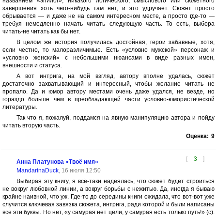
названием «эпилог», никакого логического, смыслового или сюжетного
завершения хоть чего-нибудь там нет, и это удручает. Сюжет просто
обрывается — и даже не на самом интересном месте, а просто где-то —
требуя немедленно начать читать следующую часть. То есть, выбора
читать-не читать как бы нет.
В целом же история получилась достойная, герои забавные, хотя,
если честно, то малоразличимые. Есть «условно мужской» персонаж и
«условно женский» с небольшими нюансами в виде разных имен,
внешности и статуса.
А вот интрига, на мой взгляд, автору вполне удалась, сюжет
достаточно захватывающий и интересный, чтобы желание читать не
пропало. Да и юмор автору местами очень даже удался, не везде, но
гораздо больше чем в преобладающей части условно-юмористической
литературы.
Так что я, пожалуй, поддамся на явную манипуляцию автора и пойду
читать вторую часть.
Оценка:
9
[
3
]
Анна Платунова «Твоё имя»
MandarinaDuck
, 16 июля 12:50
Выбирая эту книгу, я всё-таки надеялась, что сюжет будет строиться
не вокруг любовной линии, а вокруг борьбы с нежитью. Да, иногда я бываю
крайне наивной, что уж. Где-то до середины книги ожидала, что вот-вот уже
случится ключевая завязка сюжета, интрига, ради которой и были написаны
все эти буквы. Но нет, «у самурая нет цели, у самурая есть только путь!» (с).