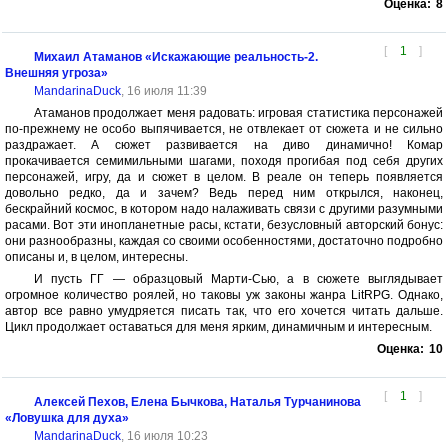
Оценка:
8
[
1
]
Михаил Атаманов «Искажающие реальность-2.
Внешняя угроза»
MandarinaDuck
, 16 июля 11:39
Атаманов продолжает меня радовать: игровая статистика персонажей
по-прежнему не особо выпячивается, не отвлекает от сюжета и не сильно
раздражает. А сюжет развивается на диво динамично! Комар
прокачивается семимильными шагами, походя прогибая под себя других
персонажей, игру, да и сюжет в целом. В реале он теперь появляется
довольно редко, да и зачем? Ведь перед ним открылся, наконец,
бескрайний космос, в котором надо налаживать связи с другими разумными
расами. Вот эти инопланетные расы, кстати, безусловный авторский бонус:
они разнообразны, каждая со своими особенностями, достаточно подробно
описаны и, в целом, интересны.
И пусть ГГ — образцовый Марти-Сью, а в сюжете выглядывает
огромное количество роялей, но таковы уж законы жанра LitRPG. Однако,
автор все равно умудряется писать так, что его хочется читать дальше.
Цикл продолжает оставаться для меня ярким, динамичным и интересным.
Оценка:
10
[
1
]
Алексей Пехов, Елена Бычкова, Наталья Турчанинова
«Ловушка для духа»
MandarinaDuck
, 16 июля 10:23