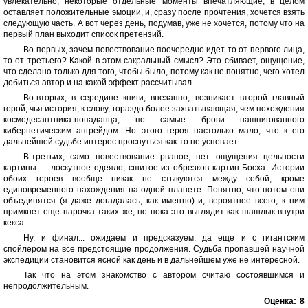
увлекательно, некоторые отдельные моменты впечатляющие, в целом
оставляет положительные эмоции, и, сразу после прочтения, хочется взять
следующую часть. А вот через день, подумав, уже не хочется, потому что на
первый план выходит список претензий.
Во-первых, зачем повествование поочередно идет то от первого лица,
то от третьего? Какой в этом сакральный смысл? Это сбивает, ощущение,
что сделано только для того, чтобы было, потому как не понятно, чего хотел
добиться автор и на какой эффект рассчитывал.
Во-вторых, в середине книги, внезапно, возникает второй главный
герой, чья история, к слову, гораздо более захватывающая, чем похождения
космодесантника-попаданца, по самые брови нашпигованного
кибернетическим апгрейдом. Но этого героя настолько мало, что к его
дальнейшей судьбе интерес проснуться как-то не успевает.
В-третьих, само повествование рваное, нет ощущения цельности
картины — лоскутное одеяло, сшитое из обрезков картин Босха. Истории
обоих героев вообще никак не стыкуются между собой, кроме
единовременного нахождения на одной планете. Понятно, что потом они
объединятся (я даже догадалась, как именно) и, вероятнее всего, к ним
примкнет еще парочка таких же, но пока это выглядит как шашлык внутри
кекса.
Ну, и финал... ожидаем и предсказуем, да еще и с гигантским
спойлером на все предстоящие продолжения. Судьба пропавшей научной
экспедиции становится ясной как день и в дальнейшем уже не интересной.
Так что на этом знакомство с автором считаю состоявшимся и
непродолжительным.
Оценка:
8