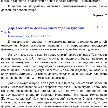
шамана в финале, с пасхалкой в адрес кодекса самурая -- я похихикала)
В целом же получилась отличная развлекательная книга, очень
достойная в своём жанре.
Оценка:
7
[
2
]
Дарья Бобылёва «Магазин работает до наступления
тьмы»
MandarinaDuck
, 15 июля 17:52
Книга для меня спорная и не совсем понятная в плане моего к ней
отношения. Некая жанровая мешанина из магреализма, городского
фэнтези, мистики и попытки в ужасы не сказать, чтобы сильно удалась.
Явных плюсов всего два. Во-первых, яркий авторский язык. Технически
роман замечательный, написан красиво и правильно (может поэтому и
читается легко), вот только очень скучно, а сюжет из разряда «прочитал и
сразу забыл». Во-вторых, заурядность «вещей не в себе». В том смысле,
что вещи эти -- обычные, могут «завестись» в любой кладовке, на балконе, в
бабушкином сундуке и на вашем дачном чердаке, лишь бы была для этого
подходящая история. Эта мысль завораживает.
Дальше будут минусы. Как я уже выше писала, несмотря на хороший
слог и несколько интересных авторских фенечек -- было скучно. Герои, все
как один, незавершенные, недоделанные, как будто на полдороги они
автору надоели и она их бросила. Непонятная Матильда, молчаливая
Женечка, загадочный Хозяин и классический неудачник Славик к финалу
сливаются, а интерес к ним превращается в большой пшик. Ну, и сам
формат -- роман в рассказах, как печатный аналог аудиосериала мне тоже