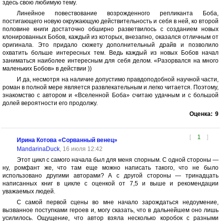
здесь свою любимую тему.
Линейное повествование возрожденного репликанта Боба,
постигающего новую окружающую действительность и себя в ней, ко второй
половине книги достаточно обширно разветвилось с созданием новых
клонированных Бобов, каждый из которых, внезапно, оказался отличным от
оригинала. Это придало сюжету дополнительный драйв и позволило
охватить больше интересных тем. Ведь каждый из новых Бобов начал
заниматься наиболее интересным для себя делом. «Разорвался на много
маленьких Бобов» в действии ))
И да, несмотря на наличие допустимо правдоподобной научной части,
роман в полной мере является развлекательным и легко читается. Поэтому,
знакомство с автором и «Вселенной Боба» считаю удачным и с большой
долей вероятности его продолжу.
Оценка:
9
[
1
]
Ирина Котова «Сорванный венец»
MandarinaDuck
, 16 июля 12:42
Этот цикл с самого начала был для меня спорным. С одной стороны —
ну, ромфант же, что там еще можно написать такого, что не было
использовано другими авторами? А с другой стороны — тринадцать
написанных книг в цикле с оценкой от 7,5 и выше и рекомендации
уважаемых людей.
С самой первой сцены во мне начало зарождаться недоумение,
вызванное поступками героев и, могу сказать, что в дальнейшем оно лишь
усилилось. Ощущение, что автор взяла несколько коробок с разными