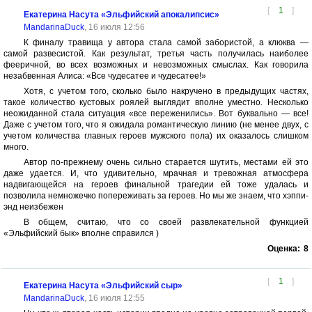
[
1
]
Екатерина Насута «Эльфийский апокалипсис»
MandarinaDuck
, 16 июля 12:56
К финалу травища у автора стала самой забористой, а клюква —
самой развесистой. Как результат, третья часть получилась наиболее
фееричной, во всех возможных и невозможных смыслах. Как говорила
незабвенная Алиса: «Все чудесатее и чудесатее!»
Хотя, с учетом того, сколько было накручено в предыдущих частях,
такое количество кустовых роялей выглядит вполне уместно. Несколько
неожиданной стала ситуация «все переженились». Вот буквально — все!
Даже с учетом того, что я ожидала романтическую линию (не менее двух, с
учетом количества главных героев мужского пола) их оказалось слишком
много.
Автор по-прежнему очень сильно старается шутить, местами ей это
даже удается. И, что удивительно, мрачная и тревожная атмосфера
надвигающейся на героев финальной трагедии ей тоже удалась и
позволила немножечко попереживать за героев. Но мы же знаем, что хэппи-
энд неизбежен
В общем, считаю, что со своей развлекательной функцией
«Эльфийский бык» вполне справился )
Оценка:
8
[
1
]
Екатерина Насута «Эльфийский сыр»
MandarinaDuck
, 16 июля 12:55