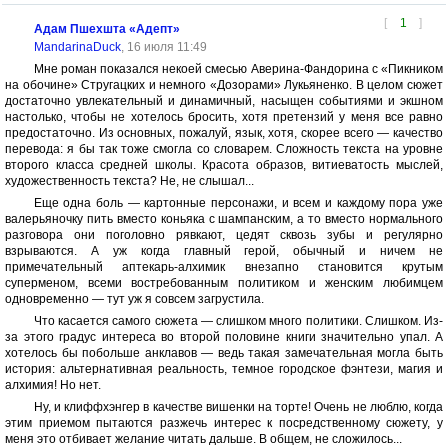
[
1
]
Адам Пшехшта «Адепт»
MandarinaDuck
, 16 июля 11:49
Мне роман показался некоей смесью Аверина-Фандорина с «Пикником
на обочине» Стругацких и немного «Дозорами» Лукьяненко. В целом сюжет
достаточно увлекательный и динамичный, насыщен событиями и экшном
настолько, чтобы не хотелось бросить, хотя претензий у меня все равно
предостаточно. Из основных, пожалуй, язык, хотя, скорее всего — качество
перевода: я бы так тоже смогла со словарем. Сложность текста на уровне
второго класса средней школы. Красота образов, витиеватость мыслей,
художественность текста? Не, не слышал...
Еще одна боль — картонные персонажи, и всем и каждому пора уже
валерьяночку пить вместо коньяка с шампанским, а то вместо нормального
разговора они поголовно рявкают, цедят сквозь зубы и регулярно
взрываются. А уж когда главный герой, обычный и ничем не
примечательный аптекарь-алхимик внезапно становится крутым
суперменом, всеми востребованным политиком и женским любимцем
одновременно — тут уж я совсем загрустила.
Что касается самого сюжета — слишком много политики. Слишком. Из-
за этого градус интереса во второй половине книги значительно упал. А
хотелось бы побольше анклавов — ведь такая замечательная могла быть
история: альтернативная реальность, темное городское фэнтези, магия и
алхимия! Но нет.
Ну, и клиффхэнгер в качестве вишенки на торте! Очень не люблю, когда
этим приемом пытаются разжечь интерес к посредственному сюжету, у
меня это отбивает желание читать дальше. В общем, не сложилось...