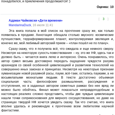
понадобился, и приключения продолжаются! :)
Оценка:
10
[
3
]
Адриан Чайковски «Дети времени»
MandarinaDuck
, 16 июля 11:41
Эта книга попала в мой список на прочтение сразу же, как только
появилась в продаже. Аннотация обещала столько вкусного: космические
путешествия, терраформирование планет, контролируемая эволюция и,
конечно же, мой любимый авторский прием -- «план пошёл не по плану».
Сразу скажу, что я получила всё, что ожидала и еще немного сверху.
Несмотря на некоторую сухость повествования -- ну, это же НФ, здесь так и
должно быть -- читается книга легко и интересно. Очень понравилось, что
автор сумел весьма достоверно передать ощущение чуждости разума
арахнидов со своей особенной цивилизацией и развитием технологий на
совершенно иных законах и принципах. Несмотря на некоторые признаки
хуманизации новой разумной расы, пауки, всё-таки, остались пауками, а не
восьмилапыми мохнатыми людьми. В тексте достаточно объемная
социальная часть: философские размышления, рассуждения и
отступления, но в заданных автором сюжетных рамках без нее вряд ли
можно было обойтись. Финал может показаться неправдоподобным: в
настоящих реалиях сложно представить, чтобы две чуждые цивилизации
нашли точки соприкосновения для мирного сосуществования, но даже на
страницах твердой НФ хочется увидеть сказку. Так что считаю, что книга
вполне удалась и рекомендую к прочтению всем любителям научной
фантастики.