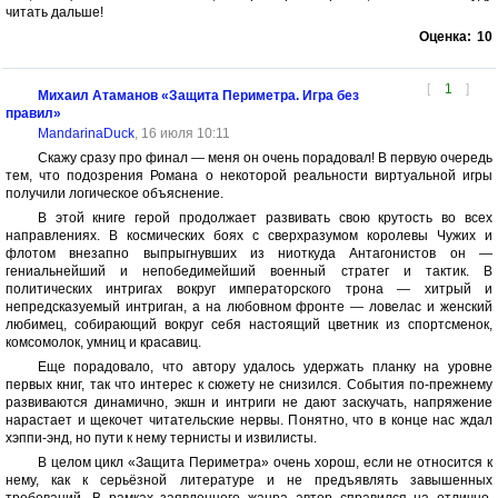
читать дальше!
Оценка:
10
[
1
]
Михаил Атаманов «Защита Периметра. Игра без
правил»
MandarinaDuck
, 16 июля 10:11
Скажу сразу про финал — меня он очень порадовал! В первую очередь
тем, что подозрения Романа о некоторой реальности виртуальной игры
получили логическое объяснение.
В этой книге герой продолжает развивать свою крутость во всех
направлениях. В космических боях с сверхразумом королевы Чужих и
флотом внезапно выпрыгнувших из ниоткуда Антагонистов он —
гениальнейший и непобедимейший военный стратег и тактик. В
политических интригах вокруг императорского трона — хитрый и
непредсказуемый интриган, а на любовном фронте — ловелас и женский
любимец, собирающий вокруг себя настоящий цветник из спортсменок,
комсомолок, умниц и красавиц.
Еще порадовало, что автору удалось удержать планку на уровне
первых книг, так что интерес к сюжету не снизился. События по-прежнему
развиваются динамично, экшн и интриги не дают заскучать, напряжение
нарастает и щекочет читательские нервы. Понятно, что в конце нас ждал
хэппи-энд, но пути к нему тернисты и извилисты.
В целом цикл «Защита Периметра» очень хорош, если не относится к
нему, как к серьёзной литературе и не предъявлять завышенных