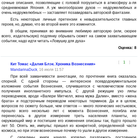
сочные описания, позволяющие с головой погрузиться в атмосферу а-ля
средневековая Япония. А уж многообразие духов — недружелюбных и
очень недружелюбных — заставляет позавидовать авторской фантазии.
Есть некоторые личные претензии к невыразительности главных
героев, но, думаю, что во второй книге это изменится.
В общем, принимая во внимание любимую авторскую (или, скорее
всего, издательскую) подлянку обрывать сюжет на самом захватывающем
событии, надо идти читать «Ловушку для духа»
Оценка:
8
[
1
]
Кит Томас «Далия Блэк. Хроника Вознесения»
MandarinaDuck
, 16 июля 11:57
При всей заманчивости аннотации, по прочтении книга оказалась
спорной. С одной стороны — интересное псевдодокументальное
изложение события Вознесения, случившегося с человечеством после
получения инопланетного импульса. С другой режущие ухо ляпы
переводчиков, вроде «Валери Митчелл, жена мужа Далии», вместо «жена
брата» и подстрочным переводом некоторых терминов. Да и в целом,
вопросов по сюжету больше, чем ответов — много логических нестыковок,
прошло всего несколько лет с момента Вознесения, погибла или
перенеслась в другое измерение треть населения планеты, но
окружающий мир и постигшие его изменения описаны так, будто прошло
лет 50. Опять же, импульс пришел из конкретной, определенной части
космоса, но при этом вознесенные почему-то ушли в другое измерение.
С середины книги начало изрядно раздражать постоянное