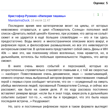
Оценка:
5
[
1
]
Кристофер Руоккио «Империя тишины»
MandarinaDuck
, 16 июля 11:47
Последнее время мне категорически везет на циклы, от которых
невозможно оторваться, и цикл «Пожиратель Солнца» пополнил мой
список «Дочитать любой ценой!» Конечно, при условии, что автор не сольёт
сюжет и не ударится в ещё большее словоблудие — его и так здесь
предостаточно. Воды много: и многостраничное описание всего вокруг, и
рефлексия героя, и философские размышления, но все это нивелируется
интересным сюжетом. В целом книга представляет собой смесь Дюны и WH
40k — мне это, как поклоннику обоих вселенных, пока нравится, но, в
дальнейшем, хотелось бы побольше оригинальности. Надеюсь, что автор
сможет.
В книге очень много событий и персонажей, которые из
второстепенных стремительно становятся главными и, с той же скоростью
— наоборот. Повествование очень динамичное, экшн — захватывающий,
немного огорчал лишь выбранный автором формат повествования: главный
герой с первых строк сообщает читателю, что он — осужденный на смерть
убийца миллионов людей, прозванный Пожирателем Солнца, и сейчас все
расскажет, как было на самом деле. И по ходу рассказа постоянно
вставляет ремарки вроде: «если бы я знал тогда, какую роль в дальнейших
событиях сыграет тот-то...», «если бы я предвидел, что это была наша
последняя встреча...» Раздражает.
Но, зато и постоянные рефлексии героя в таком формате выглядят