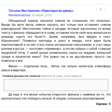
[
1
]
Татьяна Мастрюкова «Приоткрытая дверь»
MandarinaDuck
, 16 июля 13:01
Обещанный хоррор оказался совсем не страшным, что печально.
Вроде бы жути автор сумела нагнать, вот только она оставляет совсем
равнодушной. Мистические тайны и загадки, которые рассыпаны по всему
тексту, к финалу обращаются в тыкву, оставляя после себя кучу вопросов из
разряда «щито это было?». Зачем, например, был введен в текст
Игрушечник? Появился ниоткуда и ушел в никуда, хотя идея была
перспективной и он мог стать очень интересным персонажем, а стал лишь
роялем в кустах — изготовил «приманку», а потом забрал с собой ставшую
неудобной тётку. С какой целью упоминались трупы на чердаке, запертый
сундук и проклятая книга? Эти ружья так и не выстрелили, просто так
повисели и всё.
Финал — отдельная боль... Автор так сильно нагнетала атмосферу
ужаса в квартире,
Спойлер (раскрытие сюжета)
(кликните по нему, чтобы увидеть)
а все решилось банальным забиванием иголки в притолоку.
Серьёзно?
Да еще и эта вялая попытка открытого финала с намёком на то, что
окончательно зло победить нельзя. В общем, сплошное разочарование.
Оценка:
5