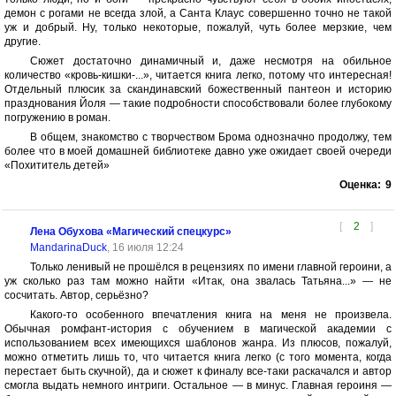
демон с рогами не всегда злой, а Санта Клаус совершенно точно не такой
уж и добрый. Ну, только некоторые, пожалуй, чуть более мерзкие, чем
другие.
Сюжет достаточно динамичный и, даже несмотря на обильное
количество «кровь-кишки-...», читается книга легко, потому что интересная!
Отдельный плюсик за скандинавский божественный пантеон и историю
празднования Йоля — такие подробности способствовали более глубокому
погружению в роман.
В общем, знакомство с творчеством Брома однозначно продолжу, тем
более что в моей домашней библиотеке давно уже ожидает своей очереди
«Похититель детей»
Оценка:
9
[
2
]
Лена Обухова «Магический спецкурс»
MandarinaDuck
, 16 июля 12:24
Только ленивый не прошёлся в рецензиях по имени главной героини, а
уж сколько раз там можно найти «Итак, она звалась Татьяна...» — не
сосчитать. Автор, серьёзно?
Какого-то особенного впечатления книга на меня не произвела.
Обычная ромфант-история с обучением в магической академии с
использованием всех имеющихся шаблонов жанра. Из плюсов, пожалуй,
можно отметить лишь то, что читается книга легко (с того момента, когда
перестает быть скучной), да и сюжет к финалу все-таки раскачался и автор
смогла выдать немного интриги. Остальное — в минус. Главная героиня —