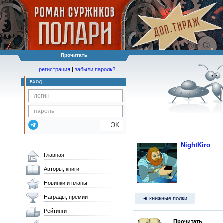
Прочитать
регистрация
|
забыли пароль?
вход
OK
NightKiro
Главная
Авторы, книги
Новинки и планы
Награды, премии
◄ книжные полки
Рейтинги
Прочитать