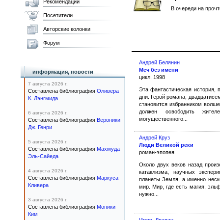
Рекомендации
В очереди на проч
Посетители
Авторские колонки
Форум
Андрей Белянин
Меч без имени
информация, новости
цикл, 1998
7 августа 2026 г.
Эта фантастическая история, 
Составлена библиография
Оливера
дни. Герой романа, двадцатисе
К. Лэнгмида
становится избранником волше
должен освободить жител
6 августа 2026 г.
могущественного...
Составлена библиография
Вероники
Дж. Генри
Андрей Круз
5 августа 2026 г.
Люди Великой реки
Составлена библиография
Махмуда
роман-эпопея
Эль-Сайеда
Около двух веков назад произ
4 августа 2026 г.
катаклизма, научных экспери
Составлена библиография
Маркуса
планеты Земля, а именно неск
Кливера
мир. Мир, где есть магия, эль
нужно...
3 августа 2026 г.
Составлена библиография
Моники
Ким
Игорь Дравин