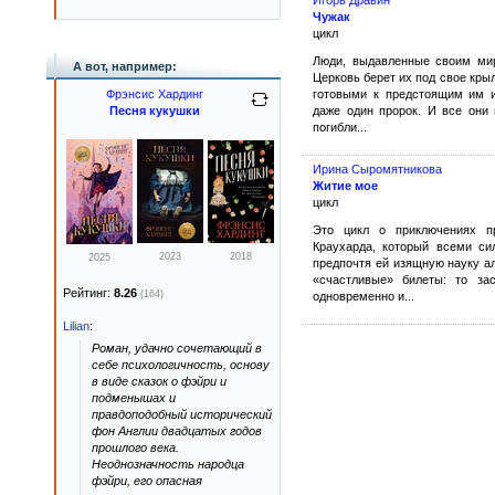
Чужак
цикл
Люди, выдавленные своим мир
А вот, например:
Церковь берет их под свое крыл
готовыми к предстоящим им и
Фрэнсис Хардинг
даже один пророк. И все они
Песня кукушки
погибли...
Ирина Сыромятникова
Житие мое
цикл
Это цикл о приключениях п
Краухарда, который всеми си
2023
2018
2025
предпочтя ей изящную науку а
«счастливые» билеты: то зас
Рейтинг:
8.26
(164)
одновременно и...
Lilian
:
Роман, удачно сочетающий в
себе психологичность, основу
в виде сказок о фэйри и
подменышах и
правдоподобный исторический
фон Англии двадцатых годов
прошлого века.
Неоднозначность народца
фэйри, его опасная