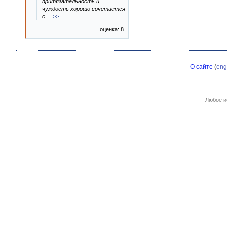
притягательность и
чуждость хорошо сочетается
с
...
>>
оценка: 8
О сайте
(
eng
Любое и