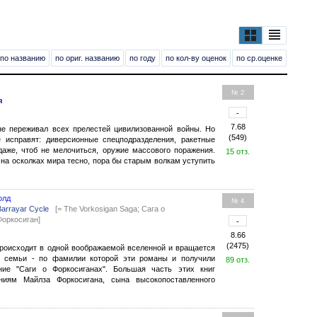
по названию
по ориг. названию
по году
по кол-ву оценок
по ср.оценке
№ 2
я
-
7.68
не переживал всех прелестей цивилизованной войны. Но
(549)
 исправят: диверсионные спецподразделения, ракетные
даже, чтоб не мелочиться, оружие массового поражения.
15 отз.
 на осколках мира тесно, пора бы старым волкам уступить
олд
№ 4
Barrayar Cycle
[= The Vorkosigan Saga; Сага о
Форкосиган]
-
8.66
(2475)
происходит в одной воображаемой вселенной и вращается
й семьи - по фамилии которой эти романы и получили
89 отз.
ние "Саги о Форкосиганах". Большая часть этих книг
ниям Майлза Форкосигана, сына высокопоставленного