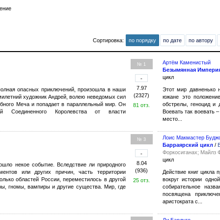
тение
Сортировка:
по порядку
по дате
по автору
Артём Каменистый
№ 1
Безымянная Импери
цикл
-
7.97
полная опасных приключений, произошла в наши
Этот мир давненько 
(2327)
милетний художник Андрей, волею неведомых сил
южане это положение
бного Меча и попадает в параллельный мир. Он
обстрелы, геноцид и 
81 отз.
ей Соединенного Королевства от власти
Воевать так воевать –
место...
Лоис Макмастер Будж
№ 3
Барраярский цикл
/
Форкосиганах; Майлз 
-
цикл
8.04
ошло некое событие. Вследствие ли природного
(936)
ментов или других причин, часть территории
Действие книг цикла 
олько областей России, переместилось в другой
вокруг истории одно
25 отз.
фы, гномы, вампиры и другие существа. Мир, где
собирательное назва
посвящена приключе
аристократа с...
Ли Бардуго