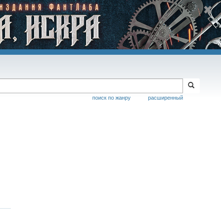
поиск по жанру
расширенный