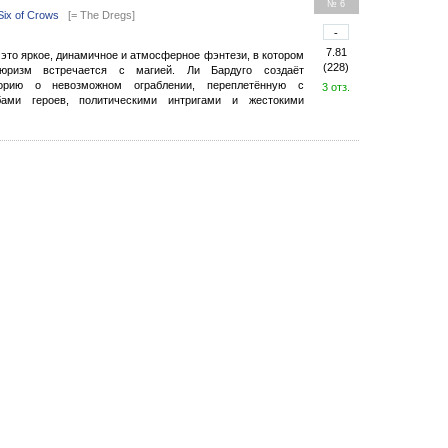
№ 6
Six of Crows
[= The Dregs]
-
7.81
 это яркое, динамичное и атмосферное фэнтези, в котором
(228)
тюризм встречается с магией. Ли Бардуго создаёт
орию о невозможном ограблении, переплетённую с
3 отз.
ами героев, политическими интригами и жестокими