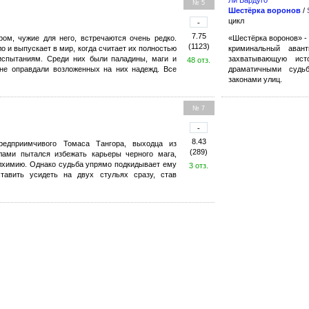
№ 5
Шестёрка воронов
/
цикл
-
7.75
ом, чужие для него, встречаются очень редко.
«Шестёрка воронов» -
(1123)
о и выпускает в мир, когда считает их полностью
криминальный аван
спытаниям. Среди них были паладины, маги и
захватывающую ист
48 отз.
 не оправдали возложенных на них надежд. Все
драматичными судьб
законами улиц.
№ 7
-
8.43
редприимчивого Томаса Тангора, выходца из
(289)
лами пытался избежать карьеры черного мага,
лхимию. Однако судьба упрямо подкидывает ему
3 отз.
тавить усидеть на двух стульях сразу, став