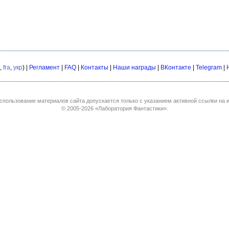
,
fra
,
укр
) |
Регламент
|
FAQ
|
Контакты
|
Наши награды
|
ВКонтакте
|
Telegram
|
спользование материалов сайта допускается только с указанием активной ссылки на и
© 2005-2026
«Лаборатория Фантастики»
.