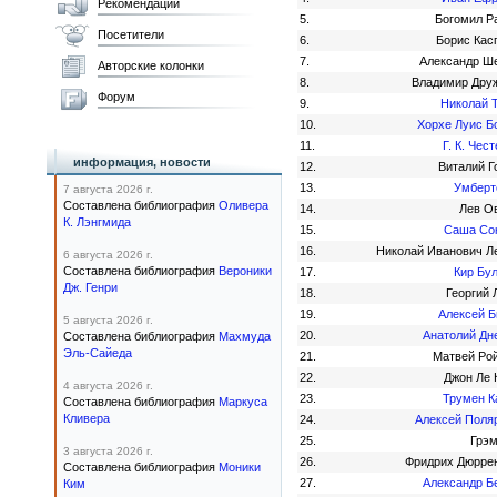
Рекомендации
5.
Богомил Р
Посетители
6.
Борис Кас
7.
Александр Ш
Авторские колонки
8.
Владимир Дру
Форум
9.
Николай 
10.
Хорхе Луис Б
11.
Г. К. Чес
информация, новости
12.
Виталий Г
13.
Умберт
7 августа 2026 г.
Составлена библиография
Оливера
14.
Лев О
К. Лэнгмида
15.
Саша Со
16.
Николай Иванович Л
6 августа 2026 г.
Составлена библиография
Вероники
17.
Кир Бу
Дж. Генри
18.
Георгий 
19.
Алексей Б
5 августа 2026 г.
20.
Анатолий Дн
Составлена библиография
Махмуда
Эль-Сайеда
21.
Матвей Ро
22.
Джон Ле 
4 августа 2026 г.
23.
Трумен К
Составлена библиография
Маркуса
Кливера
24.
Алексей Поля
25.
Грэм
3 августа 2026 г.
26.
Фридрих Дюрре
Составлена библиография
Моники
27.
Александр Б
Ким