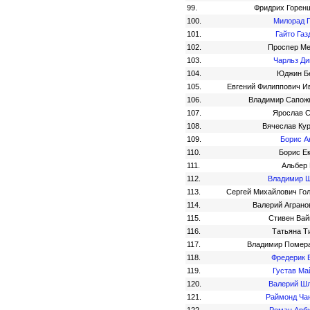
99.
Фридрих Горен
100.
Милорад 
101.
Гайто Газ
102.
Проспер М
103.
Чарльз Ди
104.
Юджин Б
105.
Евгений Филиппович И
106.
Владимир Сапож
107.
Ярослав 
108.
Вячеслав Ку
109.
Борис А
110.
Борис Е
111.
Альбер
112.
Владимир 
113.
Сергей Михайлович Го
114.
Валерий Аграно
115.
Стивен Вай
116.
Татьяна Т
117.
Владимир Помер
118.
Фредерик 
119.
Густав Ма
120.
Валерий Ш
121.
Раймонд Ча