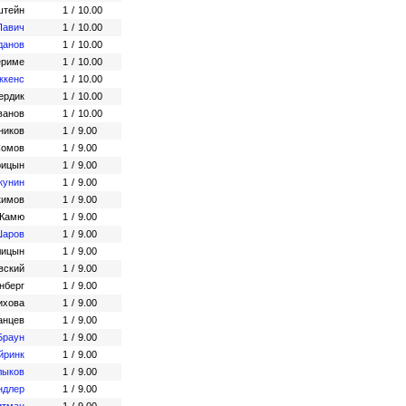
штейн
1
/
10.00
Павич
1
/
10.00
данов
1
/
10.00
ериме
1
/
10.00
ккенс
1
/
10.00
ердик
1
/
10.00
ванов
1
/
10.00
ников
1
/
9.00
Сомов
1
/
9.00
рицын
1
/
9.00
кунин
1
/
9.00
кимов
1
/
9.00
 Камю
1
/
9.00
Шаров
1
/
9.00
лицын
1
/
9.00
вский
1
/
9.00
нберг
1
/
9.00
ихова
1
/
9.00
анцев
1
/
9.00
Браун
1
/
9.00
йринк
1
/
9.00
лыков
1
/
9.00
ндлер
1
/
9.00