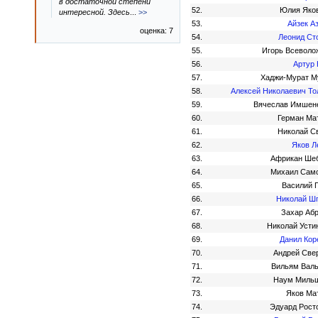
в достаточной степени
52.
Юлия Яко
интересной. Здесь
...
>>
53.
Айзек А
оценка: 7
54.
Леонид Ст
55.
Игорь Всеволо
56.
Артур 
57.
Хаджи-Мурат М
58.
Алексей Николаевич То
59.
Вячеслав Имшен
60.
Герман Ма
61.
Николай С
62.
Яков Л
63.
Африкан Ше
64.
Михаил Сам
65.
Василий 
66.
Николай Ш
67.
Захар Аб
68.
Николай Усти
69.
Данил Кор
70.
Андрей Све
71.
Вильям Вал
72.
Наум Миль
73.
Яков Ма
74.
Эдуард Рост