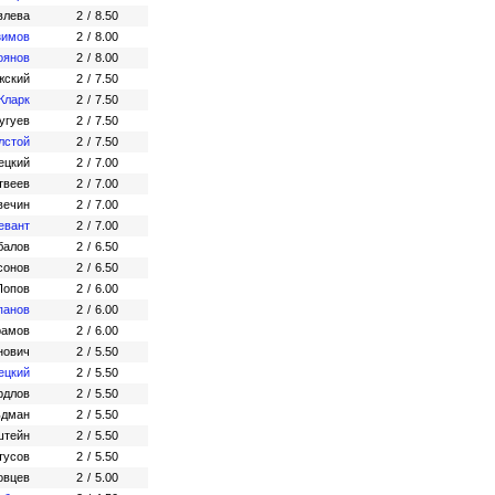
влева
2
/
8.50
зимов
2
/
8.00
оянов
2
/
8.00
жский
2
/
7.50
Кларк
2
/
7.50
угуев
2
/
7.50
лстой
2
/
7.50
ецкий
2
/
7.00
твеев
2
/
7.00
вечин
2
/
7.00
евант
2
/
7.00
балов
2
/
6.50
сонов
2
/
6.50
Попов
2
/
6.00
панов
2
/
6.00
рамов
2
/
6.00
нович
2
/
5.50
ецкий
2
/
5.50
рдлов
2
/
5.50
ьдман
2
/
5.50
штейн
2
/
5.50
тусов
2
/
5.50
овцев
2
/
5.00