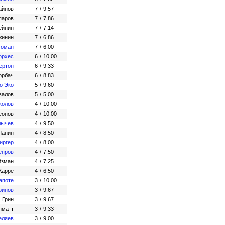
айнов
7
/
9.57
паров
7
/
7.86
ейнин
7
/
7.14
жинин
7
/
6.86
Томан
7
/
6.00
орхес
6
/
10.00
тертон
6
/
9.33
орбач
6
/
8.83
о Эко
5
/
9.60
валов
5
/
5.00
колов
4
/
10.00
еонов
4
/
10.00
лычев
4
/
9.50
Ланин
4
/
8.50
иргер
4
/
8.00
епров
4
/
7.50
йзман
4
/
7.25
Карре
4
/
6.50
апоте
3
/
10.00
ринов
3
/
9.67
 Грин
3
/
9.67
нматт
3
/
9.33
еляев
3
/
9.00