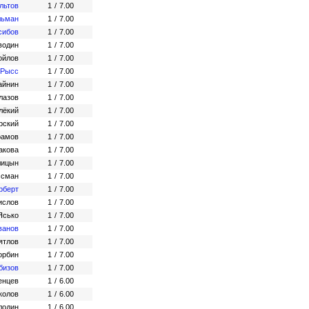
льтов
1
/
7.00
льман
1
/
7.00
сибов
1
/
7.00
водин
1
/
7.00
ойлов
1
/
7.00
 Рысс
1
/
7.00
айнин
1
/
7.00
лазов
1
/
7.00
лёкий
1
/
7.00
рский
1
/
7.00
рамов
1
/
7.00
акова
1
/
7.00
лицын
1
/
7.00
ссман
1
/
7.00
рберт
1
/
7.00
ислов
1
/
7.00
Ясько
1
/
7.00
ванов
1
/
7.00
ятлов
1
/
7.00
орбин
1
/
7.00
бизов
1
/
7.00
енцев
1
/
6.00
колов
1
/
6.00
лодин
1
/
6.00