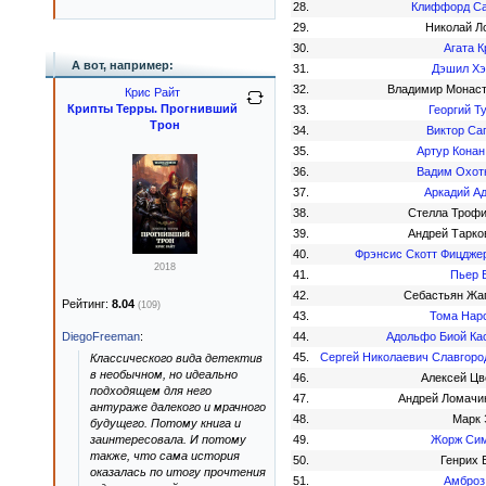
28.
Клиффорд С
29.
Николай Л
30.
Агата К
А вот, например:
31.
Дэшил Х
32.
Владимир Монас
Крис Райт
Крипты Терры. Прогнивший
33.
Георгий Т
Трон
34.
Виктор Са
35.
Артур Конан
36.
Вадим Охот
37.
Аркадий А
38.
Стелла Троф
39.
Андрей Тарко
40.
Фрэнсис Скотт Фицдже
2018
41.
Пьер 
42.
Себастьян Жа
Рейтинг:
8.04
(109)
43.
Тома Нар
DiegoFreeman
:
44.
Адольфо Биой Ка
45.
Сергей Николаевич Славгоро
Классического вида детектив
в необычном, но идеально
46.
Алексей Цв
подходящем для него
47.
Андрей Ломачи
антураже далекого и мрачного
48.
Марк 
будущего. Потому книга и
заинтересовала. И потому
49.
Жорж Си
также, что сама история
50.
Генрих 
оказалась по итогу прочтения
51.
Амброз