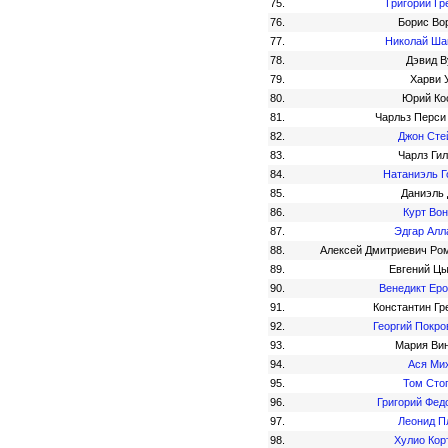
75.
Григорий Гр
76.
Борис Во
77.
Николай Ша
78.
Дэвид В
79.
Харви 
80.
Юрий Ко
81.
Чарльз Перси
82.
Джон Сте
83.
Чарлз Ги
84.
Натаниэль Г
85.
Даниэль
86.
Курт Вон
87.
Эдгар Алл
88.
Алексей Дмитриевич Ро
89.
Евгений Ц
90.
Венедикт Ер
91.
Константин Гр
92.
Георгий Покро
93.
Мария Ви
94.
Ася Ми
95.
Том Сто
96.
Григорий Фед
97.
Леонид П
98.
Хулио Кор