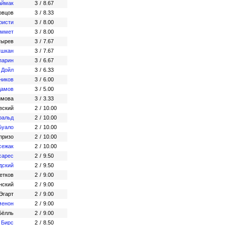
аймак
3
/
8.67
овцов
3
/
8.33
ристи
3
/
8.00
эммет
3
/
8.00
тырев
3
/
7.67
ушкан
3
/
7.67
парин
3
/
6.67
 Дойл
3
/
6.33
ников
3
/
6.00
дамов
3
/
5.00
имова
3
/
3.33
вский
2
/
10.00
ральд
2
/
10.00
Буало
2
/
10.00
призо
2
/
10.00
сежак
2
/
10.00
сарес
2
/
9.50
дский
2
/
9.50
етков
2
/
9.00
нский
2
/
9.00
Эгарт
2
/
9.00
менон
2
/
9.00
Бёлль
2
/
9.00
 Бирс
2
/
8.50