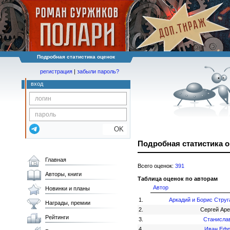
Подробная статистика оценок
регистрация
|
забыли пароль?
вход
OK
Подробная статистика 
Главная
Всего оценок:
391
Авторы, книги
Таблица оценок по авторам
Автор
Новинки и планы
1.
Аркадий и Борис Струг
Награды, премии
2.
Сергей Ар
Рейтинги
3.
Станисла
4.
Иван Еф