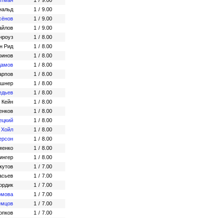
итман
1
/
9.00
нальд
1
/
9.00
сёнов
1
/
9.00
айлов
1
/
9.00
нроуз
1
/
8.00
н Рид
1
/
8.00
оинов
1
/
8.00
дамов
1
/
8.00
арпов
1
/
8.00
ршнер
1
/
8.00
едьев
1
/
8.00
 Кейн
1
/
8.00
енков
1
/
8.00
ецкий
1
/
8.00
 Хойл
1
/
8.00
ерсон
1
/
8.00
менко
1
/
8.00
ингер
1
/
8.00
кутов
1
/
7.00
асьев
1
/
7.00
ордик
1
/
7.00
омова
1
/
7.00
емцов
1
/
7.00
опков
1
/
7.00