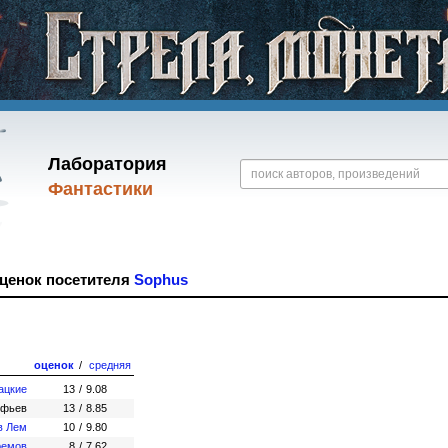
Лаборатория
Фантастики
оценок посетителя
Sophus
оценок
/
средняя
ацкие
13
/
9.08
ефьев
13
/
8.85
в Лем
10
/
9.80
ремов
8
/
7.62