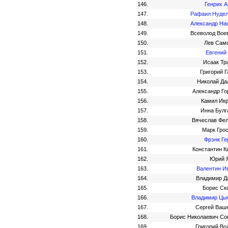
146.
Генрих А
147.
Рафаил Нуде
148.
Александр На
149.
Всеволод Вое
150.
Лев Сам
151.
Евгений
152.
Исаак Тр
153.
Григорий Г
154.
Николай Да
155.
Александр Го
156.
Камил Ик
157.
Инна Булг
158.
Вячеслав Фе
159.
Марк Гро
160.
Фрэнк Ге
161.
Константин К
162.
Юрий 
163.
Валентин И
164.
Владимир Д
165.
Борис Ск
166.
Владимир Цы
167.
Сергей Ваш
168.
Борис Николаевич Со
169.
Григорий Во