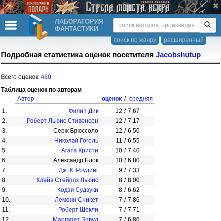
ЛАБОРАТОРИЯ
ФАНТАСТИКИ
поиск по жанру
расширенный
Подробная статистика оценок посетителя
Jacobshutup
Всего оценок:
460
Таблица оценок по авторам
Автор
оценок
/
средняя
1.
Филип Дик
12
/
7.67
2.
Роберт Льюис Стивенсон
12
/
7.17
3.
Серж Брюссоло
12
/
6.50
4.
Николай Гоголь
11
/
6.55
5.
Агата Кристи
10
/
7.40
6.
Александр Блок
10
/
6.80
7.
Дж. К. Роулинг
9
/
7.33
8.
Клайв Стейплз Льюис
8
/
8.00
9.
Кодзи Судзуки
8
/
6.62
10.
Лемони Сникет
7
/
7.86
11.
Роберт Шекли
7
/
7.71
12.
Маргарет Этвуд
7
/
6.86