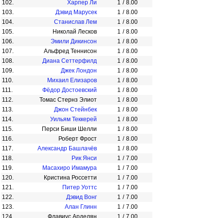
102.
Харпер Ли
1
/
8.00
103.
Дэвид Марусек
1
/
8.00
104.
Станислав Лем
1
/
8.00
105.
Николай Лесков
1
/
8.00
106.
Эмили Дикинсон
1
/
8.00
107.
Альфред Теннисон
1
/
8.00
108.
Диана Сеттерфилд
1
/
8.00
109.
Джек Лондон
1
/
8.00
110.
Михаил Елизаров
1
/
8.00
111.
Фёдор Достоевский
1
/
8.00
112.
Томас Стернз Элиот
1
/
8.00
113.
Джон Стейнбек
1
/
8.00
114.
Уильям Теккерей
1
/
8.00
115.
Перси Биши Шелли
1
/
8.00
116.
Роберт Фрост
1
/
8.00
117.
Александр Башлачёв
1
/
8.00
118.
Рик Янси
1
/
7.00
119.
Масахиро Имамура
1
/
7.00
120.
Кристина Россетти
1
/
7.00
121.
Питер Уоттс
1
/
7.00
122.
Дэвид Вонг
1
/
7.00
123.
Алан Глинн
1
/
7.00
124.
Флавиус Арделян
1
/
7.00