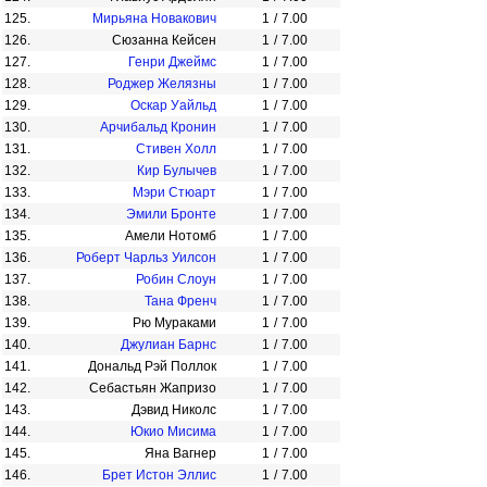
125.
Мирьяна Новакович
1
/
7.00
126.
Сюзанна Кейсен
1
/
7.00
127.
Генри Джеймс
1
/
7.00
128.
Роджер Желязны
1
/
7.00
129.
Оскар Уайльд
1
/
7.00
130.
Арчибальд Кронин
1
/
7.00
131.
Стивен Холл
1
/
7.00
132.
Кир Булычев
1
/
7.00
133.
Мэри Стюарт
1
/
7.00
134.
Эмили Бронте
1
/
7.00
135.
Амели Нотомб
1
/
7.00
136.
Роберт Чарльз Уилсон
1
/
7.00
137.
Робин Слоун
1
/
7.00
138.
Тана Френч
1
/
7.00
139.
Рю Мураками
1
/
7.00
140.
Джулиан Барнс
1
/
7.00
141.
Дональд Рэй Поллок
1
/
7.00
142.
Себастьян Жапризо
1
/
7.00
143.
Дэвид Николс
1
/
7.00
144.
Юкио Мисима
1
/
7.00
145.
Яна Вагнер
1
/
7.00
146.
Брет Истон Эллис
1
/
7.00