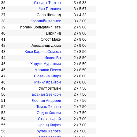
35.
Стюарт Тёртон
3
/
6.33
36.
Чак Паланик
3
/
5.67
37.
Сара Шепард
3
/
4.33
38.
Кэролайн Кепнес
3
/
3.00
39.
Иоганн Вольфганг Гёте
2
/
9.00
40.
Еврипид
2
/
9.00
41.
Огюст Маке
2
/
9.00
42.
Александр Дюма
2
/
9.00
43.
Хосе Карлос Сомоса
2
/
8.50
44.
Ивлин Во
2
/
8.50
45.
Харуки Мураками
2
/
8.50
46.
Мариша Пессл
2
/
8.50
47.
Сюзанна Кларк
2
/
8.00
48.
Майкл Крайтон
2
/
8.00
49.
Уолт Уитмен
2
/
7.50
50.
Брайан Эвенсон
2
/
7.50
51.
Леонид Андреев
2
/
7.50
52.
Томас Пинчон
2
/
7.50
53.
Олдос Хаксли
2
/
7.50
54.
Стивен Фрай
2
/
7.00
55.
Франц Кафка
2
/
7.00
56.
Трумен Капоте
2
/
7.00