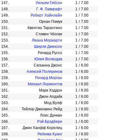
147.
Уильям Гибсон
1
/
7.00
148.
Г. Ф. Лавкрафт
1
/
7.00
149.
Роберт Хайнлайн
1
/
7.00
150.
Орхан Памук
1
/
7.00
151.
Квентин Тарантино
1
/
7.00
152.
Стивен Чбоски
1
/
7.00
153.
Лиана Мориарти
1
/
7.00
154.
Ширли Джексон
1
/
7.00
155.
Ричард Руссо
1
/
7.00
156.
Юлия Волкодав
1
/
7.00
157.
Сюзанна Джонс
1
/
6.00
158.
Алексей Поляринов
1
/
6.00
159.
Ричард Морган
1
/
6.00
160.
Михаил Лермонтов
1
/
6.00
161.
Марк Хэддон
1
/
6.00
162.
Джон Апдайк
1
/
6.00
163.
Мод Вулф
1
/
6.00
164.
Тейлор Дженкинс Рейд
1
/
6.00
165.
Лоис Дункан
1
/
6.00
166.
Рэй Брэдбери
1
/
6.00
167.
Джин Ханфф Корелиц
1
/
6.00
168.
Ребекка Куанг
1
/
6.00