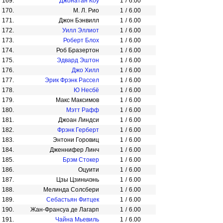
169.
Джонатан Коу
1
/
6.00
170.
М. Л. Рио
1
/
6.00
171.
Джон Бэнвилл
1
/
6.00
172.
Уилл Эллиот
1
/
6.00
173.
Роберт Блох
1
/
6.00
174.
Роб Бразертон
1
/
6.00
175.
Эдвард Эштон
1
/
6.00
176.
Джо Хилл
1
/
6.00
177.
Эрик Фрэнк Рассел
1
/
6.00
178.
Ю Несбё
1
/
6.00
179.
Макс Максимов
1
/
6.00
180.
Мэтт Рафф
1
/
6.00
181.
Джоан Линдси
1
/
6.00
182.
Фрэнк Герберт
1
/
6.00
183.
Энтони Горовиц
1
/
6.00
184.
Дженнифер Линч
1
/
6.00
185.
Брэм Стокер
1
/
6.00
186.
Оцуити
1
/
6.00
187.
Цзы Цзиньчэнь
1
/
6.00
188.
Мелинда Солсбери
1
/
6.00
189.
Себастьян Фитцек
1
/
6.00
190.
Жан-Франсуа де Лагарп
1
/
6.00
191.
Чайна Мьевиль
1
/
6.00