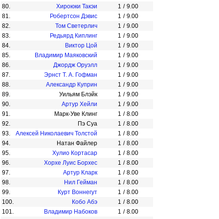
80.
Хироюки Такэи
1
/
9.00
81.
Робертсон Дэвис
1
/
9.00
82.
Том Светерлич
1
/
9.00
83.
Редьярд Киплинг
1
/
9.00
84.
Виктор Цой
1
/
9.00
85.
Владимир Маяковский
1
/
9.00
86.
Джордж Оруэлл
1
/
9.00
87.
Эрнст Т. А. Гофман
1
/
9.00
88.
Александр Куприн
1
/
9.00
89.
Уильям Блэйк
1
/
9.00
90.
Артур Хейли
1
/
9.00
91.
Марк-Уве Клинг
1
/
8.00
92.
Пэ Суа
1
/
8.00
93.
Алексей Николаевич Толстой
1
/
8.00
94.
Натан Файлер
1
/
8.00
95.
Хулио Кортасар
1
/
8.00
96.
Хорхе Луис Борхес
1
/
8.00
97.
Артур Кларк
1
/
8.00
98.
Нил Гейман
1
/
8.00
99.
Курт Воннегут
1
/
8.00
100.
Кобо Абэ
1
/
8.00
101.
Владимир Набоков
1
/
8.00