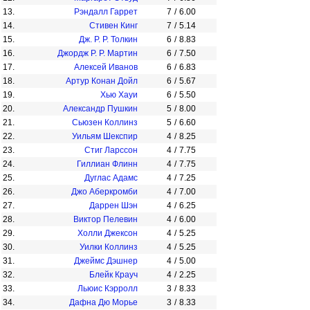
13.
Рэндалл Гаррет
7
/
6.00
14.
Стивен Кинг
7
/
5.14
15.
Дж. Р. Р. Толкин
6
/
8.83
16.
Джордж Р. Р. Мартин
6
/
7.50
17.
Алексей Иванов
6
/
6.83
18.
Артур Конан Дойл
6
/
5.67
19.
Хью Хауи
6
/
5.50
20.
Александр Пушкин
5
/
8.00
21.
Сьюзен Коллинз
5
/
6.60
22.
Уильям Шекспир
4
/
8.25
23.
Стиг Ларссон
4
/
7.75
24.
Гиллиан Флинн
4
/
7.75
25.
Дуглас Адамс
4
/
7.25
26.
Джо Аберкромби
4
/
7.00
27.
Даррен Шэн
4
/
6.25
28.
Виктор Пелевин
4
/
6.00
29.
Холли Джексон
4
/
5.25
30.
Уилки Коллинз
4
/
5.25
31.
Джеймс Дэшнер
4
/
5.00
32.
Блейк Крауч
4
/
2.25
33.
Льюис Кэрролл
3
/
8.33
34.
Дафна Дю Морье
3
/
8.33