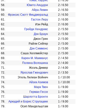
57.
Томас Харрис
2
/
6.50
58.
Юкито Аяцудзи
2
/
6.50
59.
Айра Левин
2
/
6.50
60.
Фрэнсис Скотт Фицджеральд
2
/
6.50
61.
Гастон Леру
2
/
6.00
62.
Иэн Рейд
2
/
6.00
63.
Грейди Хендрикс
2
/
5.50
64.
Дэн Браун
2
/
5.50
65.
Джон Грин
2
/
5.00
66.
Райли Сейгер
2
/
5.00
67.
Дэн Симмонс
2
/
5.00
68.
Саша Хеллмейстер
2
/
5.00
69.
Карен М. Макманус
2
/
4.50
70.
Полина Волошина
2
/
4.00
71.
Жоэль Диккер
2
/
4.00
72.
Ярослав Гжендович
2
/
3.50
73.
Этель Лилиан Войнич
1
/
10.00
74.
Айзек Азимов
1
/
10.00
75.
Марк Твен
1
/
9.00
76.
Герман Гессе
1
/
9.00
77.
Шарлотта Бронте
1
/
9.00
78.
Аркадий и Борис Стругацкие
1
/
9.00
79.
Осип Мандельштам
1
/
9.00