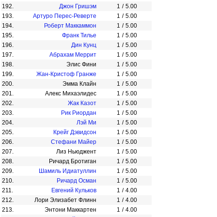
192.
Джон Гришэм
1
/
5.00
193.
Артуро Перес-Реверте
1
/
5.00
194.
Роберт Маккаммон
1
/
5.00
195.
Франк Тилье
1
/
5.00
196.
Дин Кунц
1
/
5.00
197.
Абрахам Меррит
1
/
5.00
198.
Элис Фини
1
/
5.00
199.
Жан-Кристоф Гранже
1
/
5.00
200.
Эмма Клайн
1
/
5.00
201.
Алекс Михаэлидес
1
/
5.00
202.
Жак Казот
1
/
5.00
203.
Рик Риордан
1
/
5.00
204.
Лэй Ми
1
/
5.00
205.
Крейг Дэвидсон
1
/
5.00
206.
Стефани Майер
1
/
5.00
207.
Лиз Ньюджент
1
/
5.00
208.
Ричард Бротиган
1
/
5.00
209.
Шамиль Идиатуллин
1
/
5.00
210.
Ричард Осман
1
/
5.00
211.
Евгений Кульков
1
/
4.00
212.
Лори Элизабет Флинн
1
/
4.00
213.
Энтони Маккартен
1
/
4.00