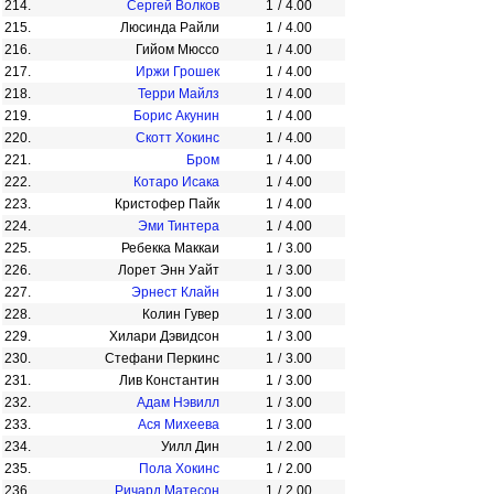
214.
Сергей Волков
1
/
4.00
215.
Люсинда Райли
1
/
4.00
216.
Гийом Мюссо
1
/
4.00
217.
Иржи Грошек
1
/
4.00
218.
Терри Майлз
1
/
4.00
219.
Борис Акунин
1
/
4.00
220.
Скотт Хокинс
1
/
4.00
221.
Бром
1
/
4.00
222.
Котаро Исака
1
/
4.00
223.
Кристофер Пайк
1
/
4.00
224.
Эми Тинтера
1
/
4.00
225.
Ребекка Маккаи
1
/
3.00
226.
Лорет Энн Уайт
1
/
3.00
227.
Эрнест Клайн
1
/
3.00
228.
Колин Гувер
1
/
3.00
229.
Хилари Дэвидсон
1
/
3.00
230.
Стефани Перкинс
1
/
3.00
231.
Лив Константин
1
/
3.00
232.
Адам Нэвилл
1
/
3.00
233.
Ася Михеева
1
/
3.00
234.
Уилл Дин
1
/
2.00
235.
Пола Хокинс
1
/
2.00
236.
Ричард Матесон
1
/
2.00