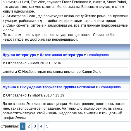
он смотрит Lost, The Wire, слушает Franz Ferdinand и, скажем, Snow Patrol,
что делает его, как мне кажется, более живым. Во всяком случае, я с ним
живу в одном мире.
2. Атмосфера Осло , где происходит основное действие романов, привязки
к улицам, районам и т.д. — действие происходит в реальном городе.
3. Сами сюжеты, хитрые и замысловатые, все эти ложные подозреваемые
и проч.
По жанрам — есть триллер, есть нуар, есть детектив. Серия не без
недостатков, но достоинства перевешивают.
Другая литература
>
Детективная литература
>
к сообщению
Отправлено 2 июля 2013 г. 16:04
armitura
Ю Несбе, вторая половина цикла про Харри Холе
Музыка
>
Обсуждение творчества группы Portishead
>
к сообщению
Отправлено 19 марта 2013 г. 13:19
Да не вопрос. Это личные ассоциации. Но настроение, повторюсь, как по
мне, так стопроцентое попадание. Аж торкнуло, прямо сейчас пытаюсь
совместить отпуска, свой и жены, недорогие авиабилеты и концертный
график Эмики.
Страницы:
1
2
3
4
5