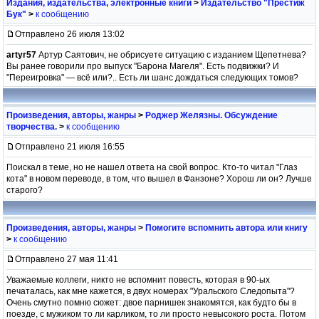
Издания, издательства, электронные книги
>
Издательство "Престиж
Бук"
>
к сообщению
Отправлено 26 июля 13:02
artyr57
Артур Саятович, не обрисуете ситуацию с изданием Щепетнева?
Вы ранее говорили про выпуск "Барона Магеля". Есть подвижки? И
"Переигровка" — всё или?.. Есть ли шанс дождаться следующих томов?
Произведения, авторы, жанры
>
Роджер Желязны. Обсуждение
творчества.
>
к сообщению
Отправлено 21 июля 16:55
Поискал в теме, но не нашел ответа на свой вопрос. Кто-то читал "Глаз
кота" в новом переводе, в том, что вышел в Фанзоне? Хорош ли он? Лучше
старого?
Произведения, авторы, жанры
>
Помогите вспомнить автора или книгу
>
к сообщению
Отправлено 27 мая 11:41
Уважаемые коллеги, никто не вспомнит повесть, которая в 90-ых
печаталась, как мне кажется, в двух номерах "Уральского Следопыта"?
Очень смутно помню сюжет: двое парнишек знакомятся, как будто бы в
поезде, с мужиком то ли карликом, то ли просто невысокого роста. Потом