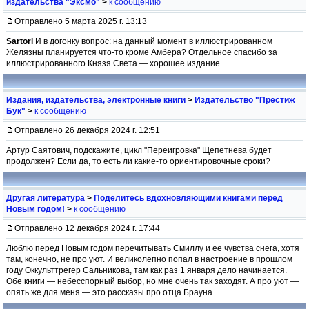
издательства "Эксмо"
>
к сообщению
Отправлено 5 марта 2025 г. 13:13
Sartori
И в догонку вопрос: на данный момент в иллюстрированном
Желязны планируется что-то кроме Амбера? Отдельное спасибо за
иллюстрированного Князя Света — хорошее издание.
Издания, издательства, электронные книги
>
Издательство "Престиж
Бук"
>
к сообщению
Отправлено 26 декабря 2024 г. 12:51
Артур Саятович, подскажите, цикл "Переигровка" Щепетнева будет
продолжен? Если да, то есть ли какие-то ориентировочные сроки?
Другая литература
>
Поделитесь вдохновляющими книгами перед
Новым годом!
>
к сообщению
Отправлено 12 декабря 2024 г. 17:44
Люблю перед Новым годом перечитывать Смиллу и ее чувства снега, хотя
там, конечно, не про уют. И великолепно попал в настроение в прошлом
году Оккульттрегер Сальникова, там как раз 1 января дело начинается.
Обе книги — небесспорный выбор, но мне очень так заходят. А про уют —
опять же для меня — это рассказы про отца Брауна.