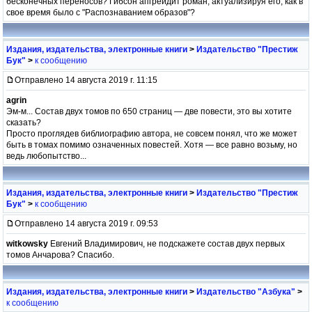
бесконечных переносов? Гибсон апгрейдит роман, актуализируя его, как в
свое время было с "Распознаванием образов"?
Издания, издательства, электронные книги
>
Издательство "Престиж
Бук"
>
к сообщению
Отправлено 14 августа 2019 г. 11:15
agrin
Эм-м... Состав двух томов по 650 страниц — две повести, это вы хотите
сказать?
Просто проглядев библиографию автора, не совсем понял, что же может
быть в томах помимо означенных повестей. Хотя — все равно возьму, но
ведь любопытство...
Издания, издательства, электронные книги
>
Издательство "Престиж
Бук"
>
к сообщению
Отправлено 14 августа 2019 г. 09:53
witkowsky
Евгений Владимирович, не подскажете состав двух первых
томов Анчарова? Спасибо.
Издания, издательства, электронные книги
>
Издательство "Азбука"
>
к сообщению