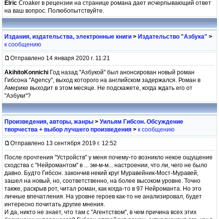
Elric
Croaker в рецензии на странице романа дает исчерпывающий ответ
на ваш вопрос. Полюбопытствуйте.
Издания, издательства, электронные книги
>
Издательство "Азбука"
>
к сообщению
Отправлено 14 января 2020 г. 11:21
AkihitoKonnichi
Год назад "Азбукой" был анонсирован новый роман
Гибсона "Agency", выход которого на английском задержался. Роман в
Америке выходит в этом месяце. Не подскажете, когда ждать его от
"Азбуки"?
Произведения, авторы, жанры
>
Уильям Гибсон. Обсуждение
творчества + выбор лучшего произведения
>
к сообщению
Отправлено 13 сентября 2019 г. 12:52
После прочтения "Устройств" у меня почему-то возникло некое ощущение
сходства с "Нейромантом" в ... эм-м-м... настроении, что ли, чего не было
давно. Будто Гибсон. закончив некий круг Муравейник-Мост-Муравей,
зашел на новый, но, соответственно, на более высоком уровне. Точно
также, раскрыв рот, читал роман, как когда-то в 97 Нейроманта. Но это
личные впечатления. На уровне героев как-то не анализировал, будет
интересно почитать другие мнения.
И да, никто не знает, что там с "Агентством", в чем причина всех этих