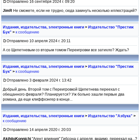
Отправлено 16 сентября 2024 г. 09:20
JimR
Не сможете, если не трудно, сюда закинуть несколько иллюстраций?
Издания, издательства, электронные книги
>
Издательство "Престиж
Бук"
>
к сообщению
Отправлено 10 апреля 2024 г. 20:11
А со Щепетневым со вторым томом Переигровки все затихло? Ждать?
Издания, издательства, электронные книги
>
Издательство "Престиж
Бук"
>
к сообщению
Отправлено 3 февраля 2024 г. 13:42
Добрый день. Второй том с Переигровкой Щепетнева переехал с
обещанного февраля? Планируется? Уж больно зашли первые два
романа, да еще клиффхэнгер в конце...
Издания, издательства, электронные книги
>
Издательство "Азбука"
>
к сообщению
Отправлено 14 апреля 2020 г. 20:03
AkihitoKonnichi
"Агент влияния" Гибсона с апреля, видимо, переехал на...?