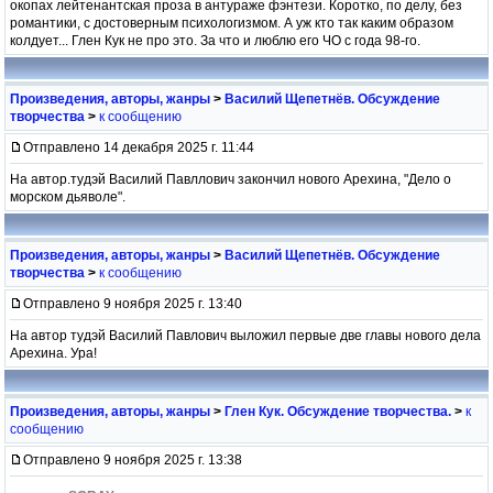
окопах лейтенантская проза в антураже фэнтези. Коротко, по делу, без
романтики, с достоверным психологизмом. А уж кто так каким образом
колдует... Глен Кук не про это. За что и люблю его ЧО с года 98-го.
Произведения, авторы, жанры
>
Василий Щепетнёв. Обсуждение
творчества
>
к сообщению
Отправлено 14 декабря 2025 г. 11:44
На автор.тудэй Василий Павллович закончил нового Арехина, "Дело о
морском дьяволе".
Произведения, авторы, жанры
>
Василий Щепетнёв. Обсуждение
творчества
>
к сообщению
Отправлено 9 ноября 2025 г. 13:40
На автор тудэй Василий Павлович выложил первые две главы нового дела
Арехина. Ура!
Произведения, авторы, жанры
>
Глен Кук. Обсуждение творчества.
>
к
сообщению
Отправлено 9 ноября 2025 г. 13:38