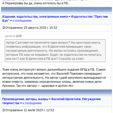
А Переигровку бы да, очень хотелось бы в ПБ.
Издания, издательства, электронные книги
>
Издательство "Престиж
Бук"
>
к сообщению
Отправлено 25 августа 2025 г. 15:52
цитата
i249
Артур Саятович не проясните один вопрос? На просторах инета,
появилась информация, что В.Щепетнев прекращает свою
литературную деятельность. Но якобы остались произведения,
которые ПБ еще не издавало. Будет ли издательство их печатать
или нет? или В.Щепетнев в ПБ все? Спасибо за ответ.
Тоже очень интересует вопрос дальнейшего издания ВПЩ в ПБ. Самое
интересное, что пока незаметно, что Василий Павлович прекращает
литературную деятельность. На автор тудэй регулярно выкладывается
новая повесть, заявлены определенные планы, включая новое дело
Арехина. Так что автору — здоровья и долгих лет.
Произведения, авторы, жанры
>
Василий Щепетнёв. Обсуждение
творчества
>
к сообщению
Отправлено 11 июля 2025 г. 12:52