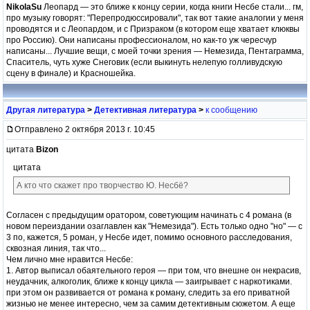
NikolaSu
Леопард — это ближе к концу серии, когда книги Несбе стали... гм,
про музыку говорят: "Перепродюссировали", так вот такие аналогии у меня
проводятся и с Леопардом, и с Призраком (в котором еще хватает клюквы
про Россию). Они написаны профессионалом, но как-то уж чересчур
написаны... Лучшие вещи, с моей точки зрения — Немезида, Пентаграмма,
Спаситель, чуть хуже Снеговик (если выкинуть нелепую голливудскую
сцену в финале) и Красношейка.
Другая литература
>
Детективная литература
>
к сообщению
Отправлено 2 октября 2013 г. 10:45
цитата
Bizon
цитата
А кто что скажет про творчество Ю. Несбё?
Согласен с предыдущим оратором, советующим начинать с 4 романа (в
новом переиздании озаглавлен как "Немезида"). Есть только одно "но" — с
3 по, кажется, 5 роман, у Несбе идет, помимо основного расследования,
сквозная линия, так что...
Чем лично мне нравится Несбе:
1. Автор выписал обаятельного героя — при том, что внешне он некрасив,
неудачник, алкоголик, ближе к концу цикла — заигрывает с наркотиками.
при этом он развивается от романа к роману, следить за его приватной
жизнью не менее интересно, чем за самим детективным сюжетом. А еще