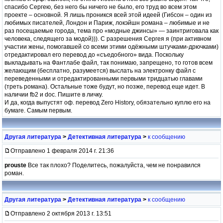
спасибо Сергею, без него бы ничего не было, его труд во всем этом
проекте – основной. Я лишь проникся всей этой идеей (Гибсон – один из
любимых писателей, Лондон и Париж, локэйшн романа – любимые и не
раз посещаемые города, тема про «модные джинсы» — заинтриговала как
человека, следящего за модой))). С разрешения Сергея я (при активном
участии жены, помогавшей со всеми этими одёжными штучками-дрючками)
отредактировал его перевод до «съедобного» вида. Поскольку
выкладывать на Фантлабе файл, так понимаю, запрещено, то готов всем
желающим (бесплатно, разумеется) выслать на электронку файл с
переведенными и отредактированными первыми тридцатью главами
(треть романа). Остальные тоже будут, но позже, перевод еще идет. В
наличии fb2 и doc. Пишите в личку.
И да, когда выпустят оф. перевод Zero History, обязательно куплю его на
бумаге. Самым первым.
Другая литература
>
Детективная литература
>
к сообщению
Отправлено 1 февраля 2014 г. 21:36
prouste
Все так плохо? Поделитесь, пожалуйста, чем не понравился
роман.
Другая литература
>
Детективная литература
>
к сообщению
Отправлено 2 октября 2013 г. 13:51