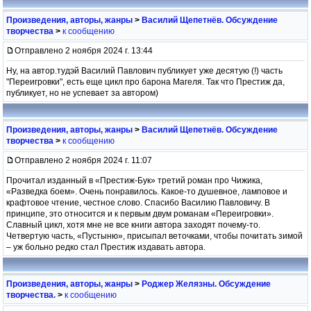
Произведения, авторы, жанры
>
Василий Щепетнёв. Обсуждение
творчества
>
к сообщению
Отправлено 2 ноября 2024 г. 13:44
Ну, на автор.тудэй Василий Павлович публикует уже десятую (!) часть
"Переигровки", есть еще цикл про барона Магеля. Так что Престиж да,
публикует, но не успевает за автором)
Произведения, авторы, жанры
>
Василий Щепетнёв. Обсуждение
творчества
>
к сообщению
Отправлено 2 ноября 2024 г. 11:07
Прочитал изданный в «Престиж-Бук» третий роман про Чижика,
«Разведка боем». Очень понравилось. Какое-то душевное, ламповое и
крафтовое чтение, честное слово. Спасибо Василию Павловичу. В
принципе, это относится и к первым двум романам «Переигровки».
Славный цикл, хотя мне не все книги автора заходят почему-то.
Четвертую часть, «Пустыню», присыпал веточками, чтобы почитать зимой
– уж больно редко стал Престиж издавать автора.
Произведения, авторы, жанры
>
Роджер Желязны. Обсуждение
творчества.
>
к сообщению