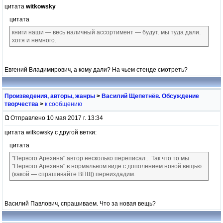
цитата
witkowsky
цитата
книги наши — весь наличный ассортимент — будут. мы туда дали.
хотя и немного.
Евгений Владимирович, а кому дали? На чьем стенде смотреть?
Произведения, авторы, жанры
>
Василий Щепетнёв. Обсуждение
творчества
>
к сообщению
Отправлено 10 мая 2017 г. 13:34
цитата witkowsky с другой ветки:
цитата
"Первого Арехина" автор несколько переписал... Так что то мы
"Первого Арехина" в нормальном виде с дополением новой вещью
(какой — спрашивайте ВПЩ) переиздадим.
Василий Павлович, спрашиваем. Что за новая вещь?