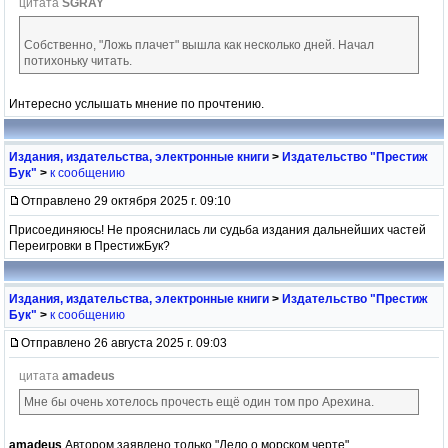
цитата
SGRAY
Собственно, "Ложь плачет" вышла как несколько дней. Начал
потихоньку читать.
Интересно услышать мнение по прочтению.
Издания, издательства, электронные книги
>
Издательство "Престиж
Бук"
>
к сообщению
Отправлено 29 октября 2025 г. 09:10
Присоединяюсь! Не прояснилась ли судьба издания дальнейших частей
Переигровки в ПрестижБук?
Издания, издательства, электронные книги
>
Издательство "Престиж
Бук"
>
к сообщению
Отправлено 26 августа 2025 г. 09:03
цитата
amadeus
Мне бы очень хотелось прочесть ещё один том про Арехина.
amadeus
Автором заявлено только "Дело о морском черте".