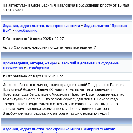
На автортудэй в блоге Василия Павловича в обсуждении к посту от 15 мая
он отвечает:
Издания, издательства, электронные книги
>
Издательство "Престиж
Бук"
>
к сообщению
Отправлено 10 июля 2025 г. 12:07
Артур Саятович, новостей по Щепетневу все еще нет?
Произведения, авторы, жанры
>
Василий Щепетнёв. Обсуждение
творчества
>
к сообщению
Отправлено 22 марта 2025 г. 11:21
Йо-хо-хо! Вот это отлично, прямо праздник какой! Поздравляю Василия
Павловича! Возьму, Черную Землю я даже не читал и пропустил в
Престиже. Еще бы дальше с Чижиком в Престиж Буке продвинулись, но
там ситуация неясная — во всяком случае, для меня. В начале года
представитель издательства ответил, что сроки неизвестны, по его
словам, ждут рукописи следующих книг Переигровки от автора...
В любом случае, поздравляю автора от души с новой книжкой!
Издания, издательства, электронные книги
>
Импринт "Fanzon"