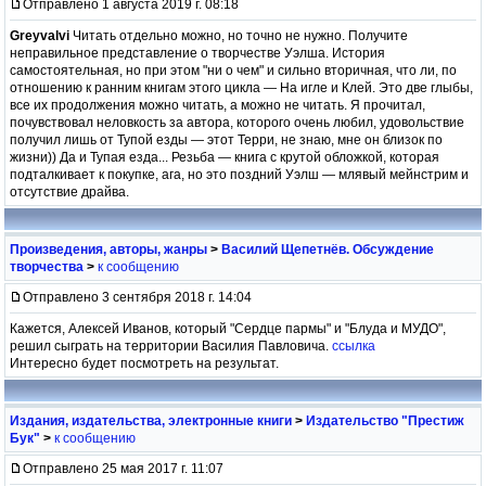
Отправлено 1 августа 2019 г. 08:18
Greyvalvi
Читать отдельно можно, но точно не нужно. Получите
неправильное представление о творчестве Уэлша. История
самостоятельная, но при этом "ни о чем" и сильно вторичная, что ли, по
отношению к ранним книгам этого цикла — На игле и Клей. Это две глыбы,
все их продолжения можно читать, а можно не читать. Я прочитал,
почувствовал неловкость за автора, которого очень любил, удовольствие
получил лишь от Тупой езды — этот Терри, не знаю, мне он близок по
жизни)) Да и Тупая езда... Резьба — книга с крутой обложкой, которая
подталкивает к покупке, ага, но это поздний Уэлш — млявый мейнстрим и
отсутствие драйва.
Произведения, авторы, жанры
>
Василий Щепетнёв. Обсуждение
творчества
>
к сообщению
Отправлено 3 сентября 2018 г. 14:04
Кажется, Алексей Иванов, который "Сердце пармы" и "Блуда и МУДО",
решил сыграть на территории Василия Павловича.
ссылка
Интересно будет посмотреть на результат.
Издания, издательства, электронные книги
>
Издательство "Престиж
Бук"
>
к сообщению
Отправлено 25 мая 2017 г. 11:07