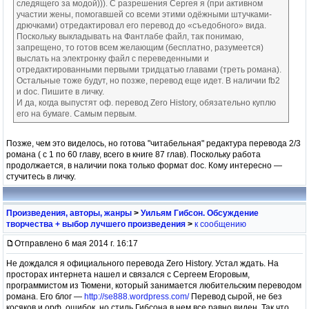
следящего за модой))). С разрешения Сергея я (при активном
участии жены, помогавшей со всеми этими одёжными штучками-
дрючками) отредактировал его перевод до «съедобного» вида.
Поскольку выкладывать на Фантлабе файл, так понимаю,
запрещено, то готов всем желающим (бесплатно, разумеется)
выслать на электронку файл с переведенными и
отредактированными первыми тридцатью главами (треть романа).
Остальные тоже будут, но позже, перевод еще идет. В наличии fb2
и doc. Пишите в личку.
И да, когда выпустят оф. перевод Zero History, обязательно куплю
его на бумаге. Самым первым.
Позже, чем это виделось, но готова "читабельная" редактура перевода 2/3
романа ( с 1 по 60 главу, всего в книге 87 глав). Поскольку работа
продолжается, в наличии пока только формат doc. Кому интересно —
стучитесь в личку.
Произведения, авторы, жанры
>
Уильям Гибсон. Обсуждение
творчества + выбор лучшего произведения
>
к сообщению
Отправлено 6 мая 2014 г. 16:17
Не дождался я официального перевода Zero History. Устал ждать. На
просторах интернета нашел и связался с Сергеем Егоровым,
программистом из Тюмени, который занимается любительским переводом
романа. Его блог —
http://se888.wordpress.com/
Перевод сырой, не без
косяков и орф. ошибок, но стиль Гибсона в нем все равно виден. Так что,