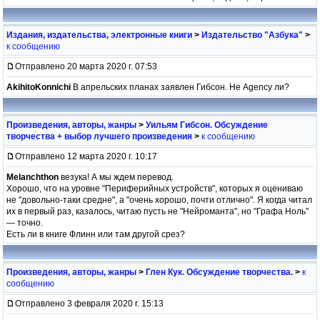
Издания, издательства, электронные книги
>
Издательство "Азбука"
>
к сообщению
Отправлено 20 марта 2020 г. 07:53
AkihitoKonnichi
В апрельских планах заявлен Гибсон. Не Agency ли?
Произведения, авторы, жанры
>
Уильям Гибсон. Обсуждение
творчества + выбор лучшего произведения
>
к сообщению
Отправлено 12 марта 2020 г. 10:17
Melanchthon
везука! А мы ждем перевод.
Хорошо, что на уровне "Периферийных устройств", которых я оцениваю
не "довольно-таки средне", а "очень хорошо, почти отлично". Я когда читал
их в первый раз, казалось, читаю пусть не "Нейроманта", но "Графа Ноль"
— точно.
Есть ли в книге Флинн или там другой срез?
Произведения, авторы, жанры
>
Глен Кук. Обсуждение творчества.
>
к
сообщению
Отправлено 3 февраля 2020 г. 15:13