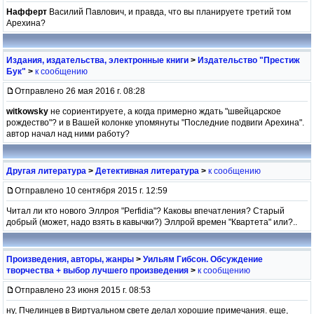
Нафферт
Василий Павлович, и правда, что вы планируете третий том
Арехина?
Издания, издательства, электронные книги
>
Издательство "Престиж
Бук"
>
к сообщению
Отправлено 26 мая 2016 г. 08:28
witkowsky
не сориентируете, а когда примерно ждать "швейцарское
рождество"? и в Вашей колонке упомянуты "Последние подвиги Арехина".
автор начал над ними работу?
Другая литература
>
Детективная литература
>
к сообщению
Отправлено 10 сентября 2015 г. 12:59
Читал ли кто нового Эллроя "Perfidia"? Каковы впечатления? Старый
добрый (может, надо взять в кавычки?) Эллрой времен "Квартета" или?..
Произведения, авторы, жанры
>
Уильям Гибсон. Обсуждение
творчества + выбор лучшего произведения
>
к сообщению
Отправлено 23 июня 2015 г. 08:53
ну, Пчелинцев в Виртуальном свете делал хорошие примечания. еще,