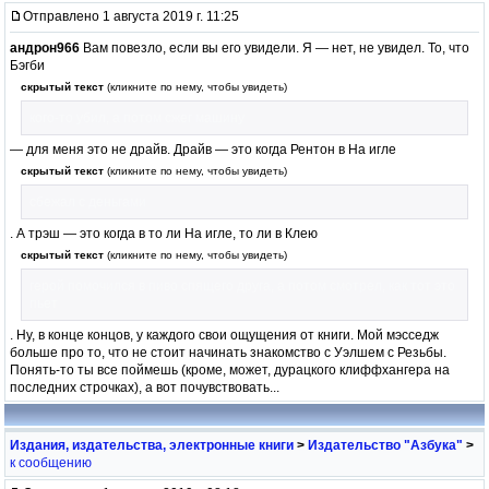
Отправлено 1 августа 2019 г. 11:25
андрон966
Вам повезло, если вы его увидели. Я — нет, не увидел. То, что
Бэгби
скрытый текст
(кликните по нему, чтобы увидеть)
кого-то убил, а потом сжег машину
— для меня это не драйв. Драйв — это когда Рентон в На игле
скрытый текст
(кликните по нему, чтобы увидеть)
сбежал с деньгами
. А трэш — это когда в то ли На игле, то ли в Клею
скрытый текст
(кликните по нему, чтобы увидеть)
герой помочился в пиво спящего друга, а потом смотрел, как тот это
пьет
. Ну, в конце концов, у каждого свои ощущения от книги. Мой мэсседж
больше про то, что не стоит начинать знакомство с Уэлшем с Резьбы.
Понять-то ты все поймешь (кроме, может, дурацкого клиффхангера на
последних строчках), а вот почувствовать...
Издания, издательства, электронные книги
>
Издательство "Азбука"
>
к сообщению