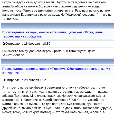
будто бы едут к нему домой в гости... Будто бы там дома еще была его
жена. Вообще не помню больше ничего, кроме ощущений — тогда
понравилось. Теперь решил найти и перечитать. Реализм, по стилистике
напоминает Крапивина в режиме хард. Но "Уральский следопыт" — это не
точно, увы.
Произведения, авторы, жанры
>
Василий Щепетнёв. Обсуждение
творчества
>
к сообщению
Отправлено 18 февраля 18:30
Вы имеете в виду, дописал первый роман? В тегах "нуар". Даже
заинтриговало.
Произведения, авторы, жанры
>
Глен Кук. Обсуждение творчества.
>
к
сообщению
Отправлено 29 января 15:21
Я тут где-то встречал фразу в рецензии кого-то из лаборантов, что-то
типа: партия в тонк расписана на пять страниц, а армагеддон — на два
абзаца. Так и есть. Мне очень нравится. Но если читатель ждет карты
местностей, хронологию событий, начиная с 5000 лет до, устройство
магии и описания пуговиц, то для него Глен Кук, конечно, сух. Но это
другой жанр. Лично для меня Кук — это не дарк. Книги Костоправа (другие,
может, тоже, но я их хуже помню) — это такая написанная, условно, в