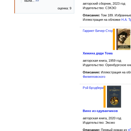
была
...
>>
авторский сборник, 2023 год
Издательство: СЗКЭО
оценка: 9
Описание:
Том 189. Избранные
Иллюстрация на обложке
Н.А. Т
Гарриет Бичер-Стоу
Хижина дяди Тома
авторская книга, 1959 год
Издательство: Оренбургское кн
Описание:
Иллюстрация на об
Филипповского
Рэй Брэдбери
Вино из одуванчиков
авторская книга, 2020 год
Издательство: Эксмо
Описание:
Первый роман из
«