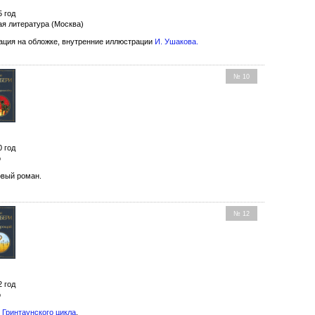
5 год
ая литература (Москва)
ция на обложке, внутренние иллюстрации
И. Ушакова
.
№ 10
0 год
о
вый роман.
№ 12
2 год
о
з
Гринтаунского цикла
.