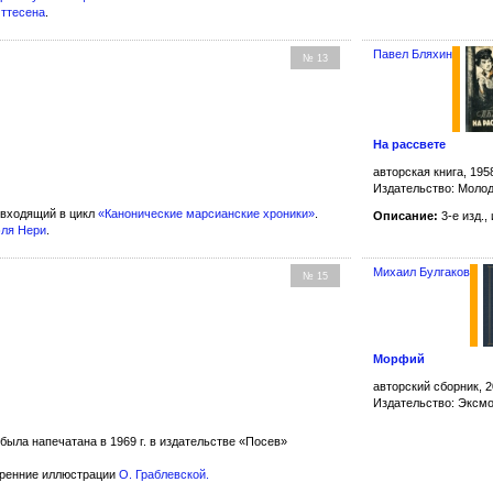
Оттесена
.
Павел Бляхин
№ 13
На рассвете
авторская книга, 195
Издательство: Молод
 входящий в цикл
«Канонические марсианские хроники»
.
Описание:
3-е изд.,
ля Нери
.
Михаил Булгаков
№ 15
Морфий
авторский сборник, 2
Издательство: Эксм
была напечатана в 1969 г. в издательстве «Посев»
тренние иллюстрации
О. Граблевской
.