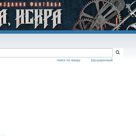
поиск по жанру
расширенный