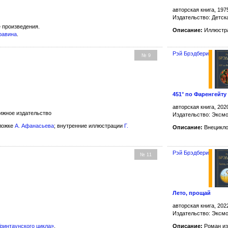
авторская книга, 197
Издательство: Детск
 произведения.
Описание:
Иллюстра
равина
.
Рэй Брэдбери
№ 9
451° по Фаренгейту
авторская книга, 202
ижное издательство
Издательство: Эксм
ложке
А. Афанасьева
; внутренние иллюстрации
Г.
Описание:
Внецикло
Рэй Брэдбери
№ 11
Лето, прощай
авторская книга, 202
Издательство: Эксм
Гринтаунского цикла»
.
Описание:
Роман и