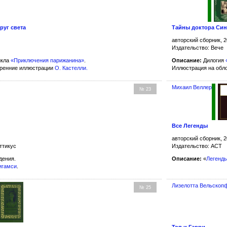
руг света
Тайны доктора Син
авторский сборник, 2
Издательство: Вече
икла
«Приключения парижанина»
.
Описание:
Дилогия
тренние иллюстрации
О. Кастелли
.
Иллюстрация на обл
Михаил Веллер
№ 23
Все Легенды
авторский сборник, 2
ттикус
Издательство: АСТ
дения.
Описание:
«
Легенды
игамси
.
Лизелотта Вельскоп
№ 25