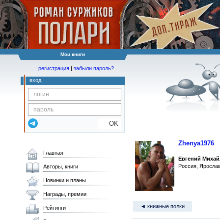
Мои книги
регистрация
|
забыли пароль?
вход
OK
Zhenya1976
Главная
Евгений Михай
Россия, Яросла
Авторы, книги
Новинки и планы
Награды, премии
◄ книжные полки
Рейтинги