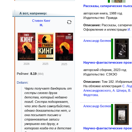
Рассказы, сатирические пье
авторская книга, 1988 год
А вот, например:
Издательство: Правда
Стивен Кинг
Описание:
Рассказы, сатириче
Н.
Оформление и иллюстрации
И.
Александр Беляев
Научно-фантастические прои
2026
2025
2025
авторский сборник, 2023 год
Рейтинг:
8.19
(884)
Издательство: СЗКЭО
Описание:
Том 182. Избранные
Deliann
:
На обложке иллюстрация
С. Ло
Чарли получает бандероль от
Александровского
,
А. Шпира
,
В.
сестры своего друга
Федотова
.
детства, который недавно
погиб. Сестра подозревает,
что это было самоубийство,
Александр Беляев
однако доказательств нет, и
она посылает письмо и
странноватые записи
умершего его другу, в
которого когда-то в детстве
Научно-фантастические прои