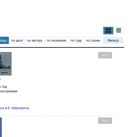
рядку
по дате
по автору
по названию
по году
по серии
Фильтр
№ 2
в
1 год
ностроение
ина
и
Б. Маркевича
.
№ 4