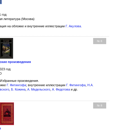
1 год
ая литература (Москва)
ция на обложке и внутренние иллюстрации
Г. Акулова
.
№ 6
ские произведения
023 год
ЭО
 Избранные произведения.
ожке
Г. Фитингофа
; внутренние иллюстрации
Г. Фитингофа
,
Н.А.
вского
,
Б. Кожина
,
А. Медельского
,
А. Федотова
и др.
№ 8
и