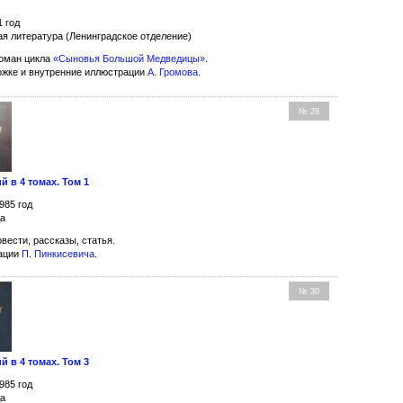
1 год
ая литература (Ленинградское отделение)
оман цикла
«Сыновья Большой Медведицы»
.
ожке и внутренние иллюстрации
А. Громова
.
№ 28
 в 4 томах. Том 1
985 год
да
вести, рассказы, статья.
рации
П. Пинкисевича
.
№ 30
 в 4 томах. Том 3
985 год
да