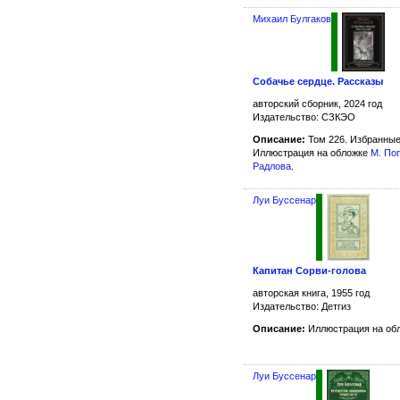
Михаил Булгаков
Собачье сердце. Рассказы
авторский сборник, 2024 год
Издательство: СЗКЭО
Описание:
Том 226. Избранные
Иллюстрация на обложке
М. По
Радлова
.
Луи Буссенар
Капитан Сорви-голова
авторская книга, 1955 год
Издательство: Детгиз
Описание:
Иллюстрация на обл
Луи Буссенар