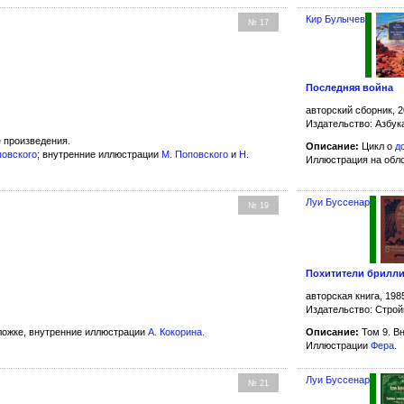
Кир Булычев
№ 17
Последняя война
авторский сборник, 2
Издательство: Азбук
 произведения.
Описание:
Цикл о
д
повского
; внутренние иллюстрации
М. Поповского
и
Н.
Иллюстрация на обл
Луи Буссенар
№ 19
Похитители брилл
авторская книга, 198
Издательство: Строй
ожке, внутренние иллюстрации
А. Кокорина
.
Описание:
Том 9. В
Иллюстрации
Фера
.
Луи Буссенар
№ 21