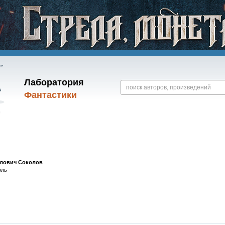
Лаборатория
Фантастики
лович Соколов
вль