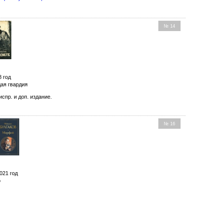
№ 14
8 год
ая гвардия
 испр. и доп. издание.
№ 16
021 год
о