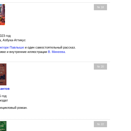
№ 18
023 год
а, Азбука-Аттикус
окторе Павлыше
и один самостоятельный рассказ.
ожке и внутренние иллюстрации
В. Минеева
.
№ 20
иантов
5 год
издат
нецикловый роман.
№ 22