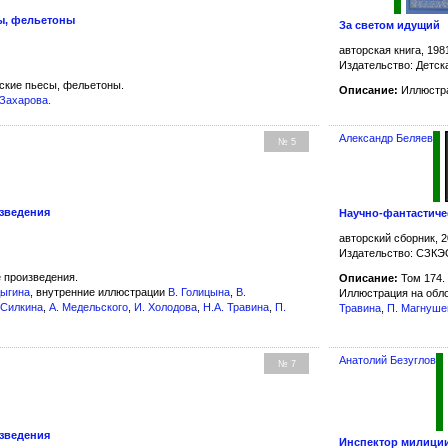
сы, фельетоны
За светом идущий
авторская книга, 198
Издательство: Детск
ские пьесы, фельетоны.
Описание:
Иллюстра
 Захарова
.
Александр Беляев
№ 5
зведения
Научно-фантастиче
авторский сборник, 2
Издательство: СЗК
 произведения.
Описание:
Том 174.
дыгина
, внутренние иллюстрации
В. Голицына
,
В.
Иллюстрация на обл
 Силкина
,
А. Медельского
,
И. Холодова
,
Н.А. Травина
,
П.
Травина
,
П. Магнуше
Анатолий Безуглов
№ 7
зведения
Инспектор милици