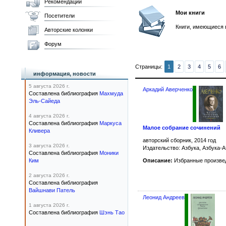
Рекомендации
Мои книги
Посетители
Книги, имеющиеся 
Авторские колонки
Форум
Страницы:
1
2
3
4
5
6
информация, новости
5 августа 2026 г.
Аркадий Аверченко
Составлена библиография
Махмуда
Эль-Сайеда
4 августа 2026 г.
Составлена библиография
Маркуса
Малое собрание сочинений
Кливера
авторский сборник, 2014 год
3 августа 2026 г.
Издательство: Азбука, Азбука-А
Составлена библиография
Моники
Ким
Описание:
Избранные произве
2 августа 2026 г.
Составлена библиография
Вайшнави Патель
Леонид Андреев
1 августа 2026 г.
Составлена библиография
Шэнь Тао