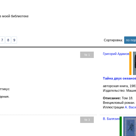
в моей библиотеке
7
8
9
Сортировка:
по по
Григорий Адамов
№ 1
Тайна двух океано
авторская книга, 198
ттикус
Издательство: Маши
дения.
Описание:
Том 18.
Внецикловый роман.
Иллюстрации
А. Вас
В. Балязин
№ 3