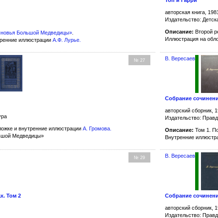
Топ и Гарри
авторская книга, 198
Издательство: Детск
Описание:
Второй р
новья Большой Медведицы»
.
Иллюстрация на обл
тренние иллюстрации
А.Ф. Лурье
.
В. Вересаев
№ 27
Собрание сочинений
авторский сборник, 1
ура
Издательство: Прав
ожке и внутренние иллюстрации
А. Громова
.
Описание:
Том 1. По
льшой Медведицы»
Внутренние иллюст
В. Вересаев
№ 29
х. Том 2
Собрание сочинений
авторский сборник, 1
Издательство: Прав