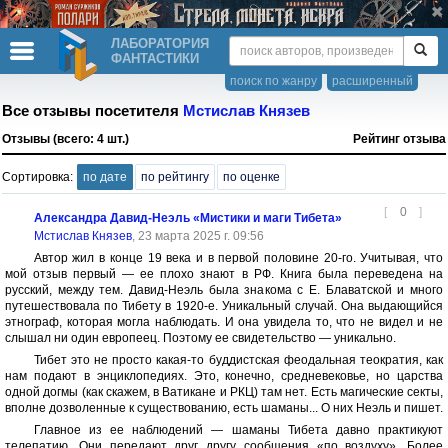
ЛАБОРАТОРИЯ
ФАНТАСТИКИ
поиск по жанру
расширенный
Все отзывы посетителя
Мстислав Князев
Отзывы (всего: 4 шт.)
Рейтинг отзыва
Сортировка:
по дате
по рейтингу
по оценке
[
0
]
Александра Давид-Неэль «Мистики и маги Тибета»
Мстислав Князев
, 23 марта 2025 г. 09:56
Автор жил в конце 19 века и в первой половине 20-го. Учитывая, что
мой отзыв первый — ее плохо знают в РФ. Книга была переведена на
русский, между тем. Давид-Неэль была знакома с Е. Блаватской и много
путешествовала по Тибету в 1920-е. Уникальный случай. Она выдающийся
этнограф, которая могла наблюдать. И она увидела то, что не видел и не
слышал ни один европеец. Поэтому ее свидетельство — уникально.
Тибет это не просто какая-то буддистская феодальная теократия, как
нам подают в энциклопедиях. Это, конечно, средневековье, но царства
одной догмы (как скажем, в Ватикане и РКЦ) там нет. Есть магические секты,
вполне дозволенные к существованию, есть шаманы... О них Неэль и пишет.
Главное из ее наблюдений — шаманы Тибета давно практикуют
телепатию. Они передают друг другу сообщения «по воздуху». Более