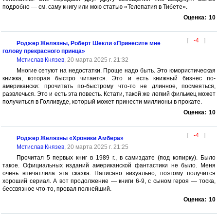
подробно — см. саму книгу или мою статью «Телепатия в Тибете».
Оценка:
10
[
-4
]
Роджер Желязны, Роберт Шекли «Принесите мне
голову прекрасного принца»
Мстислав Князев
, 20 марта 2025 г. 21:32
Многие сетуют на недостатки. Проще надо быть. Это юмористическая
книжка, которая быстро читается. Это и есть книжный бизнес по-
американски: прочитать по-быстрому что-то не длинное, посмеяться,
развлечься. Это и есть эта повесть. Кстати, такой же легкий фильмец может
получиться в Голливуде, который может принести миллионы в прокате.
Оценка:
10
[
-4
]
Роджер Желязны «Хроники Амбера»
Мстислав Князев
, 20 марта 2025 г. 21:25
Прочитал 5 первых книг в 1989 г., в самиздате (под копирку). Было
такое. Официальных изданий американской фантастики не было. Меня
очень впечатлила эта сказка. Написано визуально, поэтому получится
хороший сериал. А вот продолжение — книги 6-9, с сыном героя — тоска,
бессвязное что-то, провал полнейший.
Оценка:
10