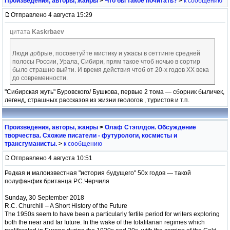
Произведения, авторы, жанры
>
Что бы такое почитать?
>
к сообщению
Отправлено 4 августа 15:29
цитата
Kaskrbaev
Люди добрые, посоветуйте мистику и ужасы в сеттинге средней
полосы России, Урала, Сибири, прям такое чтоб ночью в сортир
было страшно выйти. И время действия чтоб от 20-х годов XX века
до современности.
"Сибирская жуть" Буровского/ Бушкова, первые 2 тома — сборник быличек,
легенд, страшных рассказов из жизни геологов , туристов и т.п.
Произведения, авторы, жанры
>
Олаф Стэплдон. Обсуждение
творчества. Схожие писатели - футурологи, космисты и
трансгуманисты.
>
к сообщению
Отправлено 4 августа 10:51
Редкая и малоизвестная "история будущего" 50х годов — такой
полуфанфик британца Р.С.Черчиля
Sunday, 30 September 2018
R.C. Churchill – A Short History of the Future
The 1950s seem to have been a particularly fertile period for writers exploring
both the near and far future. In the wake of the totalitarian regimes which