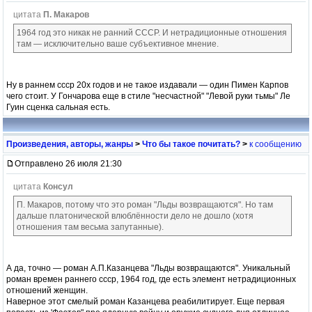
цитата
П. Макаров
1964 год это никак не ранний СССР. И нетрадиционные отношения
там — исключительно ваше субъективное мнение.
Ну в раннем ссср 20х годов и не такое издавали — один Пимен Карпов
чего стоит. У Гончарова еще в стиле "несчастной" "Левой руки тьмы" Ле
Гуин сценка сальная есть.
Произведения, авторы, жанры
>
Что бы такое почитать?
>
к сообщению
Отправлено 26 июля 21:30
цитата
Консул
П. Макаров, потому что это роман "Льды возвращаются". Но там
дальше платонической влюблённости дело не дошло (хотя
отношения там весьма запутанные).
А да, точно — роман А.П.Казанцева "Льды возвращаются". Уникальный
роман времен раннего ссср, 1964 год, где есть элемент нетрадиционных
отношений женщин.
Наверное этот смелый роман Казанцева реабилитирует. Еще первая