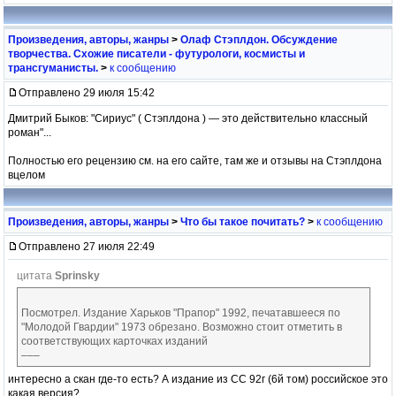
Произведения, авторы, жанры
>
Олаф Стэплдон. Обсуждение
творчества. Схожие писатели - футурологи, космисты и
трансгуманисты.
>
к сообщению
Отправлено 29 июля 15:42
Дмитрий Быков: "Сириус" ( Стэплдона ) — это действительно классный
роман"...
Полностью его рецензию см. на его сайте, там же и отзывы на Стэплдона
вцелом
Произведения, авторы, жанры
>
Что бы такое почитать?
>
к сообщению
Отправлено 27 июля 22:49
цитата
Sprinsky
Посмотрел. Издание Харьков "Прапор" 1992, печатавшееся по
"Молодой Гвардии" 1973 обрезано. Возможно стоит отметить в
соответствующих карточках изданий
–––
интересно а скан где-то есть? А издание из СС 92г (6й том) российское это
какая версия?