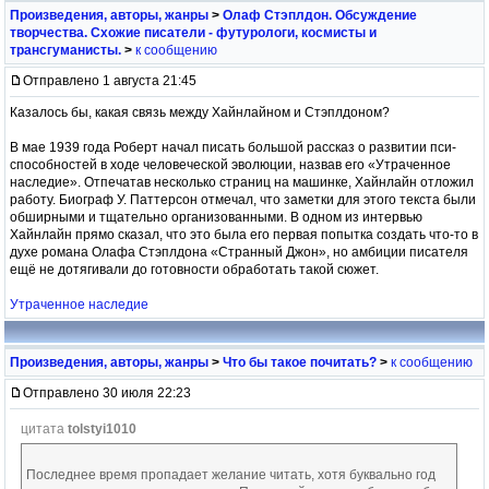
Произведения, авторы, жанры
>
Олаф Стэплдон. Обсуждение
творчества. Схожие писатели - футурологи, космисты и
трансгуманисты.
>
к сообщению
Отправлено 1 августа 21:45
Казалось бы, какая связь между Хайнлайном и Стэплдоном?
В мае 1939 года Роберт начал писать большой рассказ о развитии пси-
способностей в ходе человеческой эволюции, назвав его «Утраченное
наследие». Отпечатав несколько страниц на машинке, Хайнлайн отложил
работу. Биограф У. Паттерсон отмечал, что заметки для этого текста были
обширными и тщательно организованными. В одном из интервью
Хайнлайн прямо сказал, что это была его первая попытка создать что-то в
духе романа Олафа Стэплдона «Странный Джон», но амбиции писателя
ещё не дотягивали до готовности обработать такой сюжет.
Утраченное наследие
Произведения, авторы, жанры
>
Что бы такое почитать?
>
к сообщению
Отправлено 30 июля 22:23
цитата
tolstyi1010
Последнее время пропадает желание читать, хотя буквально год