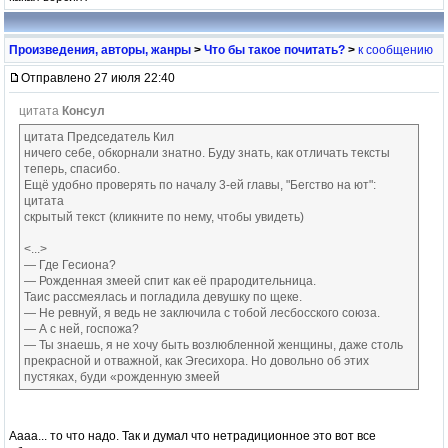
Произведения, авторы, жанры
>
Что бы такое почитать?
>
к сообщению
Отправлено 27 июля 22:40
цитата
Консул
цитата Председатель Кил
ничего себе, обкорнали знатно. Буду знать, как отличать тексты
теперь, спасибо.
Ещё удобно проверять по началу 3-ей главы, "Бегство на ют":
цитата
скрытый текст (кликните по нему, чтобы увидеть)
<...>
— Где Гесиона?
— Рожденная змеей спит как её прародительница.
Таис рассмеялась и погладила девушку по щеке.
— Не ревнуй, я ведь не заключила с тобой лесбосского союза.
— А с ней, госпожа?
— Ты знаешь, я не хочу быть возлюбленной женщины, даже столь
прекрасной и отважной, как Эгесихора. Но довольно об этих
пустяках, буди «рожденную змеей
Аааа... то что надо. Так и думал что нетрадиционное это вот все