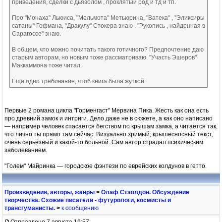
приведения, сделки с дьяволом , проклятый род и тд и тп.
Про "Монаха" Льюиса, "Мельмота" Метьюрина, "Ватека" , "Эликсиры
сатаны" Гофмана, "Дракулу" Стокера знаю . "Рукопись , найденная в
Сарагоссе" знаю.
В общем, что можно почитать такого готичного? Предпочтение даю
старым авторам, но новым тоже рассматриваю. "Участь Эшеров"
Маккаммона тоже читал.
Еще одно требование, чтоб книга была жуткой.
Первые 2 романа цикла "Горменгаст" Мервина Пика. Жесть как она есть
про древний замок и интриги. Дело даже не в сюжете, а как оно написано
— например человек спасается бегством по крышам замка, а читается так,
что лично ты прямо там сейчас. Визуально зримый, крышесносный текст,
очень серьёзный и какой-то больной. Сам автор страдал психическим
заболеванием.
"Голем" Майринка — городское фэнтези по еврейских колдунов в гетто.
Произведения, авторы, жанры
>
Олаф Стэплдон. Обсуждение
творчества. Схожие писатели - футурологи, космисты и
трансгуманисты.
>
к сообщению
Отправлено 7 августа 19:57