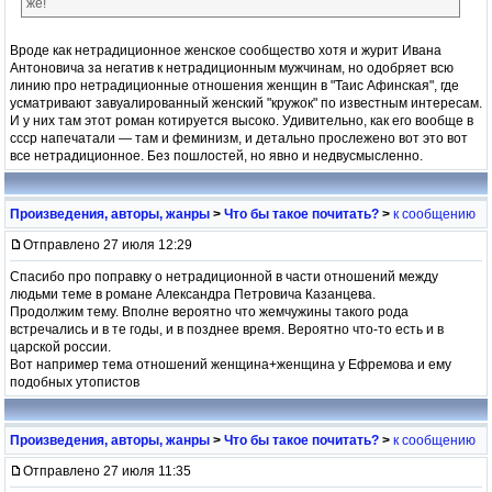
же!
Вроде как нетрадиционное женское сообщество хотя и журит Ивана
Антоновича за негатив к нетрадиционным мужчинам, но одобряет всю
линию про нетрадиционные отношения женщин в "Таис Афинская", где
усматривают завуалированный женский "кружок" по известным интересам.
И у них там этот роман котируется высоко. Удивительно, как его вообще в
ссср напечатали — там и феминизм, и детально прослежено вот это вот
все нетрадиционное. Без пошлостей, но явно и недвусмысленно.
Произведения, авторы, жанры
>
Что бы такое почитать?
>
к сообщению
Отправлено 27 июля 12:29
Спасибо про поправку о нетрадиционной в части отношений между
людьми теме в романе Александра Петровича Казанцева.
Продолжим тему. Вполне вероятно что жемчужины такого рода
встречались и в те годы, и в позднее время. Вероятно что-то есть и в
царской россии.
Вот например тема отношений женщина+женщина у Ефремова и ему
подобных утопистов
Произведения, авторы, жанры
>
Что бы такое почитать?
>
к сообщению
Отправлено 27 июля 11:35