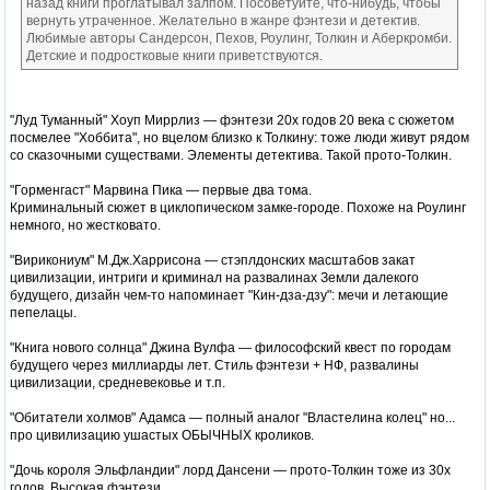
назад книги проглатывал залпом. Посоветуйте, что-нибудь, чтобы
вернуть утраченное. Желательно в жанре фэнтези и детектив.
Любимые авторы Сандерсон, Пехов, Роулинг, Толкин и Аберкромби.
Детские и подростковые книги приветствуются.
"Луд Туманный" Хоуп Миррлиз — фэнтези 20х годов 20 века с сюжетом
посмелее "Хоббита", но вцелом близко к Толкину: тоже люди живут рядом
со сказочными существами. Элементы детектива. Такой прото-Толкин.
"Горменгаст" Марвина Пика — первые два тома.
Криминальный сюжет в циклопическом замке-городе. Похоже на Роулинг
немного, но жестковато.
"Вирикониум" М.Дж.Харрисона — стэплдонских масштабов закат
цивилизации, интриги и криминал на развалинах Земли далекого
будущего, дизайн чем-то напоминает "Кин-дза-дзу": мечи и летающие
пепелацы.
"Книга нового солнца" Джина Вулфа — философский квест по городам
будущего через миллиарды лет. Стиль фэнтези + НФ, развалины
цивилизации, средневековье и т.п.
"Обитатели холмов" Адамса — полный аналог "Властелина колец" но...
про цивилизацию ушастых ОБЫЧНЫХ кроликов.
"Дочь короля Эльфландии" лорд Дансени — прото-Толкин тоже из 30х
годов. Высокая фэнтези.