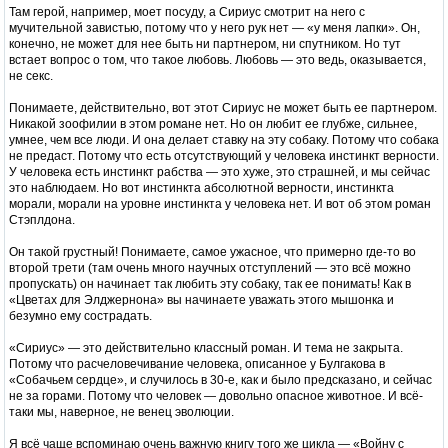
Там герой, например, моет посуду, а Сириус смотрит на него с
мучительной завистью, потому что у него рук нет — «у меня лапки». Он,
конечно, не может для нее быть ни партнером, ни спутником. Но тут
встает вопрос о том, что такое любовь. Любовь — это ведь, оказывается,
не секс.
Понимаете, действительно, вот этот Сириус не может быть ее партнером.
Никакой зоофилии в этом романе нет. Но он любит ее глубже, сильнее,
умнее, чем все люди. И она делает ставку на эту собаку. Потому что собака
не предаст. Потому что есть отсутствующий у человека инстинкт верности.
У человека есть инстинкт рабства — это хуже, это страшней, и мы сейчас
это наблюдаем. Но вот инстинкта абсолютной верности, инстинкта
морали, морали на уровне инстинкта у человека нет. И вот об этом роман
Стэплдона.
Он такой грустный! Понимаете, самое ужасное, что примерно где-то во
второй трети (там очень много научных отступлений — это всё можно
пропускать) он начинает так любить эту собаку, так ее понимать! Как в
«Цветах для Элджернона» вы начинаете уважать этого мышонка и
безумно ему сострадать.
«Сириус» — это действительно классный роман. И тема не закрыта.
Потому что расчеловечивание человека, описанное у Булгакова в
«Собачьем сердце», и случилось в 30-е, как и было предсказано, и сейчас
не за горами. Потому что человек — довольно опасное животное. И всё-
таки мы, наверное, не венец эволюции.
Я всё чаще вспоминаю очень важную книгу того же цикла — «Войну с