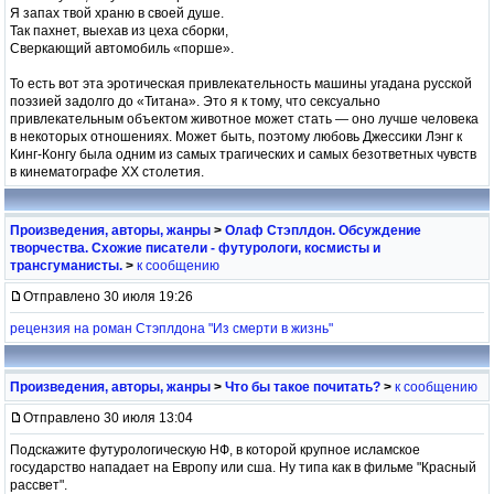
Я запах твой храню в своей душе.
Так пахнет, выехав из цеха сборки,
Сверкающий автомобиль «порше».
То есть вот эта эротическая привлекательность машины угадана русской
поэзией задолго до «Титана». Это я к тому, что сексуально
привлекательным объектом животное может стать — оно лучше человека
в некоторых отношениях. Может быть, поэтому любовь Джессики Лэнг к
Кинг-Конгу была одним из самых трагических и самых безответных чувств
в кинематографе ХХ столетия.
Произведения, авторы, жанры
>
Олаф Стэплдон. Обсуждение
творчества. Схожие писатели - футурологи, космисты и
трансгуманисты.
>
к сообщению
Отправлено 30 июля 19:26
рецензия на роман Стэплдона "Из смерти в жизнь"
Произведения, авторы, жанры
>
Что бы такое почитать?
>
к сообщению
Отправлено 30 июля 13:04
Подскажите футурологическую НФ, в которой крупное исламское
государство нападает на Европу или сша. Ну типа как в фильме "Красный
рассвет".