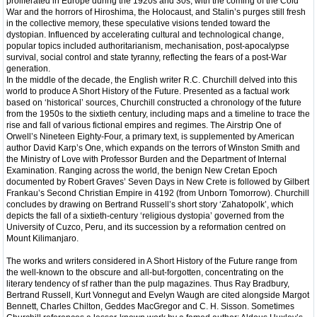
proliferated in Europe during the 1920s and 30s, with the coming of the Cold
War and the horrors of Hiroshima, the Holocaust, and Stalin’s purges still fresh
in the collective memory, these speculative visions tended toward the
dystopian. Influenced by accelerating cultural and technological change,
popular topics included authoritarianism, mechanisation, post-apocalypse
survival, social control and state tyranny, reflecting the fears of a post-War
generation.
In the middle of the decade, the English writer R.C. Churchill delved into this
world to produce A Short History of the Future. Presented as a factual work
based on ‘historical’ sources, Churchill constructed a chronology of the future
from the 1950s to the sixtieth century, including maps and a timeline to trace the
rise and fall of various fictional empires and regimes. The Airstrip One of
Orwell’s Nineteen Eighty-Four, a primary text, is supplemented by American
author David Karp’s One, which expands on the terrors of Winston Smith and
the Ministry of Love with Professor Burden and the Department of Internal
Examination. Ranging across the world, the benign New Cretan Epoch
documented by Robert Graves’ Seven Days in New Crete is followed by Gilbert
Frankau’s Second Christian Empire in 4192 (from Unborn Tomorrow). Churchill
concludes by drawing on Bertrand Russell’s short story ‘Zahatopolk’, which
depicts the fall of a sixtieth-century ‘religious dystopia’ governed from the
University of Cuzco, Peru, and its succession by a reformation centred on
Mount Kilimanjaro.
The works and writers considered in A Short History of the Future range from
the well-known to the obscure and all-but-forgotten, concentrating on the
literary tendency of sf rather than the pulp magazines. Thus Ray Bradbury,
Bertrand Russell, Kurt Vonnegut and Evelyn Waugh are cited alongside Margot
Bennett, Charles Chilton, Geddes MacGregor and C. H. Sisson. Sometimes