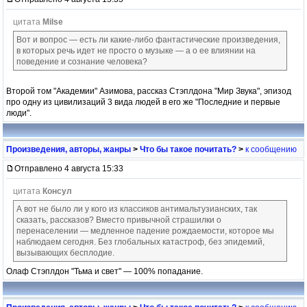
цитата
Milse
Вот и вопрос — есть ли какие-либо фантастические произведения,
в которых речь идет не просто о музыке — а о ее влиянии на
поведение и сознание человека?
Второй том "Академии" Азимова, рассказ Стэплдона "Мир Звука", эпизод
про одну из цивилизаций 3 вида людей в его же "Последние и первые
люди".
Произведения, авторы, жанры
>
Что бы такое почитать?
>
к сообщению
Отправлено 4 августа 15:33
цитата
Консул
А вот не было ли у кого из классиков антимальтузианских, так
сказать, рассказов? Вместо привычной страшилки о
перенаселении — медленное падение рождаемости, которое мы
наблюдаем сегодня. Без глобальных катастроф, без эпидемий,
вызывающих бесплодие.
Олаф Стэплдон "Тьма и свет" — 100% попадание.