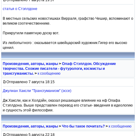
статья о Стэплдоне
В местных сельских новостишках Вирраля, графство Чешир, вспоминают о
великом соотечественнике.
Прикрутили памятную доску вот.
Из любопытного : оказывается швейцарский художник Гигер его высоко
ценил.
Произведения, авторы, жанры
>
Олаф Стэплдон. Обсуждение
творчества. Схожие писатели - футурологи, космисты и
трансгуманисты.
>
к сообщению
Отправлено 7 августа 18:15
Джулиан Хаксли "Трансгуманизм" (эссе)
Дж.Хаксли, как и Холдэйн, оказал решающее влияние на нф Олафа
Стэплдона. Выше представлен перевод его статьи- введения в идеологию
и сущность этой философии.
Произведения, авторы, жанры
>
Что бы такое почитать?
>
к сообщению
Отправлено 5 августа 22:18