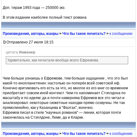
Доп. тираж 1993 года — 250000 экз.
В этом издании наиболее полный текст романа
Произведения, авторы, жанры
>
Что бы такое почитать?
>
к сообщению
Отправлено 27 июля 18:15
цитата
Инженер
Удивительно, как печатали вообще всего Ефремова.
Чем больше узнаешь о Ефремове, тем больше ощущение , что это был
какой-то инопланетянин: настолько он поперёк всей советской нф.
Конечно критиковать его есть за что, но многое из его книг со временем
приобретает совсем иной контекст. Чем-то напоминает Стэплдона по
масштабу и по идеям: да и почти наверняка Ефремов все это читал и
анализировал: некоторые сюжетные находки прямо созвучны. Не так
прямолинейно, как у Казанцева в "Фаэтах", конечно.
Ефремов писал в стиле "научных романов" — линии, которая почти
закончилась на Стэплдоне, Леме, да и Кларке.
Произведения, авторы, жанры
>
Что бы такое почитать?
>
к сообщению