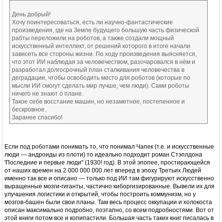
День добрый!
Хочу поинтересоваться, есть ли научно-фантастические
произведения, где на Земле будущего большую часть физической
рабты переложили на роботов, а также создали мощный
искусственный интеллект, от решений которого в итоге начали
зависеть все стороны жизни. По ходу произведения выясняется,
что этот ИИ наблюдая за человечеством, разочаровался в нём и
разработал долгосрочный план сталкивания человечества в
деградации, чтобы освободить место для роботов (которые по
мысли ИИ смогут сделать мир лучше, чем люди). Сами роботы
ничего не знают о плане.
Такое себе восстание машин, но незаметное, постепенное и
бескровное.
Заранее спасибо!
Если под роботами понимать то, что понимал Чапек (т.е. и искусственные
люди — андроиды из плоти) то идеально подходит роман Стэплдона
'Последние и первые люди" (1930! год). В этой эпопее, простирающейся
от наших времен на 2 000 000 000 лет вперед в эпоху Третьих Людей
именно так все и описано — только под ИИ там фигурируют искусственно
выращенные мозги-гиганты, частично киборгизированные. Вывели их для
улучшения логистики и открытий, чтобы построить коммунизм, но у
мозгов-башен были свои планы. Там весь процесс оккупации и холокоста
описан максимально подробно, поэтапно, со всем подробностями. Вот от
этой книги потом все и копипастили. Большая часть таких книг писалась в