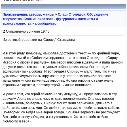
Произведения, авторы, жанры
>
Олаф Стэплдон. Обсуждение
творчества. Схожие писатели - футурологи, космисты и
трансгуманисты.
>
к сообщению
Отправлено 30 июля 19:46
Из сетевой рецензии на 'Сириус" Стэплдона
И в этом ряду, по-моему, наиболее достойный текст — по крайней мере,
сопоставимый с «Собачьим сердцем» — это роман Стэплдона «Сириус:
История о любви и разлуке». Там герой влюблен в девушку, а папа данной
девушки является очень крупным нейрофизиологом. Он проводит
эксперименты на собаке. И вот овчарка Сириус — мало того, что у нее
удалось стимулировать кору мозга, и у нее появилось абстрактное
мышление — она выучилась говорить. Но она говорит с таким очень
странным акцентом, поэтому герой никак не понимает.
И ужас в том, что герой влюблен в эту девушку, и Сириус влюблен в эту
девушку. А она не знает, кому отдать предпочтение. Она ему говорит:
«Понимаешь, во-первых, Сириус любит меня серьезнее. Для него я
действительно весь мир. Он любит так, как умеют любить только собаки.
Во-вторых, он будет мне верен всегда. Собачья верность не рассуждает.
Вот тебе я скажу «Уходи», и ты утешишься. Хотя я и тебя люблю —
люблю-то я тебя».