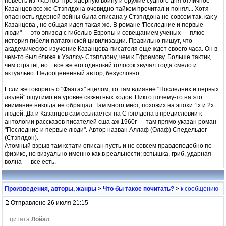
повесть из 'Фаэтов" про ядерную войну и оружие судного дня отличное —
Казанцев все же Стэплдона очевидно тайком прочитал и понял... Хотя
опасность ядерной войны была описана у Стэплдона не совсем так, как у
Казанцева , но общая идея такая же. В романе 'Последние и первые
люди" — это эпизод с гибелью Европы и совещанием ученых — плюс
история гибели патагонской цивилизации. Правильно пишут, что
академическое изучение Казанцева-писателя еще ждет своего часа. Он в
чем-то был ближе к Уэллсу- Стэплдону, чем к Ефремову. Больше тактик,
чем стратег, но... все же его одинокий голосок звучал тогда смело и
актуально. Недооцененный автор, безусловно.
Если же говорить о "Фаэтах" вцелом, то там влияние "Последних и первых
людей" ощутимо на уровне сюжетных ходов. Никто почему-то на это
внимание никогда не обращал. Там много мест, похожих на эпохи 1х и 2х
людей. Да и Казанцев сам ссылается на Стэплдона в предисловии к
антологии рассказов писателей сша аж 1960г — там прямо указан роман
"Последние и первые люди". Автор назван Аллаф (Олаф) Спедельдог
(Стэплдон).
Атомный взрыв там кстати описан пусть и не совсем правдоподобно по
физике, но визуально именно как в реальности: вспышка, гриб, ударная
волна — все есть.
Произведения, авторы, жанры
>
Что бы такое почитать?
>
к сообщению
Отправлено 26 июля 21:15
цитата
Лойал