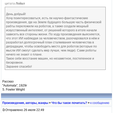
цитата
Лойал
День добрый!
Хочу поинтересоваться, есть ли научно-фантастические
произведения, где на Земле будущего большую часть физической
рабты переложили на роботов, а также создали мощный
искусственный интеллект, от решений которого в итоге начали
зависеть все стороны жизни. По ходу произведения выясняется,
что этот ИИ наблюдая за человечеством, разочаровался в нём и
разработал долгосрочный план сталкивания человечества в
деградации, чтобы освободить место для роботов (которые по
мысли ИИ смогут сделать мир лучше, чем люди). Сами роботы
ничего не знают о плане.
Такое себе восстание машин, но незаметное, постепенное и
бескровное.
Заранее спасибо!
Рассказ
"Automata", 1929г
S. Fowler Wright
Произведения, авторы, жанры
>
Что бы такое почитать?
>
к сообщению
Отправлено 26 июля 22:49