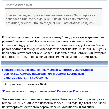
цитата
Andreasnim
Еще запрос один. Нужен примерно такой сюжет. Злой персонаж
попадает в мир, где все добрые. И начинает сеять "светлое,
разумное, вечное". Что- то вроде " Огненного столпа" Брэдбери
В одном из дополнительных томов к циклу "Танцоры на краю времени" —
романе "Вечный огонь" Муркока в миллиардолетнее (масштабов
Стэплдона) будущее, где люди бессмертны, планет вокруг Солнца больше
раза в полтора и коммунизм попадает человек по имени Огненный Шут из
прошлого, в котором легко узнается... Владимир Ульянов (Ленин), который
пытается доставить проблем известным образом. Попадание 100%
Произведения, авторы, жанры
>
Олаф Стэплдон. Обсуждение
творчества. Схожие писатели - футурологи, космисты и
трансгуманисты.
>
к сообщению
Отправлено позавчера в 09:08
"Путешествие в страну 4го измерения" Гастона де Павловского
Хотя знаменитый стэпллон-стайл роман Павловского был хорошо принят
в издании 1912г, наиболее известна версия 1923 года, где текст расширен
на четверть относительно первой версии. Именно там и появились