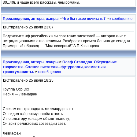
30...40г, и чаще всего рассказы, чем романы.
Произведения, авторы, жанры
>
Что бы такое почитать?
>
к сообщению
Отправлено 25 июля 23:07
Подскажите нф российских или советских писателей — авторов книг с
нетрадиционными отношениями. Разброс от времен Ленина до сегодня.
Примерный образец — "Мол северный" А П.Казанцева.
Произведения, авторы, жанры
>
Олаф Стэплдон. Обсуждение
творчества. Схожие писатели - футурологи, космисты и
трансгуманисты.
>
к сообщению
Отправлено 25 июля 18:25
Группа Otto Dix
Песня — Левиафан
Слезам его тринадцать миллиардов лет.
Он видел всё, всему нашёл ответы.
И по экватору кольцом объяв планету,
Он зрит реликтовых созвездий свет.
Левиафан