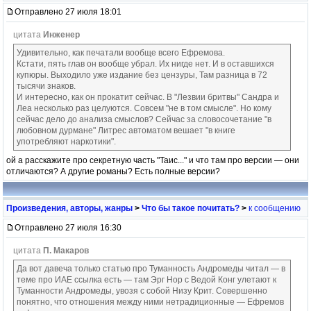
Отправлено 27 июля 18:01
цитата
Инженер
Удивительно, как печатали вообще всего Ефремова.
Кстати, пять глав он вообще убрал. Их нигде нет. И в оставшихся
купюры. Выходило уже издание без цензуры, Там разница в 72
тысячи знаков.
И интересно, как он прокатит сейчас. В "Лезвии бритвы" Сандра и
Леа несколько раз целуются. Совсем "не в том смысле". Но кому
сейчас дело до анализа смыслов? Сейчас за словосочетание "в
любовном дурмане" Литрес автоматом вешает "в книге
употребляют наркотики".
ой а расскажите про секретную часть "Таис..." и что там про версии — они
отличаются? А другие романы? Есть полные версии?
Произведения, авторы, жанры
>
Что бы такое почитать?
>
к сообщению
Отправлено 27 июля 16:30
цитата
П. Макаров
Да вот давеча только статью про Туманность Андромеды читал — в
теме про ИАЕ ссылка есть — там Эрг Нор с Ведой Конг улетают к
Туманности Андромеды, увозя с собой Низу Крит. Совершенно
понятно, что отношения между ними нетрадиционные — Ефремов