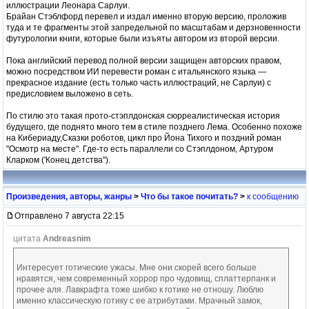
иллюстрации Леонара Сарлуи.
Брайан Стэблфорд перевел и издал именно вторую версию, проложив
туда и те фрагменты этой запредельной по масштабам и дерзновенности
футурологии книги, которые были изъяты автором из второй версии.
Пока английский перевод полной версии защищен авторских правом,
можно посредством ИИ перевести роман с итальянского языка —
прекрасное издание (есть только часть иллюстраций, не Сарлуи) с
предисловием выложено в сеть.
По стилю это такая прото-стэплдонская сюрреалистическая история
будущего, где поднято много тем в стиле позднего Лема. Особенно похоже
на Кибериаду,Сказки роботов, цикл про Йона Тихого и поздний роман
"Осмотр на месте". Где-то есть параллели со Стэплдоном, Артуром
Кларком ('Конец детства").
Произведения, авторы, жанры
>
Что бы такое почитать?
>
к сообщению
Отправлено 7 августа 22:15
цитата
Andreasnim
Интересует готические ужасы. Мне они скорей всего больше
нравятся, чем современный хоррор про чудовищ, сплаттерпанк и
прочее аля. Лавкрафта тоже шибко к готике не отношу. Люблю
именно классическую готику с ее атрибутами. Мрачный замок,