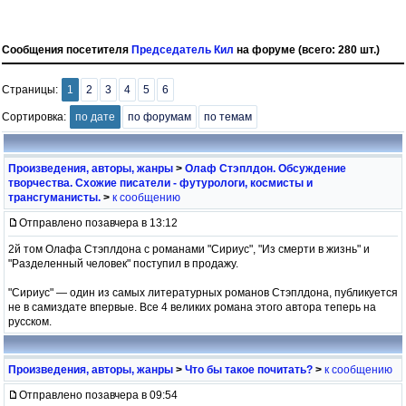
Сообщения посетителя
Председатель Кил
на форуме (всего: 280 шт.)
Страницы:
1
2
3
4
5
6
Сортировка:
по дате
по форумам
по темам
Произведения, авторы, жанры
>
Олаф Стэплдон. Обсуждение
творчества. Схожие писатели - футурологи, космисты и
трансгуманисты.
>
к сообщению
Отправлено позавчера в 13:12
2й том Олафа Стэплдона с романами "Сириус", "Из смерти в жизнь" и
"Разделенный человек" поступил в продажу.
"Сириус" — один из самых литературных романов Стэплдона, публикуется
не в самиздате впервые. Все 4 великих романа этого автора теперь на
русском.
Произведения, авторы, жанры
>
Что бы такое почитать?
>
к сообщению
Отправлено позавчера в 09:54