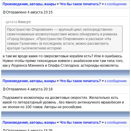
Произведения, авторы, жанры
>
Что бы такое почитать?
>
к сообщению
Отправлено 4 августа 23:15
цитата
Консул
Пространство Откровения» — крупный цикл; непосредственно
сюжетноважные космопутешествия можно обнаружить в романах
«Город бездны», «Пространство Откровения» и рассказе «На
севере Галактики» (в последнем, кстати, можно рассмотреть
краткую тысячелетнюю историю
а там же вроде какие-то сверхсветовые корабли есть? Или я ошибаюсь.
Нужно чтобы прямо тихоходные ковчеги с анабиозом или там типа того,
как у Лоуренса Мэннинга и Олафа Стэплдона: астероиды-космолеты.
Произведения, авторы, жанры
>
Что бы такое почитать?
>
к сообщению
Отправлено 4 августа 20:18
Подскажите космооперы на досветовых скоростях. Желательно хоть
какой-то литературный уровень , без явного антинаучного мракобесия и
не эпопеи по 100 томов. Авторы не российские.
Произведения, авторы, жанры
>
Что бы такое почитать?
>
к сообщению
Отправлено 4 августа 15:35