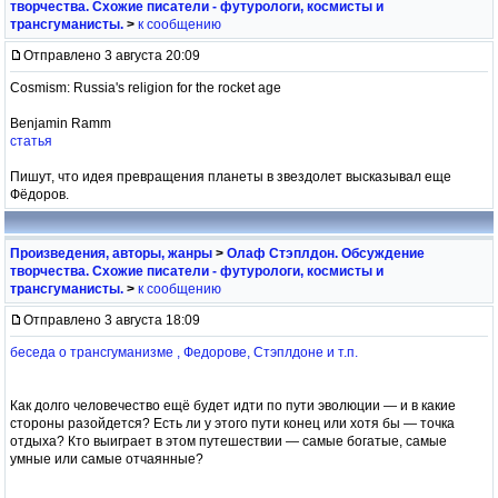
творчества. Схожие писатели - футурологи, космисты и
трансгуманисты.
>
к сообщению
Отправлено 3 августа 20:09
Cosmism: Russia's religion for the rocket age
Benjamin Ramm
статья
Пишут, что идея превращения планеты в звездолет высказывал еще
Фёдоров.
Произведения, авторы, жанры
>
Олаф Стэплдон. Обсуждение
творчества. Схожие писатели - футурологи, космисты и
трансгуманисты.
>
к сообщению
Отправлено 3 августа 18:09
беседа о трансгуманизме , Федорове, Стэплдоне и т.п.
Как долго человечество ещё будет идти по пути эволюции — и в какие
стороны разойдется? Есть ли у этого пути конец или хотя бы — точка
отдыха? Кто выиграет в этом путешествии — самые богатые, самые
умные или самые отчаянные?