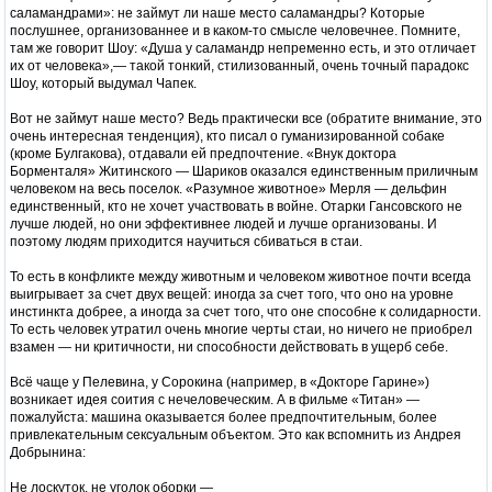
саламандрами»: не займут ли наше место саламандры? Которые
послушнее, организованнее и в каком-то смысле человечнее. Помните,
там же говорит Шоу: «Душа у саламандр непременно есть, и это отличает
их от человека»,— такой тонкий, стилизованный, очень точный парадокс
Шоу, который выдумал Чапек.
Вот не займут наше место? Ведь практически все (обратите внимание, это
очень интересная тенденция), кто писал о гуманизированной собаке
(кроме Булгакова), отдавали ей предпочтение. «Внук доктора
Борменталя» Житинского — Шариков оказался единственным приличным
человеком на весь поселок. «Разумное животное» Мерля — дельфин
единственный, кто не хочет участвовать в войне. Отарки Гансовского не
лучше людей, но они эффективнее людей и лучше организованы. И
поэтому людям приходится научиться сбиваться в стаи.
То есть в конфликте между животным и человеком животное почти всегда
выигрывает за счет двух вещей: иногда за счет того, что оно на уровне
инстинкта добрее, а иногда за счет того, что оне способне к солидарности.
То есть человек утратил очень многие черты стаи, но ничего не приобрел
взамен — ни критичности, ни способности действовать в ущерб себе.
Всё чаще у Пелевина, у Сорокина (например, в «Докторе Гарине»)
возникает идея соития с нечеловеческим. А в фильме «Титан» —
пожалуйста: машина оказывается более предпочтительным, более
привлекательным сексуальным объектом. Это как вспомнить из Андрея
Добрынина:
Не лоскуток, не уголок оборки —