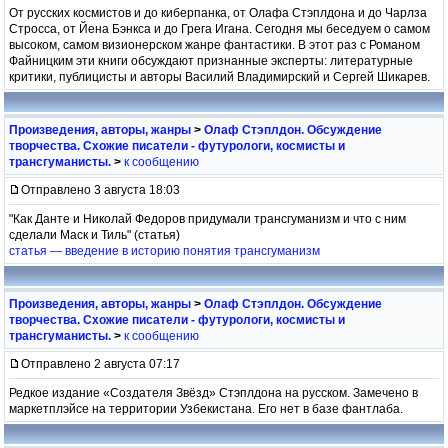
От русских космистов и до киберпанка, от Олафа Стэплдона и до Чарлза
Стросса, от Йена Бэнкса и до Грега Игана. Сегодня мы беседуем о самом
высоком, самом визионерском жанре фантастики. В этот раз с Романом
Файницким эти книги обсуждают признанные эксперты: литературные
критики, публицисты и авторы Василий Владимирский и Сергей Шикарев.
Произведения, авторы, жанры
>
Олаф Стэплдон. Обсуждение
творчества. Схожие писатели - футурологи, космисты и
трансгуманисты.
>
к сообщению
Отправлено 3 августа 18:03
"Как Данте и Николай Федоров придумали трансгуманизм и что с ним
сделали Маск и Тиль" (статья)
статья — введение в историю понятия трансгуманизм
Произведения, авторы, жанры
>
Олаф Стэплдон. Обсуждение
творчества. Схожие писатели - футурологи, космисты и
трансгуманисты.
>
к сообщению
Отправлено 2 августа 07:17
Редкое издание «Создателя Звёзд» Стэплдона на русском. Замечено в
маркетплэйсе на территории Узбекистана. Его нет в базе фантлаба.