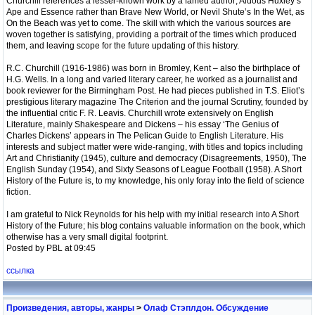
Churchill references a lesser-known work by a famed author; Aldous Huxley’s
Ape and Essence rather than Brave New World, or Nevil Shute’s In the Wet, as
On the Beach was yet to come. The skill with which the various sources are
woven together is satisfying, providing a portrait of the times which produced
them, and leaving scope for the future updating of this history.
R.C. Churchill (1916-1986) was born in Bromley, Kent – also the birthplace of
H.G. Wells. In a long and varied literary career, he worked as a journalist and
book reviewer for the Birmingham Post. He had pieces published in T.S. Eliot’s
prestigious literary magazine The Criterion and the journal Scrutiny, founded by
the influential critic F. R. Leavis. Churchill wrote extensively on English
Literature, mainly Shakespeare and Dickens – his essay ‘The Genius of
Charles Dickens’ appears in The Pelican Guide to English Literature. His
interests and subject matter were wide-ranging, with titles and topics including
Art and Christianity (1945), culture and democracy (Disagreements, 1950), The
English Sunday (1954), and Sixty Seasons of League Football (1958). A Short
History of the Future is, to my knowledge, his only foray into the field of science
fiction.
I am grateful to Nick Reynolds for his help with my initial research into A Short
History of the Future; his blog contains valuable information on the book, which
otherwise has a very small digital footprint.
Posted by PBL at 09:45
ссылка
Произведения, авторы, жанры
>
Олаф Стэплдон. Обсуждение