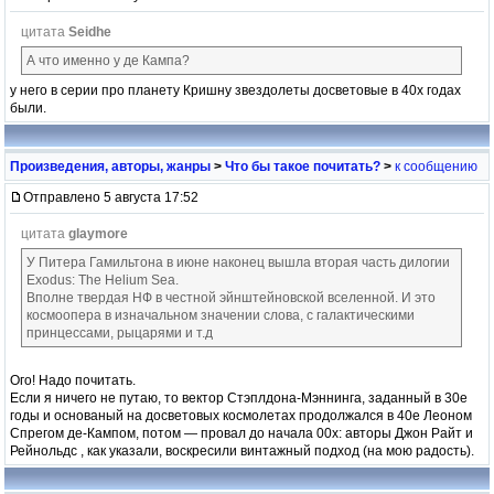
цитата
Seidhe
А что именно у де Кампа?
у него в серии про планету Кришну звездолеты досветовые в 40х годах
были.
Произведения, авторы, жанры
>
Что бы такое почитать?
>
к сообщению
Отправлено 5 августа 17:52
цитата
glaymore
У Питера Гамильтона в июне наконец вышла вторая часть дилогии
Exodus: The Helium Sea.
Вполне твердая НФ в честной эйнштейновской вселенной. И это
космоопера в изначальном значении слова, с галактическими
принцессами, рыцарями и т.д
Ого! Надо почитать.
Если я ничего не путаю, то вектор Стэплдона-Мэннинга, заданный в 30е
годы и основаный на досветовых космолетах продолжался в 40е Леоном
Спрегом де-Кампом, потом — провал до начала 00х: авторы Джон Райт и
Рейнольдс , как указали, воскресили винтажный подход (на мою радость).