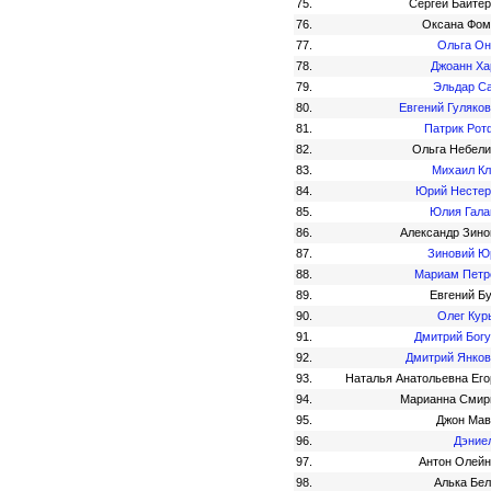
75.
Сергей Байтер
76.
Оксана Фом
77.
Ольга Он
78.
Джоанн Ха
79.
Эльдар С
80.
Евгений Гуляко
81.
Патрик Рот
82.
Ольга Небели
83.
Михаил Кл
84.
Юрий Нестер
85.
Юлия Гала
86.
Александр Зино
87.
Зиновий Ю
88.
Мариам Петр
89.
Евгений Б
90.
Олег Кур
91.
Дмитрий Богу
92.
Дмитрий Янков
93.
Наталья Анатольевна Его
94.
Марианна Смир
95.
Джон Мав
96.
Дэние
97.
Антон Олейн
98.
Алька Бел