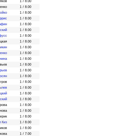
яков
1
/
8.00
енко
1
/
8.00
ойко
1
/
8.00
ррис
1
/
8.00
афин
1
/
8.00
вский
1
/
8.00
фусс
1
/
8.00
цкая
1
/
8.00
икин
1
/
8.00
енко
1
/
8.00
нина
1
/
8.00
вьев
1
/
8.00
рьев
1
/
8.00
осян
1
/
8.00
угров
1
/
8.00
ылев
1
/
8.00
цкий
1
/
8.00
ский
1
/
8.00
рова
1
/
8.00
нова
1
/
8.00
ерик
1
/
8.00
л Киз
1
/
8.00
иков
1
/
8.00
кова
1
/
7.00