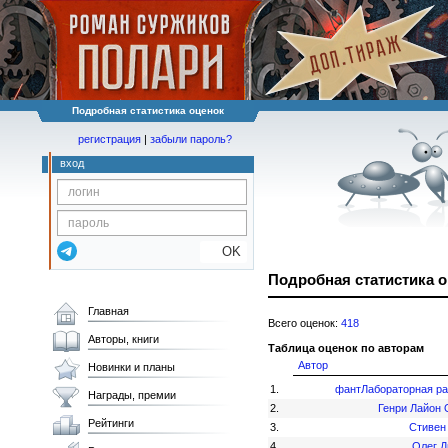
Подробная статистика оценок
регистрация
|
забыли пароль?
вход
OK
Подробная статистика 
Главная
Всего оценок:
418
Авторы, книги
Таблица оценок по авторам
Автор
Новинки и планы
1.
фантЛабораторная ра
Награды, премии
2.
Генри Лайон 
Рейтинги
3.
Стивен
4.
Олег Д