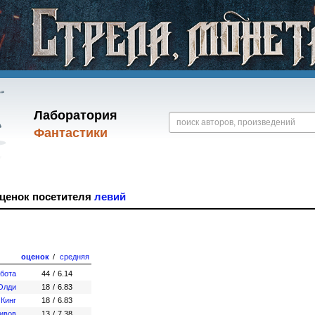
Лаборатория
Фантастики
оценок посетителя
левий
оценок
/
средняя
бота
44
/
6.14
Олди
18
/
6.83
 Кинг
18
/
6.83
ивов
13
/
7.38