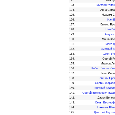
122.
Тим Др
123.
Михаил Успен
124.
Анна Сама
125.
Максим С
126.
Иэн Б
127.
Виктор Бр
128.
Нил Ге
129.
Андрей
130.
Маша Кос
131.
Макс Д
132.
Дмитрий Б
133.
Джон Уи
134.
Сергей Р
135.
Лариса Ль
136.
Роберт Чарльз Уи
137.
Бела Фили
138.
Евгений Про
139.
Сергей Жарков
140.
Евгений Водол
141.
Сергей Викторович Васи
142.
Дарья Белом
143.
Скотт Вестерф
144.
Наталья Шне
145.
Дмитрий Глухов