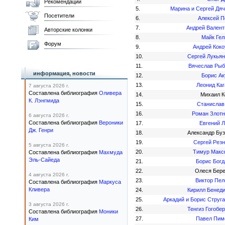
Рекомендации
5.
Марина и Сергей Дя
Посетители
6.
Алексей П
7.
Андрей Валент
Авторские колонки
8.
Майк Гел
Форум
9.
Андрей Коко
10.
Сергей Лукьян
11.
Вячеслав Рыб
информация, новости
12.
Борис Ак
13.
Леонид Ка
7 августа 2026 г.
Составлена библиография
Оливера
14.
Михаил К
К. Лэнгмида
15.
Станислав
16.
Роман Злотн
6 августа 2026 г.
Составлена библиография
Вероники
17.
Евгений 
Дж. Генри
18.
Александр Буз
19.
Сергей Рез
5 августа 2026 г.
20.
Тимур Макс
Составлена библиография
Махмуда
Эль-Сайеда
21.
Борис Богд
22.
Олеся Бере
4 августа 2026 г.
23.
Виктор Пел
Составлена библиография
Маркуса
Кливера
24.
Кирилл Бенеди
25.
Аркадий и Борис Струг
3 августа 2026 г.
26.
Тенгиз Гогобе
Составлена библиография
Моники
27.
Павел Пим
Ким