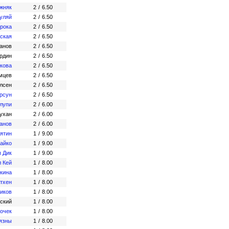
жняк
2
/
6.50
уляй
2
/
6.50
рока
2
/
6.50
ская
2
/
6.50
анов
2
/
6.50
рдин
2
/
6.50
кова
2
/
6.50
мцев
2
/
6.50
лсен
2
/
6.50
рсун
2
/
6.50
лупи
2
/
6.00
ухан
2
/
6.00
анов
2
/
6.00
ятин
1
/
9.00
айко
1
/
9.00
 Дик
1
/
9.00
л Кей
1
/
8.00
кина
1
/
8.00
тхен
1
/
8.00
иков
1
/
8.00
ский
1
/
8.00
очек
1
/
8.00
язны
1
/
8.00