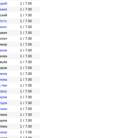
ицкий
1
/
7.00
каев
1
/
7.00
ский
1
/
7.00
Уоттс
1
/
7.00
монс
1
/
7.00
акин
1
/
7.00
отич
1
/
7.00
ммер
1
/
7.00
анов
1
/
7.00
акова
1
/
7.00
вьёв
1
/
7.00
оров
1
/
7.00
анов
1
/
7.00
нова
1
/
7.00
д Чан
1
/
7.00
тороу
1
/
7.00
Бром
1
/
7.00
зцов
1
/
7.00
ушин
1
/
7.00
лиев
1
/
7.00
щеев
1
/
7.00
лова
1
/
7.00
эккер
1
/
7.00