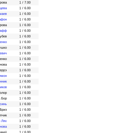
рова
1
/
7.00
цева
1
/
6.00
маев
1
/
6.00
афон
1
/
6.00
рова
1
/
6.00
Рафф
1
/
6.00
убев
1
/
6.00
енко
1
/
6.00
ушко
1
/
6.00
евич
1
/
6.00
енко
1
/
6.00
нова
1
/
6.00
Феррэ
1
/
6.00
ммон
1
/
6.00
нник
1
/
6.00
иков
1
/
6.00
олор
1
/
6.00
 Бор
1
/
6.00
синь
1
/
6.00
Бриз
1
/
6.00
пчик
1
/
6.00
 Лях
1
/
6.00
нова
1
/
6.00
кина)
1
/
6.00