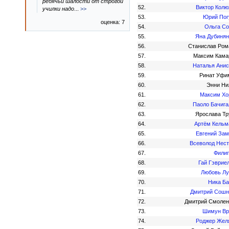
ребячьи шалости от строгой
52.
Виктор Колю
училки надо
...
>>
53.
Юрий Пог
оценка: 7
54.
Ольга Со
55.
Яна Дубинян
56.
Станислав Ром
57.
Максим Кама
58.
Наталья Анис
59.
Ринат Уфи
60.
Энни Ни
61.
Максим Хо
62.
Паоло Бачига
63.
Ярослава Тр
64.
Артём Кельм
65.
Евгений Зам
66.
Всеволод Нест
67.
Филип
68.
Гай Гэврие
69.
Любовь Лу
70.
Ника Ба
71.
Дмитрий Сошн
72.
Дмитрий Смолен
73.
Шимун Вр
74.
Роджер Жел