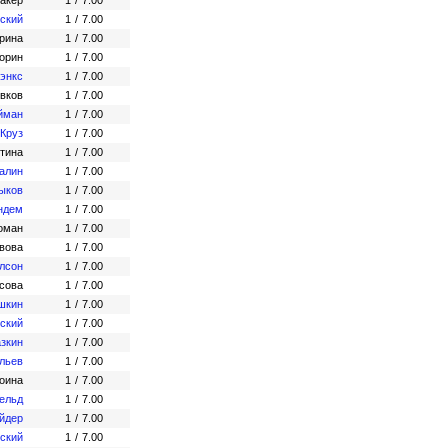
акер
1
/
7.00
ский
1
/
7.00
рина
1
/
7.00
орин
1
/
7.00
энкс
1
/
7.00
овков
1
/
7.00
йман
1
/
7.00
 Круз
1
/
7.00
тина
1
/
7.00
алин
1
/
7.00
ыков
1
/
7.00
ндем
1
/
7.00
оман
1
/
7.00
вова
1
/
7.00
лсон
1
/
7.00
сова
1
/
7.00
шкин
1
/
7.00
ский
1
/
7.00
азкин
1
/
7.00
льев
1
/
7.00
оина
1
/
7.00
ельд
1
/
7.00
йдер
1
/
7.00
ский
1
/
7.00