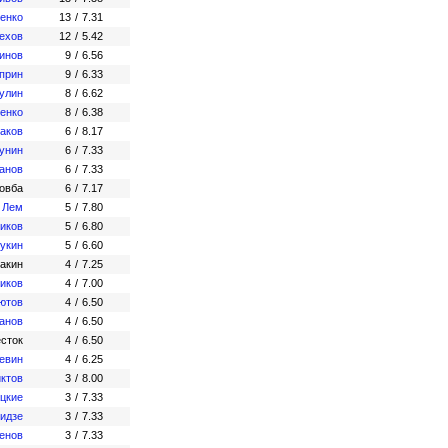
ченко
13
/
7.31
ехов
12
/
5.42
инов
9
/
6.56
прин
9
/
6.33
улин
8
/
6.62
енко
8
/
6.38
аков
6
/
8.17
унин
6
/
7.33
ганов
6
/
7.33
овба
6
/
7.17
 Лем
5
/
7.80
иков
5
/
6.80
Лукин
5
/
6.60
акин
4
/
7.25
ников
4
/
7.00
ютов
4
/
6.50
анов
4
/
6.50
сток
4
/
6.50
евин
4
/
6.25
ктов
3
/
8.00
ацкие
3
/
7.33
ридзе
3
/
7.33
енов
3
/
7.33