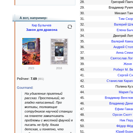
28.
Григорий Пан
29.
Владимир Румя
30.
Михаил Тан
А вот, например:
31.
Тим Скор
32.
Валерий Шл
Кир Булычев
Закон для дракона
33.
Елена Быч
34.
Дмитрий Лоп
35.
Валерий Кама
36.
Андрей Стол
37.
Анна Семи
38.
Святослав Лог
39.
Женя 
2023
2016
40.
Роберт М. В
41.
Сергей Сн
Рейтинг:
7.69
(881)
42.
Станислав Карап
43.
Полина Куз
Gourmand
:
44.
Мария Га
На удивление приятный
45.
Владимир Венглов
рассказ. Простенький, но
гладко написанный. Про
46.
Владимир Дани
мотивы, толкающие
47.
Ефим Гама
сотрудников научной станции
48.
Орсон Скотт 
на планете замалчивать
проблемы с местной фауной я
49.
Ник Пер
писать не буду. Книга
50.
Фёдор Фёд
детская, и понятно, что
51.
Юрий Бурн