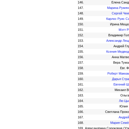
146.
Елена Санд
147.
Марина Румян
148.
Сергей Чек
149.
Карлос Руис С
150.
Ирина Меще
151.
Мэтт 
152.
Владимир Гол
153.
Александр Лещ
154.
Андрей Гл
155.
Ксения Медвед
156.
Анна Матве
157.
Вера Тума
158.
Евг. 
159.
Роберт Макка
160.
Дарья Стра
161.
Евгений Ш
162.
Михаил В
163.
Ольга
164.
Лю Цы
165.
Юлия 
166.
Светлана Проко
167.
Андрей
168.
Мария Семё
169.
Александрина Сороковая (Ут