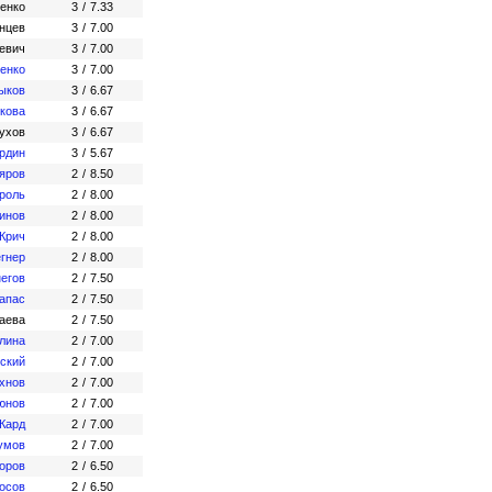
ченко
3
/
7.33
нцев
3
/
7.00
евич
3
/
7.00
енко
3
/
7.00
ыков
3
/
6.67
кова
3
/
6.67
ухов
3
/
6.67
рдин
3
/
5.67
яров
2
/
8.50
роль
2
/
8.00
инов
2
/
8.00
Крич
2
/
8.00
егнер
2
/
8.00
егов
2
/
7.50
апас
2
/
7.50
аева
2
/
7.50
лина
2
/
7.00
ский
2
/
7.00
хнов
2
/
7.00
юнов
2
/
7.00
Кард
2
/
7.00
умов
2
/
7.00
оров
2
/
6.50
осов
2
/
6.50