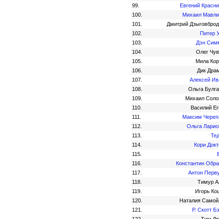
99.
Евгений Красн
100.
Михаил Мавли
101.
Дмитрий Дзыговброд
102.
Питер 
103.
Дэн Сим
104.
Олег Чув
105.
Мила Кор
106.
Дик Дра
107.
Алексей Ив
108.
Ольга Булг
109.
Михаил Соло
110.
Василий Ег
111.
Максим Череп
112.
Ольга Ларио
113.
Те
114.
Кори Док
115.
116.
Константин Обра
117.
Антон Перв
118.
Тимур А
119.
Игорь Ко
120.
Наталия Самой
121.
Р. Скотт Б